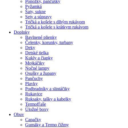
Ponožky, pančušky
Pyžamká
Šaty, sukne
Sety a súpravy
Tričká a košele s dlhým rukávom
Tričká a košele s krátkym rukávom
Doplnky
Bavlnené plienky
Čelenky, korunky, turbany
Deky
Detské tielka
Kukly a čiapky
Mojkáčiky
Nočné lampy
Osušky a župany
Pančuchy
Plavky
Podbradníky a slintáčiky
Rukavice
Ruksaky, tašky a kabelky
Termofľaše
Úložné boxy
Obuv
Capačky
Gumáky a Termo čižmy