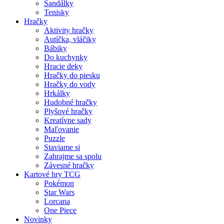
Sandálky
Tenisky
Hračky
Aktivity hračky
Autíčka, vláčiky
Bábiky
Do kuchynky
Hracie deky
Hračky do piesku
Hračky do vody
Hrkálky
Hudobné hračky
Plyšové hračky
Kreatívne sady
Maľovanie
Puzzle
Staviame si
Zahrajme sa spolu
Závesné hračky
Kartové hry TCG
Pokémon
Star Wars
Lorcana
One Piece
Novinky