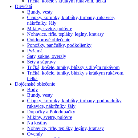
Tričká, košele s krátkym rukávom, tielka
Dievčatá
Bundy, vesty
Čiapky, korunky, klobúky, turbany, rukavice,
nákrčníky, šály
Mikiny, svetre, pulóvre
Nohavice, rifle, tepláky, legíny, kraťasy
Outdoorové oblečenie
Ponožky, pančušky, podkolienky
Pyžamá
Šaty, sukne, overaly
Sety a súpravy
Tričká, košele, tuniky, blúzky s dlhým rukávom
Tričká, košele, tuniky, blúzky s krátkym rukávom,
tielka
Dojčenské oblečenie
Body
Bundy, vesty
Čiapky, korunky, klobúky, turbany, podbradníky,
rukavice, nákrčníky, šály
Dupačky a Polodupačky
Mikiny, svetre, pulóvre
Na krstiny
Nohavice, rifle, tepláky, legíny, kraťasy
Overaly