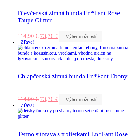
Dievčenská zimná bunda En*Fant Rose
Taupe Glitter
114,90
€
73,70
€
Výber možností
Zľava!
Chlapčenská zimná bunda En*Fant Ebony
114,90
€
73,70
€
Výber možností
Zľava!
Termo súprava s trblietkami En*Fant Rose