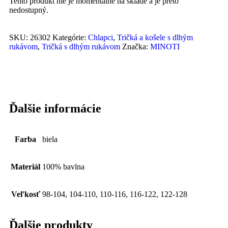
Tento produkt nie je momentálne na sklade a je preto
nedostupný.
SKU:
26302
Kategórie:
Chlapci
,
Tričká a košele s dlhým
rukávom
,
Tričká s dlhým rukávom
Značka:
MINOTI
Ďalšie informácie
Farba
biela
Materiál
100% bavlna
Veľkosť
98-104, 104-110, 110-116, 116-122, 122-128
Ďalšie produkty