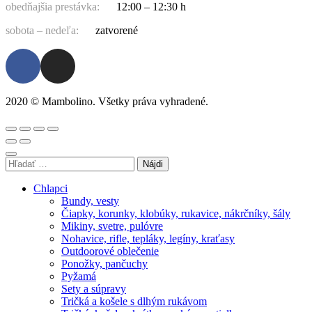
obedňajšia prestávka:
12:00 – 12:30 h
sobota – nedeľa:
zatvorené
2020 © Mambolino. Všetky práva vyhradené.
Chlapci
Bundy, vesty
Čiapky, korunky, klobúky, rukavice, nákrčníky, šály
Mikiny, svetre, pulóvre
Nohavice, rifle, tepláky, legíny, kraťasy
Outdoorové oblečenie
Ponožky, pančuchy
Pyžamá
Sety a súpravy
Tričká a košele s dlhým rukávom