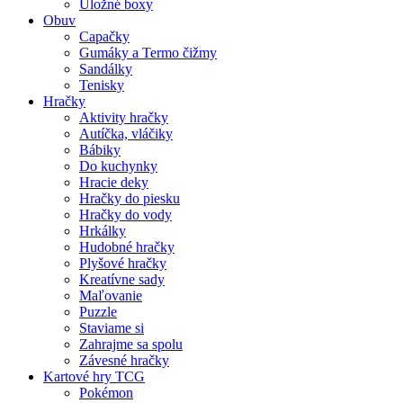
Úložné boxy
Obuv
Capačky
Gumáky a Termo čižmy
Sandálky
Tenisky
Hračky
Aktivity hračky
Autíčka, vláčiky
Bábiky
Do kuchynky
Hracie deky
Hračky do piesku
Hračky do vody
Hrkálky
Hudobné hračky
Plyšové hračky
Kreatívne sady
Maľovanie
Puzzle
Staviame si
Zahrajme sa spolu
Závesné hračky
Kartové hry TCG
Pokémon