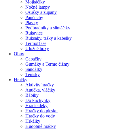
Mojkáčiky
Nočné lampy
Osušky a župany
Pančuchy
Plavky
Podbradníky a slintáčiky
Rukavice
Ruksaky, tašky a kabelky
Termofľaše
Úložné boxy
Obuv
Capačky
Gumáky a Termo čižmy
Sandálky
Tenisky
Hračky
Aktivity hračky
Autíčka, vláčiky
Bábiky
Do kuchynky
Hracie deky
Hračky do piesku
Hračky do vody
Hrkálky
Hudobné hračky