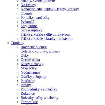
Mikiny, svetre, pulóvre
Na krstiny
Nohavice, rifle, tepláky, legíny, kraťasy
Overaly
Ponožky, pančušky
Pyžamká
Šaty, sukne
Sety a súpravy
Tričká a košele s dlhým rukávom
Tričká a košele s krátkym rukávom
Doplnky
Bavlnené plienky
Čelenky, korunky, turbany
Deky
Detské tielka
Kukly a čiapky
Mojkáčiky
Nočné lampy
Osušky a župany
Pančuchy
Plavky
Podbradníky a slintáčiky
Rukavice
Ruksaky, tašky a kabelky
Termofľaše