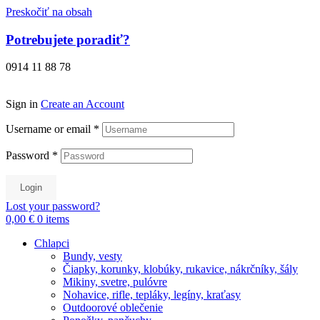
Preskočiť na obsah
Potrebujete poradiť?
0914 11 88 78
Sign in
Create an Account
Username or email
*
Password
*
Login
Lost your password?
0,00 €
0
items
Chlapci
Bundy, vesty
Čiapky, korunky, klobúky, rukavice, nákrčníky, šály
Mikiny, svetre, pulóvre
Nohavice, rifle, tepláky, legíny, kraťasy
Outdoorové oblečenie