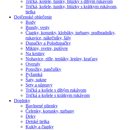
Tričká, košele, tuniky, blúzky s dlhým rukávom
Tričká, košele, tuniky, blúzky s krátkym rukávom,
tielka
Dojčenské oblečenie
Body
Bundy, vesty
Čiapky, korunky, klobúky, turbany, podbradníky,
rukavice, nákrčníky, šály
Dupačky a Polodupačky
Mikiny, svetre, pulóvre
Na krstiny
Nohavice, rifle, tepláky, legíny, kraťasy
Overaly
Ponožky, pančušky
Pyžamká
Šaty, sukne
Sety a súpravy
Tričká a košele s dlhým rukávom
Tričká a košele s krátkym rukávom
Doplnky
Bavlnené plienky
Čelenky, korunky, turbany
Deky
Detské tielka
Kukly a čiapky