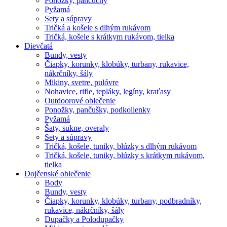
Ponožky, pančuchy
Pyžamá
Sety a súpravy
Tričká a košele s dlhým rukávom
Tričká, košele s krátkym rukávom, tielka
Dievčatá
Bundy, vesty
Čiapky, korunky, klobúky, turbany, rukavice,
nákrčníky, šály
Mikiny, svetre, pulóvre
Nohavice, rifle, tepláky, legíny, kraťasy
Outdoorové oblečenie
Ponožky, pančušky, podkolienky
Pyžamá
Šaty, sukne, overaly
Sety a súpravy
Tričká, košele, tuniky, blúzky s dlhým rukávom
Tričká, košele, tuniky, blúzky s krátkym rukávom,
tielka
Dojčenské oblečenie
Body
Bundy, vesty
Čiapky, korunky, klobúky, turbany, podbradníky,
rukavice, nákrčníky, šály
Dupačky a Polodupačky