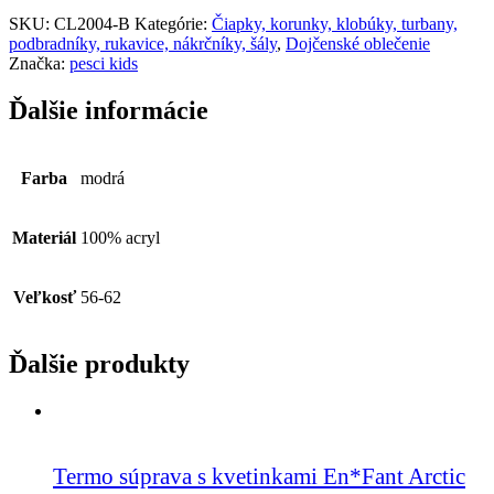
SKU:
CL2004-B
Kategórie:
Čiapky, korunky, klobúky, turbany,
podbradníky, rukavice, nákrčníky, šály
,
Dojčenské oblečenie
Značka:
pesci kids
Ďalšie informácie
Farba
modrá
Materiál
100% acryl
Veľkosť
56-62
Ďalšie produkty
Termo súprava s kvetinkami En*Fant Arctic