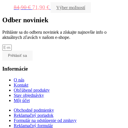
84,90
€
71,90
€
Výber možností
Odber noviniek
Prihláste sa do odberu noviniek a získajte najnovšie info o
aktuálnych zľavách v našom e-shope.
Prihlásiť sa
Informácie
O nás
Kontakt
Obľúbené produkty
Stav objednávky
Môj účet
Obchodné podmienky
Reklamačný poriadok
Formulár na odstúpenie od zmluvy
Reklamačný formulár