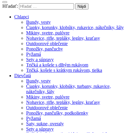
Hľadať:
Chlapci
Bundy, vesty
Čiapky, korunky, klobúky, rukavice, nákrčníky, šály
Mikiny, svetre, pulóvre
Nohavice, rifle, tepláky, legíny, kraťasy
Outdoorové oblečenie
Ponožky, pančuchy
Pyžamá
Sety a súpravy
Tričká a košele s dlhým rukávom
Tričká, košele s krátkym rukávom, tielka
Dievčatá
Bundy, vesty
Čiapky, korunky, klobúky, turbany, rukavice,
nákrčníky, šály
Mikiny, svetre, pulóvre
Nohavice, rifle, tepláky, legíny, kraťasy
Outdoorové oblečenie
Ponožky, pančušky, podkolienky
Pyžamá
Šaty, sukne, overaly
Sety a súpravy