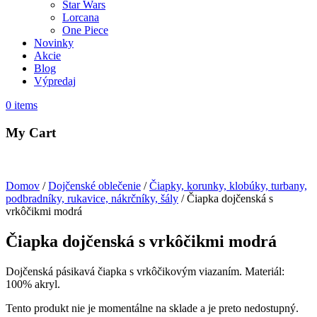
Star Wars
Lorcana
One Piece
Novinky
Akcie
Blog
Výpredaj
0
items
My Cart
Domov
/
Dojčenské oblečenie
/
Čiapky, korunky, klobúky, turbany,
podbradníky, rukavice, nákrčníky, šály
/ Čiapka dojčenská s
vrkôčikmi modrá
Čiapka dojčenská s vrkôčikmi modrá
Dojčenská pásikavá čiapka s vrkôčikovým viazaním. Materiál:
100% akryl.
Tento produkt nie je momentálne na sklade a je preto nedostupný.