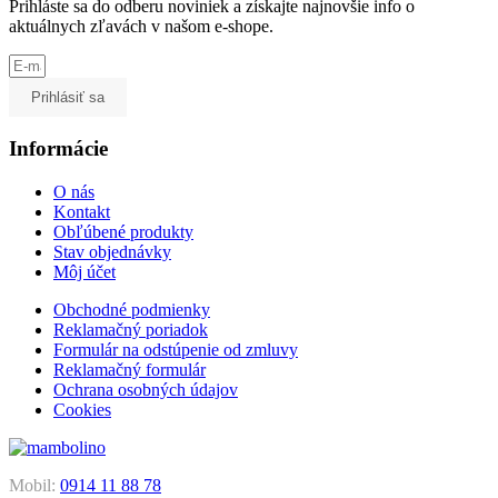
Prihláste sa do odberu noviniek a získajte najnovšie info o
aktuálnych zľavách v našom e-shope.
Prihlásiť sa
Informácie
O nás
Kontakt
Obľúbené produkty
Stav objednávky
Môj účet
Obchodné podmienky
Reklamačný poriadok
Formulár na odstúpenie od zmluvy
Reklamačný formulár
Ochrana osobných údajov
Cookies
Mobil:
0914 11 88 78