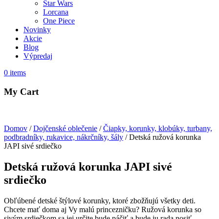
Star Wars
Lorcana
One Piece
Novinky
Akcie
Blog
Výpredaj
0
items
My Cart
Domov
/
Dojčenské oblečenie
/
Čiapky, korunky, klobúky, turbany,
podbradníky, rukavice, nákrčníky, šály
/ Detská ružová korunka
JAPI sivé srdiečko
Detská ružová korunka JAPI sivé
srdiečko
Obľúbené detské štýlové korunky, ktoré zbožňujú všetky deti.
Chcete mať doma aj Vy malú princezničku? Ružová korunka so
sivým srdiečkom sa jej určite bude páčiť a bude ju rada nosiť.