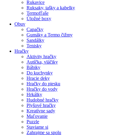
Rukavice
Ruksaky, tašky a kabelky
Termofľaše
Úložné boxy
Obuv
Capačky
Gumáky a Termo čižmy
Sandálky
Tenisky
Hračky
Aktivity hračky
Autíčka, vláčiky
Bábiky
Do kuchynky
Hracie deky
Hračky do piesku
Hračky do vody
Hrkálky
Hudobné hračky
Plyšové hračky
Kreatívne sady
Maľovanie
Puzzle
Staviame si
Zahrajme sa spolu