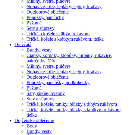
Mikiny, svetre, pulóvre
Nohavice, rifle, tepláky, legíny, kraťasy
Outdoorové oblečenie
Ponožky, pančuchy
Pyžamá
Sety a súpravy
Tričká a košele s dlhým rukávom
Tričká, košele s krátkym rukávom, tielka
Dievčatá
Bundy, vesty
Čiapky, korunky, klobúky, turbany, rukavice,
nákrčníky, šály
Mikiny, svetre, pulóvre
Nohavice, rifle, tepláky, legíny, kraťasy
Outdoorové oblečenie
Ponožky, pančušky, podkolienky
Pyžamá
Šaty, sukne, overaly
Sety a súpravy
Tričká, košele, tuniky, blúzky s dlhým rukávom
Tričká, košele, tuniky, blúzky s krátkym rukávom,
tielka
Dojčenské oblečenie
Body
Bundy, vesty