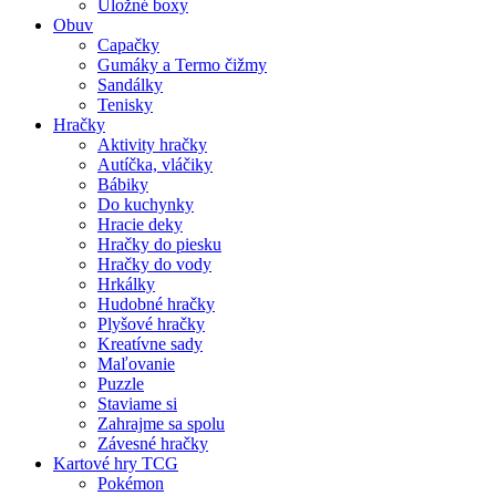
Úložné boxy
Obuv
Capačky
Gumáky a Termo čižmy
Sandálky
Tenisky
Hračky
Aktivity hračky
Autíčka, vláčiky
Bábiky
Do kuchynky
Hracie deky
Hračky do piesku
Hračky do vody
Hrkálky
Hudobné hračky
Plyšové hračky
Kreatívne sady
Maľovanie
Puzzle
Staviame si
Zahrajme sa spolu
Závesné hračky
Kartové hry TCG
Pokémon