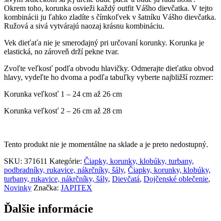
Okrem toho, korunka osvieži každý outfit Vášho dievčatka. V tejto
kombinácii ju ľahko zladíte s čímkoľvek v šatníku Vášho dievčatka.
Ružová a sivá vytvárajú naozaj krásnu kombináciu.
Vek dieťaťa nie je smerodajný pri určovaní korunky. Korunka je
elastická, no zároveň drží pekne tvar.
Zvoľte veľkosť podľa obvodu hlavičky. Odmerajte dieťatku obvod
hlavy, vydeľte ho dvoma a podľa tabuľky vyberte najbližší rozmer:
Korunka veľkosť 1 – 24 cm až 26 cm
Korunka veľkosť 2 – 26 cm až 28 cm
Tento produkt nie je momentálne na sklade a je preto nedostupný.
SKU:
371611
Kategórie:
Čiapky, korunky, klobúky, turbany,
podbradníky, rukavice, nákrčníky, šály
,
Čiapky, korunky, klobúky,
turbany, rukavice, nákrčníky, šály
,
Dievčatá
,
Dojčenské oblečenie
,
Novinky
Značka:
JAPITEX
Ďalšie informácie