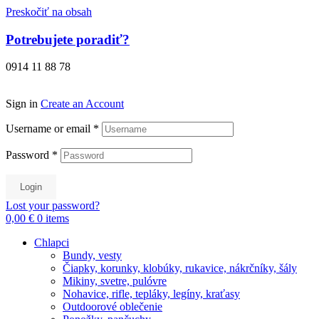
Preskočiť na obsah
Potrebujete poradiť?
0914 11 88 78
Sign in
Create an Account
Username or email
*
Password
*
Login
Lost your password?
0,00 €
0
items
Chlapci
Bundy, vesty
Čiapky, korunky, klobúky, rukavice, nákrčníky, šály
Mikiny, svetre, pulóvre
Nohavice, rifle, tepláky, legíny, kraťasy
Outdoorové oblečenie