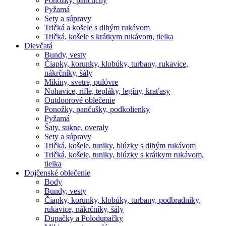
Ponožky, pančuchy
Pyžamá
Sety a súpravy
Tričká a košele s dlhým rukávom
Tričká, košele s krátkym rukávom, tielka
Dievčatá
Bundy, vesty
Čiapky, korunky, klobúky, turbany, rukavice,
nákrčníky, šály
Mikiny, svetre, pulóvre
Nohavice, rifle, tepláky, legíny, kraťasy
Outdoorové oblečenie
Ponožky, pančušky, podkolienky
Pyžamá
Šaty, sukne, overaly
Sety a súpravy
Tričká, košele, tuniky, blúzky s dlhým rukávom
Tričká, košele, tuniky, blúzky s krátkym rukávom,
tielka
Dojčenské oblečenie
Body
Bundy, vesty
Čiapky, korunky, klobúky, turbany, podbradníky,
rukavice, nákrčníky, šály
Dupačky a Polodupačky