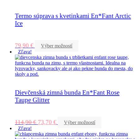
Termo súprava s kvetinkami En*Fant Arctic
Ice
79,90
€
Výber možností
Zľava!
Dievčenská zimná bunda En*Fant Rose
Taupe Glitter
114,90
€
73,70
€
Výber možností
Zľava!