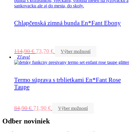
Chlapčenská zimná bunda En*Fant Ebony
114,90
€
73,70
€
Výber možností
Zľava!
Termo súprava s trblietkami En*Fant Rose
Taupe
84,90
€
71,90
€
Výber možností
Odber noviniek