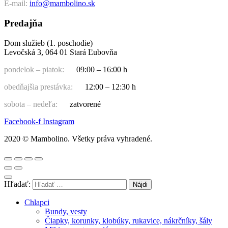
E-mail:
info@mambolino.sk
Predajňa
Dom služieb (1. poschodie)
Levočská 3, 064 01 Stará Ľubovňa
pondelok – piatok:
09:00 – 16:00 h
obedňajšia prestávka:
12:00 – 12:30 h
sobota – nedeľa:
zatvorené
Facebook-f
Instagram
2020 © Mambolino. Všetky práva vyhradené.
Hľadať:
Chlapci
Bundy, vesty
Čiapky, korunky, klobúky, rukavice, nákrčníky, šály