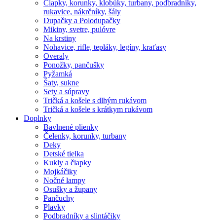
Čiapky, korunky, klobúky, turbany, podbradníky,
rukavice, nákrčníky, šály
Dupačky a Polodupačky
Mikiny, svetre, pulóvre
Na krstiny
Nohavice, rifle, tepláky, legíny, kraťasy
Overaly
Ponožky, pančušky
Pyžamká
Šaty, sukne
Sety a súpravy
Tričká a košele s dlhým rukávom
Tričká a košele s krátkym rukávom
Doplnky
Bavlnené plienky
Čelenky, korunky, turbany
Deky
Detské tielka
Kukly a čiapky
Mojkáčiky
Nočné lampy
Osušky a župany
Pančuchy
Plavky
Podbradníky a slintáčiky