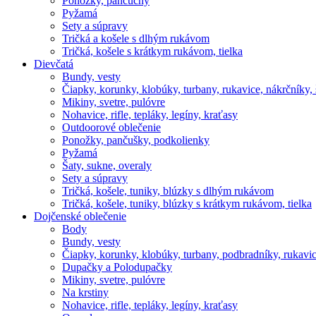
Ponožky, pančuchy
Pyžamá
Sety a súpravy
Tričká a košele s dlhým rukávom
Tričká, košele s krátkym rukávom, tielka
Dievčatá
Bundy, vesty
Čiapky, korunky, klobúky, turbany, rukavice, nákrčníky, 
Mikiny, svetre, pulóvre
Nohavice, rifle, tepláky, legíny, kraťasy
Outdoorové oblečenie
Ponožky, pančušky, podkolienky
Pyžamá
Šaty, sukne, overaly
Sety a súpravy
Tričká, košele, tuniky, blúzky s dlhým rukávom
Tričká, košele, tuniky, blúzky s krátkym rukávom, tielka
Dojčenské oblečenie
Body
Bundy, vesty
Čiapky, korunky, klobúky, turbany, podbradníky, rukavic
Dupačky a Polodupačky
Mikiny, svetre, pulóvre
Na krstiny
Nohavice, rifle, tepláky, legíny, kraťasy