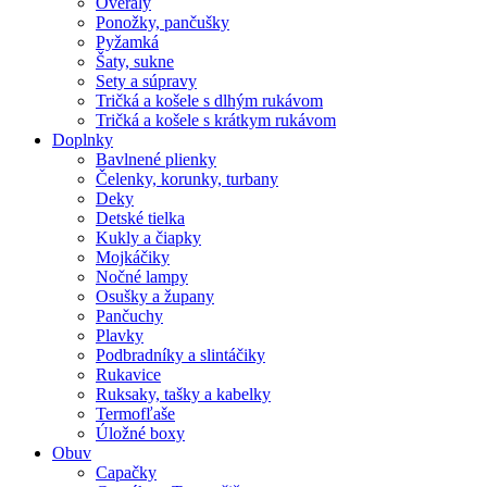
Overaly
Ponožky, pančušky
Pyžamká
Šaty, sukne
Sety a súpravy
Tričká a košele s dlhým rukávom
Tričká a košele s krátkym rukávom
Doplnky
Bavlnené plienky
Čelenky, korunky, turbany
Deky
Detské tielka
Kukly a čiapky
Mojkáčiky
Nočné lampy
Osušky a župany
Pančuchy
Plavky
Podbradníky a slintáčiky
Rukavice
Ruksaky, tašky a kabelky
Termofľaše
Úložné boxy
Obuv
Capačky