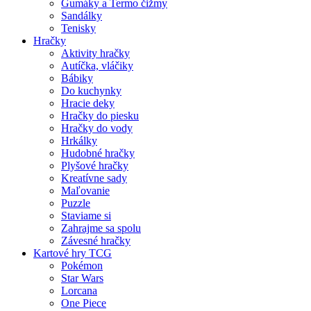
Gumáky a Termo čižmy
Sandálky
Tenisky
Hračky
Aktivity hračky
Autíčka, vláčiky
Bábiky
Do kuchynky
Hracie deky
Hračky do piesku
Hračky do vody
Hrkálky
Hudobné hračky
Plyšové hračky
Kreatívne sady
Maľovanie
Puzzle
Staviame si
Zahrajme sa spolu
Závesné hračky
Kartové hry TCG
Pokémon
Star Wars
Lorcana
One Piece