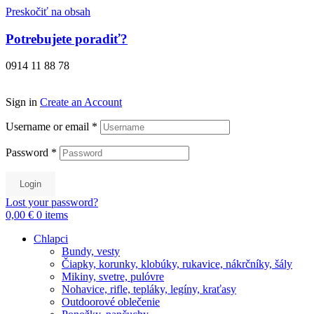
Preskočiť na obsah
Potrebujete poradiť?
0914 11 88 78
Sign in
Create an Account
Username or email
*
Password
*
Login
Lost your password?
0,00 €
0
items
Chlapci
Bundy, vesty
Čiapky, korunky, klobúky, rukavice, nákrčníky, šály
Mikiny, svetre, pulóvre
Nohavice, rifle, tepláky, legíny, kraťasy
Outdoorové oblečenie