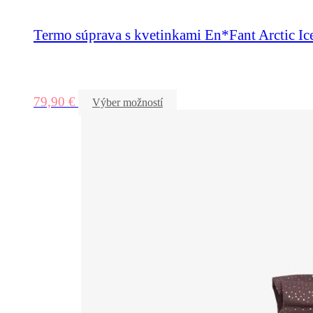
Termo súprava s kvetinkami En*Fant Arctic Ic
79,90
€
Výber možností