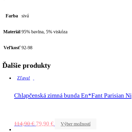
Farba
sivá
Materiál
95% bavlna, 5% viskóza
Veľkosť
92-98
Ďalšie produkty
Zľava!
Chlapčenská zimná bunda En*Fant Parisian Ni
114,90
€
79,90
€
Výber možností