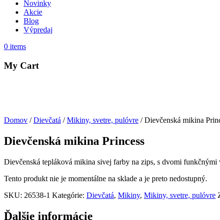
Novinky
Akcie
Blog
Výpredaj
0
items
My Cart
Domov
/
Dievčatá
/
Mikiny, svetre, pulóvre
/ Dievčenská mikina Prin
Dievčenská mikina Princess
Dievčenská tepláková mikina sivej farby na zips, s dvomi funkčnými
Tento produkt nie je momentálne na sklade a je preto nedostupný.
SKU:
26538-1
Kategórie:
Dievčatá
,
Mikiny
,
Mikiny, svetre, pulóvre
Ďalšie informácie