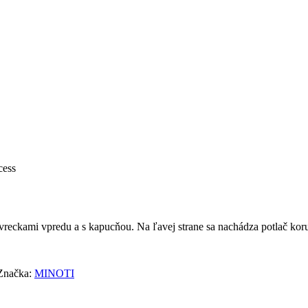
cess
 vreckami vpredu a s kapucňou. Na ľavej strane sa nachádza potlač ko
Značka:
MINOTI