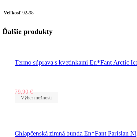
Veľkosť
92-98
Ďalšie produkty
Termo súprava s kvetinkami En*Fant Arctic Ic
79,90
€
Výber možností
Chlapčenská zimná bunda En*Fant Parisian Ni