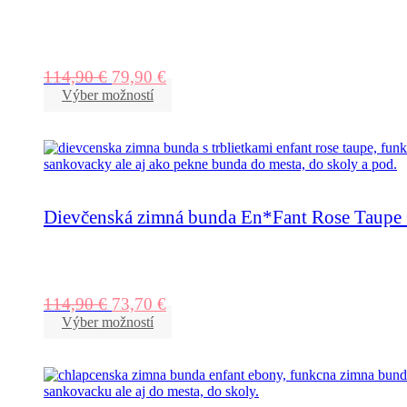
114,90
€
79,90
€
Výber možností
Dievčenská zimná bunda En*Fant Rose Taupe G
114,90
€
73,70
€
Výber možností