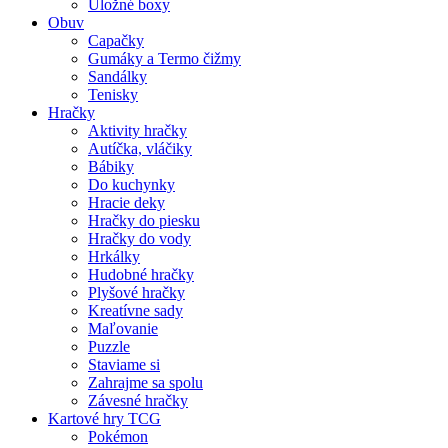
Úložné boxy
Obuv
Capačky
Gumáky a Termo čižmy
Sandálky
Tenisky
Hračky
Aktivity hračky
Autíčka, vláčiky
Bábiky
Do kuchynky
Hracie deky
Hračky do piesku
Hračky do vody
Hrkálky
Hudobné hračky
Plyšové hračky
Kreatívne sady
Maľovanie
Puzzle
Staviame si
Zahrajme sa spolu
Závesné hračky
Kartové hry TCG
Pokémon