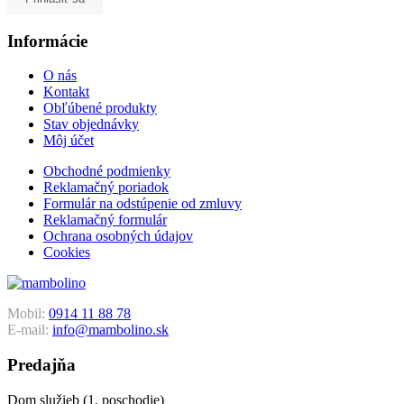
Informácie
O nás
Kontakt
Obľúbené produkty
Stav objednávky
Môj účet
Obchodné podmienky
Reklamačný poriadok
Formulár na odstúpenie od zmluvy
Reklamačný formulár
Ochrana osobných údajov
Cookies
Mobil:
0914 11 88 78
E-mail:
info@mambolino.sk
Predajňa
Dom služieb (1. poschodie)