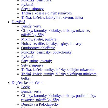
Ponožky, pančuchy
Pyžamá
Sety a súpravy
Tričká a košele s dlhým rukávom
Tričká, košele s krátkym rukávom, tielka
Dievčatá
Bundy, vesty
Čiapky, korunky, klobúky, turbany, rukavice,
nákrčníky, šály
Mikiny, svetre, pulóvre
Nohavice, rifle, tepláky, legíny, kraťasy
Outdoorové oblečenie
Ponožky, pančušky, podkolienky
Pyžamá
Šaty, sukne, overaly
Sety a súpravy
Tričká, košele, tuniky, blúzky s dlhým rukávom
Tričká, košele, tuniky, blúzky s krátkym rukávom,
tielka
Dojčenské oblečenie
Body
Bundy, vesty
Čiapky, korunky, klobúky, turbany, podbradníky,
rukavice, nákrčníky, šály
Dupačky a Polodupačky