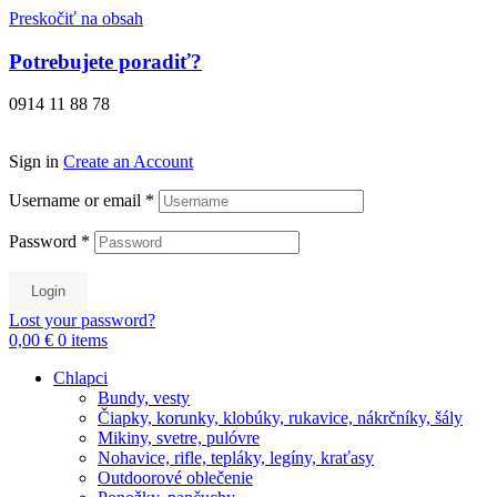
Preskočiť na obsah
Potrebujete poradiť?
0914 11 88 78
Sign in
Create an Account
Username or email
*
Password
*
Login
Lost your password?
0,00 €
0
items
Chlapci
Bundy, vesty
Čiapky, korunky, klobúky, rukavice, nákrčníky, šály
Mikiny, svetre, pulóvre
Nohavice, rifle, tepláky, legíny, kraťasy
Outdoorové oblečenie