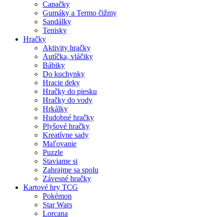
Capačky
Gumáky a Termo čižmy
Sandálky
Tenisky
Hračky
Aktivity hračky
Autíčka, vláčiky
Bábiky
Do kuchynky
Hracie deky
Hračky do piesku
Hračky do vody
Hrkálky
Hudobné hračky
Plyšové hračky
Kreatívne sady
Maľovanie
Puzzle
Staviame si
Zahrajme sa spolu
Závesné hračky
Kartové hry TCG
Pokémon
Star Wars
Lorcana