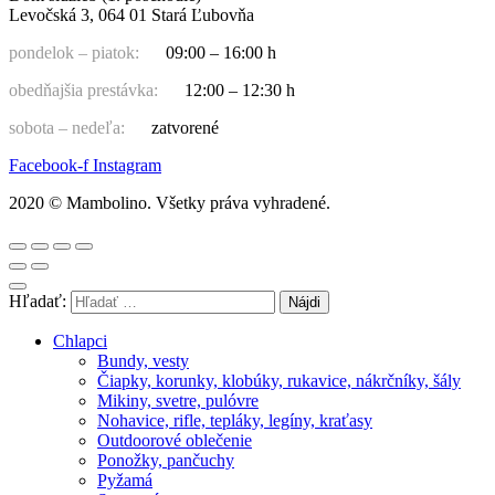
Levočská 3, 064 01 Stará Ľubovňa
pondelok – piatok:
09:00 – 16:00 h
obedňajšia prestávka:
12:00 – 12:30 h
sobota – nedeľa:
zatvorené
Facebook-f
Instagram
2020 © Mambolino. Všetky práva vyhradené.
Hľadať:
Chlapci
Bundy, vesty
Čiapky, korunky, klobúky, rukavice, nákrčníky, šály
Mikiny, svetre, pulóvre
Nohavice, rifle, tepláky, legíny, kraťasy
Outdoorové oblečenie
Ponožky, pančuchy
Pyžamá