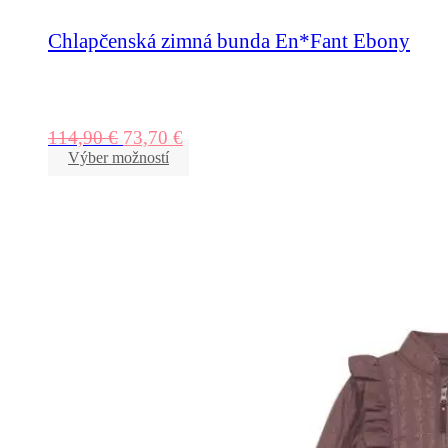
Chlapčenská zimná bunda En*Fant Ebony
114,90
€
73,70
€
Výber možností