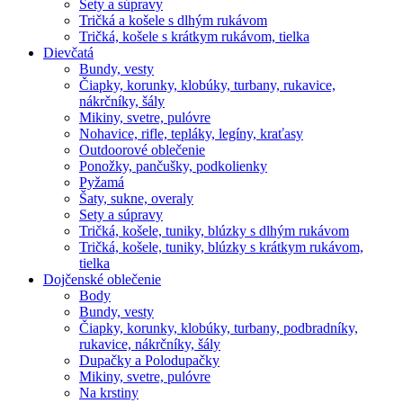
Sety a súpravy
Tričká a košele s dlhým rukávom
Tričká, košele s krátkym rukávom, tielka
Dievčatá
Bundy, vesty
Čiapky, korunky, klobúky, turbany, rukavice,
nákrčníky, šály
Mikiny, svetre, pulóvre
Nohavice, rifle, tepláky, legíny, kraťasy
Outdoorové oblečenie
Ponožky, pančušky, podkolienky
Pyžamá
Šaty, sukne, overaly
Sety a súpravy
Tričká, košele, tuniky, blúzky s dlhým rukávom
Tričká, košele, tuniky, blúzky s krátkym rukávom,
tielka
Dojčenské oblečenie
Body
Bundy, vesty
Čiapky, korunky, klobúky, turbany, podbradníky,
rukavice, nákrčníky, šály
Dupačky a Polodupačky
Mikiny, svetre, pulóvre
Na krstiny