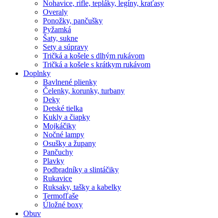
Nohavice, rifle, tepláky, legíny, kraťasy
Overaly
Ponožky, pančušky
Pyžamká
Šaty, sukne
Sety a súpravy
Tričká a košele s dlhým rukávom
Tričká a košele s krátkym rukávom
Doplnky
Bavlnené plienky
Čelenky, korunky, turbany
Deky
Detské tielka
Kukly a čiapky
Mojkáčiky
Nočné lampy
Osušky a župany
Pančuchy
Plavky
Podbradníky a slintáčiky
Rukavice
Ruksaky, tašky a kabelky
Termofľaše
Úložné boxy
Obuv