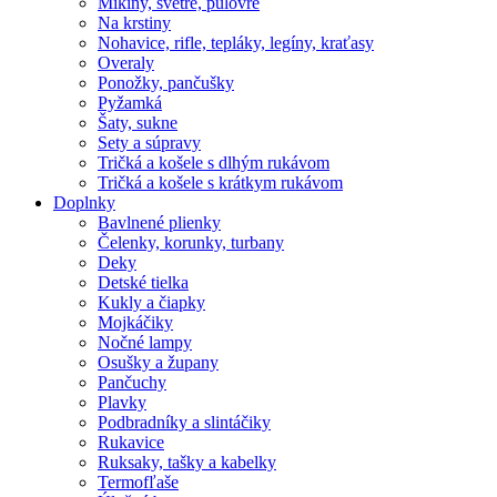
Mikiny, svetre, pulóvre
Na krstiny
Nohavice, rifle, tepláky, legíny, kraťasy
Overaly
Ponožky, pančušky
Pyžamká
Šaty, sukne
Sety a súpravy
Tričká a košele s dlhým rukávom
Tričká a košele s krátkym rukávom
Doplnky
Bavlnené plienky
Čelenky, korunky, turbany
Deky
Detské tielka
Kukly a čiapky
Mojkáčiky
Nočné lampy
Osušky a župany
Pančuchy
Plavky
Podbradníky a slintáčiky
Rukavice
Ruksaky, tašky a kabelky
Termofľaše