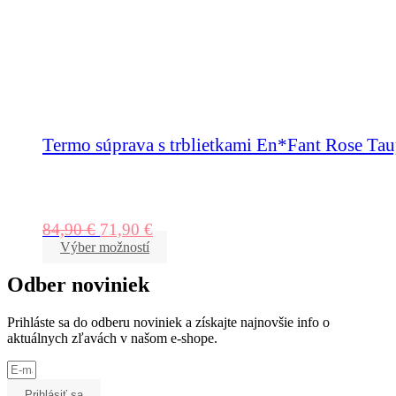
Termo súprava s trblietkami En*Fant Rose Ta
84,90
€
71,90
€
Výber možností
Odber noviniek
Prihláste sa do odberu noviniek a získajte najnovšie info o
aktuálnych zľavách v našom e-shope.
Prihlásiť sa