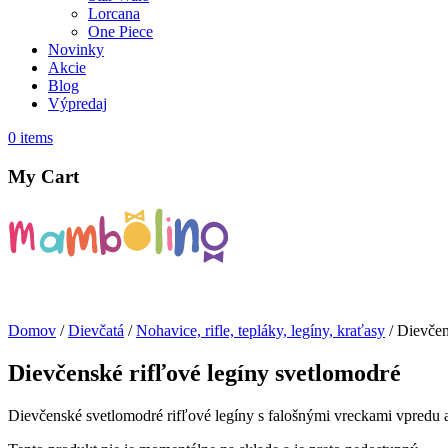
Lorcana
One Piece
Novinky
Akcie
Blog
Výpredaj
0
items
My Cart
Domov
/
Dievčatá
/
Nohavice, rifle, tepláky, legíny, kraťasy
/ Dievčen
Dievčenské rifľové legíny svetlomodré
Dievčenské svetlomodré rifľové legíny s falošnými vreckami vpredu 