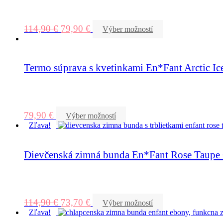
114,90
€
79,90
€
Výber možností
Termo súprava s kvetinkami En*Fant Arctic Ic
79,90
€
Výber možností
Zľava!
Dievčenská zimná bunda En*Fant Rose Taupe G
114,90
€
73,70
€
Výber možností
Zľava!