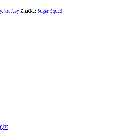
ny, kraťasy
Značka:
Sugar Squad
ght