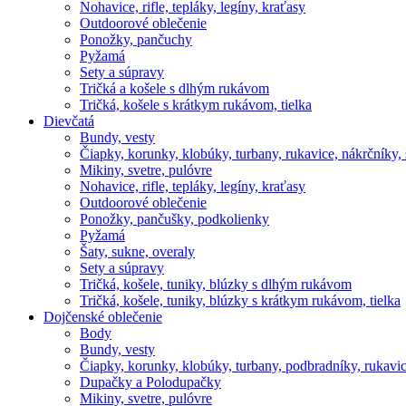
Nohavice, rifle, tepláky, legíny, kraťasy
Outdoorové oblečenie
Ponožky, pančuchy
Pyžamá
Sety a súpravy
Tričká a košele s dlhým rukávom
Tričká, košele s krátkym rukávom, tielka
Dievčatá
Bundy, vesty
Čiapky, korunky, klobúky, turbany, rukavice, nákrčníky, 
Mikiny, svetre, pulóvre
Nohavice, rifle, tepláky, legíny, kraťasy
Outdoorové oblečenie
Ponožky, pančušky, podkolienky
Pyžamá
Šaty, sukne, overaly
Sety a súpravy
Tričká, košele, tuniky, blúzky s dlhým rukávom
Tričká, košele, tuniky, blúzky s krátkym rukávom, tielka
Dojčenské oblečenie
Body
Bundy, vesty
Čiapky, korunky, klobúky, turbany, podbradníky, rukavic
Dupačky a Polodupačky
Mikiny, svetre, pulóvre