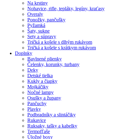
Na krstiny
Nohavice, rifle, tepláky, legíny, kraťasy
Overaly
Ponožky, pančušky
Pyžamká
Šaty, sukne
Sety a súpravy
Tričká a košele s dlhým rukávom
Tričká a košele s krátkym rukávom
Doplnky
Bavlnené plienky
Čelenky, korunky, turbany
Deky
Detské tielka
Kukly a čiapky
Mojkáčiky
Nočné lampy
Osušky a župany
Pančuchy
Plavky
Podbradníky a slintáčiky
Rukavice
Ruksaky, tašky a kabelky
Termofľaše
Úložné boxy