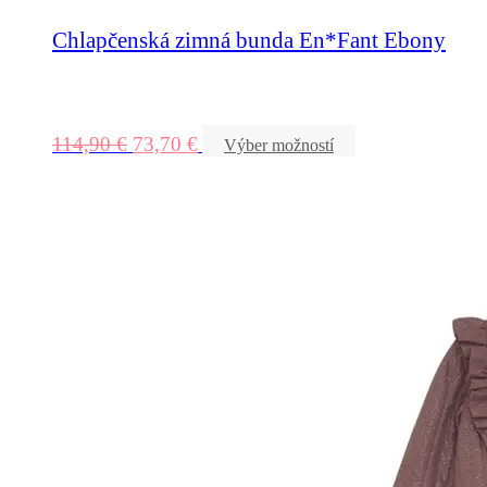
Chlapčenská zimná bunda En*Fant Ebony
114,90
€
73,70
€
Výber možností