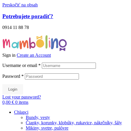
Preskočiť na obsah
Potrebujete poradiť?
0914 11 88 78
Sign in
Create an Account
Username or email
*
Password
*
Login
Lost your password?
0,00 €
0
items
Chlapci
Bundy, vesty
Čiapky, korunky, klobúky, rukavice, nákrčníky, šály
Mikiny, svetre, pulóvre