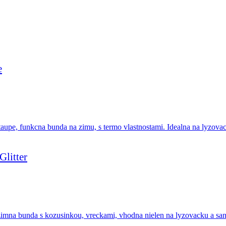
e
litter