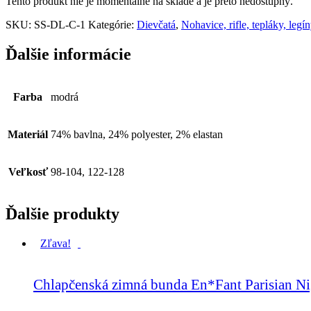
Tento produkt nie je momentálne na sklade a je preto nedostupný.
SKU:
SS-DL-C-1
Kategórie:
Dievčatá
,
Nohavice, rifle, tepláky, legí
Ďalšie informácie
Farba
modrá
Materiál
74% bavlna, 24% polyester, 2% elastan
Veľkosť
98-104, 122-128
Ďalšie produkty
Zľava!
Chlapčenská zimná bunda En*Fant Parisian Ni