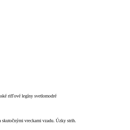
ské rifľové legíny svetlomodré
a skutočnými vreckami vzadu. Úzky strih.