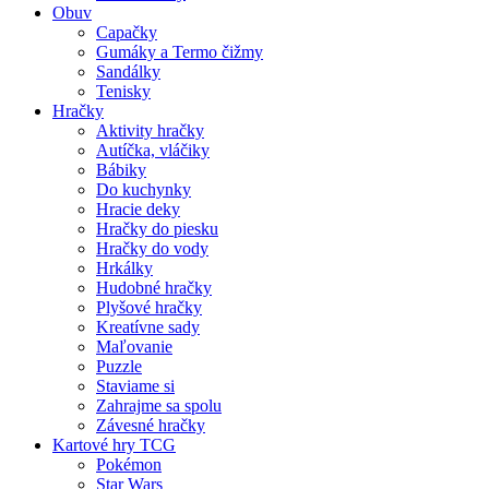
Obuv
Capačky
Gumáky a Termo čižmy
Sandálky
Tenisky
Hračky
Aktivity hračky
Autíčka, vláčiky
Bábiky
Do kuchynky
Hracie deky
Hračky do piesku
Hračky do vody
Hrkálky
Hudobné hračky
Plyšové hračky
Kreatívne sady
Maľovanie
Puzzle
Staviame si
Zahrajme sa spolu
Závesné hračky
Kartové hry TCG
Pokémon
Star Wars