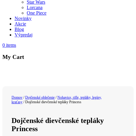
Star Wars
Lorcana
One Piece
Novinky
Akcie
Blog
Výpredaj
0
items
My Cart
Domov
/
Dojčenské oblečenie
/
Nohavice, rifle, tepláky, legíny,
kraťasy
/ Dojčenské dievčenské tepláky Princess
Dojčenské dievčenské tepláky
Princess