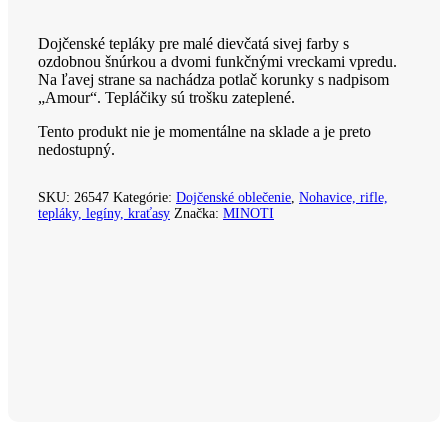
Dojčenské tepláky pre malé dievčatá sivej farby s
ozdobnou šnúrkou a dvomi funkčnými vreckami vpredu.
Na ľavej strane sa nachádza potlač korunky s nadpisom
„Amour“. Tepláčiky sú trošku zateplené.
Tento produkt nie je momentálne na sklade a je preto
nedostupný.
SKU:
26547
Kategórie:
Dojčenské oblečenie
,
Nohavice, rifle,
tepláky, legíny, kraťasy
Značka:
MINOTI