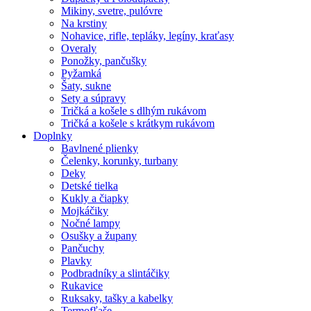
Mikiny, svetre, pulóvre
Na krstiny
Nohavice, rifle, tepláky, legíny, kraťasy
Overaly
Ponožky, pančušky
Pyžamká
Šaty, sukne
Sety a súpravy
Tričká a košele s dlhým rukávom
Tričká a košele s krátkym rukávom
Doplnky
Bavlnené plienky
Čelenky, korunky, turbany
Deky
Detské tielka
Kukly a čiapky
Mojkáčiky
Nočné lampy
Osušky a župany
Pančuchy
Plavky
Podbradníky a slintáčiky
Rukavice
Ruksaky, tašky a kabelky
Termofľaše