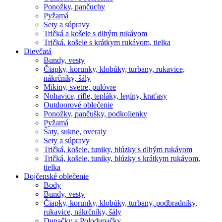
Ponožky, pančuchy
Pyžamá
Sety a súpravy
Tričká a košele s dlhým rukávom
Tričká, košele s krátkym rukávom, tielka
Dievčatá
Bundy, vesty
Čiapky, korunky, klobúky, turbany, rukavice,
nákrčníky, šály
Mikiny, svetre, pulóvre
Nohavice, rifle, tepláky, legíny, kraťasy
Outdoorové oblečenie
Ponožky, pančušky, podkolienky
Pyžamá
Šaty, sukne, overaly
Sety a súpravy
Tričká, košele, tuniky, blúzky s dlhým rukávom
Tričká, košele, tuniky, blúzky s krátkym rukávom,
tielka
Dojčenské oblečenie
Body
Bundy, vesty
Čiapky, korunky, klobúky, turbany, podbradníky,
rukavice, nákrčníky, šály
Dupačky a Polodupačky