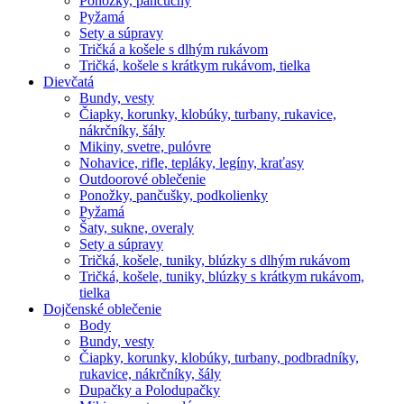
Ponožky, pančuchy
Pyžamá
Sety a súpravy
Tričká a košele s dlhým rukávom
Tričká, košele s krátkym rukávom, tielka
Dievčatá
Bundy, vesty
Čiapky, korunky, klobúky, turbany, rukavice,
nákrčníky, šály
Mikiny, svetre, pulóvre
Nohavice, rifle, tepláky, legíny, kraťasy
Outdoorové oblečenie
Ponožky, pančušky, podkolienky
Pyžamá
Šaty, sukne, overaly
Sety a súpravy
Tričká, košele, tuniky, blúzky s dlhým rukávom
Tričká, košele, tuniky, blúzky s krátkym rukávom,
tielka
Dojčenské oblečenie
Body
Bundy, vesty
Čiapky, korunky, klobúky, turbany, podbradníky,
rukavice, nákrčníky, šály
Dupačky a Polodupačky