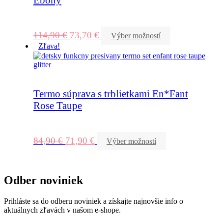
114,90
€
73,70
€
Výber možností
Zľava!
Termo súprava s trblietkami En*Fant
Rose Taupe
84,90
€
71,90
€
Výber možností
Odber noviniek
Prihláste sa do odberu noviniek a získajte najnovšie info o
aktuálnych zľavách v našom e-shope.