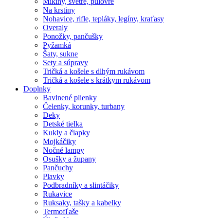
Mikiny, svetre, pulóvre
Na krstiny
Nohavice, rifle, tepláky, legíny, kraťasy
Overaly
Ponožky, pančušky
Pyžamká
Šaty, sukne
Sety a súpravy
Tričká a košele s dlhým rukávom
Tričká a košele s krátkym rukávom
Doplnky
Bavlnené plienky
Čelenky, korunky, turbany
Deky
Detské tielka
Kukly a čiapky
Mojkáčiky
Nočné lampy
Osušky a župany
Pančuchy
Plavky
Podbradníky a slintáčiky
Rukavice
Ruksaky, tašky a kabelky
Termofľaše