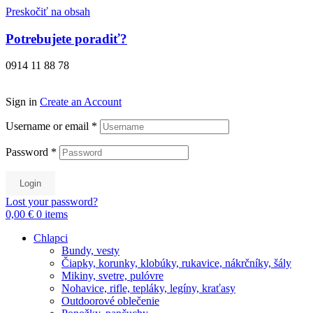
Preskočiť na obsah
Potrebujete poradiť?
0914 11 88 78
Sign in
Create an Account
Username or email
*
Password
*
Login
Lost your password?
0,00 €
0
items
Chlapci
Bundy, vesty
Čiapky, korunky, klobúky, rukavice, nákrčníky, šály
Mikiny, svetre, pulóvre
Nohavice, rifle, tepláky, legíny, kraťasy
Outdoorové oblečenie