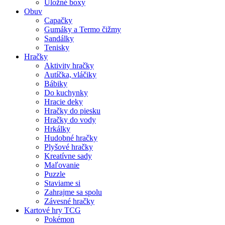
Úložné boxy
Obuv
Capačky
Gumáky a Termo čižmy
Sandálky
Tenisky
Hračky
Aktivity hračky
Autíčka, vláčiky
Bábiky
Do kuchynky
Hracie deky
Hračky do piesku
Hračky do vody
Hrkálky
Hudobné hračky
Plyšové hračky
Kreatívne sady
Maľovanie
Puzzle
Staviame si
Zahrajme sa spolu
Závesné hračky
Kartové hry TCG
Pokémon