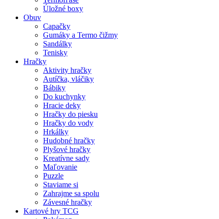
Úložné boxy
Obuv
Capačky
Gumáky a Termo čižmy
Sandálky
Tenisky
Hračky
Aktivity hračky
Autíčka, vláčiky
Bábiky
Do kuchynky
Hracie deky
Hračky do piesku
Hračky do vody
Hrkálky
Hudobné hračky
Plyšové hračky
Kreatívne sady
Maľovanie
Puzzle
Staviame si
Zahrajme sa spolu
Závesné hračky
Kartové hry TCG