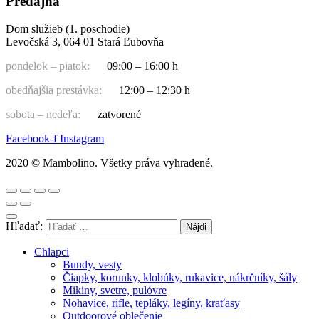
Predajňa
Dom služieb (1. poschodie)
Levočská 3, 064 01 Stará Ľubovňa
pondelok – piatok:
09:00 – 16:00 h
obedňajšia prestávka:
12:00 – 12:30 h
sobota – nedeľa:
zatvorené
Facebook-f
Instagram
2020 © Mambolino. Všetky práva vyhradené.
Hľadať:
Chlapci
Bundy, vesty
Čiapky, korunky, klobúky, rukavice, nákrčníky, šály
Mikiny, svetre, pulóvre
Nohavice, rifle, tepláky, legíny, kraťasy
Outdoorové oblečenie