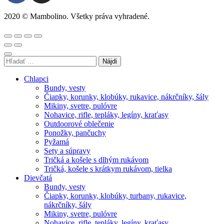
2020 © Mambolino. Všetky práva vyhradené.
Chlapci
Bundy, vesty
Čiapky, korunky, klobúky, rukavice, nákrčníky, šály
Mikiny, svetre, pulóvre
Nohavice, rifle, tepláky, legíny, kraťasy
Outdoorové oblečenie
Ponožky, pančuchy
Pyžamá
Sety a súpravy
Tričká a košele s dlhým rukávom
Tričká, košele s krátkym rukávom, tielka
Dievčatá
Bundy, vesty
Čiapky, korunky, klobúky, turbany, rukavice,
nákrčníky, šály
Mikiny, svetre, pulóvre
Nohavice, rifle, tepláky, legíny, kraťasy