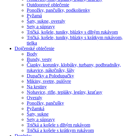
Outdoorové oblečenie
Ponožky, pančušky, podkolienky
Pyžamá
Šaty, sukne, overaly
Sety a súpravy
Tričká, košele, tuniky, blúzky s dlhým rukávom
Tričká, košele, tuniky, blúzky s krátkym rukávom,
tielka
Dojčenské oblečenie
Body
Bundy, vesty
Čiapky, korunky, klobúky, turbany, podbradníky,
rukavice, nákrčníky, šály
Dupačky a Polodupačky
Mikiny, svetre, pulóvre
Na krstiny
Nohavice, rifle, tepláky, legíny, kraťasy
Overaly
Ponožky, pančušky
Pyžamká
Šaty, sukne
Sety a súpravy
Tričká a košele s dlhým rukávom
Tričká a košele s krátkym rukávom
Doplnky