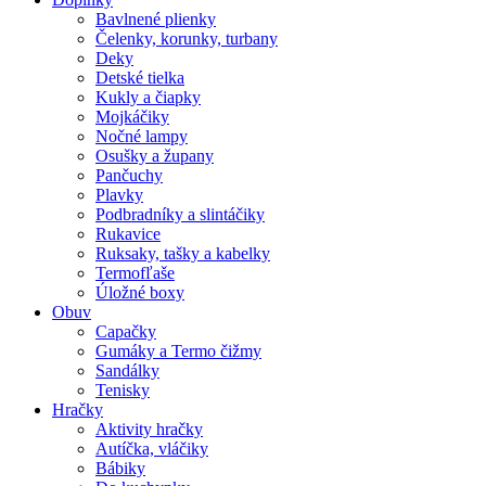
Bavlnené plienky
Čelenky, korunky, turbany
Deky
Detské tielka
Kukly a čiapky
Mojkáčiky
Nočné lampy
Osušky a župany
Pančuchy
Plavky
Podbradníky a slintáčiky
Rukavice
Ruksaky, tašky a kabelky
Termofľaše
Úložné boxy
Obuv
Capačky
Gumáky a Termo čižmy
Sandálky
Tenisky
Hračky
Aktivity hračky
Autíčka, vláčiky
Bábiky