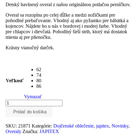
Detský bavlnený overal z našou originálnou potlačou perníčkov.
Overal sa rozopína po celej dĺžke a medzi nožičkami pre
pohodlné prebaľovanie. Vhodný aj ako pyžamko pre bábätká a
kojencov. Nájdete ho u nás v bordovej i modrej farbe. Vhodný
pre chlapcov i dievčatá. Pohodlný širší strih, ktorý má dostatok
miesta aj pre plienočku.
Krásny vianočný darček.
62
74
Veľkosť
80
86
Vymazať
Pridať do košíka
SKU:
21871
Kategórie:
Dojčenské oblečenie
,
japitex
,
Novinky
,
Overaly
Značka:
JAPITEX