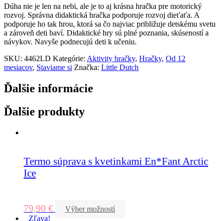
Dúha nie je len na nebi, ale je to aj krásna hračka pre motorický
rozvoj. Správna didaktická hračka podporuje rozvoj dieťaťa. A
podporuje ho tak hrou, ktorá sa čo najviac približuje detskému svetu
a zároveň deti baví. Didaktické hry sú plné poznania, skúseností a
návykov. Navyše podnecujú deti k učeniu.
SKU:
4462LD
Kategórie:
Aktivity hračky
,
Hračky
,
Od 12
mesiacov
,
Staviame si
Značka:
Little Dutch
Ďalšie informácie
Ďalšie produkty
Termo súprava s kvetinkami En*Fant Arctic
Ice
79,90
€
Výber možností
Zľava!