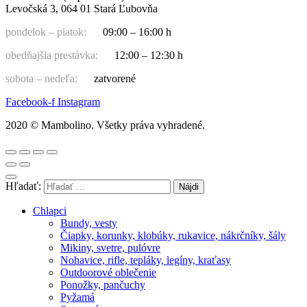
Levočská 3, 064 01 Stará Ľubovňa
pondelok – piatok:
09:00 – 16:00 h
obedňajšia prestávka:
12:00 – 12:30 h
sobota – nedeľa:
zatvorené
Facebook-f
Instagram
2020 © Mambolino. Všetky práva vyhradené.
Hľadať:
Chlapci
Bundy, vesty
Čiapky, korunky, klobúky, rukavice, nákrčníky, šály
Mikiny, svetre, pulóvre
Nohavice, rifle, tepláky, legíny, kraťasy
Outdoorové oblečenie
Ponožky, pančuchy
Pyžamá