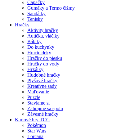
Capačky
Gumáky a Termo čižmy
Sandálky
Tenisky
Hračky
Aktivity hračky
Autíčka, vláčiky
Bábiky
Do kuchynky
Hracie deky
Hračky do piesku
Hračky do vody
Hrkálky
Hudobné hračky
Plyšové hračky
Kreatívne sady
Maľovanie
Puzzle
Staviame si
Zahrajme sa spolu
Závesné hračky
Kartové hry TCG
Pokémon
Star Wars
Lorcana