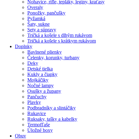
Nohavice, rifle, tepláky, legíny, kraťasy
Overaly
Ponožky, pančušky
Pyžamká
Šaty, sukne
Sety a súpravy
Tričká a košele s dlhým rukávom
Tričká a košele s krátkym rukávom
Doplnky
Bavlnené plienky
Čelenky, korunky, turbany
Deky
Detské tielka
Kukly a čiapky
Mojkáčiky
Nočné lampy
Osušky a župany
Pančuchy
Plavky
Podbradníky a slintáčiky
Rukavice
Ruksaky, tašky a kabelky
Termofľaše
Úložné boxy
Obuv