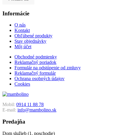
Informácie
O nás
Kontakt
Obľúbené produkty
Stav objednávky
Môj účet
Obchodné podmienky
Reklamačný poriadok
Formulár na odstúpenie od zmluvy
Reklamačný formulár
Ochrana osobných údajov
Cookies
Mobil:
0914 11 88 78
E-mail:
info@mambolino.sk
Predajňa
Dom služieb (1. poschodie)