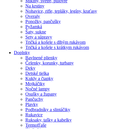
Mikiny, svetre, pulóvre
Na krstiny
Nohavice, rifle, tepláky, legíny, kraťasy
Overaly
Ponožky, pančušky
Pyžamká
Šaty, sukne
Sety a súpravy
Tričká a košele s dlhým rukávom
Tričká a košele s krátkym rukávom
Doplnky
Bavlnené plienky
Čelenky, korunky, turbany
Deky
Detské tielka
Kukly a čiapky
Mojkáčiky
Nočné lampy
Osušky a župany
Pančuchy
Plavky
Podbradníky a slintáčiky
Rukavice
Ruksaky, tašky a kabelky
Termofľaše