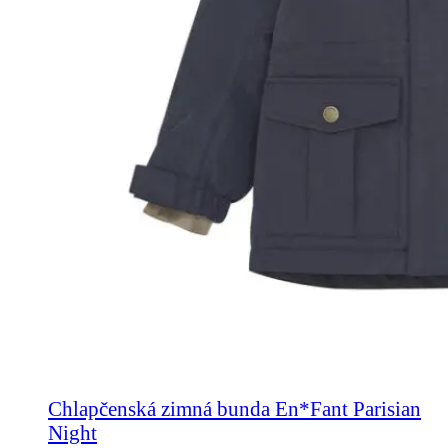
Chlapčenská zimná bunda En*Fant Parisian
Night