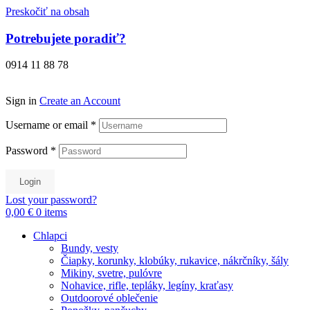
Preskočiť na obsah
Potrebujete poradiť?
0914 11 88 78
Sign in
Create an Account
Username or email
*
Password
*
Login
Lost your password?
0,00 €
0
items
Chlapci
Bundy, vesty
Čiapky, korunky, klobúky, rukavice, nákrčníky, šály
Mikiny, svetre, pulóvre
Nohavice, rifle, tepláky, legíny, kraťasy
Outdoorové oblečenie