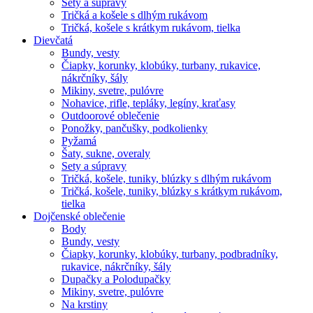
Sety a súpravy
Tričká a košele s dlhým rukávom
Tričká, košele s krátkym rukávom, tielka
Dievčatá
Bundy, vesty
Čiapky, korunky, klobúky, turbany, rukavice,
nákrčníky, šály
Mikiny, svetre, pulóvre
Nohavice, rifle, tepláky, legíny, kraťasy
Outdoorové oblečenie
Ponožky, pančušky, podkolienky
Pyžamá
Šaty, sukne, overaly
Sety a súpravy
Tričká, košele, tuniky, blúzky s dlhým rukávom
Tričká, košele, tuniky, blúzky s krátkym rukávom,
tielka
Dojčenské oblečenie
Body
Bundy, vesty
Čiapky, korunky, klobúky, turbany, podbradníky,
rukavice, nákrčníky, šály
Dupačky a Polodupačky
Mikiny, svetre, pulóvre
Na krstiny