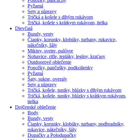
Ponožky, pančuchy
Pyžamá
Sety a súpravy
Tričká a košele s dlhým rukávom
Tričká, košele s krátkym rukávom, tielka
Dievčatá
Bundy, vesty
Čiapky, korunky, klobúky, turbany, rukavice,
nákrčníky, šály
Mikiny, svetre, pulóvre
Nohavice, rifle, tepláky, legíny, kraťasy
Outdoorové oblečenie
Ponožky, pančušky, podkolienky
Pyžamá
Šaty, sukne, overaly
Sety a súpravy
Tričká, košele, tuniky, blúzky s dlhým rukávom
Tričká, košele, tuniky, blúzky s krátkym rukávom,
tielka
Dojčenské oblečenie
Body
Bundy, vesty
Čiapky, korunky, klobúky, turbany, podbradníky,
rukavice, nákrčníky, šály
Dupačky a Polodupačky