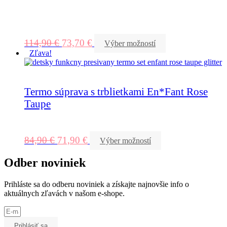
114,90
€
73,70
€
Výber možností
Zľava!
Termo súprava s trblietkami En*Fant Rose
Taupe
84,90
€
71,90
€
Výber možností
Odber noviniek
Prihláste sa do odberu noviniek a získajte najnovšie info o
aktuálnych zľavách v našom e-shope.
Prihlásiť sa