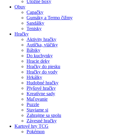
Úložné boxy
Obuv
Capačky
Gumáky a Termo čižmy
Sandálky
Tenisky
Hračky
Aktivity hračky
Autíčka, vláčiky
Bábiky
Do kuchynky
Hracie deky
Hračky do piesku
Hračky do vody
Hrkálky
Hudobné hračky
Plyšové hračky
Kreatívne sady
Maľovanie
Puzzle
Staviame si
Zahrajme sa spolu
Závesné hračky
Kartové hry TCG
Pokémon