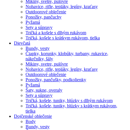
Mikiny, svetre, pulóvre
Nohavice, rifle, tepláky, legíny, kraťasy
Outdoorové oblečenie
Ponožky, pančuchy
Pyžamá
Sety a súpravy
Tričká a košele s dlhým rukávom
Tričká, košele s krátkym rukávom, tielka
Dievčatá
Bundy, vesty
Čiapky, korunky, klobúky, turbany, rukavice,
nákrčníky, šály
Mikiny, svetre, pulóvre
Nohavice, rifle, tepláky, legíny, kraťasy
Outdoorové oblečenie
Ponožky, pančušky, podkolienky
Pyžamá
Šaty, sukne, overaly
Sety a súpravy
Tričká, košele, tuniky, blúzky s dlhým rukávom
Tričká, košele, tuniky, blúzky s krátkym rukávom,
tielka
Dojčenské oblečenie
Body
Bundy, vesty