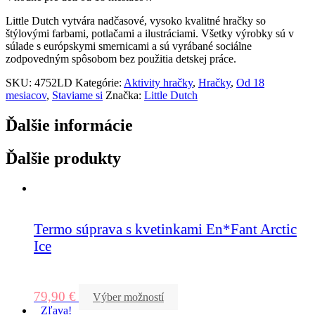
Little Dutch vytvára nadčasové, vysoko kvalitné hračky so
štýlovými farbami, potlačami a ilustráciami. Všetky výrobky sú v
súlade s európskymi smernicami a sú vyrábané sociálne
zodpovedným spôsobom bez použitia detskej práce.
SKU:
4752LD
Kategórie:
Aktivity hračky
,
Hračky
,
Od 18
mesiacov
,
Staviame si
Značka:
Little Dutch
Ďalšie informácie
Ďalšie produkty
Termo súprava s kvetinkami En*Fant Arctic
Ice
79,90
€
Výber možností
Zľava!