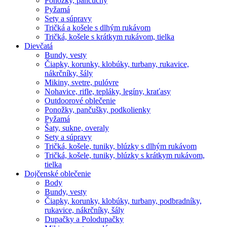
Ponožky, pančuchy
Pyžamá
Sety a súpravy
Tričká a košele s dlhým rukávom
Tričká, košele s krátkym rukávom, tielka
Dievčatá
Bundy, vesty
Čiapky, korunky, klobúky, turbany, rukavice,
nákrčníky, šály
Mikiny, svetre, pulóvre
Nohavice, rifle, tepláky, legíny, kraťasy
Outdoorové oblečenie
Ponožky, pančušky, podkolienky
Pyžamá
Šaty, sukne, overaly
Sety a súpravy
Tričká, košele, tuniky, blúzky s dlhým rukávom
Tričká, košele, tuniky, blúzky s krátkym rukávom,
tielka
Dojčenské oblečenie
Body
Bundy, vesty
Čiapky, korunky, klobúky, turbany, podbradníky,
rukavice, nákrčníky, šály
Dupačky a Polodupačky