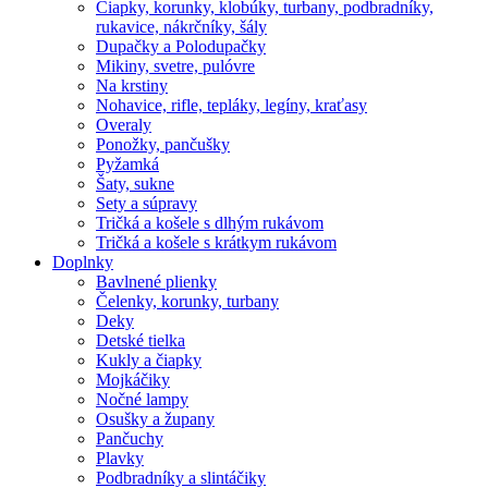
Čiapky, korunky, klobúky, turbany, podbradníky,
rukavice, nákrčníky, šály
Dupačky a Polodupačky
Mikiny, svetre, pulóvre
Na krstiny
Nohavice, rifle, tepláky, legíny, kraťasy
Overaly
Ponožky, pančušky
Pyžamká
Šaty, sukne
Sety a súpravy
Tričká a košele s dlhým rukávom
Tričká a košele s krátkym rukávom
Doplnky
Bavlnené plienky
Čelenky, korunky, turbany
Deky
Detské tielka
Kukly a čiapky
Mojkáčiky
Nočné lampy
Osušky a župany
Pančuchy
Plavky
Podbradníky a slintáčiky