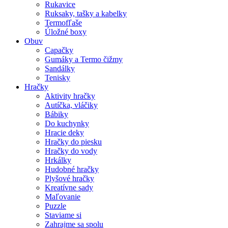
Rukavice
Ruksaky, tašky a kabelky
Termofľaše
Úložné boxy
Obuv
Capačky
Gumáky a Termo čižmy
Sandálky
Tenisky
Hračky
Aktivity hračky
Autíčka, vláčiky
Bábiky
Do kuchynky
Hracie deky
Hračky do piesku
Hračky do vody
Hrkálky
Hudobné hračky
Plyšové hračky
Kreatívne sady
Maľovanie
Puzzle
Staviame si
Zahrajme sa spolu