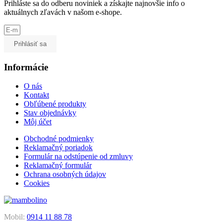
Prihláste sa do odberu noviniek a získajte najnovšie info o
aktuálnych zľavách v našom e-shope.
Prihlásiť sa
Informácie
O nás
Kontakt
Obľúbené produkty
Stav objednávky
Môj účet
Obchodné podmienky
Reklamačný poriadok
Formulár na odstúpenie od zmluvy
Reklamačný formulár
Ochrana osobných údajov
Cookies
Mobil:
0914 11 88 78