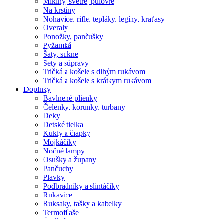
Mikiny, svetre, pulóvre
Na krstiny
Nohavice, rifle, tepláky, legíny, kraťasy
Overaly
Ponožky, pančušky
Pyžamká
Šaty, sukne
Sety a súpravy
Tričká a košele s dlhým rukávom
Tričká a košele s krátkym rukávom
Doplnky
Bavlnené plienky
Čelenky, korunky, turbany
Deky
Detské tielka
Kukly a čiapky
Mojkáčiky
Nočné lampy
Osušky a župany
Pančuchy
Plavky
Podbradníky a slintáčiky
Rukavice
Ruksaky, tašky a kabelky
Termofľaše