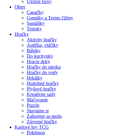
Úložné boxy
Obuv
Capačky
Gumáky a Termo čižmy
Sandálky
Tenisky
Hračky
Aktivity hračky
Autíčka, vláčiky
Bábiky
Do kuchynky
Hracie deky
Hračky do piesku
Hračky do vody
Hrkálky
Hudobné hračky
Plyšové hračky
Kreatívne sady
Maľovanie
Puzzle
Staviame si
Zahrajme sa spolu
Závesné hračky
Kartové hry TCG
Pokémon