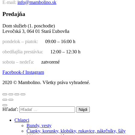
E-mail:
info@mambolino.sk
Predajňa
Dom služieb (1. poschodie)
Levočská 3, 064 01 Stará Ľubovňa
pondelok – piatok:
09:00 – 16:00 h
obedňajšia prestávka:
12:00 – 12:30 h
sobota – nedeľa:
zatvorené
Facebook-f
Instagram
2020 © Mambolino. Všetky práva vyhradené.
Hľadať:
Chlapci
Bundy, vesty
Čiapky, korunky, klobúky, rukavice, nákrčníky, šály