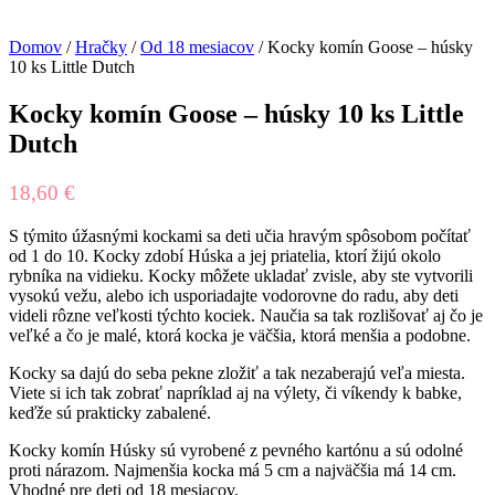
Domov
/
Hračky
/
Od 18 mesiacov
/ Kocky komín Goose – húsky
10 ks Little Dutch
Kocky komín Goose – húsky 10 ks Little
Dutch
18,60
€
S týmito úžasnými kockami sa deti učia hravým spôsobom počítať
od 1 do 10. Kocky zdobí Húska a jej priatelia, ktorí žijú okolo
rybníka na vidieku. Kocky môžete ukladať zvisle, aby ste vytvorili
vysokú vežu, alebo ich usporiadajte vodorovne do radu, aby deti
videli rôzne veľkosti týchto kociek. Naučia sa tak rozlišovať aj čo je
veľké a čo je malé, ktorá kocka je väčšia, ktorá menšia a podobne.
Kocky sa dajú do seba pekne zložiť a tak nezaberajú veľa miesta.
Viete si ich tak zobrať napríklad aj na výlety, či víkendy k babke,
keďže sú prakticky zabalené.
Kocky komín Húsky sú vyrobené z pevného kartónu a sú odolné
proti nárazom. Najmenšia kocka má 5 cm a najväčšia má 14 cm.
Vhodné pre deti od 18 mesiacov.