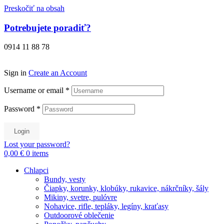
Preskočiť na obsah
Potrebujete poradiť?
0914 11 88 78
Sign in
Create an Account
Username or email
*
Password
*
Login
Lost your password?
0,00 €
0
items
Chlapci
Bundy, vesty
Čiapky, korunky, klobúky, rukavice, nákrčníky, šály
Mikiny, svetre, pulóvre
Nohavice, rifle, tepláky, legíny, kraťasy
Outdoorové oblečenie