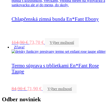
Chlapčenská zimná bunda En*Fant Ebony
114,90
€
73,70
€
Výber možností
Zľava!
Termo súprava s trblietkami En*Fant Rose
Taupe
84,90
€
71,90
€
Výber možností
Odber noviniek