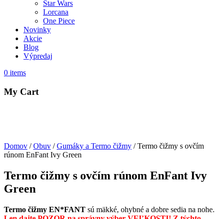
Star Wars
Lorcana
One Piece
Novinky
Akcie
Blog
Výpredaj
0
items
My Cart
Domov
/
Obuv
/
Gumáky a Termo čižmy
/ Termo čižmy s ovčím
rúnom EnFant Ivy Green
Termo čižmy s ovčím rúnom EnFant Ivy
Green
Termo čižmy EN*FANT
sú mäkké, ohybné a dobre sedia na nohe.
Len dajte POZOR na správny výber VEĽKOSTI
!
Z týchto