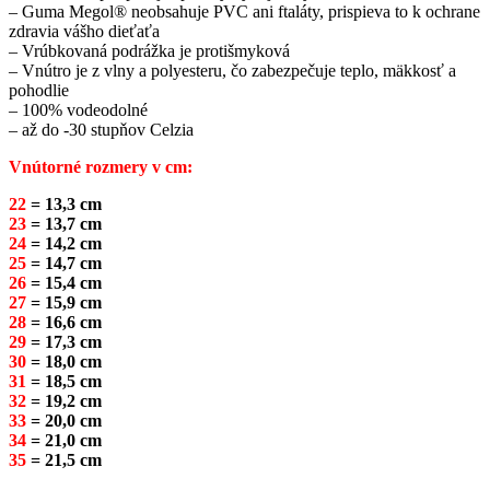
– Guma Megol® neobsahuje PVC ani ftaláty, prispieva to k ochrane
zdravia vášho dieťaťa
– Vrúbkovaná podrážka je protišmyková
– Vnútro je z vlny a polyesteru, čo zabezpečuje teplo, mäkkosť a
pohodlie
– 100% vodeodolné
– až do -30 stupňov Celzia
Vnútorné rozmery v cm:
22
= 13,3 cm
23
= 13,7 cm
24
= 14,2 cm
25
= 14,7 cm
26
= 15,4 cm
27
= 15,9 cm
28
= 16,6 cm
29
= 17,3 cm
30
= 18,0 cm
31
= 18,5 cm
32
= 19,2 cm
33
= 20,0 cm
34
= 21,0 cm
35
= 21,5 cm