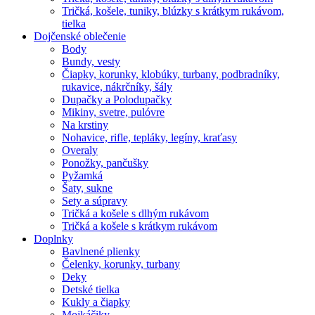
Tričká, košele, tuniky, blúzky s krátkym rukávom,
tielka
Dojčenské oblečenie
Body
Bundy, vesty
Čiapky, korunky, klobúky, turbany, podbradníky,
rukavice, nákrčníky, šály
Dupačky a Polodupačky
Mikiny, svetre, pulóvre
Na krstiny
Nohavice, rifle, tepláky, legíny, kraťasy
Overaly
Ponožky, pančušky
Pyžamká
Šaty, sukne
Sety a súpravy
Tričká a košele s dlhým rukávom
Tričká a košele s krátkym rukávom
Doplnky
Bavlnené plienky
Čelenky, korunky, turbany
Deky
Detské tielka
Kukly a čiapky
Mojkáčiky