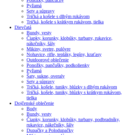
Ponožky, pančuchy
Pyžamá
Sety a súpravy
Tričká a košele s dlhým rukávom
Tričká, košele s krátkym rukávom, tielka
Dievčatá
Bundy, vesty
Čiapky, korunky, klobúky, turbany, rukavice,
nákrčníky, šály
Mikiny, svetre, pulóvre
Nohavice, rifle, tepláky, legíny, kraťasy
Outdoorové oblečenie
Ponožky, pančušky, podkolienky
Pyžamá
Šaty, sukne, overaly
Sety a súpravy
Tričká, košele, tuniky, blúzky s dlhým rukávom
Tričká, košele, tuniky, blúzky s krátkym rukávom,
tielka
Dojčenské oblečenie
Body
Bundy, vesty
Čiapky, korunky, klobúky, turbany, podbradníky,
rukavice, nákrčníky, šály
Dupačky a Polodupačky