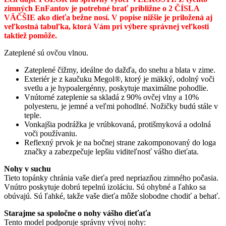
zimných EnFantov je potrebné brať približne o 2 ČÍSLA
V
ÄČŠIE ako dieťa bežne nosí. V popise nižšie je priložená aj
veľkostná tabuľka, ktorá Vám pri výbere správnej veľkosti
taktiež pomôže.
Zateplené sú ovčou vlnou.
Zateplené čižmy, ideálne do dažďa, do snehu a blata v zime.
Exteriér je z kaučuku Megol®, ktorý je mäkký, odolný voči
svetlu a je hypoalergénny, poskytuje maximálne pohodlie.
Vnútorné zateplenie sa skladá z 90% ovčej vlny a 10%
polyesteru, je jemné a veľmi pohodlné. Nožičky budú stále v
teple.
Vonkajšia podrážka je vrúbkovaná, protišmyková a odolná
voči používaniu.
Reflexný prvok je na bočnej strane zakomponovaný do loga
značky a zabezpečuje lepšiu viditeľnosť vášho dieťata.
Nohy v suchu
Tieto topánky chránia vaše dieťa pred nepriazňou zimného počasia.
Vnútro poskytuje dobrú tepelnú izoláciu. Sú ohybné a ľahko sa
obúvajú. Sú ľahké, takže vaše dieťa môže slobodne chodiť a behať.
Starajme sa spoločne o nohy vášho dieťaťa
Tento model podporuje správny vývoj nohy: