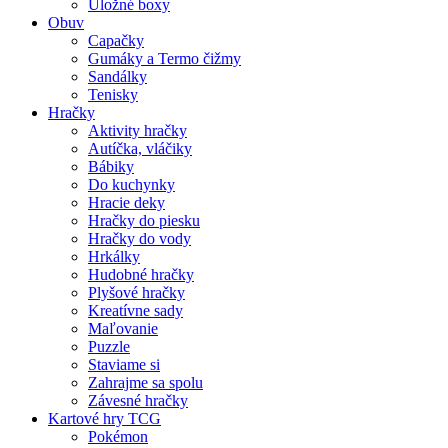
Úložné boxy
Obuv
Capačky
Gumáky a Termo čižmy
Sandálky
Tenisky
Hračky
Aktivity hračky
Autíčka, vláčiky
Bábiky
Do kuchynky
Hracie deky
Hračky do piesku
Hračky do vody
Hrkálky
Hudobné hračky
Plyšové hračky
Kreatívne sady
Maľovanie
Puzzle
Staviame si
Zahrajme sa spolu
Závesné hračky
Kartové hry TCG
Pokémon