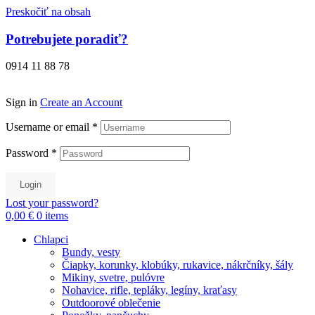
Preskočiť na obsah
Potrebujete poradiť?
0914 11 88 78
Sign in
Create an Account
Username or email
*
Password
*
Login
Lost your password?
0,00 €
0
items
Chlapci
Bundy, vesty
Čiapky, korunky, klobúky, rukavice, nákrčníky, šály
Mikiny, svetre, pulóvre
Nohavice, rifle, tepláky, legíny, kraťasy
Outdoorové oblečenie