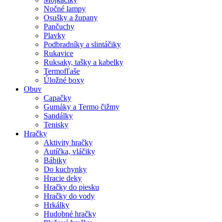
Nočné lampy
Osušky a župany
Pančuchy
Plavky
Podbradníky a slintáčiky
Rukavice
Ruksaky, tašky a kabelky
Termofľaše
Úložné boxy
Obuv
Capačky
Gumáky a Termo čižmy
Sandálky
Tenisky
Hračky
Aktivity hračky
Autíčka, vláčiky
Bábiky
Do kuchynky
Hracie deky
Hračky do piesku
Hračky do vody
Hrkálky
Hudobné hračky