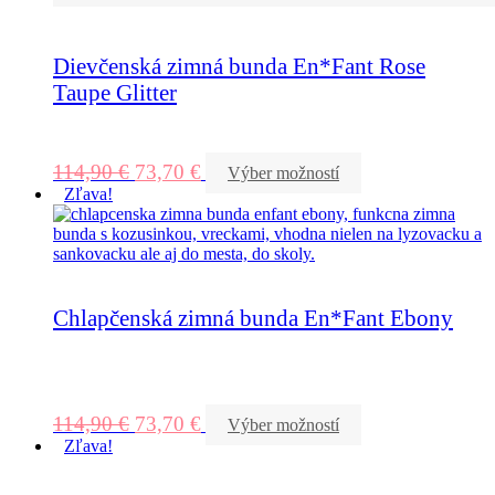
Dievčenská zimná bunda En*Fant Rose
Taupe Glitter
114,90
€
73,70
€
Výber možností
Zľava!
Chlapčenská zimná bunda En*Fant Ebony
114,90
€
73,70
€
Výber možností
Zľava!