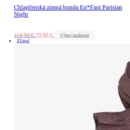
Chlapčenská zimná bunda En*Fant Parisian
Night
114,90
€
79,90
€
Výber možností
Zľava!