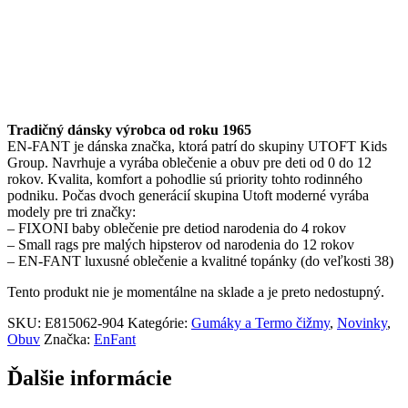
Tradičný dánsky výrobca od roku 1965
EN-FANT je dánska značka, ktorá patrí do skupiny UTOFT Kids
Group. Navrhuje a vyrába oblečenie a obuv pre deti od 0 do 12
rokov. Kvalita, komfort a pohodlie sú priority tohto rodinného
podniku. Počas dvoch generácií skupina Utoft moderné vyrába
modely pre tri značky:
– FIXONI baby oblečenie pre detiod narodenia do 4 rokov
– Small rags pre malých hipsterov od narodenia do 12 rokov
– EN-FANT luxusné oblečenie a kvalitné topánky (do veľkosti 38)
Tento produkt nie je momentálne na sklade a je preto nedostupný.
SKU:
E815062-904
Kategórie:
Gumáky a Termo čižmy
,
Novinky
,
Obuv
Značka:
EnFant
Ďalšie informácie