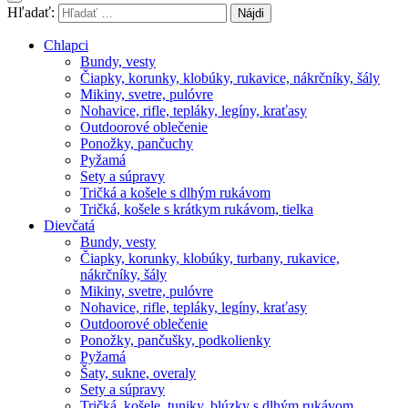
Hľadať:
Chlapci
Bundy, vesty
Čiapky, korunky, klobúky, rukavice, nákrčníky, šály
Mikiny, svetre, pulóvre
Nohavice, rifle, tepláky, legíny, kraťasy
Outdoorové oblečenie
Ponožky, pančuchy
Pyžamá
Sety a súpravy
Tričká a košele s dlhým rukávom
Tričká, košele s krátkym rukávom, tielka
Dievčatá
Bundy, vesty
Čiapky, korunky, klobúky, turbany, rukavice,
nákrčníky, šály
Mikiny, svetre, pulóvre
Nohavice, rifle, tepláky, legíny, kraťasy
Outdoorové oblečenie
Ponožky, pančušky, podkolienky
Pyžamá
Šaty, sukne, overaly
Sety a súpravy
Tričká, košele, tuniky, blúzky s dlhým rukávom