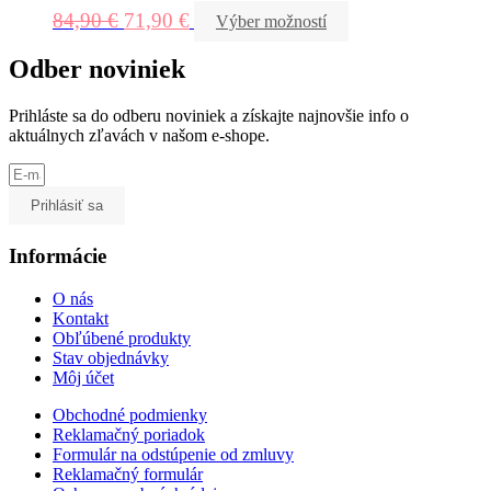
84,90
€
71,90
€
Výber možností
Odber noviniek
Prihláste sa do odberu noviniek a získajte najnovšie info o
aktuálnych zľavách v našom e-shope.
Prihlásiť sa
Informácie
O nás
Kontakt
Obľúbené produkty
Stav objednávky
Môj účet
Obchodné podmienky
Reklamačný poriadok
Formulár na odstúpenie od zmluvy
Reklamačný formulár