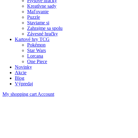
Plyšové hračky
Kreatívne sady
Maľovanie
Puzzle
Staviame si
Zahrajme sa spolu
Závesné hračky
Kartové hry TCG
Pokémon
Star Wars
Lorcana
One Piece
Novinky
Akcie
Blog
Výpredaj
My shopping cart
Account