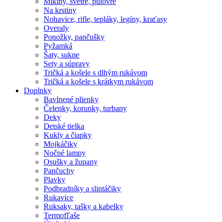
Mikiny, svetre, pulóvre
Na krstiny
Nohavice, rifle, tepláky, legíny, kraťasy
Overaly
Ponožky, pančušky
Pyžamká
Šaty, sukne
Sety a súpravy
Tričká a košele s dlhým rukávom
Tričká a košele s krátkym rukávom
Doplnky
Bavlnené plienky
Čelenky, korunky, turbany
Deky
Detské tielka
Kukly a čiapky
Mojkáčiky
Nočné lampy
Osušky a župany
Pančuchy
Plavky
Podbradníky a slintáčiky
Rukavice
Ruksaky, tašky a kabelky
Termofľaše