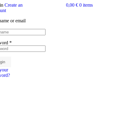
in
Create an
0,00 €
0
items
unt
name or email
word
*
gin
your
word?