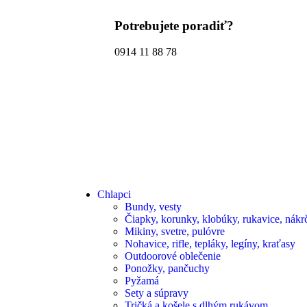
Potrebujete poradiť?
0914 11 88 78
Chlapci
Bundy, vesty
Čiapky, korunky, klobúky, rukavice, nákrč
Mikiny, svetre, pulóvre
Nohavice, rifle, tepláky, legíny, kraťasy
Outdoorové oblečenie
Ponožky, pančuchy
Pyžamá
Sety a súpravy
Tričká a košele s dlhým rukávom