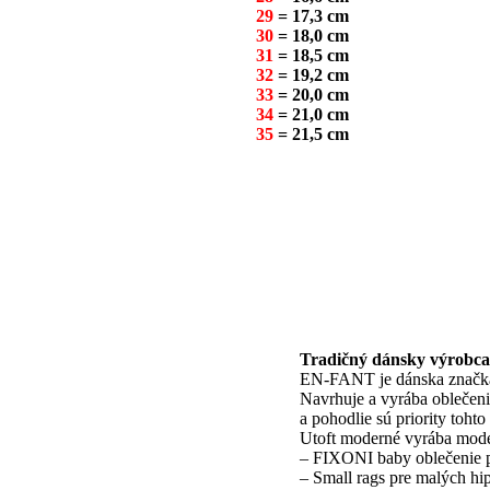
29
= 17,3 cm
30
= 18,0 cm
31
= 18,5 cm
32
= 19,2 cm
33
= 20,0 cm
34
= 21,0 cm
35
= 21,5 cm
Tradičný dánsky výrobca
EN-FANT je dánska značka
Navrhuje a vyrába oblečeni
a pohodlie sú priority toht
Utoft moderné vyrába model
– FIXONI baby oblečenie p
– Small rags pre malých hi