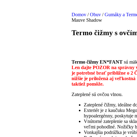
Domov
/
Obuv
/
Gumáky a Term
Mauve Shadow
Termo čižmy s ovč
Termo čižmy EN*FANT
sú mäk
Len dajte POZOR na správny
je potrebné brať približne o 2
nižšie je priložená aj veľkostn
taktiež pomôže.
Zateplené sú ovčou vlnou.
Zateplené čižmy, ideálne do
Exteriér je z kaučuku Megol
hypoalergénny, poskytuje 
Vnútorné zateplenie sa skl
veľmi pohodlné. Nožičky bu
Vonkajšia podrážka je vrúb