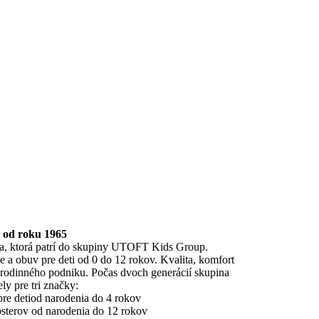
 od roku 1965
, ktorá patrí do skupiny UTOFT Kids Group.
e a obuv pre deti od 0 do 12 rokov. Kvalita, komfort
o rodinného podniku. Počas dvoch generácií skupina
y pre tri značky:
re detiod narodenia do 4 rokov
psterov od narodenia do 12 rokov