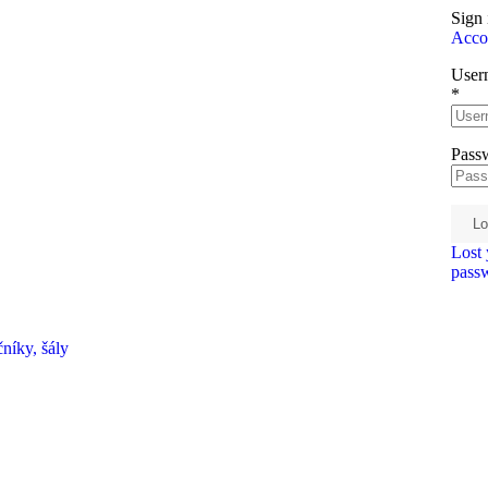
Sign 
Acco
User
*
Pass
Lo
Lost 
pass
níky, šály