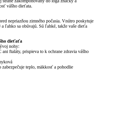
ej strane zakomponovaný do loga značky a
osť vášho dieťata.
 pred nepriazňou zimného počasia. Vnútro poskytuje
 a ľahko sa obúvajú. Sú ľahké, takže vaše dieťa
šho dieťaťa
ývoj nohy:
i ftaláty, prispieva to k ochrane zdravia vášho
šmyková
čo zabezpečuje teplo, mäkkosť a pohodlie