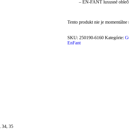
– EN-FANT luxusné oblečen
Tento produkt nie je momentálne n
SKU:
250190-6160
Kategórie:
G
EnFant
, 34, 35