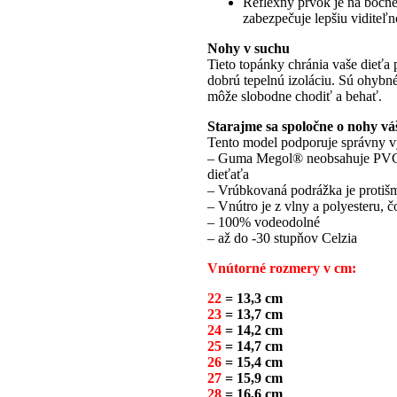
Reflexný prvok je na bočn
zabezpečuje lepšiu viditeľn
Nohy v suchu
Tieto topánky chránia vaše dieťa
dobrú tepelnú izoláciu. Sú ohybné
môže slobodne chodiť a behať.
Starajme sa spoločne o nohy vá
Tento model podporuje správny v
– Guma Megol® neobsahuje PVC an
dieťaťa
– Vrúbkovaná podrážka je proti
– Vnútro je z vlny a polyesteru, 
– 100% vodeodolné
– až do -30 stupňov Celzia
Vnútorné rozmery v cm:
22
= 13,3 cm
23
= 13,7 cm
24
= 14,2 cm
25
= 14,7 cm
26
= 15,4 cm
27
= 15,9 cm
28
= 16,6 cm