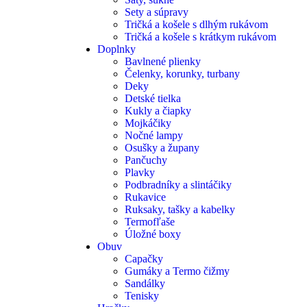
Sety a súpravy
Tričká a košele s dlhým rukávom
Tričká a košele s krátkym rukávom
Doplnky
Bavlnené plienky
Čelenky, korunky, turbany
Deky
Detské tielka
Kukly a čiapky
Mojkáčiky
Nočné lampy
Osušky a župany
Pančuchy
Plavky
Podbradníky a slintáčiky
Rukavice
Ruksaky, tašky a kabelky
Termofľaše
Úložné boxy
Obuv
Capačky
Gumáky a Termo čižmy
Sandálky
Tenisky