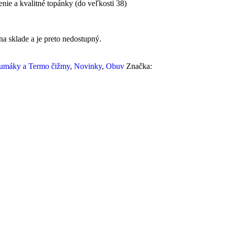
ie a kvalitné topánky (do veľkosti 38)
a sklade a je preto nedostupný.
umáky a Termo čižmy
,
Novinky
,
Obuv
Značka: