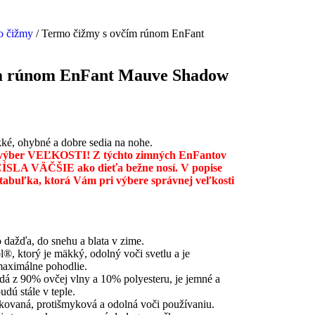
o čižmy
/ Termo čižmy s ovčím rúnom EnFant
ím rúnom EnFant Mauve Shadow
ké, ohybné a dobre sedia na nohe.
 výber VEĽKOSTI
!
Z týchto zimných EnFantov
 ČÍSLA V
ÄČŠIE ako dieťa bežne nosí. V popise
á tabuľka, ktorá Vám pri výbere správnej veľkosti
 dažďa, do snehu a blata v zime.
®, ktorý je mäkký, odolný voči svetlu a je
maximálne pohodlie.
adá z 90% ovčej vlny a 10% polyesteru, je jemné a
dú stále v teple.
kovaná, protišmyková a odolná voči používaniu.