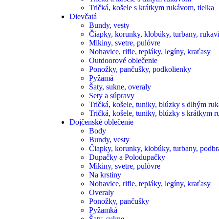
Tričká, košele s krátkym rukávom, tielka
Dievčatá
Bundy, vesty
Čiapky, korunky, klobúky, turbany, rukavi
Mikiny, svetre, pulóvre
Nohavice, rifle, tepláky, legíny, kraťasy
Outdoorové oblečenie
Ponožky, pančušky, podkolienky
Pyžamá
Šaty, sukne, overaly
Sety a súpravy
Tričká, košele, tuniky, blúzky s dlhým r
Tričká, košele, tuniky, blúzky s krátkym r
Dojčenské oblečenie
Body
Bundy, vesty
Čiapky, korunky, klobúky, turbany, podbra
Dupačky a Polodupačky
Mikiny, svetre, pulóvre
Na krstiny
Nohavice, rifle, tepláky, legíny, kraťasy
Overaly
Ponožky, pančušky
Pyžamká
Šaty, sukne