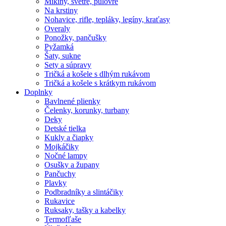
Mikiny, svetre, pulóvre
Na krstiny
Nohavice, rifle, tepláky, legíny, kraťasy
Overaly
Ponožky, pančušky
Pyžamká
Šaty, sukne
Sety a súpravy
Tričká a košele s dlhým rukávom
Tričká a košele s krátkym rukávom
Doplnky
Bavlnené plienky
Čelenky, korunky, turbany
Deky
Detské tielka
Kukly a čiapky
Mojkáčiky
Nočné lampy
Osušky a župany
Pančuchy
Plavky
Podbradníky a slintáčiky
Rukavice
Ruksaky, tašky a kabelky
Termofľaše