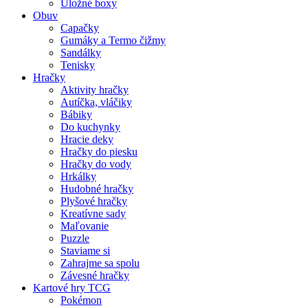
Úložné boxy
Obuv
Capačky
Gumáky a Termo čižmy
Sandálky
Tenisky
Hračky
Aktivity hračky
Autíčka, vláčiky
Bábiky
Do kuchynky
Hracie deky
Hračky do piesku
Hračky do vody
Hrkálky
Hudobné hračky
Plyšové hračky
Kreatívne sady
Maľovanie
Puzzle
Staviame si
Zahrajme sa spolu
Závesné hračky
Kartové hry TCG
Pokémon