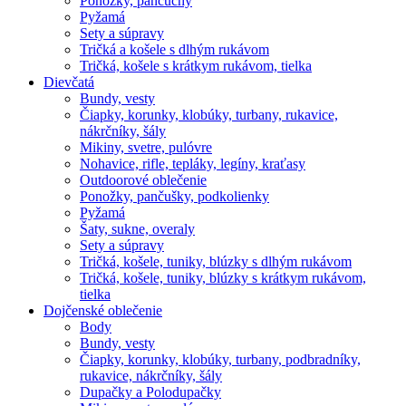
Ponožky, pančuchy
Pyžamá
Sety a súpravy
Tričká a košele s dlhým rukávom
Tričká, košele s krátkym rukávom, tielka
Dievčatá
Bundy, vesty
Čiapky, korunky, klobúky, turbany, rukavice,
nákrčníky, šály
Mikiny, svetre, pulóvre
Nohavice, rifle, tepláky, legíny, kraťasy
Outdoorové oblečenie
Ponožky, pančušky, podkolienky
Pyžamá
Šaty, sukne, overaly
Sety a súpravy
Tričká, košele, tuniky, blúzky s dlhým rukávom
Tričká, košele, tuniky, blúzky s krátkym rukávom,
tielka
Dojčenské oblečenie
Body
Bundy, vesty
Čiapky, korunky, klobúky, turbany, podbradníky,
rukavice, nákrčníky, šály
Dupačky a Polodupačky