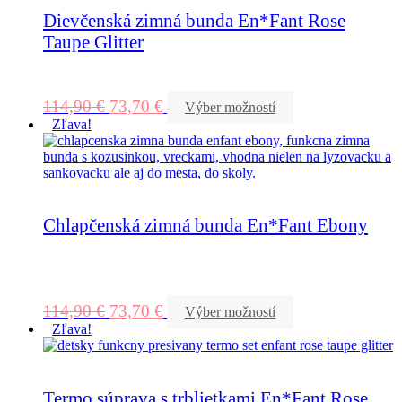
Dievčenská zimná bunda En*Fant Rose
Taupe Glitter
114,90
€
73,70
€
Výber možností
Zľava!
Chlapčenská zimná bunda En*Fant Ebony
114,90
€
73,70
€
Výber možností
Zľava!
Termo súprava s trblietkami En*Fant Rose