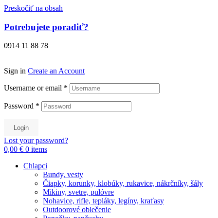
Preskočiť na obsah
Potrebujete poradiť?
0914 11 88 78
Sign in
Create an Account
Username or email
*
Password
*
Login
Lost your password?
0,00 €
0
items
Chlapci
Bundy, vesty
Čiapky, korunky, klobúky, rukavice, nákrčníky, šály
Mikiny, svetre, pulóvre
Nohavice, rifle, tepláky, legíny, kraťasy
Outdoorové oblečenie