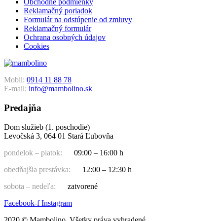
Obchodné podmienky
Reklamačný poriadok
Formulár na odstúpenie od zmluvy
Reklamačný formulár
Ochrana osobných údajov
Cookies
Mobil:
0914 11 88 78
E-mail:
info@mambolino.sk
Predajňa
Dom služieb (1. poschodie)
Levočská 3, 064 01 Stará Ľubovňa
pondelok – piatok:
09:00 – 16:00 h
obedňajšia prestávka:
12:00 – 12:30 h
sobota – nedeľa:
zatvorené
Facebook-f
Instagram
2020 © Mambolino. Všetky práva vyhradené.