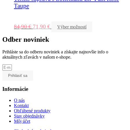
Taupe
84,90
€
71,90
€
Výber možností
Odber noviniek
Prihláste sa do odberu noviniek a získajte najnovšie info o
aktuálnych zľavách v našom e-shope.
Prihlásiť sa
Informácie
O nás
Kontakt
Obľúbené produkty
Stav objednávky
Môj účet