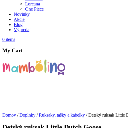
Lorcana
One Piece
Novinky
Akcie
Blog
Výpredaj
0
items
My Cart
Domov
/
Doplnky
/
Ruksaky, tašky a kabelky
/ Detský ruksak Little
Detský ruksak Little Dutch Goose