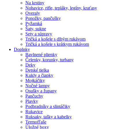
Na krstiny
Nohavice, rifle, tepláky, legíny, kraťasy
Overaly
Ponožky, pančušky
Pyžamká
Šaty, sukne
Sety a súpravy
Tričká a košele s dlhým rukávom
Tričká a košele s krátkym rukávom
Doplnky
Bavlnené plienky
Čelenky, korunky, turbany
Deky
Detské tielka
Kukly a čiapky
Mojkáčiky
Nočné lampy
Osušky a župany
Pančuchy
Plavky
Podbradníky a slintáčiky
Rukavice
Ruksaky, tašky a kabelky
Termofľaše
Úložné boxy