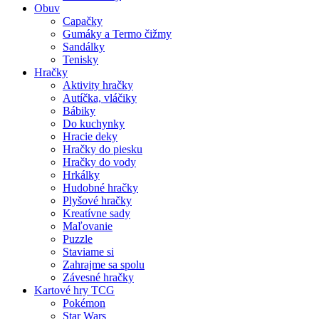
Obuv
Capačky
Gumáky a Termo čižmy
Sandálky
Tenisky
Hračky
Aktivity hračky
Autíčka, vláčiky
Bábiky
Do kuchynky
Hracie deky
Hračky do piesku
Hračky do vody
Hrkálky
Hudobné hračky
Plyšové hračky
Kreatívne sady
Maľovanie
Puzzle
Staviame si
Zahrajme sa spolu
Závesné hračky
Kartové hry TCG
Pokémon
Star Wars