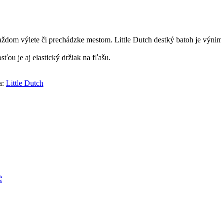
dom výlete či prechádzke mestom. Little Dutch destký batoh je výnimoč
ou je aj elastický držiak na fľašu.
a:
Little Dutch
e