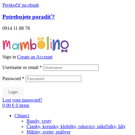
Preskočiť na obsah
Potrebujete poradiť?
0914 11 88 78
Sign in
Create an Account
Username or email
*
Password
*
Login
Lost your password?
0,00 €
0
items
Chlapci
Bundy, vesty
Čiapky, korunky, klobúky, rukavice, nákrčníky, šály
Mikiny, svetre, pulóvre