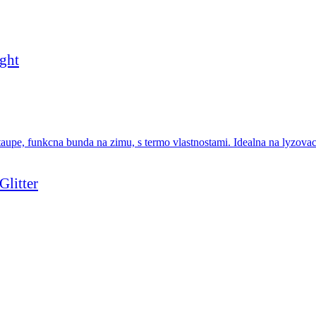
ght
litter