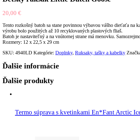
20,00
€
Tento rozkošný batoh sa stane povinnou výbavou vášho dieťaťa na kaž
výrobu bolo použitých až 10 recyklovaných plastových fliaš.
Batoh je nastaviteľný a na vnútornej strane má menovku. Samozrejmosť
Rozmery: 12 x 22,5 x 29 cm
SKU:
4940LD
Kategórie:
Doplnky
,
Ruksaky, tašky a kabelky
Značk
Ďalšie informácie
Ďalšie produkty
Termo súprava s kvetinkami En*Fant Arctic Ic