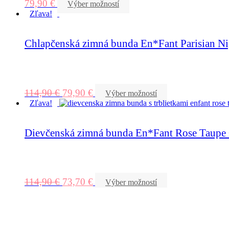
79,90
€
Výber možností
Zľava!
Chlapčenská zimná bunda En*Fant Parisian Ni
114,90
€
79,90
€
Výber možností
Zľava!
Dievčenská zimná bunda En*Fant Rose Taupe G
114,90
€
73,70
€
Výber možností