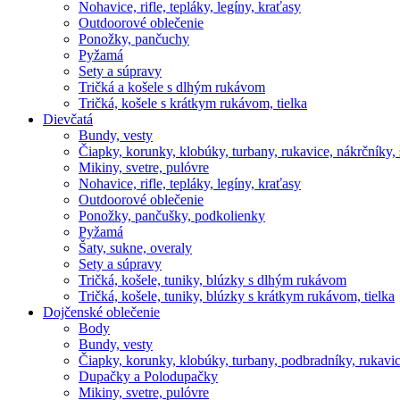
Nohavice, rifle, tepláky, legíny, kraťasy
Outdoorové oblečenie
Ponožky, pančuchy
Pyžamá
Sety a súpravy
Tričká a košele s dlhým rukávom
Tričká, košele s krátkym rukávom, tielka
Dievčatá
Bundy, vesty
Čiapky, korunky, klobúky, turbany, rukavice, nákrčníky, 
Mikiny, svetre, pulóvre
Nohavice, rifle, tepláky, legíny, kraťasy
Outdoorové oblečenie
Ponožky, pančušky, podkolienky
Pyžamá
Šaty, sukne, overaly
Sety a súpravy
Tričká, košele, tuniky, blúzky s dlhým rukávom
Tričká, košele, tuniky, blúzky s krátkym rukávom, tielka
Dojčenské oblečenie
Body
Bundy, vesty
Čiapky, korunky, klobúky, turbany, podbradníky, rukavic
Dupačky a Polodupačky
Mikiny, svetre, pulóvre