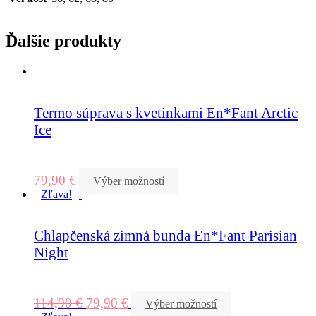
Ďalšie produkty
Termo súprava s kvetinkami En*Fant Arctic
Ice
79,90
€
Výber možností
Zľava!
Chlapčenská zimná bunda En*Fant Parisian
Night
114,90
€
79,90
€
Výber možností