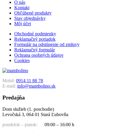
O nás
Kontakt
Obľúbené produkty
Stav objednávky
Môj účet
Obchodné podmienky
Reklamačný poriadok
Formulár na odstúpenie od zmluvy
Reklamačný formulár
Ochrana osobných údajov
Cookies
Mobil:
0914 11 88 78
E-mail:
info@mambolino.sk
Predajňa
Dom služieb (1. poschodie)
Levočská 3, 064 01 Stará Ľubovňa
pondelok – piatok:
09:00 – 16:00 h