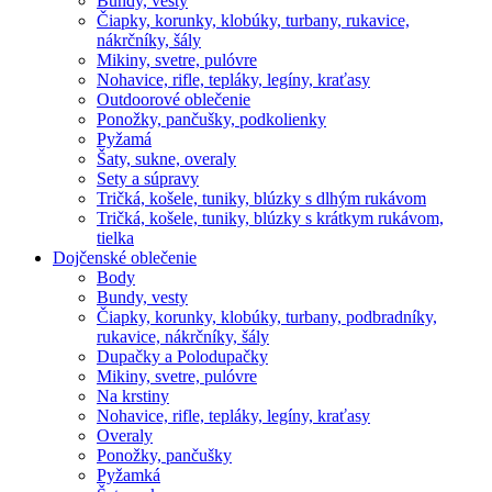
Bundy, vesty
Čiapky, korunky, klobúky, turbany, rukavice,
nákrčníky, šály
Mikiny, svetre, pulóvre
Nohavice, rifle, tepláky, legíny, kraťasy
Outdoorové oblečenie
Ponožky, pančušky, podkolienky
Pyžamá
Šaty, sukne, overaly
Sety a súpravy
Tričká, košele, tuniky, blúzky s dlhým rukávom
Tričká, košele, tuniky, blúzky s krátkym rukávom,
tielka
Dojčenské oblečenie
Body
Bundy, vesty
Čiapky, korunky, klobúky, turbany, podbradníky,
rukavice, nákrčníky, šály
Dupačky a Polodupačky
Mikiny, svetre, pulóvre
Na krstiny
Nohavice, rifle, tepláky, legíny, kraťasy
Overaly
Ponožky, pančušky
Pyžamká