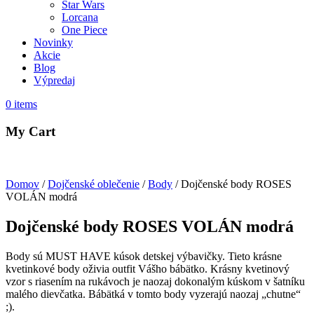
Star Wars
Lorcana
One Piece
Novinky
Akcie
Blog
Výpredaj
0
items
My Cart
Domov
/
Dojčenské oblečenie
/
Body
/ Dojčenské body ROSES
VOLÁN modrá
Dojčenské body ROSES VOLÁN modrá
Body sú MUST HAVE kúsok detskej výbavičky. Tieto krásne
kvetinkové body oživia outfit Vášho bábätko. Krásny kvetinový
vzor s riasením na rukávoch je naozaj dokonalým kúskom v šatníku
malého dievčatka. Bábätká v tomto body vyzerajú naozaj „chutne“
;).