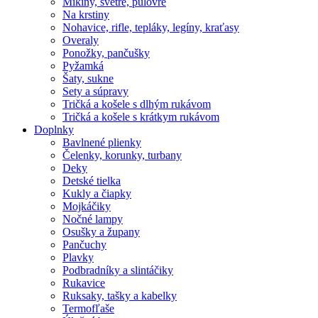
Mikiny, svetre, pulóvre
Na krstiny
Nohavice, rifle, tepláky, legíny, kraťasy
Overaly
Ponožky, pančušky
Pyžamká
Šaty, sukne
Sety a súpravy
Tričká a košele s dlhým rukávom
Tričká a košele s krátkym rukávom
Doplnky
Bavlnené plienky
Čelenky, korunky, turbany
Deky
Detské tielka
Kukly a čiapky
Mojkáčiky
Nočné lampy
Osušky a župany
Pančuchy
Plavky
Podbradníky a slintáčiky
Rukavice
Ruksaky, tašky a kabelky
Termofľaše