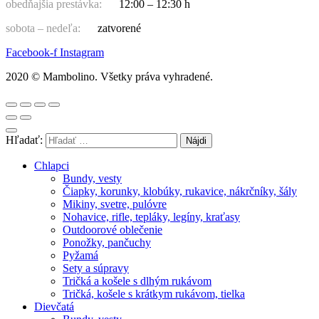
obedňajšia prestávka:
12:00 – 12:30 h
sobota – nedeľa:
zatvorené
Facebook-f
Instagram
2020 © Mambolino. Všetky práva vyhradené.
Hľadať:
Chlapci
Bundy, vesty
Čiapky, korunky, klobúky, rukavice, nákrčníky, šály
Mikiny, svetre, pulóvre
Nohavice, rifle, tepláky, legíny, kraťasy
Outdoorové oblečenie
Ponožky, pančuchy
Pyžamá
Sety a súpravy
Tričká a košele s dlhým rukávom
Tričká, košele s krátkym rukávom, tielka
Dievčatá