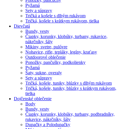
Ponožky, pančuchy
Pyžamá
Sety a súpravy
Tričká a košele s dlhým rukávom
Tričká, košele s krátkym rukávom, tielka
Dievčatá
Bundy, vesty
Čiapky, korunky, klobúky, turbany, rukavice,
nákrčníky, šály
Mikiny, svetre, pulóvre
Nohavice, rifle, tepláky, legíny, kraťasy
Outdoorové oblečenie
Ponožky, pančušky, podkolienky
Pyžamá
Šaty, sukne, overaly
Sety a súpravy
Tričká, košele, tuniky, blúzky s dlhým rukávom
Tričká, košele, tuniky, blúzky s krátkym rukávom,
tielka
Dojčenské oblečenie
Body
Bundy, vesty
Čiapky, korunky, klobúky, turbany, podbradníky,
rukavice, nákrčníky, šály
Dupačky a Polodupačky