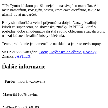
TIP: Týmto kúskom potešíte nejednu nastávajúcu mamičku. Ak
máte kamarátku, kolegyňu, sestru, ktorá čaká dievčatko, tak je to
úžasný tip aj na darček.
Body sú mäkučké a veľmi príjemné na dotyk. Naozaj kvalitný
kúsok za super cenu, od slovenskej značky JAPITEX, ktorá v
poslednej dobe zmodernizovala štýl svojho oblečenia a začala tvoriť
naozaj krásne a kvalitné kúsky oblečenia.
Tento produkt nie je momentálne na sklade a je preto nedostupný.
SKU:
21655
Kategórie:
Body
,
Dojčenské oblečenie
,
Novinky
Značka:
JAPITEX
Ďalšie informácie
Farba
modrá, vzorovaná
Materiál
100% bavlna
Veľkosť
56, 62, 68, 80