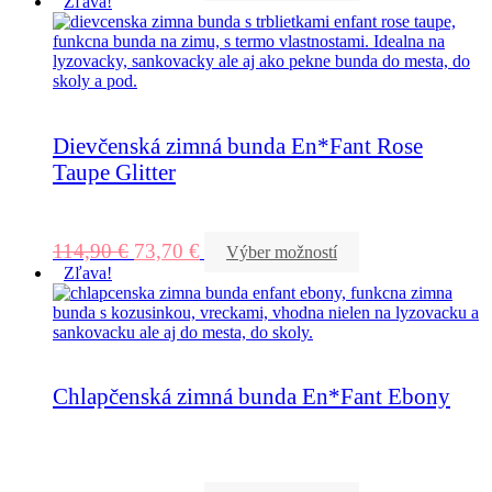
Zľava!
Dievčenská zimná bunda En*Fant Rose
Taupe Glitter
114,90
€
73,70
€
Výber možností
Zľava!
Chlapčenská zimná bunda En*Fant Ebony