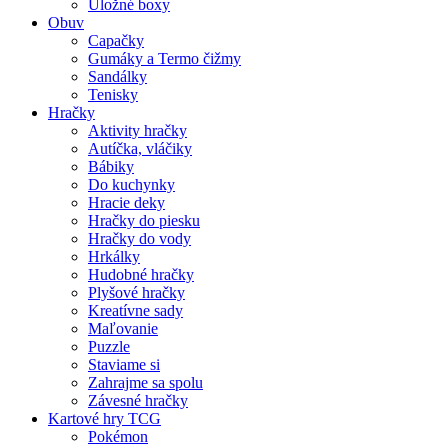
Úložné boxy
Obuv
Capačky
Gumáky a Termo čižmy
Sandálky
Tenisky
Hračky
Aktivity hračky
Autíčka, vláčiky
Bábiky
Do kuchynky
Hracie deky
Hračky do piesku
Hračky do vody
Hrkálky
Hudobné hračky
Plyšové hračky
Kreatívne sady
Maľovanie
Puzzle
Staviame si
Zahrajme sa spolu
Závesné hračky
Kartové hry TCG
Pokémon