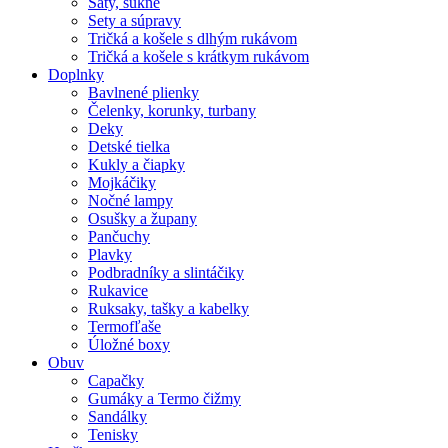
Šaty, sukne
Sety a súpravy
Tričká a košele s dlhým rukávom
Tričká a košele s krátkym rukávom
Doplnky
Bavlnené plienky
Čelenky, korunky, turbany
Deky
Detské tielka
Kukly a čiapky
Mojkáčiky
Nočné lampy
Osušky a župany
Pančuchy
Plavky
Podbradníky a slintáčiky
Rukavice
Ruksaky, tašky a kabelky
Termofľaše
Úložné boxy
Obuv
Capačky
Gumáky a Termo čižmy
Sandálky
Tenisky