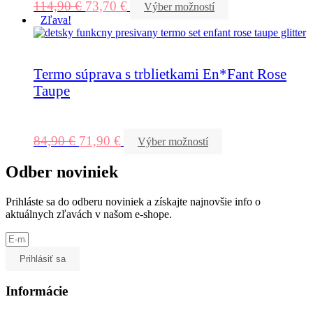
114,90
€
73,70
€
Výber možností
Zľava!
Termo súprava s trblietkami En*Fant Rose
Taupe
84,90
€
71,90
€
Výber možností
Odber noviniek
Prihláste sa do odberu noviniek a získajte najnovšie info o
aktuálnych zľavách v našom e-shope.
Prihlásiť sa
Informácie