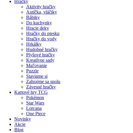
Hračky
Aktivity hračky
Autíčka, vláčiky
Bábiky
Do kuchynky
Hracie deky
Hračky do piesku
Hračky do vody
Hrkálky
Hudobné hračky
Plyšové hračky
Kreatívne sady
Maľovanie
Puzzle
Staviame si
Zahrajme sa spolu
Závesné hračky
Kartové hry TCG
Pokémon
Star Wars
Lorcana
One Piece
Novinky
Akcie
Blog