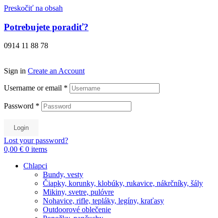
Preskočiť na obsah
Potrebujete poradiť?
0914 11 88 78
Sign in
Create an Account
Username or email
*
Password
*
Login
Lost your password?
0,00 €
0
items
Chlapci
Bundy, vesty
Čiapky, korunky, klobúky, rukavice, nákrčníky, šály
Mikiny, svetre, pulóvre
Nohavice, rifle, tepláky, legíny, kraťasy
Outdoorové oblečenie