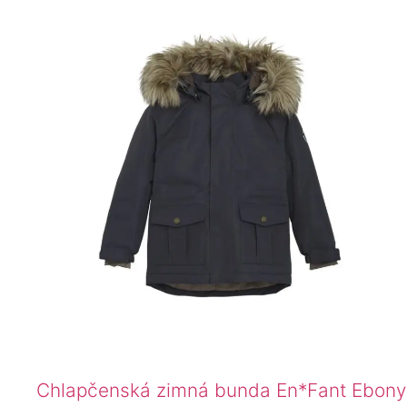
Chlapčenská zimná bunda En*Fant Ebony