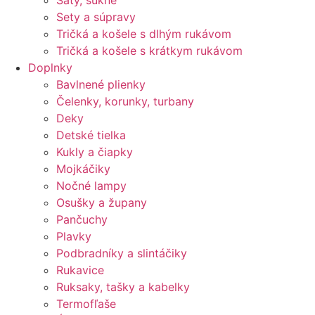
Šaty, sukne
Sety a súpravy
Tričká a košele s dlhým rukávom
Tričká a košele s krátkym rukávom
Doplnky
Bavlnené plienky
Čelenky, korunky, turbany
Deky
Detské tielka
Kukly a čiapky
Mojkáčiky
Nočné lampy
Osušky a župany
Pančuchy
Plavky
Podbradníky a slintáčiky
Rukavice
Ruksaky, tašky a kabelky
Termofľaše