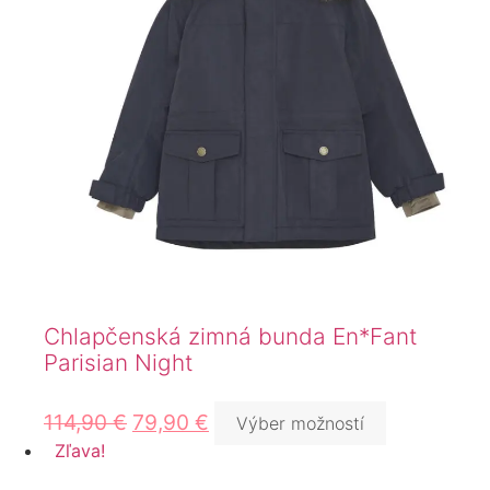
Chlapčenská zimná bunda En*Fant
Parisian Night
114,90
€
79,90
€
Výber možností
Zľava!