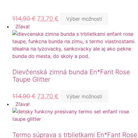
114,90
€
73,70
€
Výber možností
Zľava!
Dievčenská zimná bunda En*Fant Rose
Taupe Glitter
114,90
€
73,70
€
Výber možností
Zľava!
Termo súprava s trblietkami En*Fant Rose