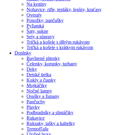
Na krstiny
Nohavice, rifle, tepláky, legíny, kraťasy
Overaly
Ponožky, pančušky
Pyžamká
Šaty, sukne
Sety a súpravy
Tričká a košele s dlhým rukávom
Tričká a košele s krátkym rukávom
Doplnky
Bavlnené plienky
Čelenky, korunky, turbany
Deky
Detské tielka
Kukly a čiapky
Mojkáčiky
Nočné lampy
Osušky a župany
Pančuchy
Plavky
Podbradníky a slintáčiky
Rukavice
Ruksaky, tašky a kabelky
Termofľaše
Úložné boxy