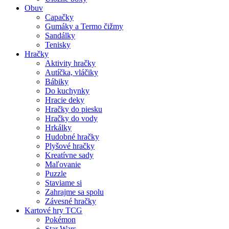
Obuv
Capačky
Gumáky a Termo čižmy
Sandálky
Tenisky
Hračky
Aktivity hračky
Autíčka, vláčiky
Bábiky
Do kuchynky
Hracie deky
Hračky do piesku
Hračky do vody
Hrkálky
Hudobné hračky
Plyšové hračky
Kreatívne sady
Maľovanie
Puzzle
Staviame si
Zahrajme sa spolu
Závesné hračky
Kartové hry TCG
Pokémon
Star Wars