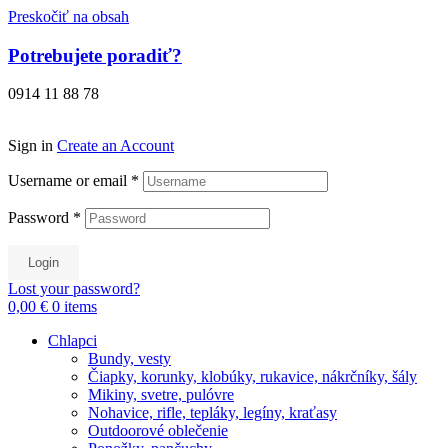
Preskočiť na obsah
Potrebujete poradiť?
0914 11 88 78
Sign in
Create an Account
Username or email
*
Password
*
Login
Lost your password?
0,00 €
0
items
Chlapci
Bundy, vesty
Čiapky, korunky, klobúky, rukavice, nákrčníky, šály
Mikiny, svetre, pulóvre
Nohavice, rifle, tepláky, legíny, kraťasy
Outdoorové oblečenie