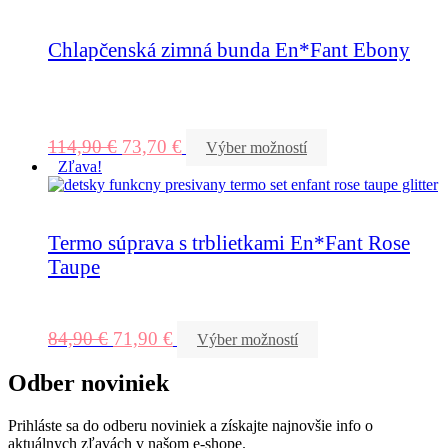
Chlapčenská zimná bunda En*Fant Ebony
114,90
€
73,70
€
Výber možností
Zľava!
Termo súprava s trblietkami En*Fant Rose
Taupe
84,90
€
71,90
€
Výber možností
Odber noviniek
Prihláste sa do odberu noviniek a získajte najnovšie info o
aktuálnych zľavách v našom e-shope.