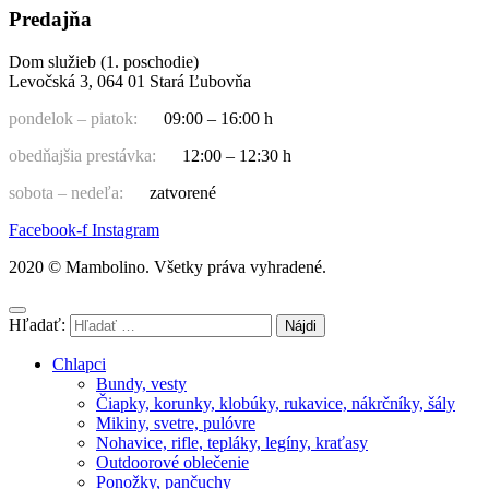
Predajňa
Dom služieb (1. poschodie)
Levočská 3, 064 01 Stará Ľubovňa
pondelok – piatok:
09:00 – 16:00 h
obedňajšia prestávka:
12:00 – 12:30 h
sobota – nedeľa:
zatvorené
Facebook-f
Instagram
2020 © Mambolino. Všetky práva vyhradené.
Hľadať:
Chlapci
Bundy, vesty
Čiapky, korunky, klobúky, rukavice, nákrčníky, šály
Mikiny, svetre, pulóvre
Nohavice, rifle, tepláky, legíny, kraťasy
Outdoorové oblečenie
Ponožky, pančuchy