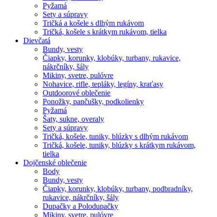
Pyžamá
Sety a súpravy
Tričká a košele s dlhým rukávom
Tričká, košele s krátkym rukávom, tielka
Dievčatá
Bundy, vesty
Čiapky, korunky, klobúky, turbany, rukavice,
nákrčníky, šály
Mikiny, svetre, pulóvre
Nohavice, rifle, tepláky, legíny, kraťasy
Outdoorové oblečenie
Ponožky, pančušky, podkolienky
Pyžamá
Šaty, sukne, overaly
Sety a súpravy
Tričká, košele, tuniky, blúzky s dlhým rukávom
Tričká, košele, tuniky, blúzky s krátkym rukávom,
tielka
Dojčenské oblečenie
Body
Bundy, vesty
Čiapky, korunky, klobúky, turbany, podbradníky,
rukavice, nákrčníky, šály
Dupačky a Polodupačky
Mikiny, svetre, pulóvre