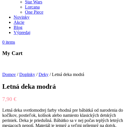
Star Wars
Lorcana
One Piece
Novinky
Akcie
Blog
Výpredaj
0
items
My Cart
Domov
/
Doplnky
/
Deky
/ Letná deka modrá
Letná deka modrá
7,90
€
Letná deka svetlomodrej farby vhodná pre bábätká od narodenia do
kočíkov, postieľok, kolísok alebo namiesto klasických detských
periniek. Deka je priedušná. Bábätko sa v nej počas teplých letných
mesiacoch nepotí. Materiál je jemný a veľmi príjemný na dotyk.