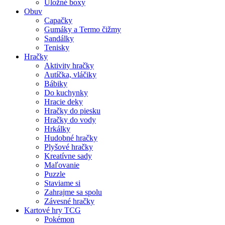
Úložné boxy
Obuv
Capačky
Gumáky a Termo čižmy
Sandálky
Tenisky
Hračky
Aktivity hračky
Autíčka, vláčiky
Bábiky
Do kuchynky
Hracie deky
Hračky do piesku
Hračky do vody
Hrkálky
Hudobné hračky
Plyšové hračky
Kreatívne sady
Maľovanie
Puzzle
Staviame si
Zahrajme sa spolu
Závesné hračky
Kartové hry TCG
Pokémon