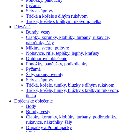
Ponožky, pančuchy
Pyžamá
Sety a súpravy
Tričká a košele s dlhým rukávom
Tričká, košele s krátkym rukávom, tielka
Dievčatá
Bundy, vesty
Čiapky, korunky, klobúky, turbany, rukavice,
nákrčníky, šály
Mikiny, svetre, pulóvre
Nohavice, rifle, tepláky, legíny, kraťasy
Outdoorové oblečenie
Ponožky, pančušky, podkolienky
Pyžamá
Šaty, sukne, overaly
Sety a súpravy
Tričká, košele, tuniky, blúzky s dlhým rukávom
Tričká, košele, tuniky, blúzky s krátkym rukávom,
tielka
Dojčenské oblečenie
Body
Bundy, vesty
Čiapky, korunky, klobúky, turbany, podbradníky,
rukavice, nákrčníky, šály
Dupačky a Polodupačky