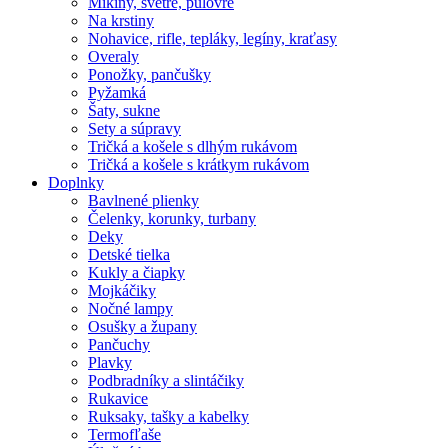
Mikiny, svetre, pulóvre
Na krstiny
Nohavice, rifle, tepláky, legíny, kraťasy
Overaly
Ponožky, pančušky
Pyžamká
Šaty, sukne
Sety a súpravy
Tričká a košele s dlhým rukávom
Tričká a košele s krátkym rukávom
Doplnky
Bavlnené plienky
Čelenky, korunky, turbany
Deky
Detské tielka
Kukly a čiapky
Mojkáčiky
Nočné lampy
Osušky a župany
Pančuchy
Plavky
Podbradníky a slintáčiky
Rukavice
Ruksaky, tašky a kabelky
Termofľaše