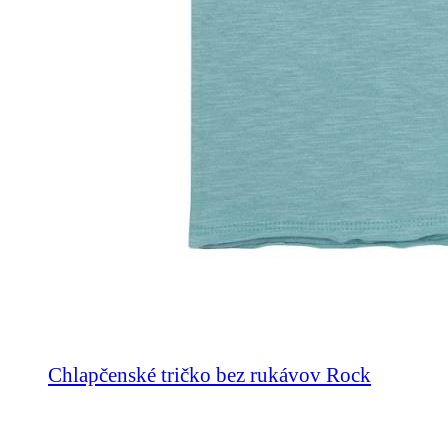
Chlapčenské tričko bez rukávov Rock