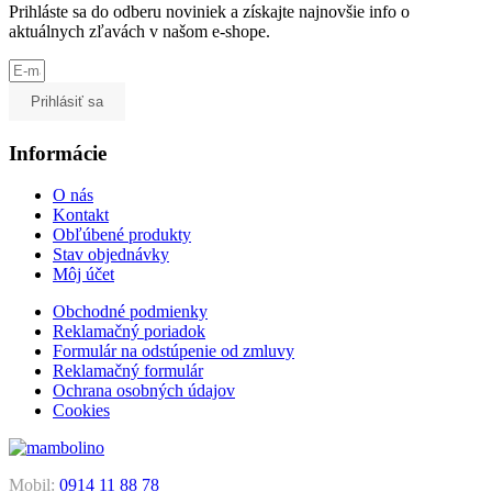
Prihláste sa do odberu noviniek a získajte najnovšie info o
aktuálnych zľavách v našom e-shope.
Prihlásiť sa
Informácie
O nás
Kontakt
Obľúbené produkty
Stav objednávky
Môj účet
Obchodné podmienky
Reklamačný poriadok
Formulár na odstúpenie od zmluvy
Reklamačný formulár
Ochrana osobných údajov
Cookies
Mobil:
0914 11 88 78