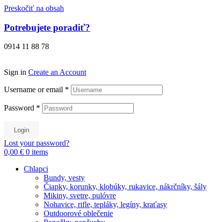
Preskočiť na obsah
Potrebujete poradiť?
0914 11 88 78
Sign in
Create an Account
Username or email
*
Password
*
Login
Lost your password?
0,00 €
0
items
Chlapci
Bundy, vesty
Čiapky, korunky, klobúky, rukavice, nákrčníky, šály
Mikiny, svetre, pulóvre
Nohavice, rifle, tepláky, legíny, kraťasy
Outdoorové oblečenie