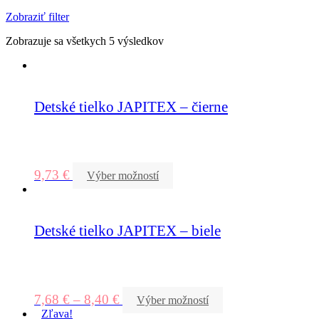
Zobraziť filter
Zobrazuje sa všetkych 5 výsledkov
Detské tielko JAPITEX – čierne
9,73
€
Výber možností
Detské tielko JAPITEX – biele
7,68
€
–
8,40
€
Výber možností
Zľava!