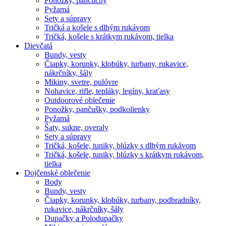
Ponožky, pančuchy
Pyžamá
Sety a súpravy
Tričká a košele s dlhým rukávom
Tričká, košele s krátkym rukávom, tielka
Dievčatá
Bundy, vesty
Čiapky, korunky, klobúky, turbany, rukavice,
nákrčníky, šály
Mikiny, svetre, pulóvre
Nohavice, rifle, tepláky, legíny, kraťasy
Outdoorové oblečenie
Ponožky, pančušky, podkolienky
Pyžamá
Šaty, sukne, overaly
Sety a súpravy
Tričká, košele, tuniky, blúzky s dlhým rukávom
Tričká, košele, tuniky, blúzky s krátkym rukávom,
tielka
Dojčenské oblečenie
Body
Bundy, vesty
Čiapky, korunky, klobúky, turbany, podbradníky,
rukavice, nákrčníky, šály
Dupačky a Polodupačky