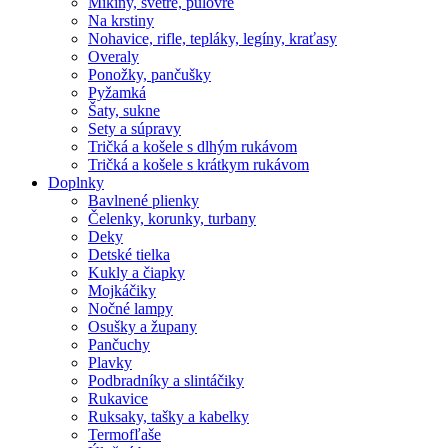
Mikiny, svetre, pulóvre
Na krstiny
Nohavice, rifle, tepláky, legíny, kraťasy
Overaly
Ponožky, pančušky
Pyžamká
Šaty, sukne
Sety a súpravy
Tričká a košele s dlhým rukávom
Tričká a košele s krátkym rukávom
Doplnky
Bavlnené plienky
Čelenky, korunky, turbany
Deky
Detské tielka
Kukly a čiapky
Mojkáčiky
Nočné lampy
Osušky a župany
Pančuchy
Plavky
Podbradníky a slintáčiky
Rukavice
Ruksaky, tašky a kabelky
Termofľaše