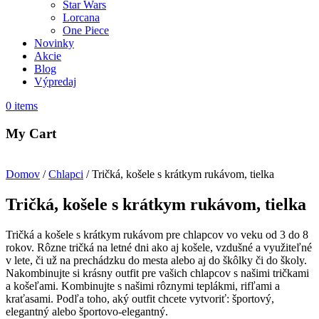
Star Wars
Lorcana
One Piece
Novinky
Akcie
Blog
Výpredaj
0
items
My Cart
Domov
/
Chlapci
/ Tričká, košele s krátkym rukávom, tielka
Tričká, košele s krátkym rukávom, tielka
Tričká a košele s krátkym rukávom pre chlapcov vo veku od 3 do 8
rokov. Rôzne tričká na letné dni ako aj košele, vzdušné a využiteľné
v lete, či už na prechádzku do mesta alebo aj do škôlky či do školy.
Nakombinujte si krásny outfit pre vašich chlapcov s našimi tričkami
a košeľami. Kombinujte s našimi rôznymi teplákmi, rifľami a
kraťasami. Podľa toho, aký outfit chcete vytvoriť: športový,
elegantný alebo športovo-elegantný.