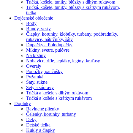
Tričká, košele, tuniky, blúzky s dlhým rukávom
Tričká, košele, tuniky, blúzky s krátkym rukávom,
tielka
Dojčenské oblečenie
Body
Bundy, vesty
Čiapky, korunky, klobúky, turbany, podbradníky,
rukavice, nákrčníky, šály
Dupačky a Polodupačky
Mikiny, svetre, pulóvre
Na krstiny
Nohavice, rifle, tepláky, legíny, kraťasy
Overaly
Ponožky, pančušky
Pyžamká
Šaty, sukne
Sety a súpravy
Tričká a košele s dlhým rukávom
Tričká a košele s krátkym rukávom
Doplnky
Bavlnené plienky
Čelenky, korunky, turbany
Deky
Detské tielka
Kukly a čiapky