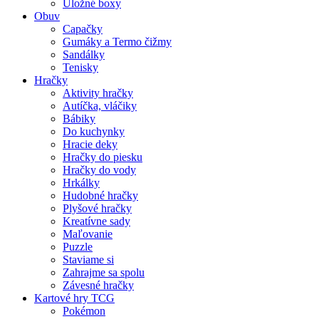
Úložné boxy
Obuv
Capačky
Gumáky a Termo čižmy
Sandálky
Tenisky
Hračky
Aktivity hračky
Autíčka, vláčiky
Bábiky
Do kuchynky
Hracie deky
Hračky do piesku
Hračky do vody
Hrkálky
Hudobné hračky
Plyšové hračky
Kreatívne sady
Maľovanie
Puzzle
Staviame si
Zahrajme sa spolu
Závesné hračky
Kartové hry TCG
Pokémon