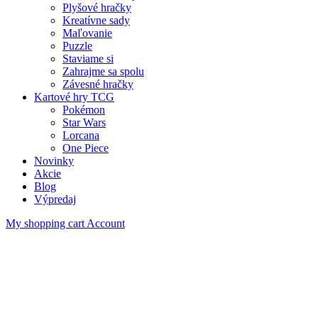
Plyšové hračky
Kreatívne sady
Maľovanie
Puzzle
Staviame si
Zahrajme sa spolu
Závesné hračky
Kartové hry TCG
Pokémon
Star Wars
Lorcana
One Piece
Novinky
Akcie
Blog
Výpredaj
My shopping cart
Account