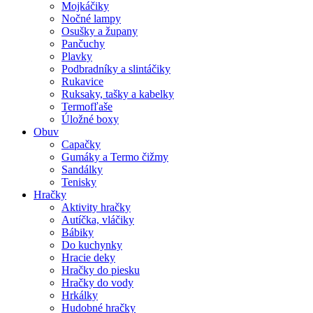
Mojkáčiky
Nočné lampy
Osušky a župany
Pančuchy
Plavky
Podbradníky a slintáčiky
Rukavice
Ruksaky, tašky a kabelky
Termofľaše
Úložné boxy
Obuv
Capačky
Gumáky a Termo čižmy
Sandálky
Tenisky
Hračky
Aktivity hračky
Autíčka, vláčiky
Bábiky
Do kuchynky
Hracie deky
Hračky do piesku
Hračky do vody
Hrkálky
Hudobné hračky