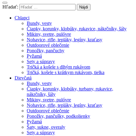
Hľadať:
Chlapci
Bundy, vesty
Čiapky, korunky, klobúky, rukavice, nákrčníky, šály
Mikiny, svetre, pulóvre
Nohavice, rifle, tepláky, legíny, kraťasy
Outdoorové oblečenie
Ponožky, pančuchy
Pyžamá
Sety a súpravy
Tričká a košele s dlhým rukávom
Tričká, košele s krátkym rukávom, tielka
Dievčatá
Bundy, vesty
Čiapky, korunky, klobúky, turbany, rukavice,
nákrčníky, šály
Mikiny, svetre, pulóvre
Nohavice, rifle, tepláky, legíny, kraťasy
Outdoorové oblečenie
Ponožky, pančušky, podkolienky
Pyžamá
Šaty, sukne, overaly
Sety a súpravy