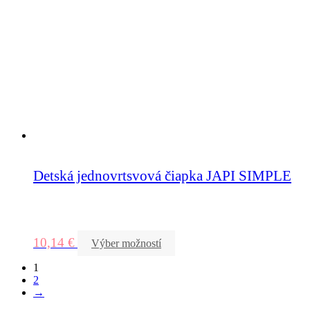
Detská jednovrtsvová čiapka JAPI SIMPLE
10,14
€
Výber možností
1
2
→