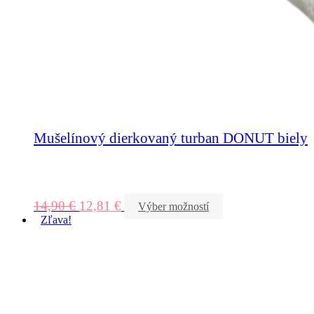
Mušelínový dierkovaný turban DONUT biely
14,90
€
12,81
€
Výber možností
Zľava!