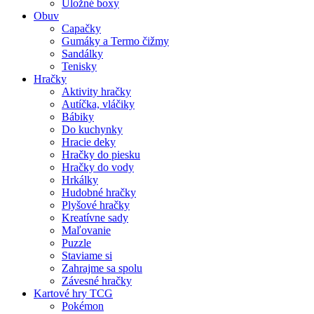
Úložné boxy
Obuv
Capačky
Gumáky a Termo čižmy
Sandálky
Tenisky
Hračky
Aktivity hračky
Autíčka, vláčiky
Bábiky
Do kuchynky
Hracie deky
Hračky do piesku
Hračky do vody
Hrkálky
Hudobné hračky
Plyšové hračky
Kreatívne sady
Maľovanie
Puzzle
Staviame si
Zahrajme sa spolu
Závesné hračky
Kartové hry TCG
Pokémon