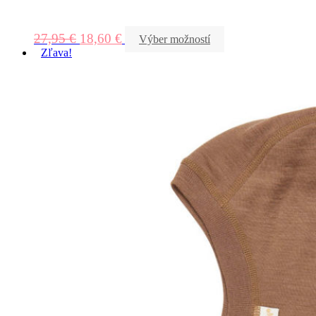
27,95
€
18,60
€
Výber možností
Zľava!