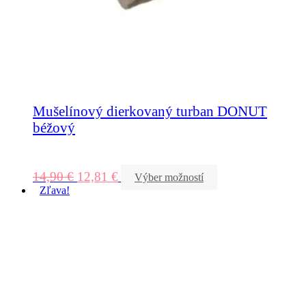
Mušelínový dierkovaný turban DONUT
béžový
14,90
€
12,81
€
Výber možností
Zľava!