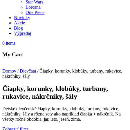
Star Wars
Lorcana
One Piece
Novinky
Akcie
Blog
Výpredaj
0
items
My Cart
Domov
/
Dievčatá
/ Čiapky, korunky, klobúky, turbany, rukavice,
nákrčníky, šály
Čiapky, korunky, klobúky, turbany,
rukavice, nákrčníky, šály
Detské dievčenské čiapky, korunky, klobuky, turbany, rukavice,
nákrčníky, šály a rôzne sety ako napríklad čiapka + nákrčník. Na
všetky ročné obdobia: jar, leto, jeseň, zima.
Zobraziť filter