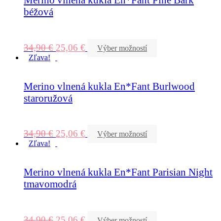
béžová
34,90
€
25,06
€
Výber možností
Zľava!
Merino vlnená kukla En*Fant Burlwood
staroružová
34,90
€
25,06
€
Výber možností
Zľava!
Merino vlnená kukla En*Fant Parisian Night
tmavomodrá
34,90
€
25,06
€
Výber možností