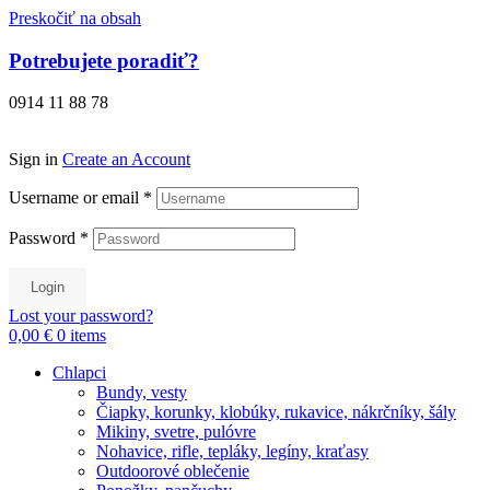
Preskočiť na obsah
Potrebujete poradiť?
0914 11 88 78
Sign in
Create an Account
Username or email
*
Password
*
Login
Lost your password?
0,00 €
0
items
Chlapci
Bundy, vesty
Čiapky, korunky, klobúky, rukavice, nákrčníky, šály
Mikiny, svetre, pulóvre
Nohavice, rifle, tepláky, legíny, kraťasy
Outdoorové oblečenie