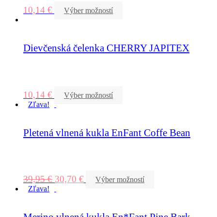
10,14
€
Výber možností
Dievčenská čelenka CHERRY JAPITEX
10,14
€
Výber možností
Zľava!
Pletená vlnená kukla EnFant Coffe Bean
39,95
€
30,70
€
Výber možností
Zľava!
Merino vlnená kukla En*Fant Pine Bark