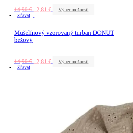
14,90
€
12,81
€
Výber možností
Zľava!
Mušelínový vzorovaný turban DONUT
béžový
14,90
€
12,81
€
Výber možností
Zľava!