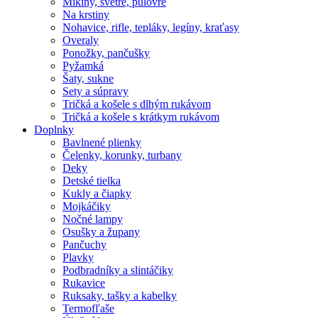
Mikiny, svetre, pulóvre
Na krstiny
Nohavice, rifle, tepláky, legíny, kraťasy
Overaly
Ponožky, pančušky
Pyžamká
Šaty, sukne
Sety a súpravy
Tričká a košele s dlhým rukávom
Tričká a košele s krátkym rukávom
Doplnky
Bavlnené plienky
Čelenky, korunky, turbany
Deky
Detské tielka
Kukly a čiapky
Mojkáčiky
Nočné lampy
Osušky a župany
Pančuchy
Plavky
Podbradníky a slintáčiky
Rukavice
Ruksaky, tašky a kabelky
Termofľaše