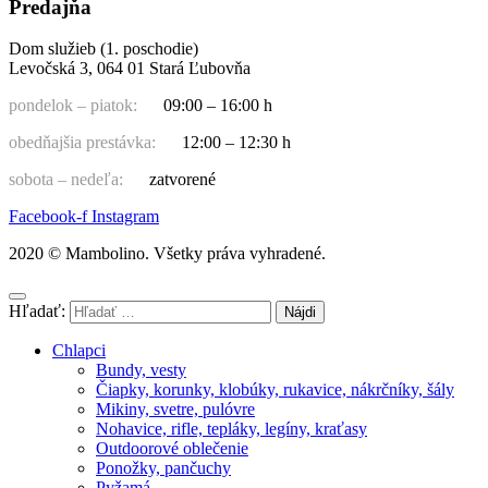
Predajňa
Dom služieb (1. poschodie)
Levočská 3, 064 01 Stará Ľubovňa
pondelok – piatok:
09:00 – 16:00 h
obedňajšia prestávka:
12:00 – 12:30 h
sobota – nedeľa:
zatvorené
Facebook-f
Instagram
2020 © Mambolino. Všetky práva vyhradené.
Hľadať:
Chlapci
Bundy, vesty
Čiapky, korunky, klobúky, rukavice, nákrčníky, šály
Mikiny, svetre, pulóvre
Nohavice, rifle, tepláky, legíny, kraťasy
Outdoorové oblečenie
Ponožky, pančuchy
Pyžamá