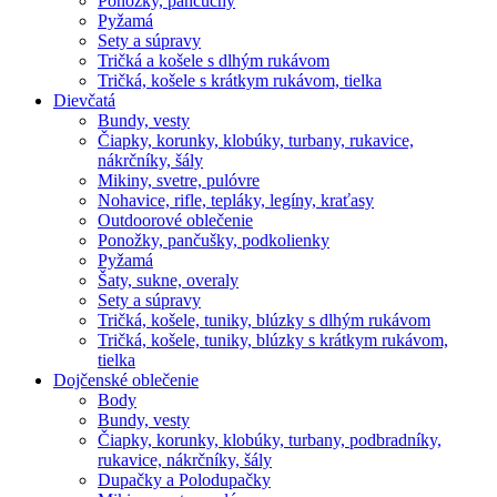
Ponožky, pančuchy
Pyžamá
Sety a súpravy
Tričká a košele s dlhým rukávom
Tričká, košele s krátkym rukávom, tielka
Dievčatá
Bundy, vesty
Čiapky, korunky, klobúky, turbany, rukavice,
nákrčníky, šály
Mikiny, svetre, pulóvre
Nohavice, rifle, tepláky, legíny, kraťasy
Outdoorové oblečenie
Ponožky, pančušky, podkolienky
Pyžamá
Šaty, sukne, overaly
Sety a súpravy
Tričká, košele, tuniky, blúzky s dlhým rukávom
Tričká, košele, tuniky, blúzky s krátkym rukávom,
tielka
Dojčenské oblečenie
Body
Bundy, vesty
Čiapky, korunky, klobúky, turbany, podbradníky,
rukavice, nákrčníky, šály
Dupačky a Polodupačky