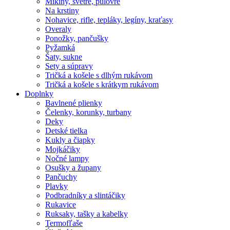
Mikiny, svetre, pulóvre
Na krstiny
Nohavice, rifle, tepláky, legíny, kraťasy
Overaly
Ponožky, pančušky
Pyžamká
Šaty, sukne
Sety a súpravy
Tričká a košele s dlhým rukávom
Tričká a košele s krátkym rukávom
Doplnky
Bavlnené plienky
Čelenky, korunky, turbany
Deky
Detské tielka
Kukly a čiapky
Mojkáčiky
Nočné lampy
Osušky a župany
Pančuchy
Plavky
Podbradníky a slintáčiky
Rukavice
Ruksaky, tašky a kabelky
Termofľaše