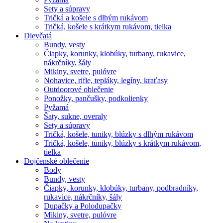
Sety a súpravy
Tričká a košele s dlhým rukávom
Tričká, košele s krátkym rukávom, tielka
Dievčatá
Bundy, vesty
Čiapky, korunky, klobúky, turbany, rukavice,
nákrčníky, šály
Mikiny, svetre, pulóvre
Nohavice, rifle, tepláky, legíny, kraťasy
Outdoorové oblečenie
Ponožky, pančušky, podkolienky
Pyžamá
Šaty, sukne, overaly
Sety a súpravy
Tričká, košele, tuniky, blúzky s dlhým rukávom
Tričká, košele, tuniky, blúzky s krátkym rukávom,
tielka
Dojčenské oblečenie
Body
Bundy, vesty
Čiapky, korunky, klobúky, turbany, podbradníky,
rukavice, nákrčníky, šály
Dupačky a Polodupačky
Mikiny, svetre, pulóvre