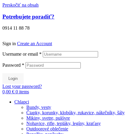
Preskočiť na obsah
Potrebujete poradiť?
0914 11 88 78
Sign in
Create an Account
Username or email
*
Password
*
Login
Lost your password?
0,00 €
0
items
Chlapci
Bundy, vesty
Čiapky, korunky, klobúky, rukavice, nákrčníky, šály
Mikiny, svetre, pulóvre
Nohavice, rifle, tepláky, legíny, kraťasy
Outdoorové oblečenie