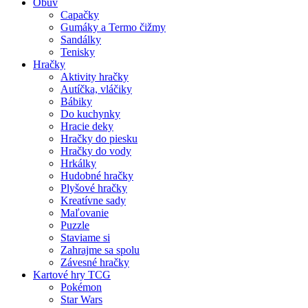
Obuv
Capačky
Gumáky a Termo čižmy
Sandálky
Tenisky
Hračky
Aktivity hračky
Autíčka, vláčiky
Bábiky
Do kuchynky
Hracie deky
Hračky do piesku
Hračky do vody
Hrkálky
Hudobné hračky
Plyšové hračky
Kreatívne sady
Maľovanie
Puzzle
Staviame si
Zahrajme sa spolu
Závesné hračky
Kartové hry TCG
Pokémon
Star Wars