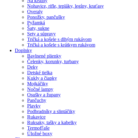
Na krstiny
Nohavice, rifle, tepláky, legíny, kraťasy
Overaly
Ponožky, pančušky
Pyžamká
Šaty, sukne
Sety a súpravy
Tričká a košele s dlhým rukávom
Tričká a košele s krátkym rukávom
Doplnky
Bavlnené plienky
Čelenky, korunky, turbany
Deky
Detské tielka
Kukly a čiapky
Mojkáčiky
Nočné lampy
Osušky a župany
Pančuchy
Plavky
Podbradníky a slintáčiky
Rukavice
Ruksaky, tašky a kabelky
Termofľaše
Úložné boxy