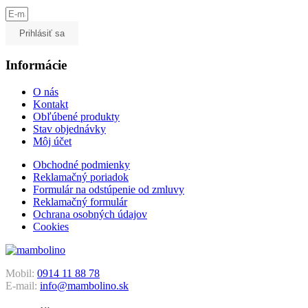
Prihlásiť sa
Informácie
O nás
Kontakt
Obľúbené produkty
Stav objednávky
Môj účet
Obchodné podmienky
Reklamačný poriadok
Formulár na odstúpenie od zmluvy
Reklamačný formulár
Ochrana osobných údajov
Cookies
Mobil:
0914 11 88 78
E-mail:
info@mambolino.sk