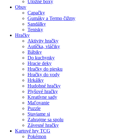
Úložné boxy
Obuv
Capačky
Gumáky a Termo čižmy
Sandálky
Tenisky
Hračky
Aktivity hračky
Autíčka, vláčiky
Bábiky
Do kuchynky
Hracie deky
Hračky do piesku
Hračky do vody
Hrkálky
Hudobné hračky
Plyšové hračky
Kreatívne sady
Maľovanie
Puzzle
Staviame si
Zahrajme sa spolu
Závesné hračky
Kartové hry TCG
Pokémon