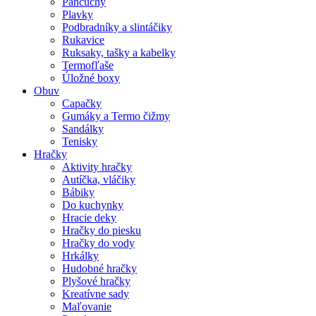
Pančuchy
Plavky
Podbradníky a slintáčiky
Rukavice
Ruksaky, tašky a kabelky
Termofľaše
Úložné boxy
Obuv
Capačky
Gumáky a Termo čižmy
Sandálky
Tenisky
Hračky
Aktivity hračky
Autíčka, vláčiky
Bábiky
Do kuchynky
Hracie deky
Hračky do piesku
Hračky do vody
Hrkálky
Hudobné hračky
Plyšové hračky
Kreatívne sady
Maľovanie