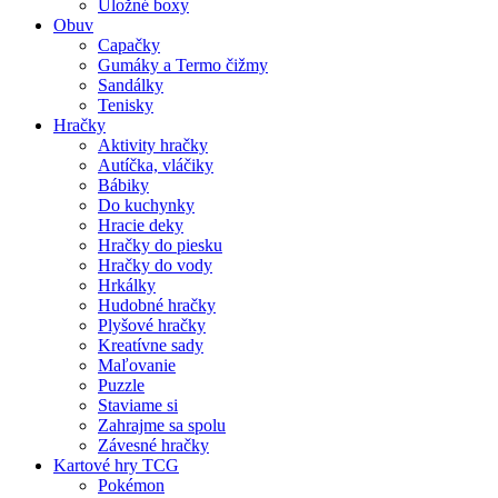
Úložné boxy
Obuv
Capačky
Gumáky a Termo čižmy
Sandálky
Tenisky
Hračky
Aktivity hračky
Autíčka, vláčiky
Bábiky
Do kuchynky
Hracie deky
Hračky do piesku
Hračky do vody
Hrkálky
Hudobné hračky
Plyšové hračky
Kreatívne sady
Maľovanie
Puzzle
Staviame si
Zahrajme sa spolu
Závesné hračky
Kartové hry TCG
Pokémon