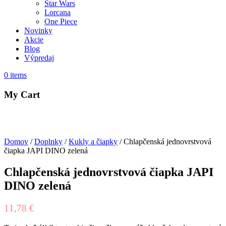
Star Wars
Lorcana
One Piece
Novinky
Akcie
Blog
Výpredaj
0
items
My Cart
Domov
/
Doplnky
/
Kukly a čiapky
/ Chlapčenská jednovrstvová
čiapka JAPI DINO zelená
Chlapčenská jednovrstvová čiapka JAPI
DINO zelená
11,78
€