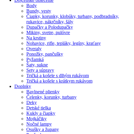
Dojčenské oblečenie
Body
Bundy, vesty
Čiapky, korunky, klobúky, turbany, podbradníky,
rukavice, nákrčníky, šály
Dupačky a Polodupačky
Mikiny, svetre, pulóvre
Na krstiny
Nohavice, rifle, tepláky, legíny, kraťasy
Overaly
Ponožky, pančušky
Pyžamká
Šaty, sukne
Sety a súpravy
Tričká a košele s dlhým rukávom
Tričká a košele s krátkym rukávom
Doplnky
Bavlnené plienky
Čelenky, korunky, turbany
Deky
Detské tielka
Kukly a čiapky
Mojkáčiky
Nočné lampy
Osušky a župany