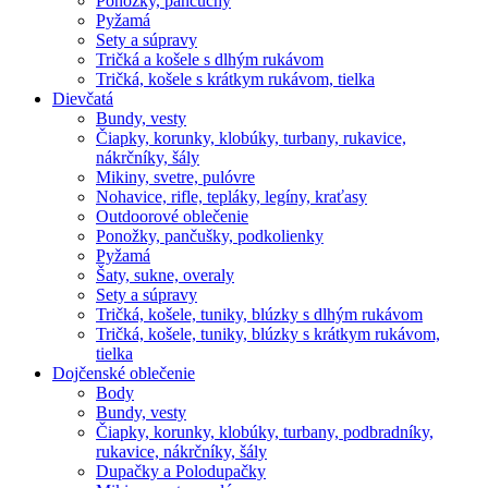
Ponožky, pančuchy
Pyžamá
Sety a súpravy
Tričká a košele s dlhým rukávom
Tričká, košele s krátkym rukávom, tielka
Dievčatá
Bundy, vesty
Čiapky, korunky, klobúky, turbany, rukavice,
nákrčníky, šály
Mikiny, svetre, pulóvre
Nohavice, rifle, tepláky, legíny, kraťasy
Outdoorové oblečenie
Ponožky, pančušky, podkolienky
Pyžamá
Šaty, sukne, overaly
Sety a súpravy
Tričká, košele, tuniky, blúzky s dlhým rukávom
Tričká, košele, tuniky, blúzky s krátkym rukávom,
tielka
Dojčenské oblečenie
Body
Bundy, vesty
Čiapky, korunky, klobúky, turbany, podbradníky,
rukavice, nákrčníky, šály
Dupačky a Polodupačky