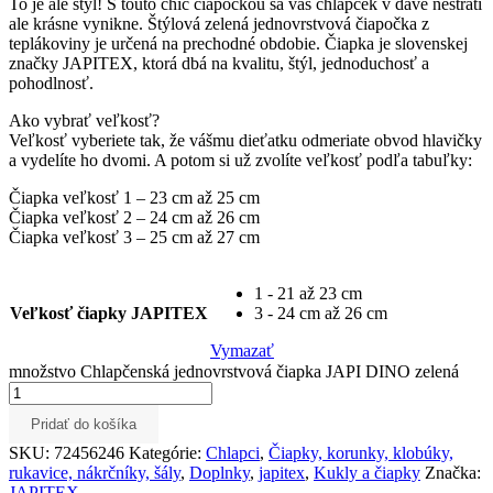
To je ale štýl! S touto chic čiapočkou sa váš chlapček v dave nestratí
ale krásne vynikne. Štýlová zelená jednovrstvová čiapočka z
teplákoviny je určená na prechodné obdobie. Čiapka je slovenskej
značky JAPITEX, ktorá dbá na kvalitu, štýl, jednoduchosť a
pohodlnosť.
Ako vybrať veľkosť?
Veľkosť vyberiete tak, že vášmu dieťatku odmeriate obvod hlavičky
a vydelíte ho dvomi. A potom si už zvolíte veľkosť podľa tabuľky:
Čiapka veľkosť 1 – 23 cm až 25 cm
Čiapka veľkosť 2 – 24 cm až 26 cm
Čiapka veľkosť 3 – 25 cm až 27 cm
1 - 21 až 23 cm
Veľkosť čiapky JAPITEX
3 - 24 cm až 26 cm
Vymazať
množstvo Chlapčenská jednovrstvová čiapka JAPI DINO zelená
Pridať do košíka
SKU:
72456246
Kategórie:
Chlapci
,
Čiapky, korunky, klobúky,
rukavice, nákrčníky, šály
,
Doplnky
,
japitex
,
Kukly a čiapky
Značka:
JAPITEX