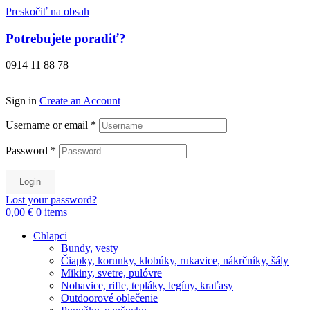
Preskočiť na obsah
Potrebujete poradiť?
0914 11 88 78
Sign in
Create an Account
Username or email
*
Password
*
Login
Lost your password?
0,00 €
0
items
Chlapci
Bundy, vesty
Čiapky, korunky, klobúky, rukavice, nákrčníky, šály
Mikiny, svetre, pulóvre
Nohavice, rifle, tepláky, legíny, kraťasy
Outdoorové oblečenie