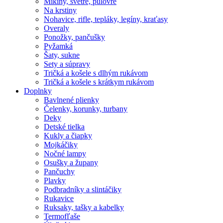
Mikiny, svetre, pulóvre
Na krstiny
Nohavice, rifle, tepláky, legíny, kraťasy
Overaly
Ponožky, pančušky
Pyžamká
Šaty, sukne
Sety a súpravy
Tričká a košele s dlhým rukávom
Tričká a košele s krátkym rukávom
Doplnky
Bavlnené plienky
Čelenky, korunky, turbany
Deky
Detské tielka
Kukly a čiapky
Mojkáčiky
Nočné lampy
Osušky a župany
Pančuchy
Plavky
Podbradníky a slintáčiky
Rukavice
Ruksaky, tašky a kabelky
Termofľaše