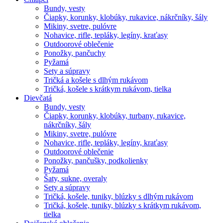
Bundy, vesty
Čiapky, korunky, klobúky, rukavice, nákrčníky, šály
Mikiny, svetre, pulóvre
Nohavice, rifle, tepláky, legíny, kraťasy
Outdoorové oblečenie
Ponožky, pančuchy
Pyžamá
Sety a súpravy
Tričká a košele s dlhým rukávom
Tričká, košele s krátkym rukávom, tielka
Dievčatá
Bundy, vesty
Čiapky, korunky, klobúky, turbany, rukavice,
nákrčníky, šály
Mikiny, svetre, pulóvre
Nohavice, rifle, tepláky, legíny, kraťasy
Outdoorové oblečenie
Ponožky, pančušky, podkolienky
Pyžamá
Šaty, sukne, overaly
Sety a súpravy
Tričká, košele, tuniky, blúzky s dlhým rukávom
Tričká, košele, tuniky, blúzky s krátkym rukávom,
tielka