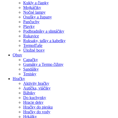
Kukly a čiapky
Mojkáčiky
Nočné lampy
Osušky a župany
Pančuchy
Plavky
Podbradníky a slintáčiky
Rukavice
Ruksaky, tašky a kabelky
Termofľaše
Úložné boxy
Obuv
Capačky
Gumáky a Termo čižmy
Sandálky
Tenisky
Hračky
Aktivity hračky
Autíčka, vláčiky
Bábiky
Do kuchynky
Hracie deky
Hračky do piesku
Hračky do vody
Hrkálky