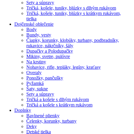
Sety a súpravy
Tričká, košele, tuniky, blúzky s dlhým rukávom
Tričká, košele, tuniky, blúzky s krátkym rukávom,
tielka
Dojčenské oblečenie
Body
Bundy, vesty
Čiapky, korunky, klobúky, turbany, podbradníky,
rukavice, nákrčníky, šály
Dupačky a Polodupačky
Mikiny, svetre, pulóvre
Na krstiny
Nohavice, rifle, tepláky, legíny, kraťasy
Overaly
Ponožky, pančušky
Pyžamká
Šaty, sukne
Sety a súpravy
Tričká a košele s dlhým rukávom
Tričká a košele s krátkym rukávom
Doplnky
Bavlnené plienky
Čelenky, korunky, turbany
Deky
Detské tielka