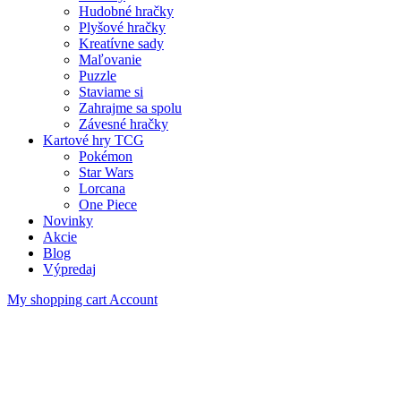
Hudobné hračky
Plyšové hračky
Kreatívne sady
Maľovanie
Puzzle
Staviame si
Zahrajme sa spolu
Závesné hračky
Kartové hry TCG
Pokémon
Star Wars
Lorcana
One Piece
Novinky
Akcie
Blog
Výpredaj
My shopping cart
Account