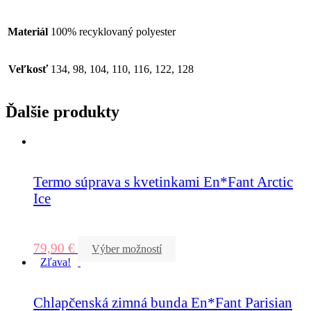
Materiál
100% recyklovaný polyester
Veľkosť
134, 98, 104, 110, 116, 122, 128
Ďalšie produkty
Termo súprava s kvetinkami En*Fant Arctic
Ice
79,90
€
Výber možností
Zľava!
Chlapčenská zimná bunda En*Fant Parisian