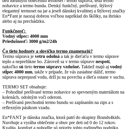
deti ideálnym oblečením termoset / termo súprava, teda termo
nohavice a termo bunda. Detský funkčný, prešívaný, štýlový
elegantný termoset na jar a jeseň dánskej kvalitnej a štýlovej značky
En*Fant je naozaj dobrou voľbou napríklad do škôlky, na ihrisko
alebo aj na prechádzku.
Funkčnosť:
Vodný stĺpec: 4000 mm
Priedušnosť: 3000 g/m2/24h
Čo tieto hodnoty a slovíčko termo znamenajú?
Termo súprava je
vetru odolná
a tak je dieťaťu v termo súprave
teplo a neprefúkne ho. Zároveň sa v termo súprave
nespotí
,
nakoľko
sú
tieto
termo súpravy vzdušné.
Taktiež majú aj
vodný
stĺpec 4000 mm
, takže v prípade, že vás zasiahne dážď, termo
súprava neprepustí vodu, drží ju na povrchu a dieťa ostane v suchu.
TERMO SET obsahuje:
– Pohodlné prešívané termo nohavice so spevneným materiálom na
kolenách, odolným voči oderom.
– Prešívanú prechodnú termo bundu so zapínaním na zips a s
reflexným pásikom vzadu.
En*FANT je dánska značka, ktorá patrí do skupiny Brands4kids.
Navrhuje a vyrába oblečenie a obuv pre deti od 0 do 12 rokov.
Kvalita, komfort a pohodlie sú priority tohto rodinného podniku.