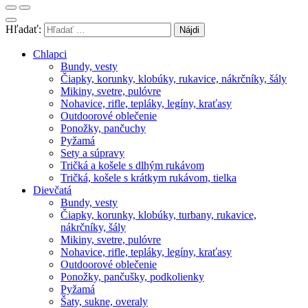
Hľadať:
Chlapci
Bundy, vesty
Čiapky, korunky, klobúky, rukavice, nákrčníky, šály
Mikiny, svetre, pulóvre
Nohavice, rifle, tepláky, legíny, kraťasy
Outdoorové oblečenie
Ponožky, pančuchy
Pyžamá
Sety a súpravy
Tričká a košele s dlhým rukávom
Tričká, košele s krátkym rukávom, tielka
Dievčatá
Bundy, vesty
Čiapky, korunky, klobúky, turbany, rukavice,
nákrčníky, šály
Mikiny, svetre, pulóvre
Nohavice, rifle, tepláky, legíny, kraťasy
Outdoorové oblečenie
Ponožky, pančušky, podkolienky
Pyžamá
Šaty, sukne, overaly