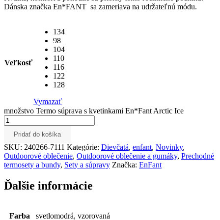
Dánska značka En*FANT sa zameriava na udržateľnú módu.
134
98
104
110
Veľkosť
116
122
128
Vymazať
množstvo Termo súprava s kvetinkami En*Fant Arctic Ice
Pridať do košíka
SKU:
240266-7111
Kategórie:
Dievčatá
,
enfant
,
Novinky
,
Outdoorové oblečenie
,
Outdoorové oblečenie a gumáky
,
Prechodné
termosety a bundy
,
Sety a súpravy
Značka:
EnFant
Ďalšie informácie
Farba
svetlomodrá, vzorovaná