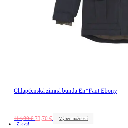
Chlapčenská zimná bunda En*Fant Ebony
114,90
€
73,70
€
Výber možností
Zľava!