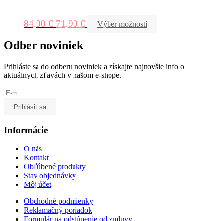
84,90
€
71,90
€
Výber možností
Odber noviniek
Prihláste sa do odberu noviniek a získajte najnovšie info o
aktuálnych zľavách v našom e-shope.
Prihlásiť sa
Informácie
O nás
Kontakt
Obľúbené produkty
Stav objednávky
Môj účet
Obchodné podmienky
Reklamačný poriadok
Formulár na odstúpenie od zmluvy