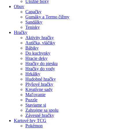
Úložné boxy
Obuv
Capačky
Gumáky a Termo čižmy
Sandálky
Tenisky
Hračky
Aktivity hračky
Autíčka, vláčiky
Bábiky
Do kuchynky
Hracie deky
Hračky do piesku
Hračky do vody
Hrkálky
Hudobné hračky
Plyšové hračky
Kreatívne sady
Maľovanie
Puzzle
Staviame si
Zahrajme sa spolu
Závesné hračky
Kartové hry TCG
Pokémon