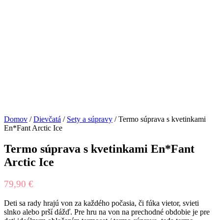
Domov
/
Dievčatá
/
Sety a súpravy
/ Termo súprava s kvetinkami
En*Fant Arctic Ice
Termo súprava s kvetinkami En*Fant
Arctic Ice
79,90
€
Deti sa rady hrajú von za každého počasia, či fúka vietor, svieti
slnko alebo prší dážď. Pre hru na von na prechodné obdobie je pre