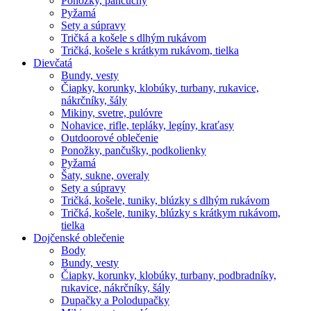
Ponožky, pančuchy
Pyžamá
Sety a súpravy
Tričká a košele s dlhým rukávom
Tričká, košele s krátkym rukávom, tielka
Dievčatá
Bundy, vesty
Čiapky, korunky, klobúky, turbany, rukavice,
nákrčníky, šály
Mikiny, svetre, pulóvre
Nohavice, rifle, tepláky, legíny, kraťasy
Outdoorové oblečenie
Ponožky, pančušky, podkolienky
Pyžamá
Šaty, sukne, overaly
Sety a súpravy
Tričká, košele, tuniky, blúzky s dlhým rukávom
Tričká, košele, tuniky, blúzky s krátkym rukávom,
tielka
Dojčenské oblečenie
Body
Bundy, vesty
Čiapky, korunky, klobúky, turbany, podbradníky,
rukavice, nákrčníky, šály
Dupačky a Polodupačky