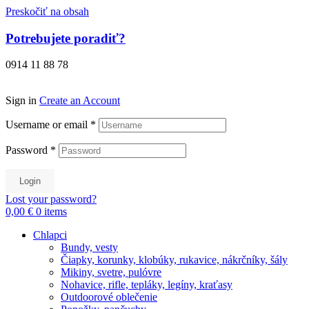
Preskočiť na obsah
Potrebujete poradiť?
0914 11 88 78
Sign in
Create an Account
Username or email
*
Password
*
Login
Lost your password?
0,00 €
0
items
Chlapci
Bundy, vesty
Čiapky, korunky, klobúky, rukavice, nákrčníky, šály
Mikiny, svetre, pulóvre
Nohavice, rifle, tepláky, legíny, kraťasy
Outdoorové oblečenie