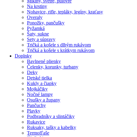
Mikiny, svetre, pulóvre
Na krstiny
Nohavice, rifle, tepláky, legíny, kraťasy
Overaly
Ponožky, pančušky
Pyžamká
Šaty, sukne
Sety a súpravy
Tričká a košele s dlhým rukávom
Tričká a košele s krátkym rukávom
Doplnky
Bavlnené plienky
Čelenky, korunky, turbany
Deky
Detské tielka
Kukly a čiapky
Mojkáčiky
Nočné lampy
Osušky a župany
Pančuchy
Plavky
Podbradníky a slintáčiky
Rukavice
Ruksaky, tašky a kabelky
Termofľaše