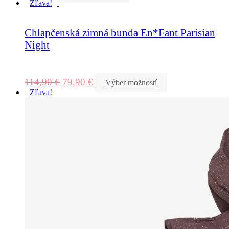
Zľava!
Chlapčenská zimná bunda En*Fant Parisian
Night
114,90
€
79,90
€
Výber možností
Zľava!