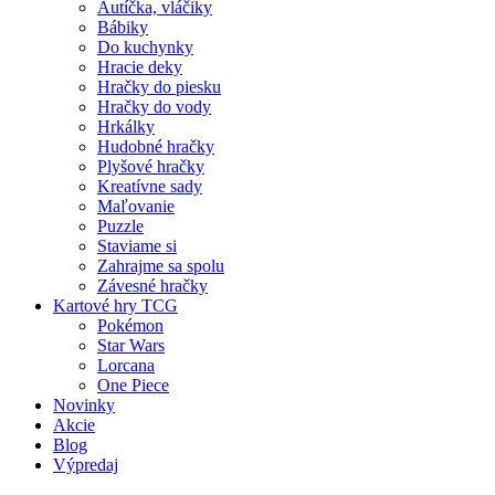
Autíčka, vláčiky
Bábiky
Do kuchynky
Hracie deky
Hračky do piesku
Hračky do vody
Hrkálky
Hudobné hračky
Plyšové hračky
Kreatívne sady
Maľovanie
Puzzle
Staviame si
Zahrajme sa spolu
Závesné hračky
Kartové hry TCG
Pokémon
Star Wars
Lorcana
One Piece
Novinky
Akcie
Blog
Výpredaj