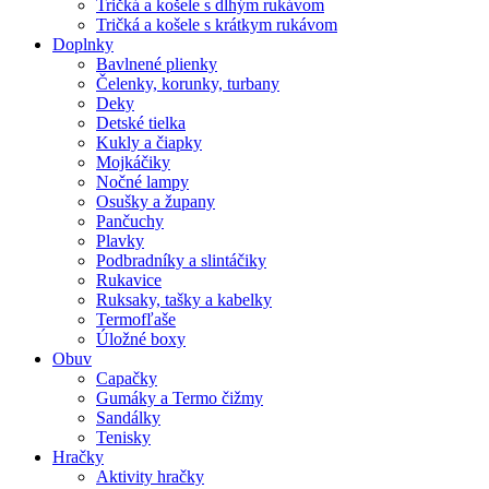
Tričká a košele s dlhým rukávom
Tričká a košele s krátkym rukávom
Doplnky
Bavlnené plienky
Čelenky, korunky, turbany
Deky
Detské tielka
Kukly a čiapky
Mojkáčiky
Nočné lampy
Osušky a župany
Pančuchy
Plavky
Podbradníky a slintáčiky
Rukavice
Ruksaky, tašky a kabelky
Termofľaše
Úložné boxy
Obuv
Capačky
Gumáky a Termo čižmy
Sandálky
Tenisky
Hračky
Aktivity hračky