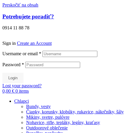
Preskočiť na obsah
Potrebujete poradiť?
0914 11 88 78
Sign in
Create an Account
Username or email
*
Password
*
Login
Lost your password?
0,00 €
0
items
Chlapci
Bundy, vesty
Čiapky, korunky, klobúky, rukavice, nákrčníky, šály
Mikiny, svetre, pulóvre
Nohavice, rifle, tepláky, legíny, kraťasy
Outdoorové oblečenie