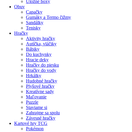
Úložné boxy
Obuv
Capačky
Gumáky a Termo čižmy
Sandálky
Tenisky
Hračky
Aktivity hračky
Autíčka, vláčiky
Bábiky
Do kuchynky
Hracie deky
Hračky do piesku
Hračky do vody
Hrkálky
Hudobné hračky
Plyšové hračky
Kreatívne sady
Maľovanie
Puzzle
Staviame si
Zahrajme sa spolu
Závesné hračky
Kartové hry TCG
Pokémon