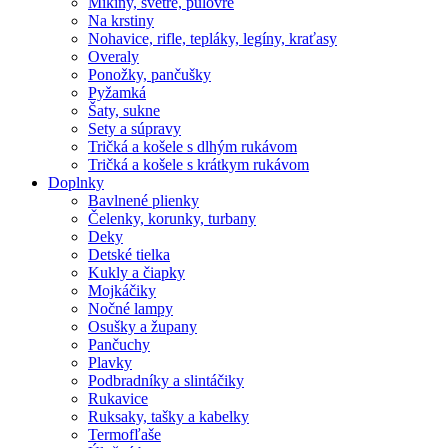
Mikiny, svetre, pulóvre
Na krstiny
Nohavice, rifle, tepláky, legíny, kraťasy
Overaly
Ponožky, pančušky
Pyžamká
Šaty, sukne
Sety a súpravy
Tričká a košele s dlhým rukávom
Tričká a košele s krátkym rukávom
Doplnky
Bavlnené plienky
Čelenky, korunky, turbany
Deky
Detské tielka
Kukly a čiapky
Mojkáčiky
Nočné lampy
Osušky a župany
Pančuchy
Plavky
Podbradníky a slintáčiky
Rukavice
Ruksaky, tašky a kabelky
Termofľaše