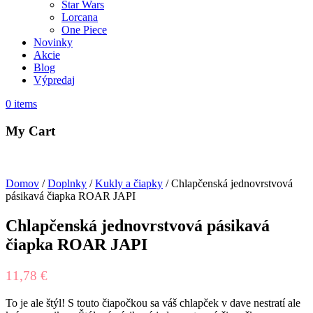
Star Wars
Lorcana
One Piece
Novinky
Akcie
Blog
Výpredaj
0
items
My Cart
Domov
/
Doplnky
/
Kukly a čiapky
/ Chlapčenská jednovrstvová
pásikavá čiapka ROAR JAPI
Chlapčenská jednovrstvová pásikavá
čiapka ROAR JAPI
11,78
€
To je ale štýl! S touto čiapočkou sa váš chlapček v dave nestratí ale