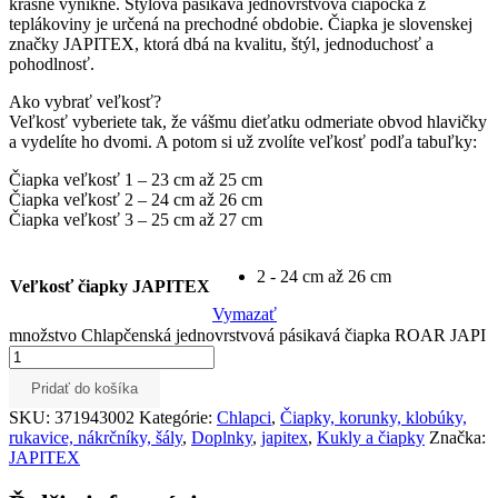
krásne vynikne. Štýlová pásikavá jednovrstvová čiapočka z
teplákoviny je určená na prechodné obdobie. Čiapka je slovenskej
značky JAPITEX, ktorá dbá na kvalitu, štýl, jednoduchosť a
pohodlnosť.
Ako vybrať veľkosť?
Veľkosť vyberiete tak, že vášmu dieťatku odmeriate obvod hlavičky
a vydelíte ho dvomi. A potom si už zvolíte veľkosť podľa tabuľky:
Čiapka veľkosť 1 – 23 cm až 25 cm
Čiapka veľkosť 2 – 24 cm až 26 cm
Čiapka veľkosť 3 – 25 cm až 27 cm
2 - 24 cm až 26 cm
Veľkosť čiapky JAPITEX
Vymazať
množstvo Chlapčenská jednovrstvová pásikavá čiapka ROAR JAPI
Pridať do košíka
SKU:
371943002
Kategórie:
Chlapci
,
Čiapky, korunky, klobúky,
rukavice, nákrčníky, šály
,
Doplnky
,
japitex
,
Kukly a čiapky
Značka:
JAPITEX