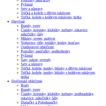
Ponožky, pančuchy
Pyžamá
Sety a súpravy
Tričká a košele s dlhým rukávom
Tričká, košele s krátkym rukávom, tielka
Dievčatá
Bundy, vesty
Čiapky, korunky, klobúky, turbany, rukavice,
nákrčníky, šály
Mikiny, svetre, pulóvre
Nohavice, rifle, tepláky, legíny, kraťasy
Outdoorové oblečenie
Ponožky, pančušky, podkolienky
Pyžamá
Šaty, sukne, overaly
Sety a súpravy
Tričká, košele, tuniky, blúzky s dlhým rukávom
Tričká, košele, tuniky, blúzky s krátkym rukávom,
tielka
Dojčenské oblečenie
Body
Bundy, vesty
Čiapky, korunky, klobúky, turbany, podbradníky,
rukavice, nákrčníky, šály
Dupačky a Polodupačky