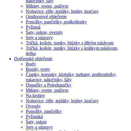
nákrčníky, šály
Mikiny, svetre, pulóvre
Nohavice, rifle, tepláky, legíny, kraťasy
Outdoorové oblečenie
Ponožky, pančušky, podkolienky
Pyžamá
Šaty, sukne, overaly
Sety a súpravy
Tričká, košele, tuniky, blúzky s dlhým rukávom
Tričká, košele, tuniky, blúzky s krátkym rukávom,
tielka
Dojčenské oblečenie
Body
Bundy, vesty
Čiapky, korunky, klobúky, turbany, podbradníky,
rukavice, nákrčníky, šály
Dupačky a Polodupačky
Mikiny, svetre, pulóvre
Na krstiny
Nohavice, rifle, tepláky, legíny, kraťasy
Overaly
Ponožky, pančušky
Pyžamká
Šaty, sukne
Sety a súpravy