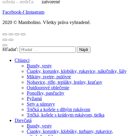
sobota – nedeľa:
zatvorené
Facebook-f
Instagram
2020 © Mambolino. Všetky práva vyhradené.
Hľadať:
Chlapci
Bundy, vesty
Čiapky, korunky, klobúky, rukavice, nákrčníky, šály
Mikiny, svetre, pulóvre
Nohavice, rifle, tepláky, legíny, kraťasy
Outdoorové oblečenie
Ponožky, pančuchy
Pyžamá
Sety a súpravy
Tričká a košele s dlhým rukávom
Tričká, košele s krátkym rukávom, tielka
Dievčatá
Bundy, vesty
Čiapky, korunky, klobúky, turbany, rukavice,