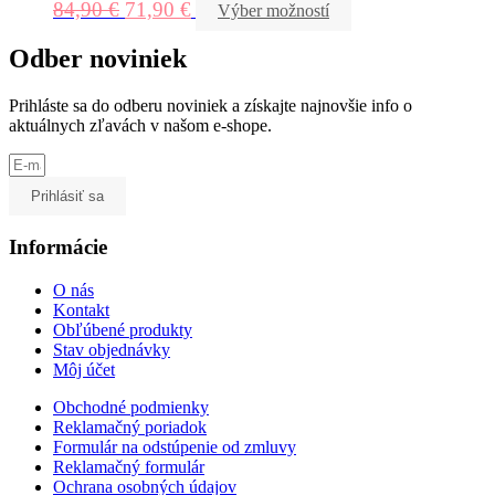
84,90
€
71,90
€
Výber možností
Odber noviniek
Prihláste sa do odberu noviniek a získajte najnovšie info o
aktuálnych zľavách v našom e-shope.
Prihlásiť sa
Informácie
O nás
Kontakt
Obľúbené produkty
Stav objednávky
Môj účet
Obchodné podmienky
Reklamačný poriadok
Formulár na odstúpenie od zmluvy
Reklamačný formulár
Ochrana osobných údajov