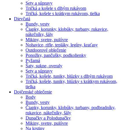
Sety a súpravy
Tričká a košele s dlhým rukávom
Tričká, košele s krátkym rukávom, tielka
Dievčatá
Bundy, vesty
Čiapky, korunky, klobúky, turbany, rukavice,
nákrčníky, šály
Mikiny, svetre, pulóvre
Nohavice, rifle, tepláky, legíny, kraťasy
Outdoorové oblečenie
Ponožky, pančušky, podkolienky
Pyžamá
Šaty, sukne, overaly
Sety a súpravy
Tričká, košele, tuniky, blúzky s dlhým rukávom
Tričká, košele, tuniky, blúzky s krátkym rukávom,
tielka
Dojčenské oblečenie
Body
Bundy, vesty
Čiapky, korunky, klobúky, turbany, podbradníky,
rukavice, nákrčníky, šály
Dupačky a Polodupačky
Mikiny, svetre, pulóvre
Na krstiny