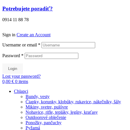
Preskočiť
Potrebujete poradiť?
na
obsah
0914 11 88 78
Sign in
Create an Account
Username or email
*
Password
*
Login
Lost your password?
0,00 €
0
items
Chlapci
Bundy, vesty
Čiapky, korunky, klobúky, rukavice, nákrčníky, šály
Mikiny, svetre, pulóvre
Nohavice, rifle, tepláky, legíny, kraťasy
Outdoorové oblečenie
Ponožky, pančuchy
Pyžamá