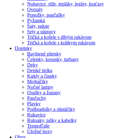
Nohavice, rifle, tepláky, legíny, kraťasy
Overaly
Ponožky, pančušky
Pyžamká
Šaty, sukne
Sety a súpravy
Tričká a košele s dlhým rukávom
Tričká a košele s krátkym rukávom
Doplnky
Bavlnené plienky
Čelenky, korunky, turbany
Deky
Detské tielka
Kukly a čiapky
Mojkáčiky
Nočné lampy
Osušky a župany
Pančuchy
Plavky
Podbradníky a slintáčiky
Rukavice
Ruksaky, tašky a kabelky
Termofľaše
Úložné boxy
Obuv