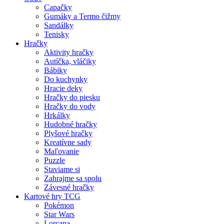
Capačky
Gumáky a Termo čižmy
Sandálky
Tenisky
Hračky
Aktivity hračky
Autíčka, vláčiky
Bábiky
Do kuchynky
Hracie deky
Hračky do piesku
Hračky do vody
Hrkálky
Hudobné hračky
Plyšové hračky
Kreatívne sady
Maľovanie
Puzzle
Staviame si
Zahrajme sa spolu
Závesné hračky
Kartové hry TCG
Pokémon
Star Wars
Lorcana