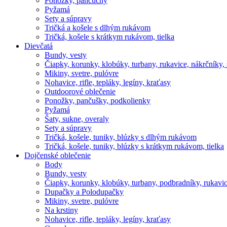
Ponožky, pančuchy
Pyžamá
Sety a súpravy
Tričká a košele s dlhým rukávom
Tričká, košele s krátkym rukávom, tielka
Dievčatá
Bundy, vesty
Čiapky, korunky, klobúky, turbany, rukavice, nákrčníky, 
Mikiny, svetre, pulóvre
Nohavice, rifle, tepláky, legíny, kraťasy
Outdoorové oblečenie
Ponožky, pančušky, podkolienky
Pyžamá
Šaty, sukne, overaly
Sety a súpravy
Tričká, košele, tuniky, blúzky s dlhým rukávom
Tričká, košele, tuniky, blúzky s krátkym rukávom, tielka
Dojčenské oblečenie
Body
Bundy, vesty
Čiapky, korunky, klobúky, turbany, podbradníky, rukavic
Dupačky a Polodupačky
Mikiny, svetre, pulóvre
Na krstiny
Nohavice, rifle, tepláky, legíny, kraťasy