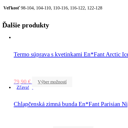
Veľkosť
98-104, 104-110, 110-116, 116-122, 122-128
Ďalšie produkty
Termo súprava s kvetinkami En*Fant Arctic Ic
79,90
€
Výber možností
Zľava!
Chlapčenská zimná bunda En*Fant Parisian Ni