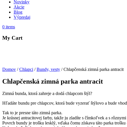
Novinky
Akcie
Blog
Výpredaj
0
items
My Cart
Domov
/
Chlapci
/
Bundy, vesty
/ Chlapčenská zimná parka antracit
Chlapčenská zimná parka antracit
Zimná bunda, ktorá zahreje a dodá chlapcom štýl?
Hľadáte bundu pre chlapcov, ktorá bude vyzerať štýlovo a bude vhodn
Tak to je presne táto zimná parka.
Je krásnej antracitovej farby, takže ju zladíte s čímkoľvek a s rôznymi
Povrch bundy je trošku lesklý, vďaka čomu získava táto parka trošku