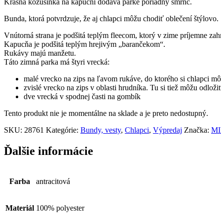
Krásna kožušinka na kapucni dodáva parke poriadny šmrnc.
Bunda, ktorá potvrdzuje, že aj chlapci môžu chodiť oblečení štýlovo.
Vnútorná strana je podšitá teplým fleecom, ktorý v zime príjemne zah
Kapucňa je podšitá teplým hrejivým „barančekom“.
Rukávy majú manžetu.
Táto zimná parka má štyri vrecká:
malé vrecko na zips na ľavom rukáve, do ktorého si chlapci m
zvislé vrecko na zips v oblasti hrudníka. Tu si tiež môžu odlož
dve vrecká v spodnej časti na gombík
Tento produkt nie je momentálne na sklade a je preto nedostupný.
SKU:
28761
Kategórie:
Bundy, vesty
,
Chlapci
,
Výpredaj
Značka:
MI
Ďalšie informácie
Farba
antracitová
Materiál
100% polyester