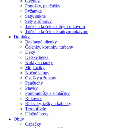
Overaly
Ponožky, pančušky
Pyžamká
Šaty, sukne
Sety a súpravy
Tričká a košele s dlhým rukávom
Tričká a košele s krátkym rukávom
Doplnky
Bavlnené plienky
Čelenky, korunky, turbany
Deky
Detské tielka
Kukly a čiapky
Mojkáčiky
Nočné lampy
Osušky a župany
Pančuchy
Plavky
Podbradníky a slintáčiky
Rukavice
Ruksaky, tašky a kabelky
Termofľaše
Úložné boxy
Obuv
Capačky