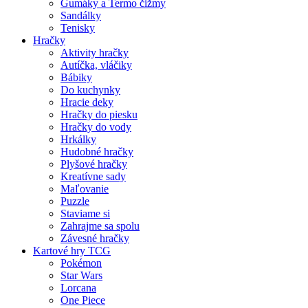
Gumáky a Termo čižmy
Sandálky
Tenisky
Hračky
Aktivity hračky
Autíčka, vláčiky
Bábiky
Do kuchynky
Hracie deky
Hračky do piesku
Hračky do vody
Hrkálky
Hudobné hračky
Plyšové hračky
Kreatívne sady
Maľovanie
Puzzle
Staviame si
Zahrajme sa spolu
Závesné hračky
Kartové hry TCG
Pokémon
Star Wars
Lorcana
One Piece