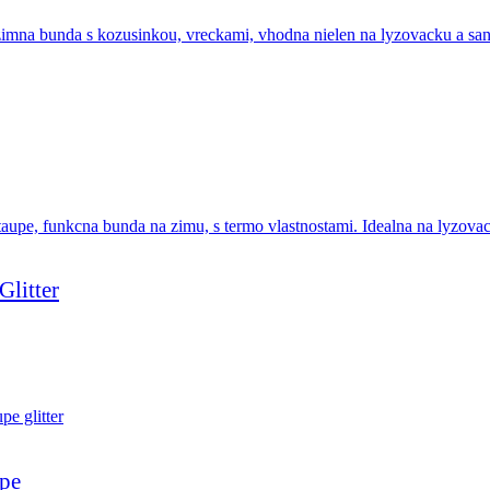
litter
upe