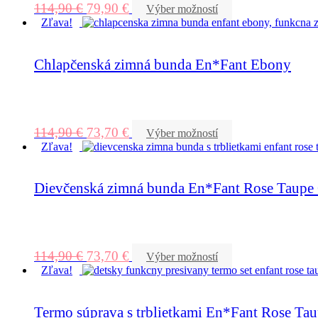
114,90
€
79,90
€
Výber možností
Zľava!
Chlapčenská zimná bunda En*Fant Ebony
114,90
€
73,70
€
Výber možností
Zľava!
Dievčenská zimná bunda En*Fant Rose Taupe G
114,90
€
73,70
€
Výber možností
Zľava!
Termo súprava s trblietkami En*Fant Rose Ta