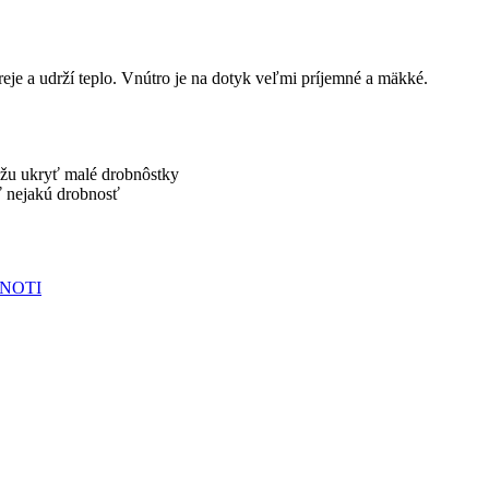
reje a udrží teplo. Vnútro je na dotyk veľmi príjemné a mäkké.
ôžu ukryť malé drobnôstky
iť nejakú drobnosť
NOTI