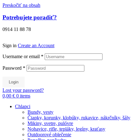
Preskočiť na obsah
Potrebujete poradiť?
0914 11 88 78
Sign in
Create an Account
Username or email
*
Password
*
Login
Lost your password?
0,00 €
0
items
Chlapci
Bundy, vesty
Čiapky, korunky, klobúky, rukavice, nákrčníky, šály
Mikiny, svetre, pulóvre
Nohavice, rifle, tepláky, legíny, kraťasy
Outdoorové oblečenie