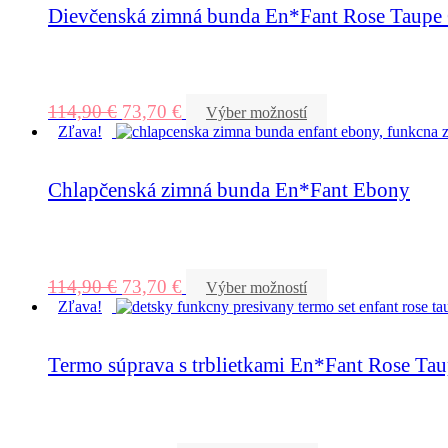
Dievčenská zimná bunda En*Fant Rose Taupe G
114,90
€
73,70
€
Výber možností
Zľava!
Chlapčenská zimná bunda En*Fant Ebony
114,90
€
73,70
€
Výber možností
Zľava!
Termo súprava s trblietkami En*Fant Rose Ta