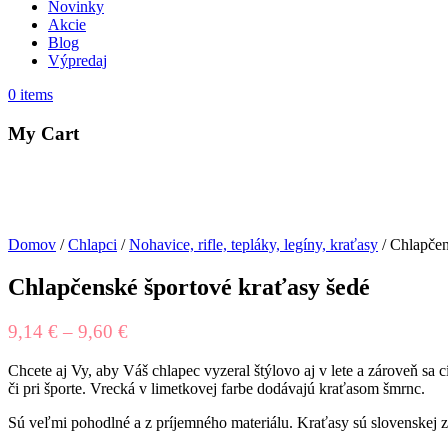
Novinky
Akcie
Blog
Výpredaj
0
items
My Cart
Domov
/
Chlapci
/
Nohavice, rifle, tepláky, legíny, kraťasy
/ Chlapčen
Chlapčenské športové kraťasy šedé
9,14
€
–
9,60
€
Chcete aj Vy, aby Váš chlapec vyzeral štýlovo aj v lete a zároveň sa 
či pri športe. Vrecká v limetkovej farbe dodávajú kraťasom šmrnc.
Sú veľmi pohodlné a z príjemného materiálu. Kraťasy sú slovenskej z