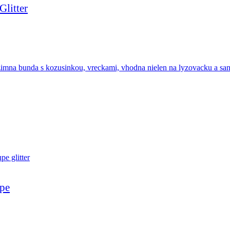
litter
upe