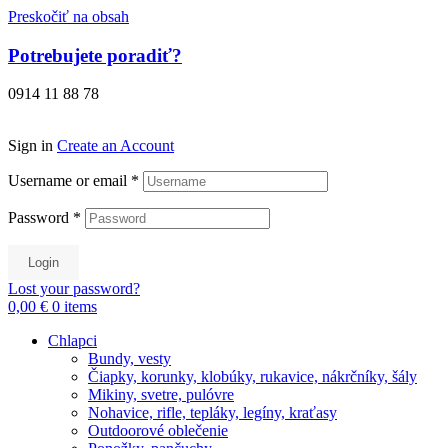
Preskočiť na obsah
Potrebujete poradiť?
0914 11 88 78
Sign in
Create an Account
Username or email
*
Password
*
Login
Lost your password?
0,00 €
0
items
Chlapci
Bundy, vesty
Čiapky, korunky, klobúky, rukavice, nákrčníky, šály
Mikiny, svetre, pulóvre
Nohavice, rifle, tepláky, legíny, kraťasy
Outdoorové oblečenie