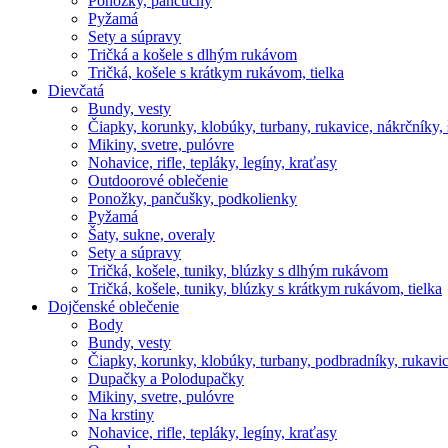
Ponožky, pančuchy
Pyžamá
Sety a súpravy
Tričká a košele s dlhým rukávom
Tričká, košele s krátkym rukávom, tielka
Dievčatá
Bundy, vesty
Čiapky, korunky, klobúky, turbany, rukavice, nákrčníky, 
Mikiny, svetre, pulóvre
Nohavice, rifle, tepláky, legíny, kraťasy
Outdoorové oblečenie
Ponožky, pančušky, podkolienky
Pyžamá
Šaty, sukne, overaly
Sety a súpravy
Tričká, košele, tuniky, blúzky s dlhým rukávom
Tričká, košele, tuniky, blúzky s krátkym rukávom, tielka
Dojčenské oblečenie
Body
Bundy, vesty
Čiapky, korunky, klobúky, turbany, podbradníky, rukavic
Dupačky a Polodupačky
Mikiny, svetre, pulóvre
Na krstiny
Nohavice, rifle, tepláky, legíny, kraťasy