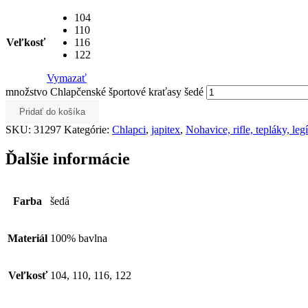
104
110
Veľkosť
116
122
Vymazať
množstvo Chlapčenské športové kraťasy šedé
Pridať do košíka
SKU:
31297
Kategórie:
Chlapci
,
japitex
,
Nohavice, rifle, tepláky, leg
Ďalšie informácie
Farba
šedá
Materiál
100% bavlna
Veľkosť
104, 110, 116, 122