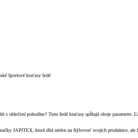
ské športové kraťasy šedé
cítil v oblečení pohodlne? Tieto šedé kraťasy spĺňajú oboje parametre. Ľ
načky JAPITEX, ktorá dbá nielen na štýlovosť svojich produktov, ale h