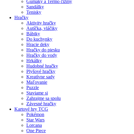
Gumáky a Termo čižmy
Sandálky
Tenisky
Hračky
Aktivity hračky
Autíčka, vláčiky
Bábiky
Do kuchynky
Hracie deky
Hračky do piesku
Hračky do vody
Hrkálky
Hudobné hračky
Plyšové hračky
Kreatívne sady
Maľovanie
Puzzle
Staviame si
Zahrajme sa spolu
Závesné hračky
Kartové hry TCG
Pokémon
Star Wars
Lorcana
One Piece