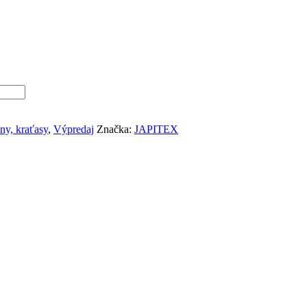
íny, kraťasy
,
Výpredaj
Značka:
JAPITEX