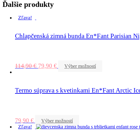
Ďalšie produkty
Zľava!
Chlapčenská zimná bunda En*Fant Parisian Ni
114,90
€
79,90
€
Výber možností
Termo súprava s kvetinkami En*Fant Arctic Ic
79,90
€
Výber možností
Zľava!