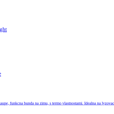
ght
e