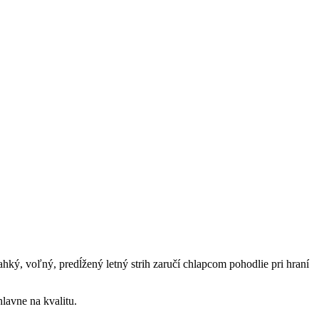
ahký, voľný, predĺžený letný strih zaručí chlapcom pohodlie pri hraní
lavne na kvalitu.