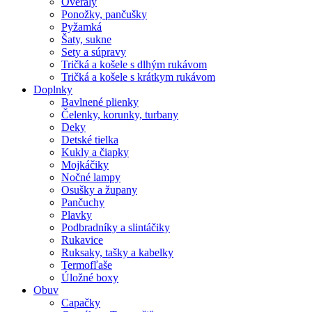
Overaly
Ponožky, pančušky
Pyžamká
Šaty, sukne
Sety a súpravy
Tričká a košele s dlhým rukávom
Tričká a košele s krátkym rukávom
Doplnky
Bavlnené plienky
Čelenky, korunky, turbany
Deky
Detské tielka
Kukly a čiapky
Mojkáčiky
Nočné lampy
Osušky a župany
Pančuchy
Plavky
Podbradníky a slintáčiky
Rukavice
Ruksaky, tašky a kabelky
Termofľaše
Úložné boxy
Obuv
Capačky