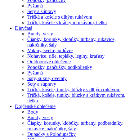
Ponožky, pančuchy
Pyžamá
Sety a súpravy
Tričká a košele s dlhým rukávom
Tričká, košele s krátkym rukávom, tielka
Dievčatá
Bundy, vesty
Čiapky, korunky, klobúky, turbany, rukavice,
nákrčníky, šály
Mikiny, svetre, pulóvre
Nohavice, rifle, tepláky, legíny, kraťasy
Outdoorové oblečenie
Ponožky, pančušky, podkolienky
Pyžamá
Šaty, sukne, overaly
Sety a súpravy
Tričká, košele, tuniky, blúzky s dlhým rukávom
Tričká, košele, tuniky, blúzky s krátkym rukávom,
tielka
Dojčenské oblečenie
Body
Bundy, vesty
Čiapky, korunky, klobúky, turbany, podbradníky,
rukavice, nákrčníky, šály
Dupačky a Polodupačky