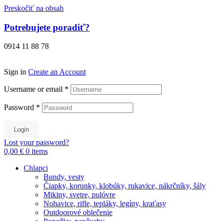
Preskočiť na obsah
Potrebujete poradiť?
0914 11 88 78
Sign in
Create an Account
Username or email
*
Password
*
Login
Lost your password?
0,00 €
0
items
Chlapci
Bundy, vesty
Čiapky, korunky, klobúky, rukavice, nákrčníky, šály
Mikiny, svetre, pulóvre
Nohavice, rifle, tepláky, legíny, kraťasy
Outdoorové oblečenie