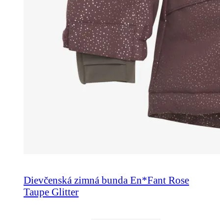
Dievčenská zimná bunda En*Fant Rose
Taupe Glitter