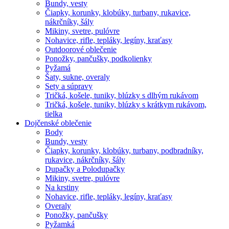
Bundy, vesty
Čiapky, korunky, klobúky, turbany, rukavice,
nákrčníky, šály
Mikiny, svetre, pulóvre
Nohavice, rifle, tepláky, legíny, kraťasy
Outdoorové oblečenie
Ponožky, pančušky, podkolienky
Pyžamá
Šaty, sukne, overaly
Sety a súpravy
Tričká, košele, tuniky, blúzky s dlhým rukávom
Tričká, košele, tuniky, blúzky s krátkym rukávom,
tielka
Dojčenské oblečenie
Body
Bundy, vesty
Čiapky, korunky, klobúky, turbany, podbradníky,
rukavice, nákrčníky, šály
Dupačky a Polodupačky
Mikiny, svetre, pulóvre
Na krstiny
Nohavice, rifle, tepláky, legíny, kraťasy
Overaly
Ponožky, pančušky
Pyžamká