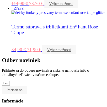
114,90
€
73,70
€
Výber možností
Zľava!
Termo súprava s trblietkami En*Fant Rose
Taupe
84,90
€
71,90
€
Výber možností
Odber noviniek
Prihláste sa do odberu noviniek a získajte najnovšie info o
aktuálnych zľavách v našom e-shope.
Prihlásiť sa
Informácie