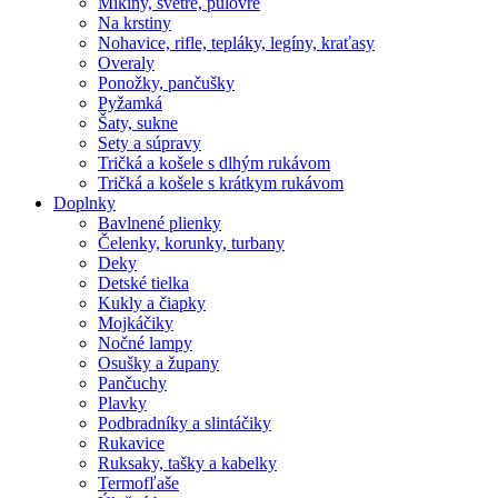
Mikiny, svetre, pulóvre
Na krstiny
Nohavice, rifle, tepláky, legíny, kraťasy
Overaly
Ponožky, pančušky
Pyžamká
Šaty, sukne
Sety a súpravy
Tričká a košele s dlhým rukávom
Tričká a košele s krátkym rukávom
Doplnky
Bavlnené plienky
Čelenky, korunky, turbany
Deky
Detské tielka
Kukly a čiapky
Mojkáčiky
Nočné lampy
Osušky a župany
Pančuchy
Plavky
Podbradníky a slintáčiky
Rukavice
Ruksaky, tašky a kabelky
Termofľaše