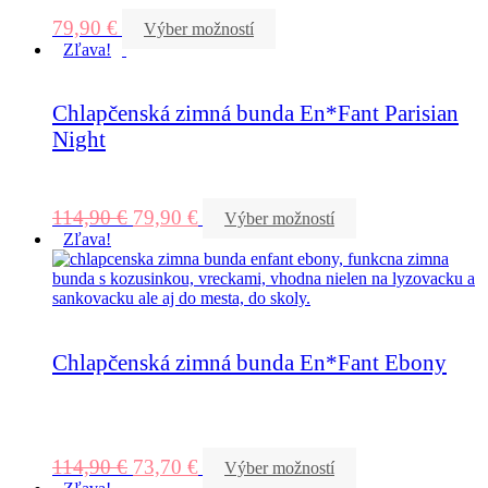
79,90
€
Výber možností
Zľava!
Chlapčenská zimná bunda En*Fant Parisian
Night
114,90
€
79,90
€
Výber možností
Zľava!
Chlapčenská zimná bunda En*Fant Ebony
114,90
€
73,70
€
Výber možností