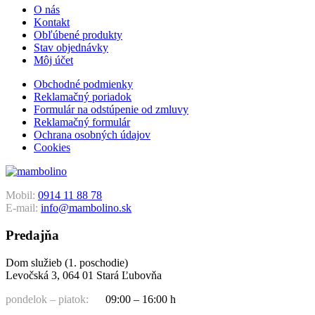
O nás
Kontakt
Obľúbené produkty
Stav objednávky
Môj účet
Obchodné podmienky
Reklamačný poriadok
Formulár na odstúpenie od zmluvy
Reklamačný formulár
Ochrana osobných údajov
Cookies
Mobil:
0914 11 88 78
E-mail:
info@mambolino.sk
Predajňa
Dom služieb (1. poschodie)
Levočská 3, 064 01 Stará Ľubovňa
pondelok – piatok:
09:00 – 16:00 h