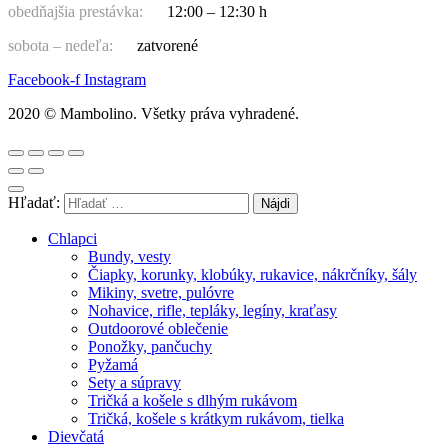
obedňajšia prestávka:
12:00 – 12:30 h
sobota – nedeľa:
zatvorené
Facebook-f
Instagram
2020 © Mambolino. Všetky práva vyhradené.
Hľadať:
Chlapci
Bundy, vesty
Čiapky, korunky, klobúky, rukavice, nákrčníky, šály
Mikiny, svetre, pulóvre
Nohavice, rifle, tepláky, legíny, kraťasy
Outdoorové oblečenie
Ponožky, pančuchy
Pyžamá
Sety a súpravy
Tričká a košele s dlhým rukávom
Tričká, košele s krátkym rukávom, tielka
Dievčatá