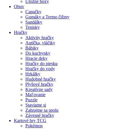
Úložné boxy
Obuv
Capačky
Gumáky a Termo čižmy
Sandálky
Tenisky
Hračky
Aktivity hračky
Autíčka, vláčiky
Bábiky
Do kuchynky
Hracie deky
Hračky do piesku
Hračky do vody
Hrkálky
Hudobné hračky
Plyšové hračky
Kreatívne sady
Maľovanie
Puzzle
Staviame si
Zahrajme sa spolu
Závesné hračky
Kartové hry TCG
Pokémon