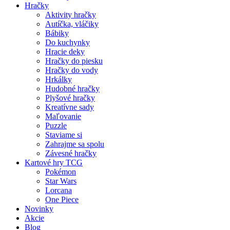
Hračky
Aktivity hračky
Autíčka, vláčiky
Bábiky
Do kuchynky
Hracie deky
Hračky do piesku
Hračky do vody
Hrkálky
Hudobné hračky
Plyšové hračky
Kreatívne sady
Maľovanie
Puzzle
Staviame si
Zahrajme sa spolu
Závesné hračky
Kartové hry TCG
Pokémon
Star Wars
Lorcana
One Piece
Novinky
Akcie
Blog