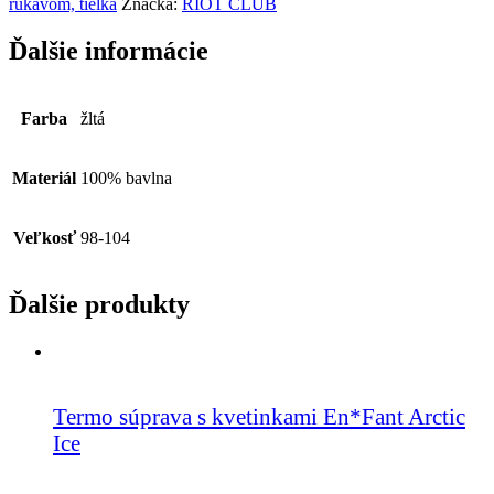
rukávom, tielka
Značka:
RIOT CLUB
Ďalšie informácie
Farba
žltá
Materiál
100% bavlna
Veľkosť
98-104
Ďalšie produkty
Termo súprava s kvetinkami En*Fant Arctic
Ice