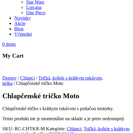
Star Wars
Lorcana
One Piece
Novinky
Akcie
Blog
Výpredaj
0
items
My Cart
Domov
/
Chlapci
/
Tričká, košele s krátkym rukávom,
tielka
/ Chlapčenské tričko Moto
Chlapčenské tričko Moto
Chlapčenské tričko s krátkym rukávom s potlačou motorky.
Tento produkt nie je momentálne na sklade a je preto nedostupný.
SKU:
RC-CHTKR-M
Kategórie:
Chlapci
,
Tričká, košele s krátkym