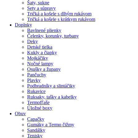
Šaty, sukne
Sety a súpravy
Tričká a košele s dlhým rukávom
Tričká a košele s krátkym rukávom
Doplnky
Bavlnené plienky
Čelenky, korunky, turbany
Deky
Detské tielka
Kukly a čiapky
Mojkáčiky
Nočné lampy
Osušky a župany
Pančuchy
Plavky
Podbradníky a slintáčiky
Rukavice
Ruksaky, tašky a kabelky
Termofľaše
Úložné boxy
Obuv
Capačky
Gumáky a Termo čižmy
Sandálky
Tenisky