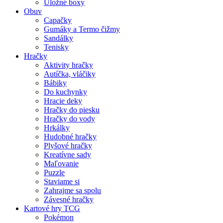
Úložné boxy
Obuv
Capačky
Gumáky a Termo čižmy
Sandálky
Tenisky
Hračky
Aktivity hračky
Autíčka, vláčiky
Bábiky
Do kuchynky
Hracie deky
Hračky do piesku
Hračky do vody
Hrkálky
Hudobné hračky
Plyšové hračky
Kreatívne sady
Maľovanie
Puzzle
Staviame si
Zahrajme sa spolu
Závesné hračky
Kartové hry TCG
Pokémon