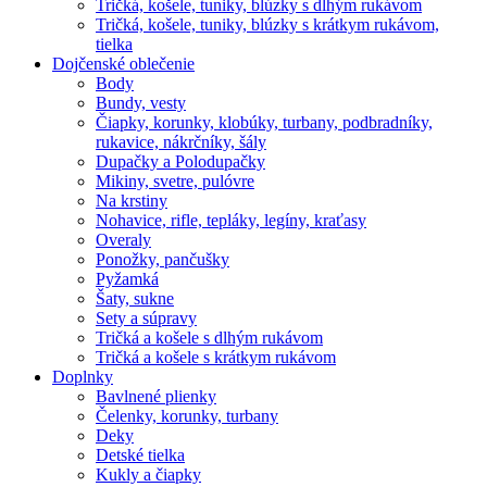
Tričká, košele, tuniky, blúzky s dlhým rukávom
Tričká, košele, tuniky, blúzky s krátkym rukávom,
tielka
Dojčenské oblečenie
Body
Bundy, vesty
Čiapky, korunky, klobúky, turbany, podbradníky,
rukavice, nákrčníky, šály
Dupačky a Polodupačky
Mikiny, svetre, pulóvre
Na krstiny
Nohavice, rifle, tepláky, legíny, kraťasy
Overaly
Ponožky, pančušky
Pyžamká
Šaty, sukne
Sety a súpravy
Tričká a košele s dlhým rukávom
Tričká a košele s krátkym rukávom
Doplnky
Bavlnené plienky
Čelenky, korunky, turbany
Deky
Detské tielka
Kukly a čiapky