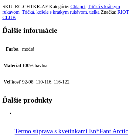
SKU:
RC-CHTKR-AF
Kategórie:
Chlapci
,
Tričká s krátkym
rukávom
,
Tričká, košele s krátkym rukávom, tielka
Značka:
RIOT
CLUB
Ďalšie informácie
Farba
modrá
Materiál
100% bavlna
Veľkosť
92-98, 110-116, 116-122
Ďalšie produkty
Termo súprava s kvetinkami En*Fant Arctic