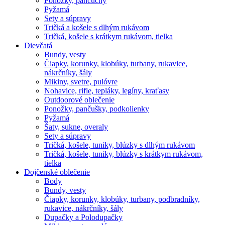
Ponožky, pančuchy
Pyžamá
Sety a súpravy
Tričká a košele s dlhým rukávom
Tričká, košele s krátkym rukávom, tielka
Dievčatá
Bundy, vesty
Čiapky, korunky, klobúky, turbany, rukavice,
nákrčníky, šály
Mikiny, svetre, pulóvre
Nohavice, rifle, tepláky, legíny, kraťasy
Outdoorové oblečenie
Ponožky, pančušky, podkolienky
Pyžamá
Šaty, sukne, overaly
Sety a súpravy
Tričká, košele, tuniky, blúzky s dlhým rukávom
Tričká, košele, tuniky, blúzky s krátkym rukávom,
tielka
Dojčenské oblečenie
Body
Bundy, vesty
Čiapky, korunky, klobúky, turbany, podbradníky,
rukavice, nákrčníky, šály
Dupačky a Polodupačky