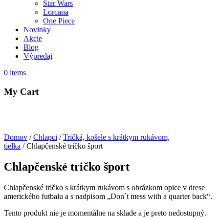
Star Wars
Lorcana
One Piece
Novinky
Akcie
Blog
Výpredaj
0
items
My Cart
Domov
/
Chlapci
/
Tričká, košele s krátkym rukávom,
tielka
/ Chlapčenské tričko šport
Chlapčenské tričko šport
Chlapčenské tričko s krátkym rukávom s obrázkom opice v drese
amerického futbalu a s nadpisom „Don´t mess with a quarter back“.
Tento produkt nie je momentálne na sklade a je preto nedostupný.