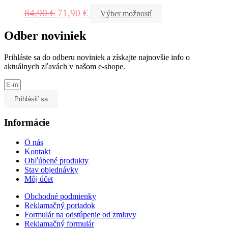
84,90
€
71,90
€
Výber možností
Odber noviniek
Prihláste sa do odberu noviniek a získajte najnovšie info o
aktuálnych zľavách v našom e-shope.
Prihlásiť sa
Informácie
O nás
Kontakt
Obľúbené produkty
Stav objednávky
Môj účet
Obchodné podmienky
Reklamačný poriadok
Formulár na odstúpenie od zmluvy
Reklamačný formulár