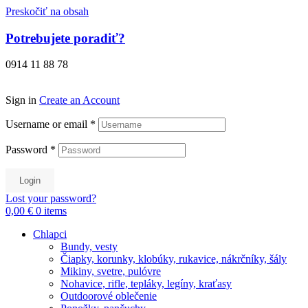
Preskočiť na obsah
Potrebujete poradiť?
0914 11 88 78
Sign in
Create an Account
Username or email
*
Password
*
Login
Lost your password?
0,00 €
0
items
Chlapci
Bundy, vesty
Čiapky, korunky, klobúky, rukavice, nákrčníky, šály
Mikiny, svetre, pulóvre
Nohavice, rifle, tepláky, legíny, kraťasy
Outdoorové oblečenie