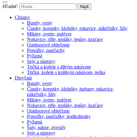
Hľadať:
Chlapci
Bundy, vesty
Čiapky, korunky, klobúky, rukavice, nákrčníky, šály
Mikiny, svetre, pulóvre
Nohavice, rifle, tepláky, legíny, kraťasy
Outdoorové oblečenie
Ponožky, pančuchy
Pyžamá
Sety a súpravy
Tričká a košele s dlhým rukávom
Tričká, košele s krátkym rukávom, tielka
Dievčatá
Bundy, vesty
Čiapky, korunky, klobúky, turbany, rukavice,
nákrčníky, šály
Mikiny, svetre, pulóvre
Nohavice, rifle, tepláky, legíny, kraťasy
Outdoorové oblečenie
Ponožky, pančušky, podkolienky
Pyžamá
Šaty, sukne, overaly
Sety a súpravy