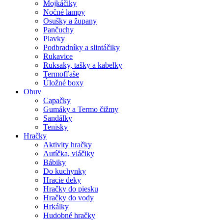
Mojkáčiky
Nočné lampy
Osušky a župany
Pančuchy
Plavky
Podbradníky a slintáčiky
Rukavice
Ruksaky, tašky a kabelky
Termofľaše
Úložné boxy
Obuv
Capačky
Gumáky a Termo čižmy
Sandálky
Tenisky
Hračky
Aktivity hračky
Autíčka, vláčiky
Bábiky
Do kuchynky
Hracie deky
Hračky do piesku
Hračky do vody
Hrkálky
Hudobné hračky