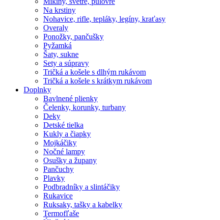
Mikiny, svetre, pulóvre
Na krstiny
Nohavice, rifle, tepláky, legíny, kraťasy
Overaly
Ponožky, pančušky
Pyžamká
Šaty, sukne
Sety a súpravy
Tričká a košele s dlhým rukávom
Tričká a košele s krátkym rukávom
Doplnky
Bavlnené plienky
Čelenky, korunky, turbany
Deky
Detské tielka
Kukly a čiapky
Mojkáčiky
Nočné lampy
Osušky a župany
Pančuchy
Plavky
Podbradníky a slintáčiky
Rukavice
Ruksaky, tašky a kabelky
Termofľaše