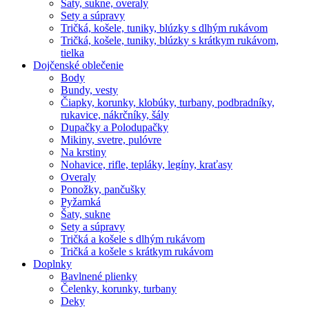
Šaty, sukne, overaly
Sety a súpravy
Tričká, košele, tuniky, blúzky s dlhým rukávom
Tričká, košele, tuniky, blúzky s krátkym rukávom,
tielka
Dojčenské oblečenie
Body
Bundy, vesty
Čiapky, korunky, klobúky, turbany, podbradníky,
rukavice, nákrčníky, šály
Dupačky a Polodupačky
Mikiny, svetre, pulóvre
Na krstiny
Nohavice, rifle, tepláky, legíny, kraťasy
Overaly
Ponožky, pančušky
Pyžamká
Šaty, sukne
Sety a súpravy
Tričká a košele s dlhým rukávom
Tričká a košele s krátkym rukávom
Doplnky
Bavlnené plienky
Čelenky, korunky, turbany
Deky