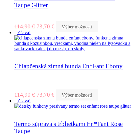
Taupe Glitter
114,90
€
73,70
€
Výber možností
Zľava!
Chlapčenská zimná bunda En*Fant Ebony
114,90
€
73,70
€
Výber možností
Zľava!
Termo súprava s trblietkami En*Fant Rose
Taupe