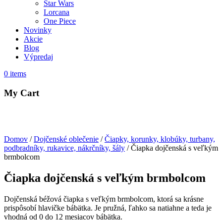
Star Wars
Lorcana
One Piece
Novinky
Akcie
Blog
Výpredaj
0
items
My Cart
Domov
/
Dojčenské oblečenie
/
Čiapky, korunky, klobúky, turbany,
podbradníky, rukavice, nákrčníky, šály
/ Čiapka dojčenská s veľkým
brmbolcom
Čiapka dojčenská s veľkým brmbolcom
Dojčenská béžová čiapka s veľkým brmbolcom, ktorá sa krásne
prispôsobí hlavičke bábätka. Je pružná, ľahko sa natiahne a teda je
vhodná od 0 do 12 mesiacov bábätka.