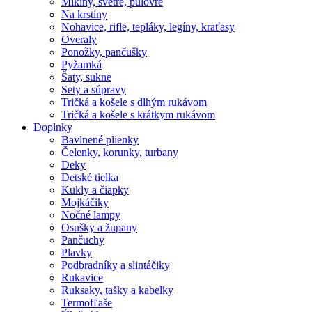
Mikiny, svetre, pulóvre
Na krstiny
Nohavice, rifle, tepláky, legíny, kraťasy
Overaly
Ponožky, pančušky
Pyžamká
Šaty, sukne
Sety a súpravy
Tričká a košele s dlhým rukávom
Tričká a košele s krátkym rukávom
Doplnky
Bavlnené plienky
Čelenky, korunky, turbany
Deky
Detské tielka
Kukly a čiapky
Mojkáčiky
Nočné lampy
Osušky a župany
Pančuchy
Plavky
Podbradníky a slintáčiky
Rukavice
Ruksaky, tašky a kabelky
Termofľaše