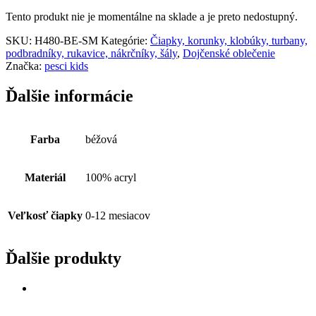
Tento produkt nie je momentálne na sklade a je preto nedostupný.
SKU:
H480-BE-SM
Kategórie:
Čiapky, korunky, klobúky, turbany,
podbradníky, rukavice, nákrčníky, šály
,
Dojčenské oblečenie
Značka:
pesci kids
Ďalšie informácie
Farba
béžová
Materiál
100% acryl
Veľkosť čiapky
0-12 mesiacov
Ďalšie produkty