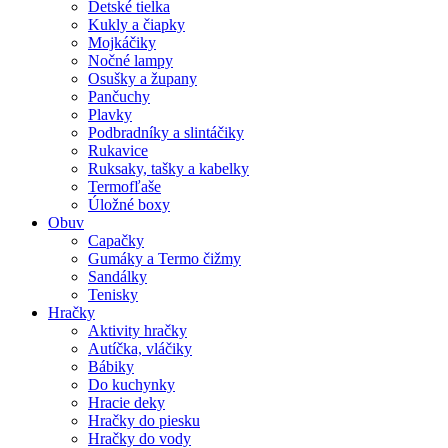
Detské tielka
Kukly a čiapky
Mojkáčiky
Nočné lampy
Osušky a župany
Pančuchy
Plavky
Podbradníky a slintáčiky
Rukavice
Ruksaky, tašky a kabelky
Termofľaše
Úložné boxy
Obuv
Capačky
Gumáky a Termo čižmy
Sandálky
Tenisky
Hračky
Aktivity hračky
Autíčka, vláčiky
Bábiky
Do kuchynky
Hracie deky
Hračky do piesku
Hračky do vody