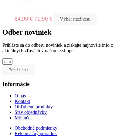
84,90
€
71,90
€
Výber možností
Odber noviniek
Prihláste sa do odberu noviniek a získajte najnovšie info o
aktuálnych zľavách v našom e-shope.
Prihlásiť sa
Informácie
O nás
Kontakt
Obľúbené produkty
Stav objednávky
Môj účet
Obchodné podmienky
Reklamačný poriadok