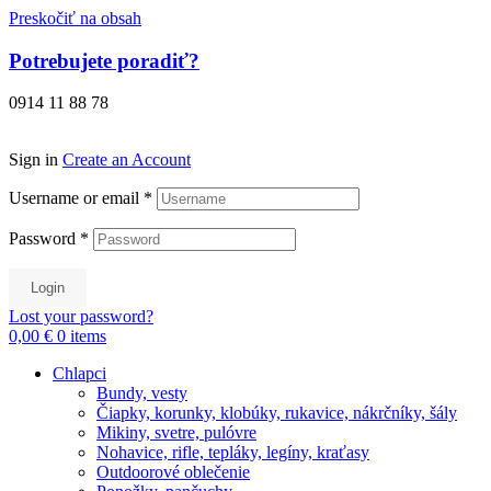
Preskočiť na obsah
Potrebujete poradiť?
0914 11 88 78
Sign in
Create an Account
Username or email
*
Password
*
Login
Lost your password?
0,00 €
0
items
Chlapci
Bundy, vesty
Čiapky, korunky, klobúky, rukavice, nákrčníky, šály
Mikiny, svetre, pulóvre
Nohavice, rifle, tepláky, legíny, kraťasy
Outdoorové oblečenie