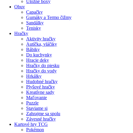
Úložné boxy
Obuv
Capačky
Gumáky a Termo čižmy
Sandálky
Tenisky
Hračky
Aktivity hračky
Autíčka, vláčiky
Bábiky
Do kuchynky
Hracie deky
Hračky do piesku
Hračky do vody
Hrkálky
Hudobné hračky
Plyšové hračky
Kreatívne sady
Maľovanie
Puzzle
Staviame si
Zahrajme sa spolu
Závesné hračky
Kartové hry TCG
Pokémon