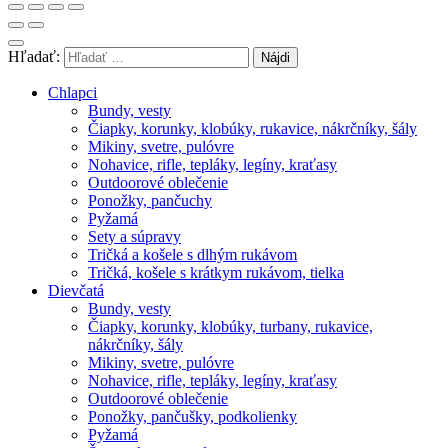
Hľadať:
Chlapci
Bundy, vesty
Čiapky, korunky, klobúky, rukavice, nákrčníky, šály
Mikiny, svetre, pulóvre
Nohavice, rifle, tepláky, legíny, kraťasy
Outdoorové oblečenie
Ponožky, pančuchy
Pyžamá
Sety a súpravy
Tričká a košele s dlhým rukávom
Tričká, košele s krátkym rukávom, tielka
Dievčatá
Bundy, vesty
Čiapky, korunky, klobúky, turbany, rukavice,
nákrčníky, šály
Mikiny, svetre, pulóvre
Nohavice, rifle, tepláky, legíny, kraťasy
Outdoorové oblečenie
Ponožky, pančušky, podkolienky
Pyžamá