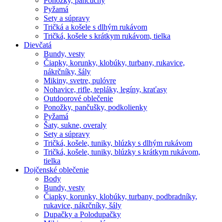
Ponožky, pančuchy
Pyžamá
Sety a súpravy
Tričká a košele s dlhým rukávom
Tričká, košele s krátkym rukávom, tielka
Dievčatá
Bundy, vesty
Čiapky, korunky, klobúky, turbany, rukavice,
nákrčníky, šály
Mikiny, svetre, pulóvre
Nohavice, rifle, tepláky, legíny, kraťasy
Outdoorové oblečenie
Ponožky, pančušky, podkolienky
Pyžamá
Šaty, sukne, overaly
Sety a súpravy
Tričká, košele, tuniky, blúzky s dlhým rukávom
Tričká, košele, tuniky, blúzky s krátkym rukávom,
tielka
Dojčenské oblečenie
Body
Bundy, vesty
Čiapky, korunky, klobúky, turbany, podbradníky,
rukavice, nákrčníky, šály
Dupačky a Polodupačky