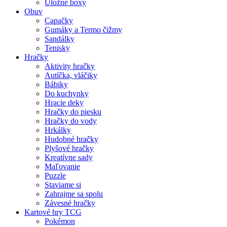
Úložné boxy
Obuv
Capačky
Gumáky a Termo čižmy
Sandálky
Tenisky
Hračky
Aktivity hračky
Autíčka, vláčiky
Bábiky
Do kuchynky
Hracie deky
Hračky do piesku
Hračky do vody
Hrkálky
Hudobné hračky
Plyšové hračky
Kreatívne sady
Maľovanie
Puzzle
Staviame si
Zahrajme sa spolu
Závesné hračky
Kartové hry TCG
Pokémon