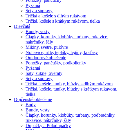
Ponožky, pančuchy
Pyžamá
Sety a súpravy
Tričká a košele s dlhým rukávom
Tričká, košele s krátkym rukávom, tielka
Dievčatá
Bundy, vesty
Čiapky, korunky, klobúky, turbany, rukavice,
nákrčníky, šály
Mikiny, svetre, pulóvre
Nohavice, rifle, tepláky, legíny, kraťasy
Outdoorové oblečenie
Ponožky, pančušky, podkolienky
Pyžamá
Šaty, sukne, overaly
Sety a súpravy
Tričká, košele, tuniky, blúzky s dlhým rukávom
Tričká, košele, tuniky, blúzky s krátkym rukávom,
tielka
Dojčenské oblečenie
Body
Bundy, vesty
Čiapky, korunky, klobúky, turbany, podbradníky,
rukavice, nákrčníky, šály
Dupačky a Polodupačky