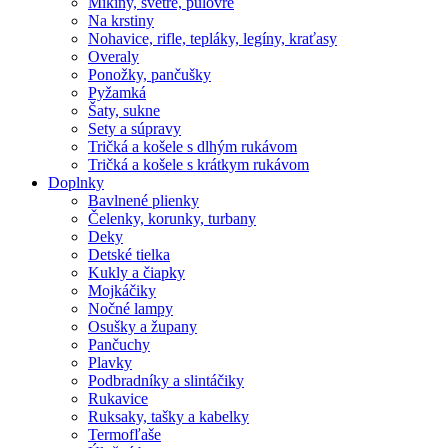
Mikiny, svetre, pulóvre
Na krstiny
Nohavice, rifle, tepláky, legíny, kraťasy
Overaly
Ponožky, pančušky
Pyžamká
Šaty, sukne
Sety a súpravy
Tričká a košele s dlhým rukávom
Tričká a košele s krátkym rukávom
Doplnky
Bavlnené plienky
Čelenky, korunky, turbany
Deky
Detské tielka
Kukly a čiapky
Mojkáčiky
Nočné lampy
Osušky a župany
Pančuchy
Plavky
Podbradníky a slintáčiky
Rukavice
Ruksaky, tašky a kabelky
Termofľaše