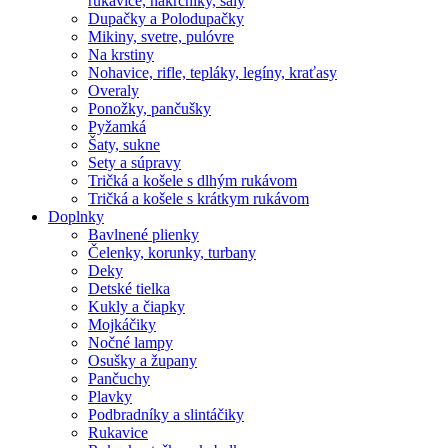
rukavice, nákrčníky, šály
Dupačky a Polodupačky
Mikiny, svetre, pulóvre
Na krstiny
Nohavice, rifle, tepláky, legíny, kraťasy
Overaly
Ponožky, pančušky
Pyžamká
Šaty, sukne
Sety a súpravy
Tričká a košele s dlhým rukávom
Tričká a košele s krátkym rukávom
Doplnky
Bavlnené plienky
Čelenky, korunky, turbany
Deky
Detské tielka
Kukly a čiapky
Mojkáčiky
Nočné lampy
Osušky a župany
Pančuchy
Plavky
Podbradníky a slintáčiky
Rukavice