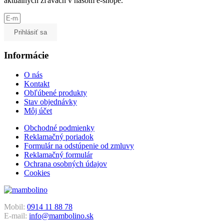
aktuálnych zľavách v našom e-shope.
Prihlásiť sa
Informácie
O nás
Kontakt
Obľúbené produkty
Stav objednávky
Môj účet
Obchodné podmienky
Reklamačný poriadok
Formulár na odstúpenie od zmluvy
Reklamačný formulár
Ochrana osobných údajov
Cookies
Mobil:
0914 11 88 78
E-mail:
info@mambolino.sk