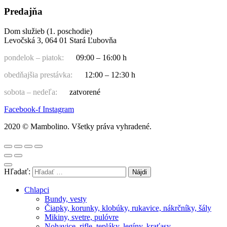
Predajňa
Dom služieb (1. poschodie)
Levočská 3, 064 01 Stará Ľubovňa
pondelok – piatok:
09:00 – 16:00 h
obedňajšia prestávka:
12:00 – 12:30 h
sobota – nedeľa:
zatvorené
Facebook-f
Instagram
2020 © Mambolino. Všetky práva vyhradené.
Hľadať:
Chlapci
Bundy, vesty
Čiapky, korunky, klobúky, rukavice, nákrčníky, šály
Mikiny, svetre, pulóvre
Nohavice, rifle, tepláky, legíny, kraťasy