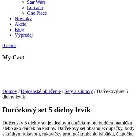
Star Wars
Lorcana
One Piece
Novinky
Akcie
Blog
Výpredaj
0
items
My Cart
Domov
/
Dojčenské oblečenie
/
Sety a súpravy
/ Darčekový set 5
dielny levík
Darčekový set 5 dielny levík
Dojčenský 5 dielny set je ideálnym darčekom pre budúcu mamičku
alebo ako darček na krstiny. Darčekový set obsahuje: dupačky, body
s krátkym rukávom, rukavičky proti poškriabaniu bábätka, čiapočku