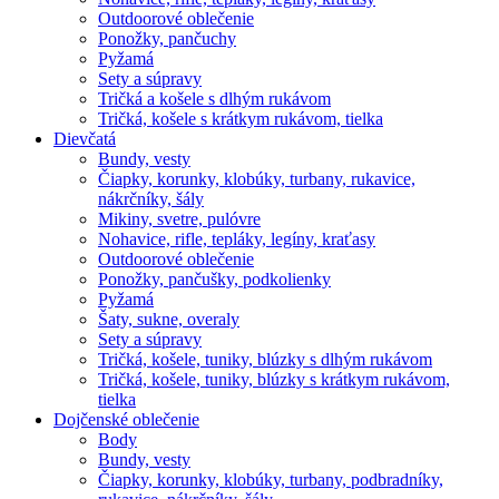
Outdoorové oblečenie
Ponožky, pančuchy
Pyžamá
Sety a súpravy
Tričká a košele s dlhým rukávom
Tričká, košele s krátkym rukávom, tielka
Dievčatá
Bundy, vesty
Čiapky, korunky, klobúky, turbany, rukavice,
nákrčníky, šály
Mikiny, svetre, pulóvre
Nohavice, rifle, tepláky, legíny, kraťasy
Outdoorové oblečenie
Ponožky, pančušky, podkolienky
Pyžamá
Šaty, sukne, overaly
Sety a súpravy
Tričká, košele, tuniky, blúzky s dlhým rukávom
Tričká, košele, tuniky, blúzky s krátkym rukávom,
tielka
Dojčenské oblečenie
Body
Bundy, vesty
Čiapky, korunky, klobúky, turbany, podbradníky,