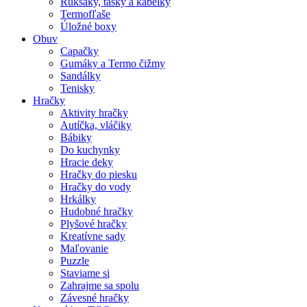
Ruksaky, tašky a kabelky
Termofľaše
Úložné boxy
Obuv
Capačky
Gumáky a Termo čižmy
Sandálky
Tenisky
Hračky
Aktivity hračky
Autíčka, vláčiky
Bábiky
Do kuchynky
Hracie deky
Hračky do piesku
Hračky do vody
Hrkálky
Hudobné hračky
Plyšové hračky
Kreatívne sady
Maľovanie
Puzzle
Staviame si
Zahrajme sa spolu
Závesné hračky