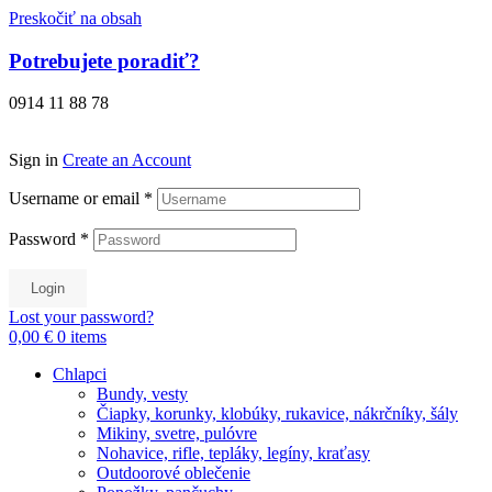
Preskočiť na obsah
Potrebujete poradiť?
0914 11 88 78
Sign in
Create an Account
Username or email
*
Password
*
Login
Lost your password?
0,00 €
0
items
Chlapci
Bundy, vesty
Čiapky, korunky, klobúky, rukavice, nákrčníky, šály
Mikiny, svetre, pulóvre
Nohavice, rifle, tepláky, legíny, kraťasy
Outdoorové oblečenie