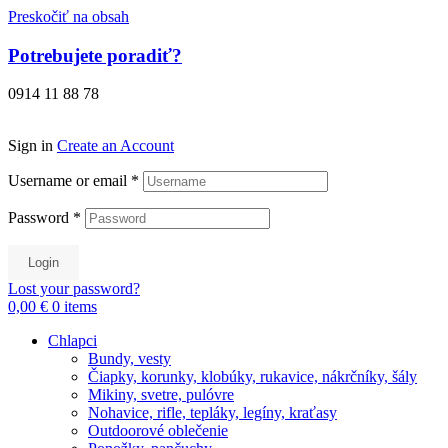
Preskočiť na obsah
Potrebujete poradiť?
0914 11 88 78
Sign in
Create an Account
Username or email
*
Password
*
Login
Lost your password?
0,00 €
0
items
Chlapci
Bundy, vesty
Čiapky, korunky, klobúky, rukavice, nákrčníky, šály
Mikiny, svetre, pulóvre
Nohavice, rifle, tepláky, legíny, kraťasy
Outdoorové oblečenie