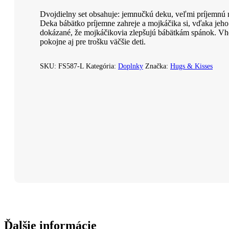
Dvojdielny set obsahuje: jemnučkú deku, veľmi príjemnú
Deka bábätko príjemne zahreje a mojkáčika si, vďaka jeho
dokázané, že mojkáčikovia zlepšujú bábätkám spánok. Vho
pokojne aj pre trošku väčšie deti.
SKU:
FS587-L
Kategória:
Doplnky
Značka:
Hugs & Kisses
Ďalšie informácie