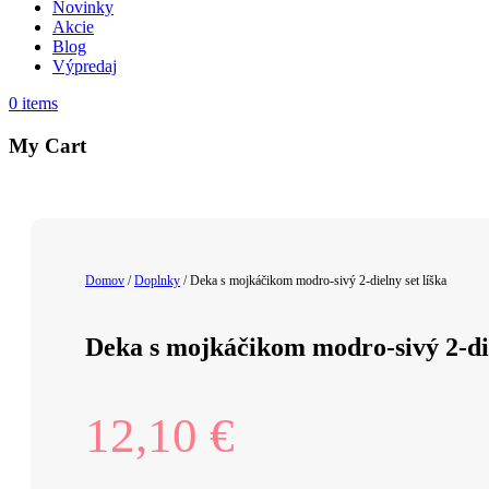
Novinky
Akcie
Blog
Výpredaj
0
items
My Cart
Domov
/
Doplnky
/ Deka s mojkáčikom modro-sivý 2-dielny set líška
Deka s mojkáčikom modro-sivý 2-die
12,10
€