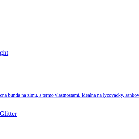
ght
litter