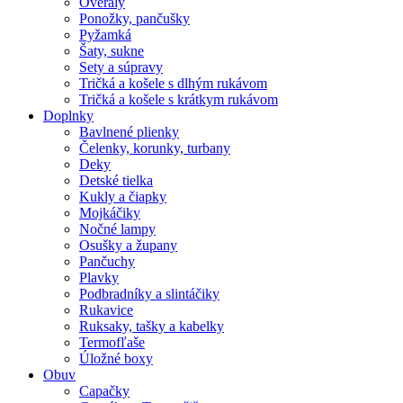
Overaly
Ponožky, pančušky
Pyžamká
Šaty, sukne
Sety a súpravy
Tričká a košele s dlhým rukávom
Tričká a košele s krátkym rukávom
Doplnky
Bavlnené plienky
Čelenky, korunky, turbany
Deky
Detské tielka
Kukly a čiapky
Mojkáčiky
Nočné lampy
Osušky a župany
Pančuchy
Plavky
Podbradníky a slintáčiky
Rukavice
Ruksaky, tašky a kabelky
Termofľaše
Úložné boxy
Obuv
Capačky