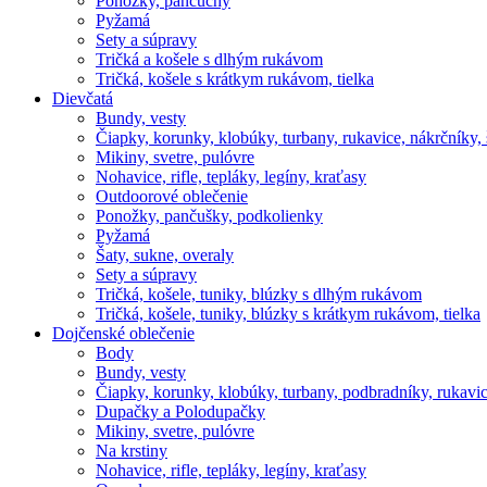
Ponožky, pančuchy
Pyžamá
Sety a súpravy
Tričká a košele s dlhým rukávom
Tričká, košele s krátkym rukávom, tielka
Dievčatá
Bundy, vesty
Čiapky, korunky, klobúky, turbany, rukavice, nákrčníky, 
Mikiny, svetre, pulóvre
Nohavice, rifle, tepláky, legíny, kraťasy
Outdoorové oblečenie
Ponožky, pančušky, podkolienky
Pyžamá
Šaty, sukne, overaly
Sety a súpravy
Tričká, košele, tuniky, blúzky s dlhým rukávom
Tričká, košele, tuniky, blúzky s krátkym rukávom, tielka
Dojčenské oblečenie
Body
Bundy, vesty
Čiapky, korunky, klobúky, turbany, podbradníky, rukavic
Dupačky a Polodupačky
Mikiny, svetre, pulóvre
Na krstiny
Nohavice, rifle, tepláky, legíny, kraťasy