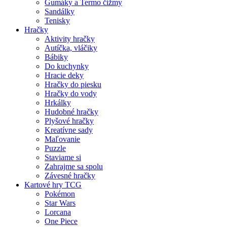
Gumáky a Termo čižmy
Sandálky
Tenisky
Hračky
Aktivity hračky
Autíčka, vláčiky
Bábiky
Do kuchynky
Hracie deky
Hračky do piesku
Hračky do vody
Hrkálky
Hudobné hračky
Plyšové hračky
Kreatívne sady
Maľovanie
Puzzle
Staviame si
Zahrajme sa spolu
Závesné hračky
Kartové hry TCG
Pokémon
Star Wars
Lorcana
One Piece