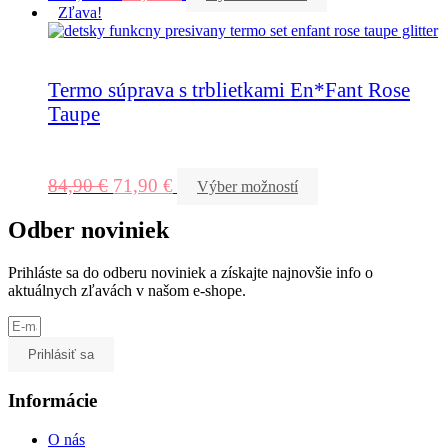
Zľava!
Termo súprava s trblietkami En*Fant Rose
Taupe
84,90
€
71,90
€
Výber možností
Odber noviniek
Prihláste sa do odberu noviniek a získajte najnovšie info o
aktuálnych zľavách v našom e-shope.
Prihlásiť sa
Informácie
O nás