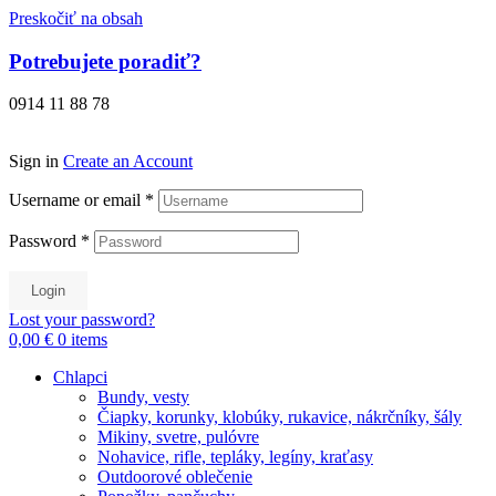
Preskočiť na obsah
Potrebujete poradiť?
0914 11 88 78
Sign in
Create an Account
Username or email
*
Password
*
Login
Lost your password?
0,00 €
0
items
Chlapci
Bundy, vesty
Čiapky, korunky, klobúky, rukavice, nákrčníky, šály
Mikiny, svetre, pulóvre
Nohavice, rifle, tepláky, legíny, kraťasy
Outdoorové oblečenie