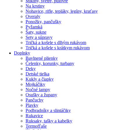
Mikiny, svetre, pulóvre
Na krstiny
Nohavice, rifle, tepláky, legíny, kraťasy
Overaly
Ponožky, pančušky
Pyžamká
Šaty, sukne
Sety a súpravy
Tričká a košele s dlhým rukávom
Tričká a košele s krátkym rukávom
Doplnky
Bavlnené plienky
Čelenky, korunky, turbany
Deky
Detské tielka
Kukly a čiapky
Mojkáčiky
Nočné lampy
Osušky a župany
Pančuchy
Plavky
Podbradníky a slintáčiky
Rukavice
Ruksaky, tašky a kabelky
Termofľaše