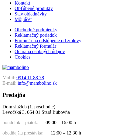
Kontakt
Obľúbené produkty
Stav objednávky
Môj účet
Obchodné podmienky
Reklamačný poriadok
Formulár na odstúpenie od zmluvy
Reklamačný formulár
Ochrana osobných údajov
Cookies
Mobil:
0914 11 88 78
E-mail:
info@mambolino.sk
Predajňa
Dom služieb (1. poschodie)
Levočská 3, 064 01 Stará Ľubovňa
pondelok – piatok:
09:00 – 16:00 h
obedňajšia prestávka:
12:00 – 12:30 h