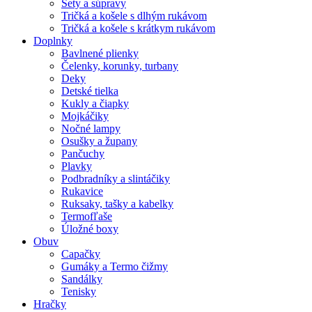
Sety a súpravy
Tričká a košele s dlhým rukávom
Tričká a košele s krátkym rukávom
Doplnky
Bavlnené plienky
Čelenky, korunky, turbany
Deky
Detské tielka
Kukly a čiapky
Mojkáčiky
Nočné lampy
Osušky a župany
Pančuchy
Plavky
Podbradníky a slintáčiky
Rukavice
Ruksaky, tašky a kabelky
Termofľaše
Úložné boxy
Obuv
Capačky
Gumáky a Termo čižmy
Sandálky
Tenisky
Hračky