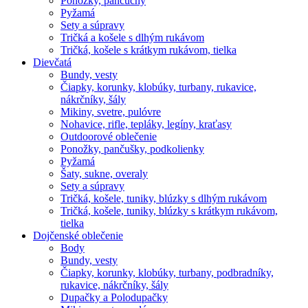
Ponožky, pančuchy
Pyžamá
Sety a súpravy
Tričká a košele s dlhým rukávom
Tričká, košele s krátkym rukávom, tielka
Dievčatá
Bundy, vesty
Čiapky, korunky, klobúky, turbany, rukavice,
nákrčníky, šály
Mikiny, svetre, pulóvre
Nohavice, rifle, tepláky, legíny, kraťasy
Outdoorové oblečenie
Ponožky, pančušky, podkolienky
Pyžamá
Šaty, sukne, overaly
Sety a súpravy
Tričká, košele, tuniky, blúzky s dlhým rukávom
Tričká, košele, tuniky, blúzky s krátkym rukávom,
tielka
Dojčenské oblečenie
Body
Bundy, vesty
Čiapky, korunky, klobúky, turbany, podbradníky,
rukavice, nákrčníky, šály
Dupačky a Polodupačky