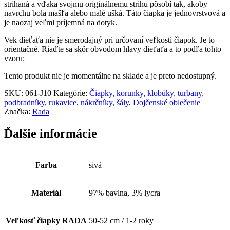
strihaná a vďaka svojmu originálnemu strihu pôsobí tak, akoby
navrchu bola mašľa alebo malé ušká. Táto čiapka je jednovrstvová a
je naozaj veľmi príjemná na dotyk.
Vek dieťaťa nie je smerodajný pri určovaní veľkosti čiapok. Je to
orientačné. Riaďte sa skôr obvodom hlavy dieťaťa a to podľa tohto
vzoru:
Tento produkt nie je momentálne na sklade a je preto nedostupný.
SKU:
061-J10
Kategórie:
Čiapky, korunky, klobúky, turbany,
podbradníky, rukavice, nákrčníky, šály
,
Dojčenské oblečenie
Značka:
Rada
Ďalšie informácie
Farba
sivá
Materiál
97% bavlna, 3% lycra
Veľkosť čiapky RADA
50-52 cm / 1-2 roky