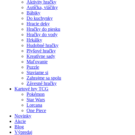
Aktivity hračky
Autíčka, vláčiky
Bábiky
Do kuchynky
Hracie deky
Hračky do piesku
Hračky do vody
Hrkálky
Hudobné hračky
Plyšové hračky
Kreatívne sady
Maľovanie
Puzzle
Staviame si
Zahrajme sa spolu
Závesné hračky
Kartové hry TCG
Pokémon
Star Wars
Lorcana
One Piece
Novinky
Akcie
Blog
Výpredaj