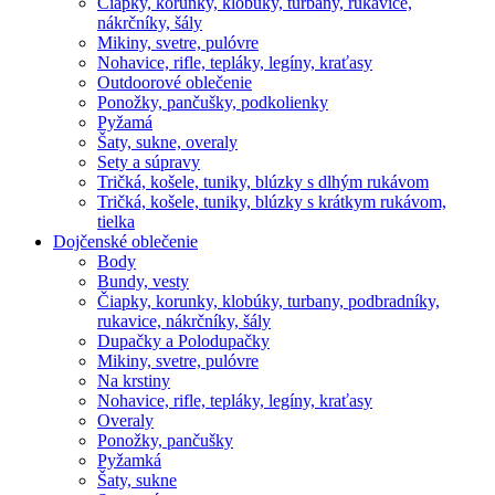
Čiapky, korunky, klobúky, turbany, rukavice,
nákrčníky, šály
Mikiny, svetre, pulóvre
Nohavice, rifle, tepláky, legíny, kraťasy
Outdoorové oblečenie
Ponožky, pančušky, podkolienky
Pyžamá
Šaty, sukne, overaly
Sety a súpravy
Tričká, košele, tuniky, blúzky s dlhým rukávom
Tričká, košele, tuniky, blúzky s krátkym rukávom,
tielka
Dojčenské oblečenie
Body
Bundy, vesty
Čiapky, korunky, klobúky, turbany, podbradníky,
rukavice, nákrčníky, šály
Dupačky a Polodupačky
Mikiny, svetre, pulóvre
Na krstiny
Nohavice, rifle, tepláky, legíny, kraťasy
Overaly
Ponožky, pančušky
Pyžamká
Šaty, sukne