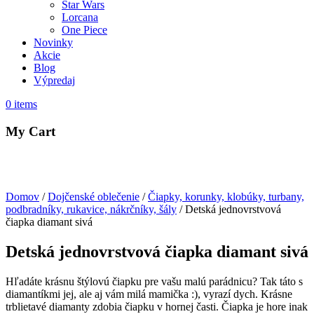
Star Wars
Lorcana
One Piece
Novinky
Akcie
Blog
Výpredaj
0
items
My Cart
Domov
/
Dojčenské oblečenie
/
Čiapky, korunky, klobúky, turbany,
podbradníky, rukavice, nákrčníky, šály
/ Detská jednovrstvová
čiapka diamant sivá
Detská jednovrstvová čiapka diamant sivá
Hľadáte krásnu štýlovú čiapku pre vašu malú parádnicu? Tak táto s
diamantíkmi jej, ale aj vám milá mamička :), vyrazí dych. Krásne
trblietavé diamanty zdobia čiapku v hornej časti. Čiapka je hore inak