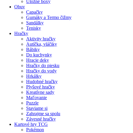
Úložné boxy
Obuv
Capačky
Gumáky a Termo čižmy
Sandálky
Tenisky
Hračky
Aktivity hračky
Autíčka, vláčiky
Bábiky
Do kuchynky
Hracie deky
Hračky do piesku
Hračky do vody
Hrkálky
Hudobné hračky
Plyšové hračky
Kreatívne sady
Maľovanie
Puzzle
Staviame si
Zahrajme sa spolu
Závesné hračky
Kartové hry TCG
Pokémon