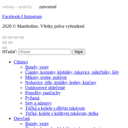
sobota – nedeľa:
zatvorené
Facebook-f
Instagram
2020 © Mambolino. Všetky práva vyhradené.
Hľadať:
Chlapci
Bundy, vesty
Čiapky, korunky, klobúky, rukavice, nákrčníky, šály
Mikiny, svetre, pulóvre
Nohavice, rifle, tepláky, legíny, kraťasy
Outdoorové oblečenie
Ponožky, pančuchy
Pyžamá
Sety a súpravy
Tričká a košele s dlhým rukávom
Tričká, košele s krátkym rukávom, tielka
Dievčatá
Bundy, vesty