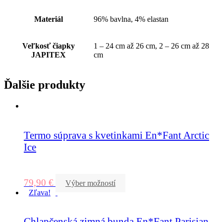
Materiál
96% bavlna, 4% elastan
Veľkosť čiapky
1 – 24 cm až 26 cm, 2 – 26 cm až 28
JAPITEX
cm
Ďalšie produkty
Termo súprava s kvetinkami En*Fant Arctic
Ice
79,90
€
Výber možností
Zľava!
Chlapčenská zimná bunda En*Fant Parisian