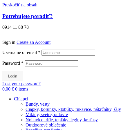
Preskočiť na obsah
Potrebujete poradiť?
0914 11 88 78
Sign in
Create an Account
Username or email
*
Password
*
Login
Lost your password?
0,00 €
0
items
Chlapci
Bundy, vesty
Čiapky, korunky, klobúky, rukavice, nákrčníky, šály
Mikiny, svetre, pulóvre
Nohavice, rifle, tepláky, legíny, kraťasy
Outdoorové oblečenie