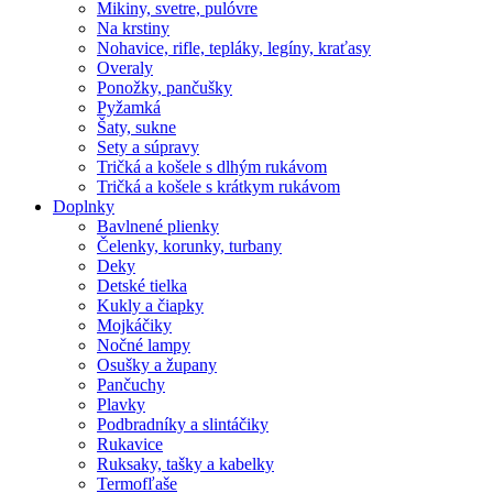
Mikiny, svetre, pulóvre
Na krstiny
Nohavice, rifle, tepláky, legíny, kraťasy
Overaly
Ponožky, pančušky
Pyžamká
Šaty, sukne
Sety a súpravy
Tričká a košele s dlhým rukávom
Tričká a košele s krátkym rukávom
Doplnky
Bavlnené plienky
Čelenky, korunky, turbany
Deky
Detské tielka
Kukly a čiapky
Mojkáčiky
Nočné lampy
Osušky a župany
Pančuchy
Plavky
Podbradníky a slintáčiky
Rukavice
Ruksaky, tašky a kabelky
Termofľaše