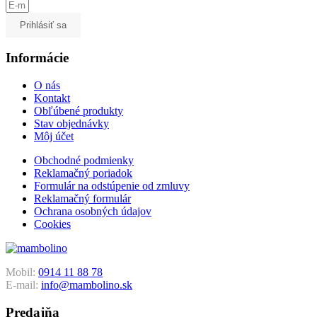
Prihlásiť sa
Informácie
O nás
Kontakt
Obľúbené produkty
Stav objednávky
Môj účet
Obchodné podmienky
Reklamačný poriadok
Formulár na odstúpenie od zmluvy
Reklamačný formulár
Ochrana osobných údajov
Cookies
Mobil:
0914 11 88 78
E-mail:
info@mambolino.sk
Predajňa