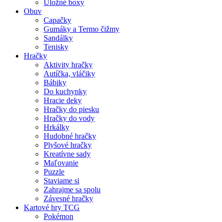
Úložné boxy
Obuv
Capačky
Gumáky a Termo čižmy
Sandálky
Tenisky
Hračky
Aktivity hračky
Autíčka, vláčiky
Bábiky
Do kuchynky
Hracie deky
Hračky do piesku
Hračky do vody
Hrkálky
Hudobné hračky
Plyšové hračky
Kreatívne sady
Maľovanie
Puzzle
Staviame si
Zahrajme sa spolu
Závesné hračky
Kartové hry TCG
Pokémon