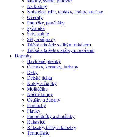
Mikiny, svetre, pulóvre
Na krstiny
Nohavice, rifle, tepláky, legíny, kraťasy
Overaly
Ponožky, pančušky
Pyžamká
Šaty, sukne
Sety a súpravy
Tričká a košele s dlhým rukávom
Tričká a košele s krátkym rukávom
Doplnky
Bavlnené plienky
Čelenky, korunky, turbany
Deky
Detské tielka
Kukly a čiapky
Mojkáčiky
Nočné lampy
Osušky a župany
Pančuchy
Plavky
Podbradníky a slintáčiky
Rukavice
Ruksaky, tašky a kabelky
Termofľaše