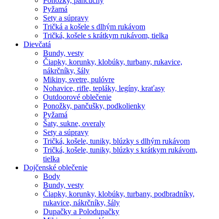
Ponožky, pančuchy
Pyžamá
Sety a súpravy
Tričká a košele s dlhým rukávom
Tričká, košele s krátkym rukávom, tielka
Dievčatá
Bundy, vesty
Čiapky, korunky, klobúky, turbany, rukavice,
nákrčníky, šály
Mikiny, svetre, pulóvre
Nohavice, rifle, tepláky, legíny, kraťasy
Outdoorové oblečenie
Ponožky, pančušky, podkolienky
Pyžamá
Šaty, sukne, overaly
Sety a súpravy
Tričká, košele, tuniky, blúzky s dlhým rukávom
Tričká, košele, tuniky, blúzky s krátkym rukávom,
tielka
Dojčenské oblečenie
Body
Bundy, vesty
Čiapky, korunky, klobúky, turbany, podbradníky,
rukavice, nákrčníky, šály
Dupačky a Polodupačky