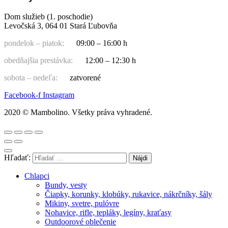
Dom služieb (1. poschodie)
Levočská 3, 064 01 Stará Ľubovňa
pondelok – piatok:
09:00 – 16:00 h
obedňajšia prestávka:
12:00 – 12:30 h
sobota – nedeľa:
zatvorené
Facebook-f
Instagram
2020 © Mambolino. Všetky práva vyhradené.
Hľadať:
Chlapci
Bundy, vesty
Čiapky, korunky, klobúky, rukavice, nákrčníky, šály
Mikiny, svetre, pulóvre
Nohavice, rifle, tepláky, legíny, kraťasy
Outdoorové oblečenie