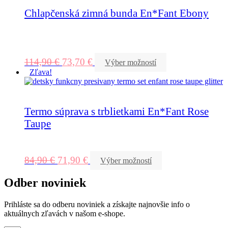
Chlapčenská zimná bunda En*Fant Ebony
114,90
€
73,70
€
Výber možností
Zľava!
Termo súprava s trblietkami En*Fant Rose
Taupe
84,90
€
71,90
€
Výber možností
Odber noviniek
Prihláste sa do odberu noviniek a získajte najnovšie info o
aktuálnych zľavách v našom e-shope.