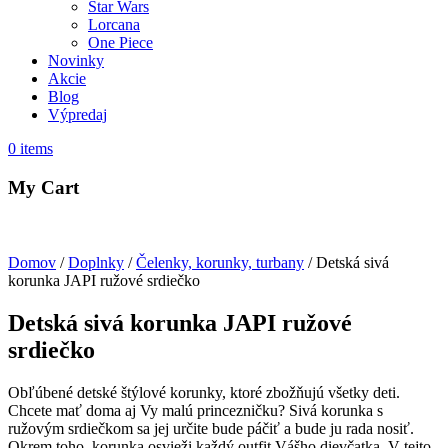
Star Wars
Lorcana
One Piece
Novinky
Akcie
Blog
Výpredaj
0
items
My Cart
Domov
/
Doplnky
/
Čelenky, korunky, turbany
/ Detská sivá
korunka JAPI ružové srdiečko
Detská sivá korunka JAPI ružové
srdiečko
Obľúbené detské štýlové korunky, ktoré zbožňujú všetky deti.
Chcete mať doma aj Vy malú princezničku? Sivá korunka s
ružovým srdiečkom sa jej určite bude páčiť a bude ju rada nosiť.
Okrem toho, korunka osvieži každý outfit Vášho dievčatka. V tejto