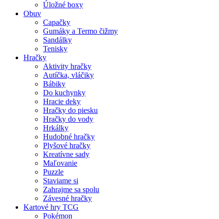
Úložné boxy
Obuv
Capačky
Gumáky a Termo čižmy
Sandálky
Tenisky
Hračky
Aktivity hračky
Autíčka, vláčiky
Bábiky
Do kuchynky
Hracie deky
Hračky do piesku
Hračky do vody
Hrkálky
Hudobné hračky
Plyšové hračky
Kreatívne sady
Maľovanie
Puzzle
Staviame si
Zahrajme sa spolu
Závesné hračky
Kartové hry TCG
Pokémon