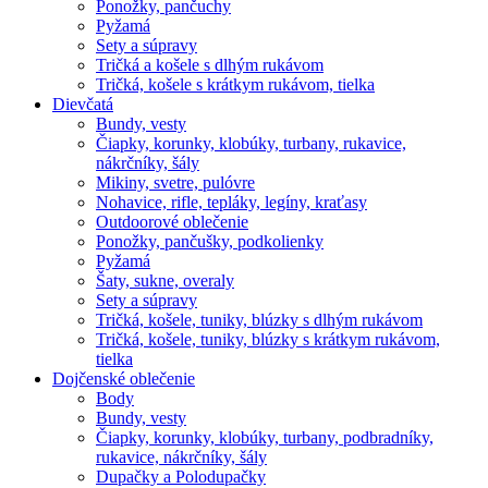
Ponožky, pančuchy
Pyžamá
Sety a súpravy
Tričká a košele s dlhým rukávom
Tričká, košele s krátkym rukávom, tielka
Dievčatá
Bundy, vesty
Čiapky, korunky, klobúky, turbany, rukavice,
nákrčníky, šály
Mikiny, svetre, pulóvre
Nohavice, rifle, tepláky, legíny, kraťasy
Outdoorové oblečenie
Ponožky, pančušky, podkolienky
Pyžamá
Šaty, sukne, overaly
Sety a súpravy
Tričká, košele, tuniky, blúzky s dlhým rukávom
Tričká, košele, tuniky, blúzky s krátkym rukávom,
tielka
Dojčenské oblečenie
Body
Bundy, vesty
Čiapky, korunky, klobúky, turbany, podbradníky,
rukavice, nákrčníky, šály
Dupačky a Polodupačky