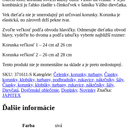
kombinácii ju ľahko zladíte s čímkoľvek v šatníku Vášho dievčatka.
Vek dieťaťa nie je smerodajný pri určovaní korunky. Korunka je
elastická, no zároveň drží pekne tvar.
Zvoľte veľkosť podľa obvodu hlavičky. Odmerajte dieťatku obvod
hlavy, vydeľte ho dvoma a podľa tabuľky vyberte najbližší rozmer:
Korunka veľkosť 1 – 24 cm až 26 cm
Korunka veľkosť 2 – 26 cm až 28 cm
Tento produkt nie je momentálne na sklade a je preto nedostupný.
SKU:
371611-S
Kategórie:
Čelenky, korunky, turbany
,
Čiapky,
korunky, klobúky, turbany, podbradníky, rukavice, nákrčníky, šály
,
Čiapky, korunky, klobúky, turbany, rukavice, nákrčníky, šály
,
Dievčatá
,
Dojčenské oblečenie
,
Doplnky
,
Novinky
Značka:
JAPITEX
Ďalšie informácie
Farba
sivá