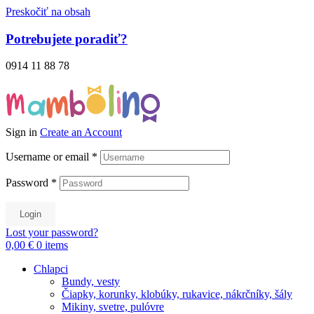
Preskočiť na obsah
Potrebujete poradiť?
0914 11 88 78
Sign in
Create an Account
Username or email
*
Password
*
Login
Lost your password?
0,00 €
0
items
Chlapci
Bundy, vesty
Čiapky, korunky, klobúky, rukavice, nákrčníky, šály
Mikiny, svetre, pulóvre