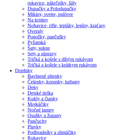
rukavice, nákrčníky, šály
Dupačky a Polodupačky
Mikiny, svetre, pulóvre
Na krstiny
Nohavice, rifle, tepláky, legíny, kraťasy
Overaly
Ponožky, pančušky
Pyžamká
Šaty, sukne
Sety a súpravy
Tričká a košele s dlhým rukávom
Tričká a košele s krátkym rukávom
Doplnky
Bavlnené plienky
Čelenky, korunky, turbany
Deky
Detské tielka
Kukly a čiapky
Mojkáčiky
Nočné lampy
Osušky a župany
Pančuchy
Plavky
Podbradníky a slintáčiky
Rukavice