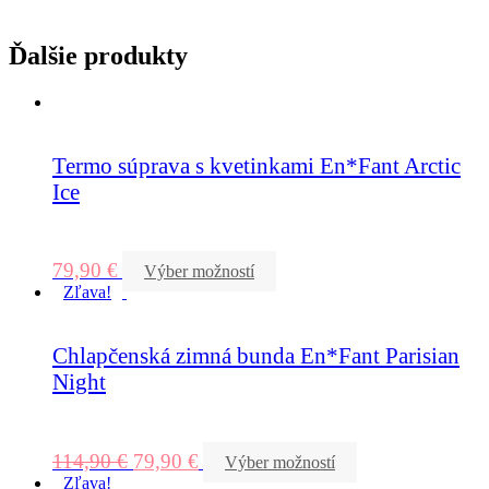
Ďalšie produkty
Termo súprava s kvetinkami En*Fant Arctic
Ice
79,90
€
Výber možností
Zľava!
Chlapčenská zimná bunda En*Fant Parisian
Night
114,90
€
79,90
€
Výber možností
Zľava!