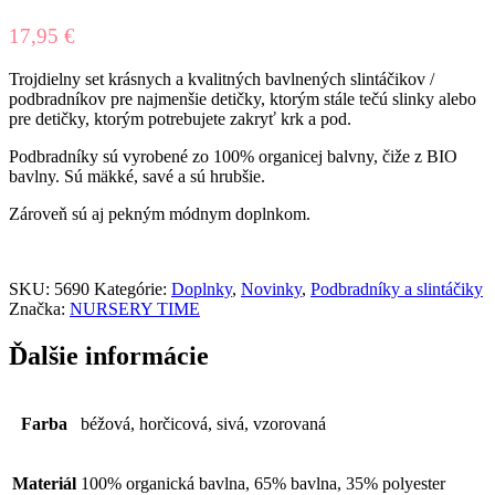
17,95
€
Trojdielny set krásnych a kvalitných bavlnených slintáčikov /
podbradníkov pre najmenšie detičky, ktorým stále tečú slinky alebo
pre detičky, ktorým potrebujete zakryť krk a pod.
Podbradníky sú vyrobené zo 100% organicej balvny, čiže z BIO
bavlny. Sú mäkké, savé a sú hrubšie.
Zároveň sú aj pekným módnym doplnkom.
SKU:
5690
Kategórie:
Doplnky
,
Novinky
,
Podbradníky a slintáčiky
Značka:
NURSERY TIME
Ďalšie informácie
Farba
béžová, horčicová, sivá, vzorovaná
Materiál
100% organická bavlna, 65% bavlna, 35% polyester