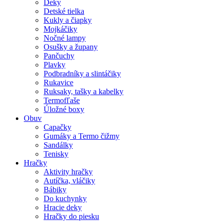
Deky
Detské tielka
Kukly a čiapky
Mojkáčiky
Nočné lampy
Osušky a župany
Pančuchy
Plavky
Podbradníky a slintáčiky
Rukavice
Ruksaky, tašky a kabelky
Termofľaše
Úložné boxy
Obuv
Capačky
Gumáky a Termo čižmy
Sandálky
Tenisky
Hračky
Aktivity hračky
Autíčka, vláčiky
Bábiky
Do kuchynky
Hracie deky
Hračky do piesku