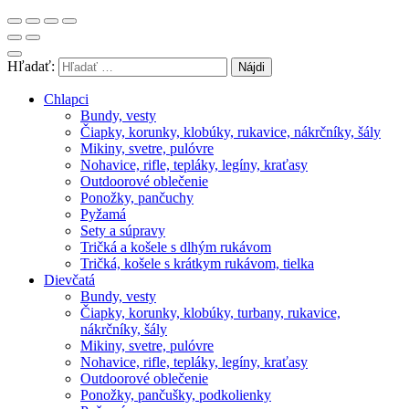
Hľadať:
Chlapci
Bundy, vesty
Čiapky, korunky, klobúky, rukavice, nákrčníky, šály
Mikiny, svetre, pulóvre
Nohavice, rifle, tepláky, legíny, kraťasy
Outdoorové oblečenie
Ponožky, pančuchy
Pyžamá
Sety a súpravy
Tričká a košele s dlhým rukávom
Tričká, košele s krátkym rukávom, tielka
Dievčatá
Bundy, vesty
Čiapky, korunky, klobúky, turbany, rukavice,
nákrčníky, šály
Mikiny, svetre, pulóvre
Nohavice, rifle, tepláky, legíny, kraťasy
Outdoorové oblečenie
Ponožky, pančušky, podkolienky