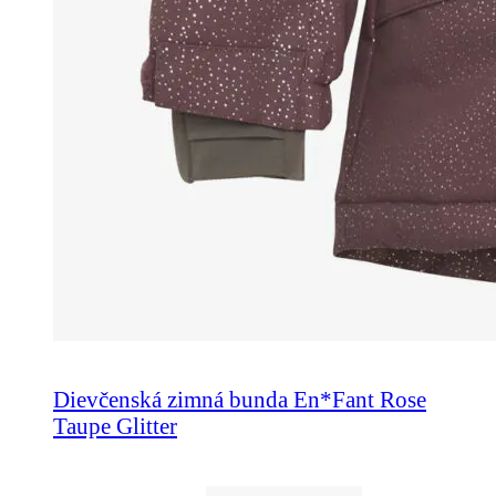
Dievčenská zimná bunda En*Fant Rose
Taupe Glitter