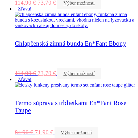
114,90
€
73,70
€
Výber možností
Zľava!
Chlapčenská zimná bunda En*Fant Ebony
114,90
€
73,70
€
Výber možností
Zľava!
Termo súprava s trblietkami En*Fant Rose
Taupe
84,90
€
71,90
€
Výber možností