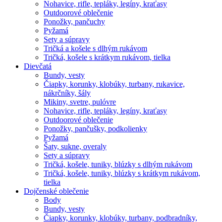
Nohavice, rifle, tepláky, legíny, kraťasy
Outdoorové oblečenie
Ponožky, pančuchy
Pyžamá
Sety a súpravy
Tričká a košele s dlhým rukávom
Tričká, košele s krátkym rukávom, tielka
Dievčatá
Bundy, vesty
Čiapky, korunky, klobúky, turbany, rukavice,
nákrčníky, šály
Mikiny, svetre, pulóvre
Nohavice, rifle, tepláky, legíny, kraťasy
Outdoorové oblečenie
Ponožky, pančušky, podkolienky
Pyžamá
Šaty, sukne, overaly
Sety a súpravy
Tričká, košele, tuniky, blúzky s dlhým rukávom
Tričká, košele, tuniky, blúzky s krátkym rukávom,
tielka
Dojčenské oblečenie
Body
Bundy, vesty
Čiapky, korunky, klobúky, turbany, podbradníky,