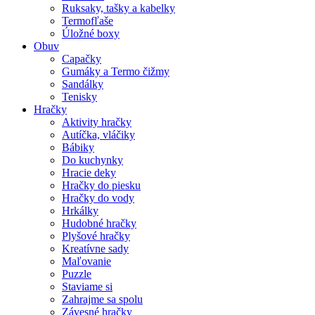
Ruksaky, tašky a kabelky
Termofľaše
Úložné boxy
Obuv
Capačky
Gumáky a Termo čižmy
Sandálky
Tenisky
Hračky
Aktivity hračky
Autíčka, vláčiky
Bábiky
Do kuchynky
Hracie deky
Hračky do piesku
Hračky do vody
Hrkálky
Hudobné hračky
Plyšové hračky
Kreatívne sady
Maľovanie
Puzzle
Staviame si
Zahrajme sa spolu
Závesné hračky