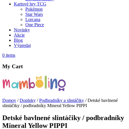
Kartové hry TCG
Pokémon
Star Wars
Lorcana
One Piece
Novinky
Akcie
Blog
Výpredaj
0
items
My Cart
Domov
/
Doplnky
/
Podbradníky a slintáčiky
/ Detské bavlnené
slintáčiky / podbradníky Mineral Yellow PIPPI
Detské bavlnené slintáčiky / podbradníky
Mineral Yellow PIPPI