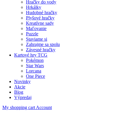
Hračky do vody
Hrkálky
Hudobné hračky
Plyšové hračky
Kreatívne sady
Maľovanie
Puzzle
Staviame si
Zahrajme sa spolu
Závesné hračky
Kartové hry TCG
Pokémon
Star Wars
Lorcana
One Piece
Novinky
Akcie
Blog
Výpredaj
My shopping cart
Account