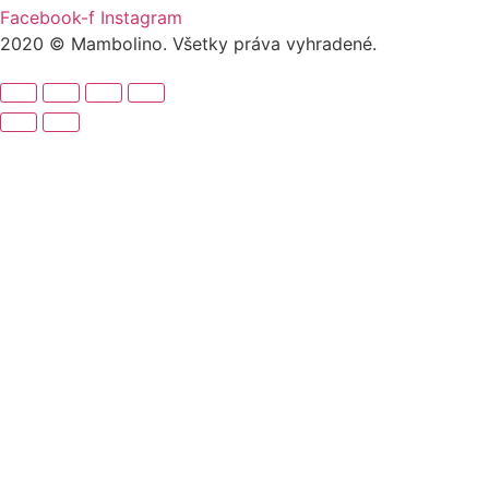
Facebook-f
Instagram
2020 © Mambolino. Všetky práva vyhradené.
Hľadať:
Chlapci
Bundy, vesty
Čiapky, korunky, klobúky, rukavice, nákrčníky,
šály
Mikiny, svetre, pulóvre
Nohavice, rifle, tepláky, legíny, kraťasy
Outdoorové oblečenie
Ponožky, pančuchy
Pyžamá
Sety a súpravy