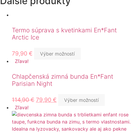
Ďalšie produkty
Termo súprava s kvetinkami En*Fant
Arctic Ice
79,90
€
Výber možností
Zľava!
Chlapčenská zimná bunda En*Fant
Parisian Night
114,90
€
79,90
€
Výber možností
Zľava!