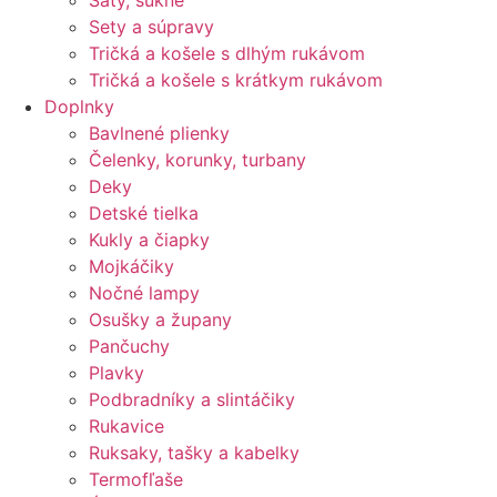
Šaty, sukne
Sety a súpravy
Tričká a košele s dlhým rukávom
Tričká a košele s krátkym rukávom
Doplnky
Bavlnené plienky
Čelenky, korunky, turbany
Deky
Detské tielka
Kukly a čiapky
Mojkáčiky
Nočné lampy
Osušky a župany
Pančuchy
Plavky
Podbradníky a slintáčiky
Rukavice
Ruksaky, tašky a kabelky
Termofľaše