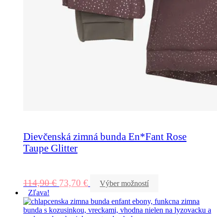
Dievčenská zimná bunda En*Fant Rose
Taupe Glitter
114,90
€
73,70
€
Výber možností
Zľava!