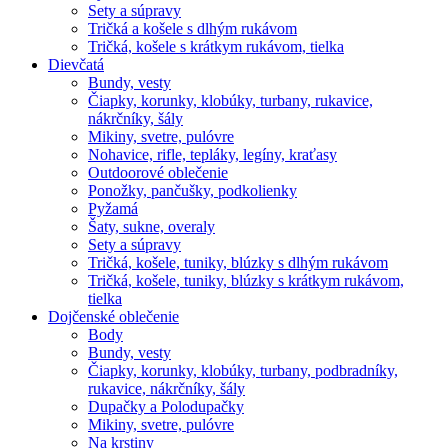
Sety a súpravy
Tričká a košele s dlhým rukávom
Tričká, košele s krátkym rukávom, tielka
Dievčatá
Bundy, vesty
Čiapky, korunky, klobúky, turbany, rukavice,
nákrčníky, šály
Mikiny, svetre, pulóvre
Nohavice, rifle, tepláky, legíny, kraťasy
Outdoorové oblečenie
Ponožky, pančušky, podkolienky
Pyžamá
Šaty, sukne, overaly
Sety a súpravy
Tričká, košele, tuniky, blúzky s dlhým rukávom
Tričká, košele, tuniky, blúzky s krátkym rukávom,
tielka
Dojčenské oblečenie
Body
Bundy, vesty
Čiapky, korunky, klobúky, turbany, podbradníky,
rukavice, nákrčníky, šály
Dupačky a Polodupačky
Mikiny, svetre, pulóvre
Na krstiny