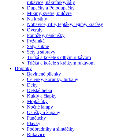
rukavice, nákrčníky, šály
Dupačky a Polodupačky
Mikiny, svetre, pulóvre
Na krstiny
Nohavice, rifle, tepláky, legíny, kraťasy
Overaly
Ponožky, pančušky
Pyžamká
Šaty, sukne
Sety a súpravy
Tričká a košele s dlhým rukávom
Tričká a košele s krátkym rukávom
Doplnky
Bavlnené plienky
Čelenky, korunky, turbany
Deky
Detské tielka
Kukly a čiapky
Mojkáčiky
Nočné lampy
Osušky a župany
Pančuchy
Plavky
Podbradníky a slintáčiky
Rukavice