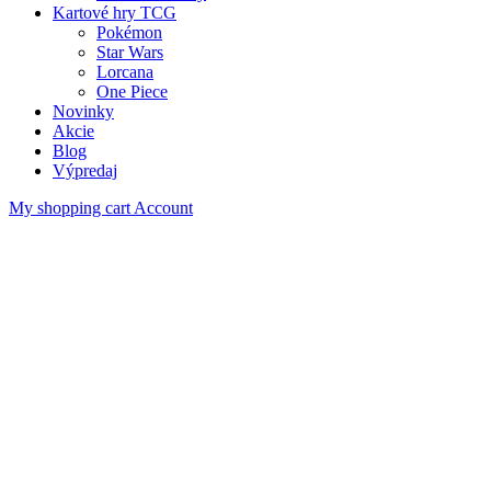
Kartové hry TCG
Pokémon
Star Wars
Lorcana
One Piece
Novinky
Akcie
Blog
Výpredaj
My shopping cart
Account