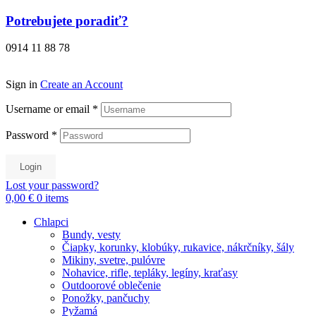
Preskočiť
Potrebujete poradiť?
na
obsah
0914 11 88 78
Sign in
Create an Account
Username or email
*
Password
*
Login
Lost your password?
0,00 €
0
items
Chlapci
Bundy, vesty
Čiapky, korunky, klobúky, rukavice, nákrčníky, šály
Mikiny, svetre, pulóvre
Nohavice, rifle, tepláky, legíny, kraťasy
Outdoorové oblečenie
Ponožky, pančuchy
Pyžamá