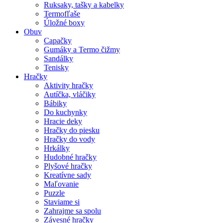
Ruksaky, tašky a kabelky
Termofľaše
Úložné boxy
Obuv
Capačky
Gumáky a Termo čižmy
Sandálky
Tenisky
Hračky
Aktivity hračky
Autíčka, vláčiky
Bábiky
Do kuchynky
Hracie deky
Hračky do piesku
Hračky do vody
Hrkálky
Hudobné hračky
Plyšové hračky
Kreatívne sady
Maľovanie
Puzzle
Staviame si
Zahrajme sa spolu
Závesné hračky