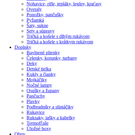
Nohavice, rifle, tepláky, legíny, kraťasy
Overaly
Ponožky, pančušky
Pyžamká
Šaty, sukne
Sety a súpravy
Tričká a košele s dlhým rukávom
Tričká a košele s krátkym rukávom
Doplnky
Bavlnené plienky
Čelenky, korunky, turbany
Deky
Detské tielka
Kukly a čiapky
Mojkáčiky
Nočné lampy
Osušky a župany
Pančuchy
Plavky
Podbradníky a slintáčiky
Rukavice
Ruksaky, tašky a kabelky
Termofľaše
Úložné boxy
Obuv