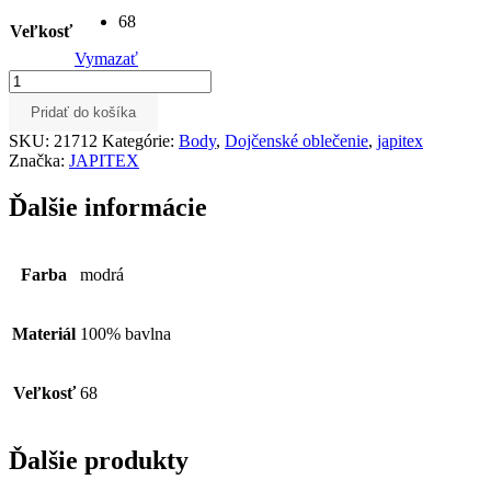
68
Veľkosť
Vymazať
množstvo
Detské
Pridať do košíka
body
ANIMALS
SKU:
21712
Kategórie:
Body
,
Dojčenské oblečenie
,
japitex
-
Značka:
JAPITEX
modré
Ďalšie informácie
Farba
modrá
Materiál
100% bavlna
Veľkosť
68
Ďalšie produkty