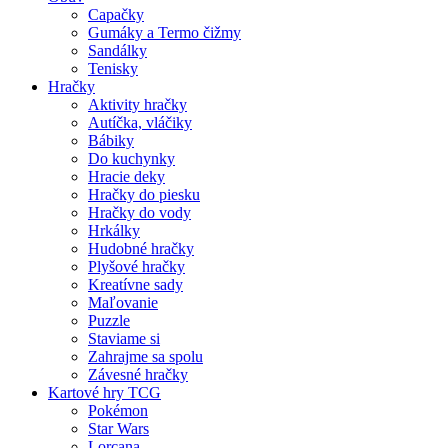
Capačky
Gumáky a Termo čižmy
Sandálky
Tenisky
Hračky
Aktivity hračky
Autíčka, vláčiky
Bábiky
Do kuchynky
Hracie deky
Hračky do piesku
Hračky do vody
Hrkálky
Hudobné hračky
Plyšové hračky
Kreatívne sady
Maľovanie
Puzzle
Staviame si
Zahrajme sa spolu
Závesné hračky
Kartové hry TCG
Pokémon
Star Wars
Lorcana