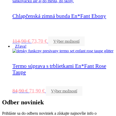
Chlapčenská zimná bunda En*Fant Ebony
114,90
€
73,70
€
Výber možností
Zľava!
Termo súprava s trblietkami En*Fant Rose
Taupe
84,90
€
71,90
€
Výber možností
Odber noviniek
Prihláste sa do odberu noviniek a získajte najnovšie info o