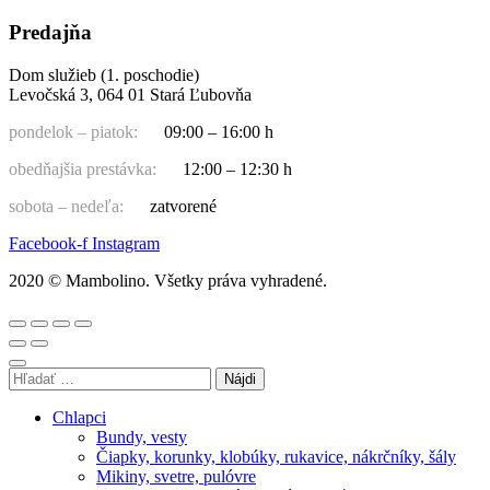
Predajňa
Dom služieb (1. poschodie)
Levočská 3, 064 01 Stará Ľubovňa
pondelok – piatok:
09:00 – 16:00 h
obedňajšia prestávka:
12:00 – 12:30 h
sobota – nedeľa:
zatvorené
Facebook-f
Instagram
2020 © Mambolino. Všetky práva vyhradené.
Hľadať:
Chlapci
Bundy, vesty
Čiapky, korunky, klobúky, rukavice, nákrčníky, šály
Mikiny, svetre, pulóvre