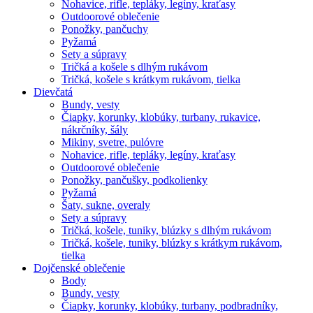
Nohavice, rifle, tepláky, legíny, kraťasy
Outdoorové oblečenie
Ponožky, pančuchy
Pyžamá
Sety a súpravy
Tričká a košele s dlhým rukávom
Tričká, košele s krátkym rukávom, tielka
Dievčatá
Bundy, vesty
Čiapky, korunky, klobúky, turbany, rukavice,
nákrčníky, šály
Mikiny, svetre, pulóvre
Nohavice, rifle, tepláky, legíny, kraťasy
Outdoorové oblečenie
Ponožky, pančušky, podkolienky
Pyžamá
Šaty, sukne, overaly
Sety a súpravy
Tričká, košele, tuniky, blúzky s dlhým rukávom
Tričká, košele, tuniky, blúzky s krátkym rukávom,
tielka
Dojčenské oblečenie
Body
Bundy, vesty
Čiapky, korunky, klobúky, turbany, podbradníky,