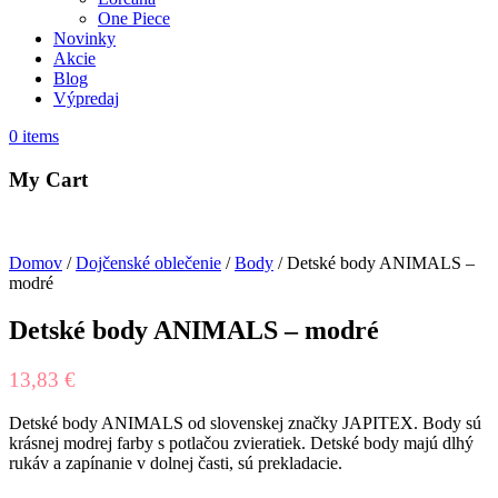
One Piece
Novinky
Akcie
Blog
Výpredaj
0
items
My Cart
Domov
/
Dojčenské oblečenie
/
Body
/ Detské body ANIMALS –
modré
Detské body ANIMALS – modré
13,83
€
Detské body ANIMALS od slovenskej značky JAPITEX. Body sú
krásnej modrej farby s potlačou zvieratiek. Detské body majú dlhý
rukáv a zapínanie v dolnej časti, sú prekladacie.