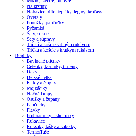
Mikiny, svetre, pulóvre
Na krstiny
Nohavice, rifle, tepláky, legíny, kraťasy
Overaly
Ponožky, pančušky
Pyžamká
Šaty, sukne
Sety a súpravy
Tričká a košele s dlhým rukávom
Tričká a košele s krátkym rukávom
Doplnky
Bavlnené plienky
Čelenky, korunky, turbany
Deky
Detské tielka
Kukly a čiapky
Mojkáčiky
Nočné lampy
Osušky a župany
Pančuchy
Plavky
Podbradníky a slintáčiky
Rukavice
Ruksaky, tašky a kabelky
Termofľaše