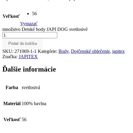
56
Veľkosť
Vymazať
množstvo Detské body JAPI DOG svetlosivé
Pridať do košíka
SKU:
271069-1-1
Kategórie:
Body
,
Dojčenské oblečenie
,
japitex
Značka:
JAPITEX
Ďalšie informácie
Farba
svetlosivá
Materiál
100% bavlna
Veľkosť
56