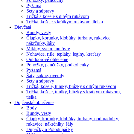
Ponožky, pančuchy
Pyžamá
Sety a súpravy
Tričká a košele s dlhým rukávom
Tričká, košele s krátkym rukávom, tielka
Dievčatá
Bundy, vesty
Čiapky, korunky, klobúky, turbany, rukavice,
nákrčníky, šály
Mikiny, svetre, pulóvre
Nohavice, rifle, tepláky, legíny, kraťasy
Outdoorové oblečenie
Ponožky, pančušky, podkolienky
Pyžamá
Šaty, sukne, overaly
Sety a súpravy
Tričká, košele, tuniky, blúzky s dlhým rukávom
Tričká, košele, tuniky, blúzky s krátkym rukávom,
tielka
Dojčenské oblečenie
Body
Bundy, vesty
Čiapky, korunky, klobúky, turbany, podbradníky,
rukavice, nákrčníky, šály
Dupačky a Polodupačky