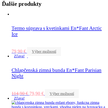
Ďalšie produkty
Termo súprava s kvetinkami En*Fant Arctic
Ice
79,90
€
Výber možností
Zľava!
Chlapčenská zimná bunda En*Fant Parisian
Night
114,90
€
79,90
€
Výber možností
Zľava!