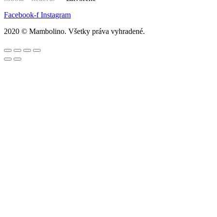
Facebook-f
Instagram
2020 © Mambolino. Všetky práva vyhradené.
Hľadať:
Chlapci
Bundy, vesty
Čiapky, korunky, klobúky, rukavice, nákrčníky, šály
Mikiny, svetre, pulóvre
Nohavice, rifle, tepláky, legíny, kraťasy
Outdoorové oblečenie
Ponožky, pančuchy
Pyžamá
Sety a súpravy
Tričká a košele s dlhým rukávom
Tričká, košele s krátkym rukávom, tielka
Dievčatá
Bundy, vesty
Čiapky, korunky, klobúky, turbany, rukavice,
nákrčníky, šály