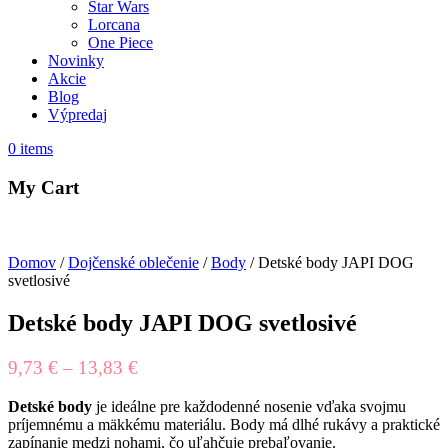
Star Wars
Lorcana
One Piece
Novinky
Akcie
Blog
Výpredaj
0
items
My Cart
Domov
/
Dojčenské oblečenie
/
Body
/ Detské body JAPI DOG
svetlosivé
Detské body JAPI DOG svetlosivé
9,73
€
–
13,83
€
Detské body
je ideálne pre každodenné nosenie vďaka svojmu
príjemnému a mäkkému materiálu. Body má dlhé rukávy a praktické
zapínanie medzi nohami, čo uľahčuje prebaľovanie.