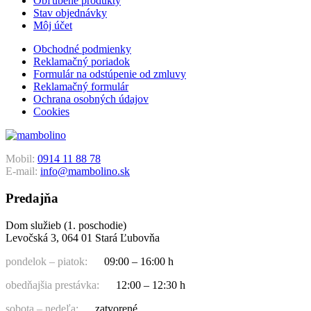
Obľúbené produkty
Stav objednávky
Môj účet
Obchodné podmienky
Reklamačný poriadok
Formulár na odstúpenie od zmluvy
Reklamačný formulár
Ochrana osobných údajov
Cookies
Mobil:
0914 11 88 78
E-mail:
info@mambolino.sk
Predajňa
Dom služieb (1. poschodie)
Levočská 3, 064 01 Stará Ľubovňa
pondelok – piatok:
09:00 – 16:00 h
obedňajšia prestávka:
12:00 – 12:30 h
sobota – nedeľa:
zatvorené