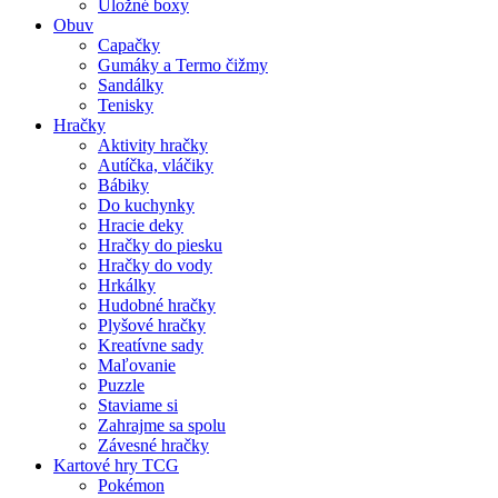
Úložné boxy
Obuv
Capačky
Gumáky a Termo čižmy
Sandálky
Tenisky
Hračky
Aktivity hračky
Autíčka, vláčiky
Bábiky
Do kuchynky
Hracie deky
Hračky do piesku
Hračky do vody
Hrkálky
Hudobné hračky
Plyšové hračky
Kreatívne sady
Maľovanie
Puzzle
Staviame si
Zahrajme sa spolu
Závesné hračky
Kartové hry TCG
Pokémon