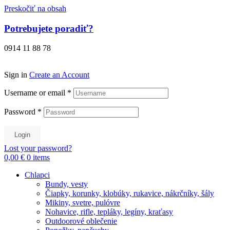
Preskočiť na obsah
Potrebujete poradiť?
0914 11 88 78
Sign in
Create an Account
Username or email
*
Password
*
Login
Lost your password?
0,00 €
0
items
Chlapci
Bundy, vesty
Čiapky, korunky, klobúky, rukavice, nákrčníky, šály
Mikiny, svetre, pulóvre
Nohavice, rifle, tepláky, legíny, kraťasy
Outdoorové oblečenie