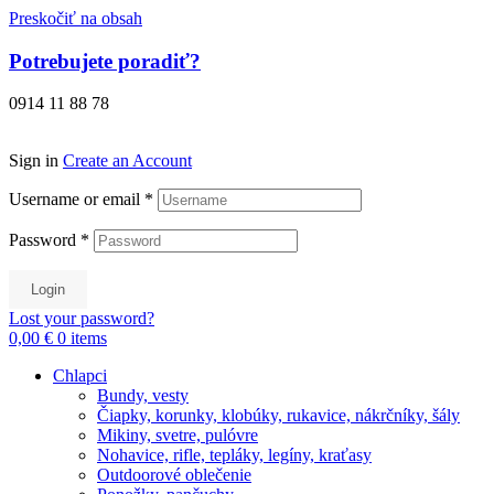
Preskočiť na obsah
Potrebujete poradiť?
0914 11 88 78
Sign in
Create an Account
Username or email
*
Password
*
Login
Lost your password?
0,00 €
0
items
Chlapci
Bundy, vesty
Čiapky, korunky, klobúky, rukavice, nákrčníky, šály
Mikiny, svetre, pulóvre
Nohavice, rifle, tepláky, legíny, kraťasy
Outdoorové oblečenie