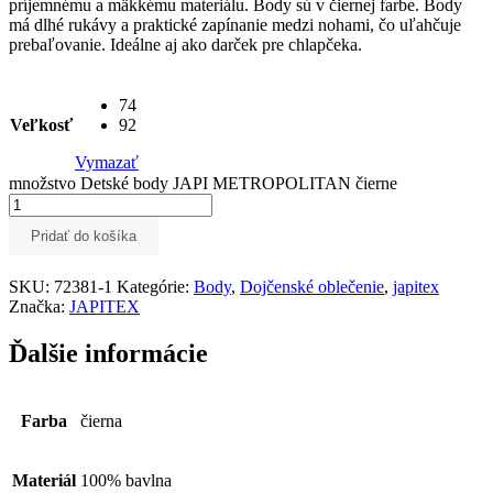
príjemnému a mäkkému materiálu. Body sú v čiernej farbe. Body
má dlhé rukávy a praktické zapínanie medzi nohami, čo uľahčuje
prebaľovanie. Ideálne aj ako darček pre chlapčeka.
74
Veľkosť
92
Vymazať
množstvo Detské body JAPI METROPOLITAN čierne
Pridať do košíka
SKU:
72381-1
Kategórie:
Body
,
Dojčenské oblečenie
,
japitex
Značka:
JAPITEX
Ďalšie informácie
Farba
čierna
Materiál
100% bavlna