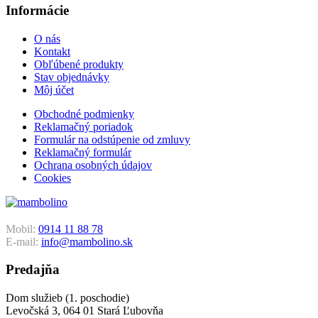
Informácie
O nás
Kontakt
Obľúbené produkty
Stav objednávky
Môj účet
Obchodné podmienky
Reklamačný poriadok
Formulár na odstúpenie od zmluvy
Reklamačný formulár
Ochrana osobných údajov
Cookies
Mobil:
0914 11 88 78
E-mail:
info@mambolino.sk
Predajňa
Dom služieb (1. poschodie)
Levočská 3, 064 01 Stará Ľubovňa