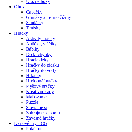
Úložné boxy
Obuv
Capačky
Gumáky a Termo čižmy
Sandálky
Tenisky
Hračky
Aktivity hračky
Autíčka, vláčiky
Bábiky
Do kuchynky
Hracie deky
Hračky do piesku
Hračky do vody
Hrkálky
Hudobné hračky
Plyšové hračky
Kreatívne sady
Maľovanie
Puzzle
Staviame si
Zahrajme sa spolu
Závesné hračky
Kartové hry TCG
Pokémon