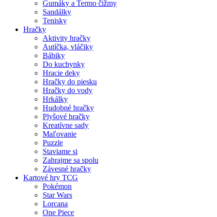
Gumáky a Termo čižmy
Sandálky
Tenisky
Hračky
Aktivity hračky
Autíčka, vláčiky
Bábiky
Do kuchynky
Hracie deky
Hračky do piesku
Hračky do vody
Hrkálky
Hudobné hračky
Plyšové hračky
Kreatívne sady
Maľovanie
Puzzle
Staviame si
Zahrajme sa spolu
Závesné hračky
Kartové hry TCG
Pokémon
Star Wars
Lorcana
One Piece