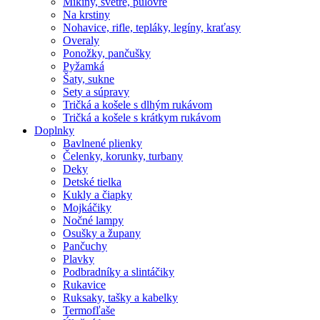
Mikiny, svetre, pulóvre
Na krstiny
Nohavice, rifle, tepláky, legíny, kraťasy
Overaly
Ponožky, pančušky
Pyžamká
Šaty, sukne
Sety a súpravy
Tričká a košele s dlhým rukávom
Tričká a košele s krátkym rukávom
Doplnky
Bavlnené plienky
Čelenky, korunky, turbany
Deky
Detské tielka
Kukly a čiapky
Mojkáčiky
Nočné lampy
Osušky a župany
Pančuchy
Plavky
Podbradníky a slintáčiky
Rukavice
Ruksaky, tašky a kabelky
Termofľaše