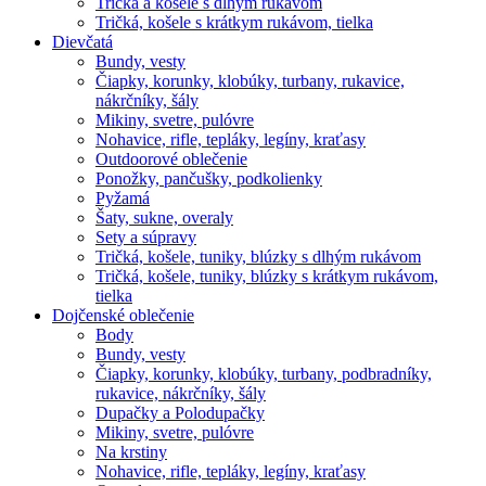
Tričká a košele s dlhým rukávom
Tričká, košele s krátkym rukávom, tielka
Dievčatá
Bundy, vesty
Čiapky, korunky, klobúky, turbany, rukavice,
nákrčníky, šály
Mikiny, svetre, pulóvre
Nohavice, rifle, tepláky, legíny, kraťasy
Outdoorové oblečenie
Ponožky, pančušky, podkolienky
Pyžamá
Šaty, sukne, overaly
Sety a súpravy
Tričká, košele, tuniky, blúzky s dlhým rukávom
Tričká, košele, tuniky, blúzky s krátkym rukávom,
tielka
Dojčenské oblečenie
Body
Bundy, vesty
Čiapky, korunky, klobúky, turbany, podbradníky,
rukavice, nákrčníky, šály
Dupačky a Polodupačky
Mikiny, svetre, pulóvre
Na krstiny
Nohavice, rifle, tepláky, legíny, kraťasy