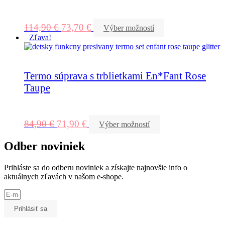
114,90
€
73,70
€
Výber možností
Zľava!
Termo súprava s trblietkami En*Fant Rose
Taupe
84,90
€
71,90
€
Výber možností
Odber noviniek
Prihláste sa do odberu noviniek a získajte najnovšie info o
aktuálnych zľavách v našom e-shope.
Prihlásiť sa