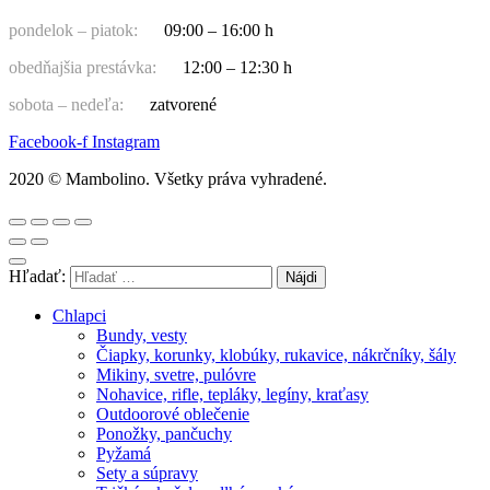
pondelok – piatok:
09:00 – 16:00 h
obedňajšia prestávka:
12:00 – 12:30 h
sobota – nedeľa:
zatvorené
Facebook-f
Instagram
2020 © Mambolino. Všetky práva vyhradené.
Hľadať:
Chlapci
Bundy, vesty
Čiapky, korunky, klobúky, rukavice, nákrčníky, šály
Mikiny, svetre, pulóvre
Nohavice, rifle, tepláky, legíny, kraťasy
Outdoorové oblečenie
Ponožky, pančuchy
Pyžamá
Sety a súpravy