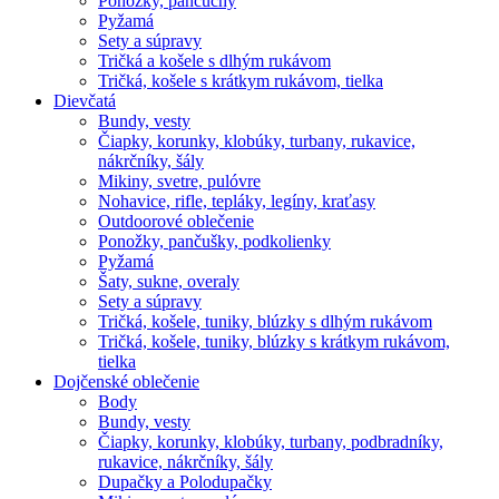
Ponožky, pančuchy
Pyžamá
Sety a súpravy
Tričká a košele s dlhým rukávom
Tričká, košele s krátkym rukávom, tielka
Dievčatá
Bundy, vesty
Čiapky, korunky, klobúky, turbany, rukavice,
nákrčníky, šály
Mikiny, svetre, pulóvre
Nohavice, rifle, tepláky, legíny, kraťasy
Outdoorové oblečenie
Ponožky, pančušky, podkolienky
Pyžamá
Šaty, sukne, overaly
Sety a súpravy
Tričká, košele, tuniky, blúzky s dlhým rukávom
Tričká, košele, tuniky, blúzky s krátkym rukávom,
tielka
Dojčenské oblečenie
Body
Bundy, vesty
Čiapky, korunky, klobúky, turbany, podbradníky,
rukavice, nákrčníky, šály
Dupačky a Polodupačky