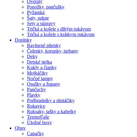
Overaly
Ponožky, pančušky
Pyžamká
Šaty, sukne
Sety a súpravy
Tričká a košele s dlhým rukávom
Tričká a košele s krátkym rukávom
Doplnky
Bavlnené plienky
Čelenky, korunky, turbany
Deky
Detské tielka
Kukly a čiapky
Mojkáčiky
Nočné lampy
Osušky a župany
Pančuchy
Plavky
Podbradníky a slintáčiky
Rukavice
Ruksaky, tašky a kabelky
Termofľaše
Úložné boxy
Obuv
Capačky