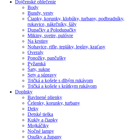
Dojčenské oblečenie
Body
Bundy, vesty
Čiapky, korunky, klobúky, turbany, podbradníky,
rukavice, nákrčníky, šály
Dupačky a Polodupačky
Mikiny, svetre, pulóvre
Na krstiny
Nohavice, rifle, tepláky, legíny, kraťasy
Overaly
Ponožky, pančušky
Pyžamká
Šaty, sukne
Sety a súpravy
Tričká a košele s dlhým rukávom
Tričká a košele s krátkym rukávom
Doplnky
Bavlnené plienky
Čelenky, korunky, turbany
Deky
Detské tielka
Kukly a čiapky
Mojkáčiky
Nočné lampy
Osušky a župany