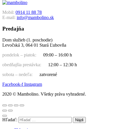
Mobil:
0914 11 88 78
E-mail:
info@mambolino.sk
Predajňa
Dom služieb (1. poschodie)
Levočská 3, 064 01 Stará Ľubovňa
pondelok – piatok:
09:00 – 16:00 h
obedňajšia prestávka:
12:00 – 12:30 h
sobota – nedeľa:
zatvorené
Facebook-f
Instagram
2020 © Mambolino. Všetky práva vyhradené.
Hľadať: