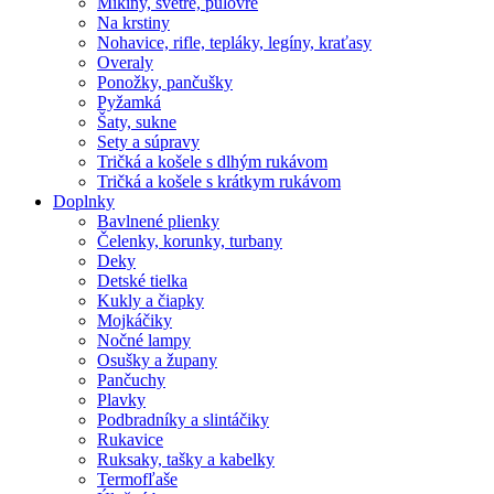
Mikiny, svetre, pulóvre
Na krstiny
Nohavice, rifle, tepláky, legíny, kraťasy
Overaly
Ponožky, pančušky
Pyžamká
Šaty, sukne
Sety a súpravy
Tričká a košele s dlhým rukávom
Tričká a košele s krátkym rukávom
Doplnky
Bavlnené plienky
Čelenky, korunky, turbany
Deky
Detské tielka
Kukly a čiapky
Mojkáčiky
Nočné lampy
Osušky a župany
Pančuchy
Plavky
Podbradníky a slintáčiky
Rukavice
Ruksaky, tašky a kabelky
Termofľaše