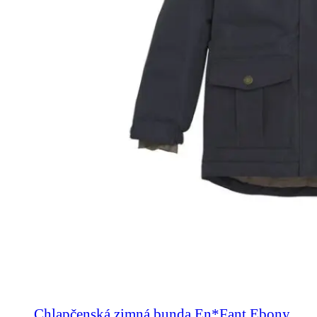
Chlapčenská zimná bunda En*Fant Ebony