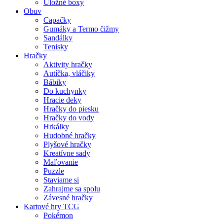
Úložné boxy
Obuv
Capačky
Gumáky a Termo čižmy
Sandálky
Tenisky
Hračky
Aktivity hračky
Autíčka, vláčiky
Bábiky
Do kuchynky
Hracie deky
Hračky do piesku
Hračky do vody
Hrkálky
Hudobné hračky
Plyšové hračky
Kreatívne sady
Maľovanie
Puzzle
Staviame si
Zahrajme sa spolu
Závesné hračky
Kartové hry TCG
Pokémon