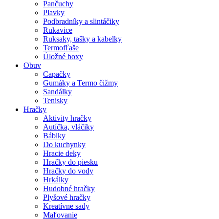
Pančuchy
Plavky
Podbradníky a slintáčiky
Rukavice
Ruksaky, tašky a kabelky
Termofľaše
Úložné boxy
Obuv
Capačky
Gumáky a Termo čižmy
Sandálky
Tenisky
Hračky
Aktivity hračky
Autíčka, vláčiky
Bábiky
Do kuchynky
Hracie deky
Hračky do piesku
Hračky do vody
Hrkálky
Hudobné hračky
Plyšové hračky
Kreatívne sady
Maľovanie