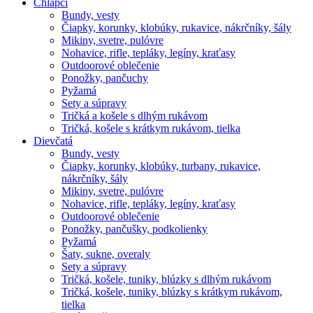
Chlapci
Bundy, vesty
Čiapky, korunky, klobúky, rukavice, nákrčníky, šály
Mikiny, svetre, pulóvre
Nohavice, rifle, tepláky, legíny, kraťasy
Outdoorové oblečenie
Ponožky, pančuchy
Pyžamá
Sety a súpravy
Tričká a košele s dlhým rukávom
Tričká, košele s krátkym rukávom, tielka
Dievčatá
Bundy, vesty
Čiapky, korunky, klobúky, turbany, rukavice,
nákrčníky, šály
Mikiny, svetre, pulóvre
Nohavice, rifle, tepláky, legíny, kraťasy
Outdoorové oblečenie
Ponožky, pančušky, podkolienky
Pyžamá
Šaty, sukne, overaly
Sety a súpravy
Tričká, košele, tuniky, blúzky s dlhým rukávom
Tričká, košele, tuniky, blúzky s krátkym rukávom,
tielka