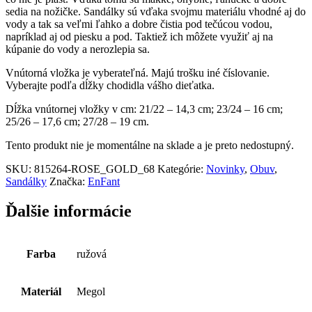
sedia na nožičke. Sandálky sú vďaka svojmu materiálu vhodné aj do
vody a tak sa veľmi ľahko a dobre čistia pod tečúcou vodou,
napríklad aj od piesku a pod. Taktiež ich môžete využiť aj na
kúpanie do vody a nerozlepia sa.
Vnútorná vložka je vyberateľná. Majú trošku iné číslovanie.
Vyberajte podľa dĺžky chodidla vášho dieťatka.
Dĺžka vnútornej vložky v cm: 21/22 – 14,3 cm; 23/24 – 16 cm;
25/26 – 17,6 cm; 27/28 – 19 cm.
Tento produkt nie je momentálne na sklade a je preto nedostupný.
SKU:
815264-ROSE_GOLD_68
Kategórie:
Novinky
,
Obuv
,
Sandálky
Značka:
EnFant
Ďalšie informácie
Farba
ružová
Materiál
Megol