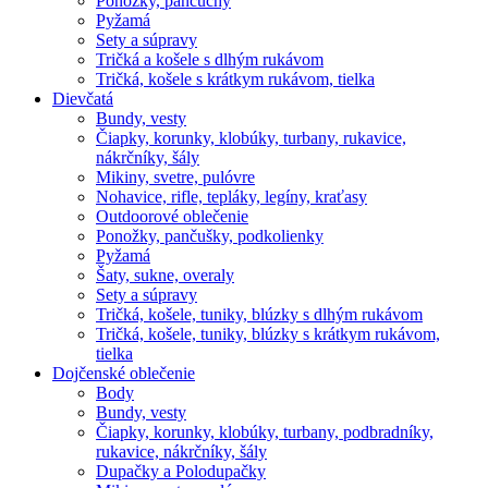
Ponožky, pančuchy
Pyžamá
Sety a súpravy
Tričká a košele s dlhým rukávom
Tričká, košele s krátkym rukávom, tielka
Dievčatá
Bundy, vesty
Čiapky, korunky, klobúky, turbany, rukavice,
nákrčníky, šály
Mikiny, svetre, pulóvre
Nohavice, rifle, tepláky, legíny, kraťasy
Outdoorové oblečenie
Ponožky, pančušky, podkolienky
Pyžamá
Šaty, sukne, overaly
Sety a súpravy
Tričká, košele, tuniky, blúzky s dlhým rukávom
Tričká, košele, tuniky, blúzky s krátkym rukávom,
tielka
Dojčenské oblečenie
Body
Bundy, vesty
Čiapky, korunky, klobúky, turbany, podbradníky,
rukavice, nákrčníky, šály
Dupačky a Polodupačky