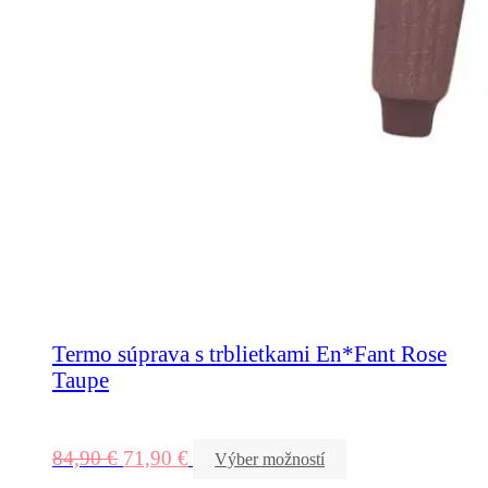
Termo súprava s trblietkami En*Fant Rose
Taupe
84,90
€
71,90
€
Výber možností