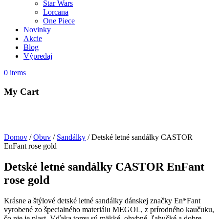
Star Wars
Lorcana
One Piece
Novinky
Akcie
Blog
Výpredaj
0
items
My Cart
Domov
/
Obuv
/
Sandálky
/ Detské letné sandálky CASTOR
EnFant rose gold
Detské letné sandálky CASTOR EnFant
rose gold
Krásne a štýlové detské letné sandálky dánskej značky En*Fant
vyrobené zo špecialného materiálu MEGOL, z prírodného kaučuku,
čo nie je plast. Vďaka tomu sú mäkké, ohybné, ľahučké a dobre