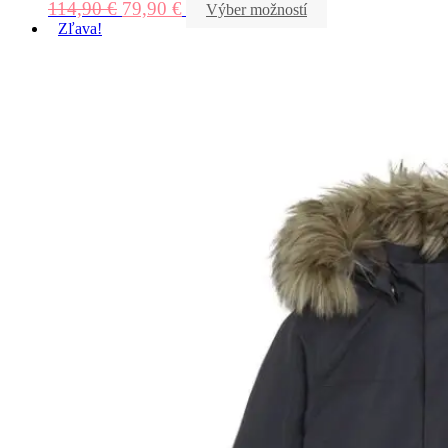
114,90
€
79,90
€
Výber možností
Zľava!