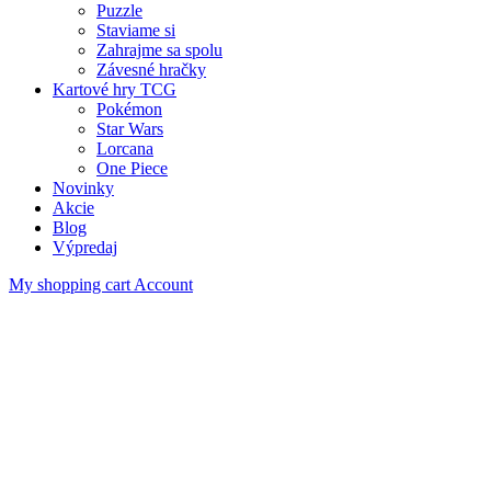
Puzzle
Staviame si
Zahrajme sa spolu
Závesné hračky
Kartové hry TCG
Pokémon
Star Wars
Lorcana
One Piece
Novinky
Akcie
Blog
Výpredaj
My shopping cart
Account