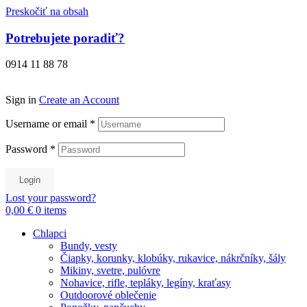
Preskočiť na obsah
Potrebujete poradiť?
0914 11 88 78
Sign in
Create an Account
Username or email
*
Password
*
Login
Lost your password?
0,00 €
0
items
Chlapci
Bundy, vesty
Čiapky, korunky, klobúky, rukavice, nákrčníky, šály
Mikiny, svetre, pulóvre
Nohavice, rifle, tepláky, legíny, kraťasy
Outdoorové oblečenie