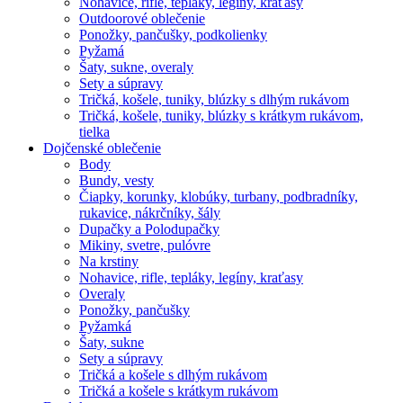
Nohavice, rifle, tepláky, legíny, kraťasy
Outdoorové oblečenie
Ponožky, pančušky, podkolienky
Pyžamá
Šaty, sukne, overaly
Sety a súpravy
Tričká, košele, tuniky, blúzky s dlhým rukávom
Tričká, košele, tuniky, blúzky s krátkym rukávom,
tielka
Dojčenské oblečenie
Body
Bundy, vesty
Čiapky, korunky, klobúky, turbany, podbradníky,
rukavice, nákrčníky, šály
Dupačky a Polodupačky
Mikiny, svetre, pulóvre
Na krstiny
Nohavice, rifle, tepláky, legíny, kraťasy
Overaly
Ponožky, pančušky
Pyžamká
Šaty, sukne
Sety a súpravy
Tričká a košele s dlhým rukávom
Tričká a košele s krátkym rukávom