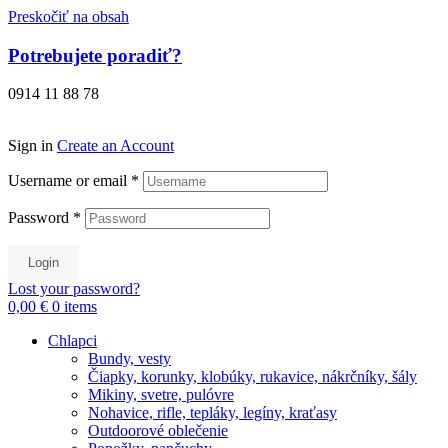
Preskočiť na obsah
Potrebujete poradiť?
0914 11 88 78
Sign in
Create an Account
Username or email
*
Password
*
Login
Lost your password?
0,00 €
0
items
Chlapci
Bundy, vesty
Čiapky, korunky, klobúky, rukavice, nákrčníky, šály
Mikiny, svetre, pulóvre
Nohavice, rifle, tepláky, legíny, kraťasy
Outdoorové oblečenie