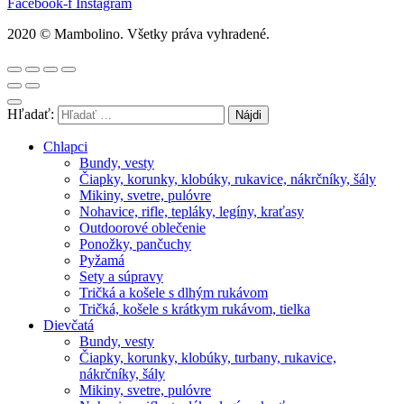
Facebook-f
Instagram
2020 © Mambolino. Všetky práva vyhradené.
Hľadať:
Chlapci
Bundy, vesty
Čiapky, korunky, klobúky, rukavice, nákrčníky, šály
Mikiny, svetre, pulóvre
Nohavice, rifle, tepláky, legíny, kraťasy
Outdoorové oblečenie
Ponožky, pančuchy
Pyžamá
Sety a súpravy
Tričká a košele s dlhým rukávom
Tričká, košele s krátkym rukávom, tielka
Dievčatá
Bundy, vesty
Čiapky, korunky, klobúky, turbany, rukavice,
nákrčníky, šály
Mikiny, svetre, pulóvre