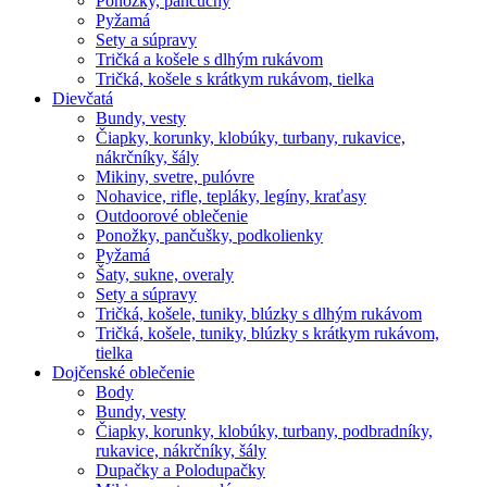
Ponožky, pančuchy
Pyžamá
Sety a súpravy
Tričká a košele s dlhým rukávom
Tričká, košele s krátkym rukávom, tielka
Dievčatá
Bundy, vesty
Čiapky, korunky, klobúky, turbany, rukavice,
nákrčníky, šály
Mikiny, svetre, pulóvre
Nohavice, rifle, tepláky, legíny, kraťasy
Outdoorové oblečenie
Ponožky, pančušky, podkolienky
Pyžamá
Šaty, sukne, overaly
Sety a súpravy
Tričká, košele, tuniky, blúzky s dlhým rukávom
Tričká, košele, tuniky, blúzky s krátkym rukávom,
tielka
Dojčenské oblečenie
Body
Bundy, vesty
Čiapky, korunky, klobúky, turbany, podbradníky,
rukavice, nákrčníky, šály
Dupačky a Polodupačky