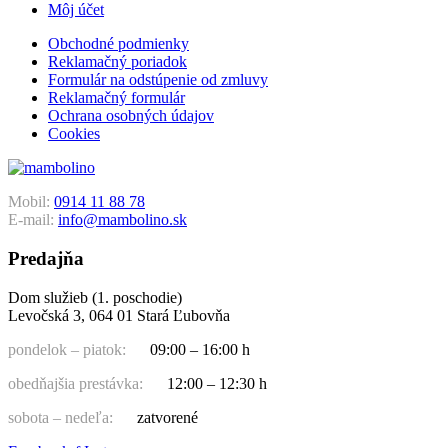
Môj účet
Obchodné podmienky
Reklamačný poriadok
Formulár na odstúpenie od zmluvy
Reklamačný formulár
Ochrana osobných údajov
Cookies
Mobil:
0914 11 88 78
E-mail:
info@mambolino.sk
Predajňa
Dom služieb (1. poschodie)
Levočská 3, 064 01 Stará Ľubovňa
pondelok – piatok:
09:00 – 16:00 h
obedňajšia prestávka:
12:00 – 12:30 h
sobota – nedeľa:
zatvorené