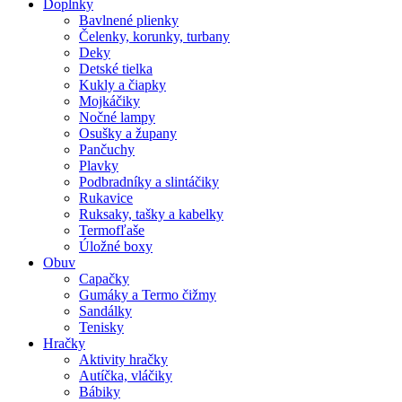
Doplnky
Bavlnené plienky
Čelenky, korunky, turbany
Deky
Detské tielka
Kukly a čiapky
Mojkáčiky
Nočné lampy
Osušky a župany
Pančuchy
Plavky
Podbradníky a slintáčiky
Rukavice
Ruksaky, tašky a kabelky
Termofľaše
Úložné boxy
Obuv
Capačky
Gumáky a Termo čižmy
Sandálky
Tenisky
Hračky
Aktivity hračky
Autíčka, vláčiky
Bábiky