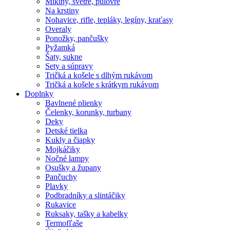
Mikiny, svetre, pulóvre
Na krstiny
Nohavice, rifle, tepláky, legíny, kraťasy
Overaly
Ponožky, pančušky
Pyžamká
Šaty, sukne
Sety a súpravy
Tričká a košele s dlhým rukávom
Tričká a košele s krátkym rukávom
Doplnky
Bavlnené plienky
Čelenky, korunky, turbany
Deky
Detské tielka
Kukly a čiapky
Mojkáčiky
Nočné lampy
Osušky a župany
Pančuchy
Plavky
Podbradníky a slintáčiky
Rukavice
Ruksaky, tašky a kabelky
Termofľaše