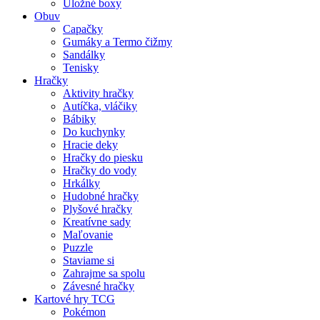
Úložné boxy
Obuv
Capačky
Gumáky a Termo čižmy
Sandálky
Tenisky
Hračky
Aktivity hračky
Autíčka, vláčiky
Bábiky
Do kuchynky
Hracie deky
Hračky do piesku
Hračky do vody
Hrkálky
Hudobné hračky
Plyšové hračky
Kreatívne sady
Maľovanie
Puzzle
Staviame si
Zahrajme sa spolu
Závesné hračky
Kartové hry TCG
Pokémon