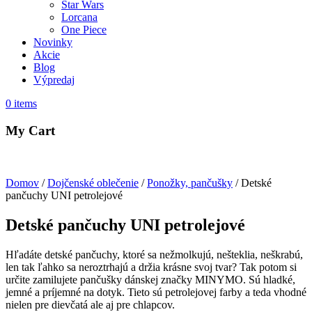
Star Wars
Lorcana
One Piece
Novinky
Akcie
Blog
Výpredaj
0
items
My Cart
Domov
/
Dojčenské oblečenie
/
Ponožky, pančušky
/ Detské
pančuchy UNI petrolejové
Detské pančuchy UNI petrolejové
Hľadáte detské pančuchy, ktoré sa nežmolkujú, nešteklia, neškrabú,
len tak ľahko sa neroztrhajú a držia krásne svoj tvar? Tak potom si
určite zamilujete pančušky dánskej značky MINYMO. Sú hladké,
jemné a príjemné na dotyk. Tieto sú petrolejovej farby a teda vhodné
nielen pre dievčatá ale aj pre chlapcov.