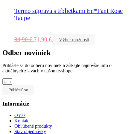
Termo súprava s trblietkami En*Fant Rose
Taupe
84,90
€
71,90
€
Výber možností
Odber noviniek
Prihláste sa do odberu noviniek a získajte najnovšie info o
aktuálnych zľavách v našom e-shope.
Prihlásiť sa
Informácie
O nás
Kontakt
Obľúbené produkty
Stav objednávky