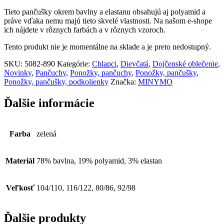
Tieto pančušky okrem bavlny a elastanu obsahujú aj polyamid a
práve vďaka nemu majú tieto skvelé vlastnosti. Na našom e-shope
ich nájdete v rôznych farbách a v rôznych vzoroch.
Tento produkt nie je momentálne na sklade a je preto nedostupný.
SKU:
5082-890
Kategórie:
Chlapci
,
Dievčatá
,
Dojčenské oblečenie
,
Novinky
,
Pančuchy
,
Ponožky, pančuchy
,
Ponožky, pančušky
,
Ponožky, pančušky, podkolienky
Značka:
MINYMO
Ďalšie informácie
Farba
zelená
Materiál
78% bavlna, 19% polyamid, 3% elastan
Veľkosť
104/110, 116/122, 80/86, 92/98
Ďalšie produkty