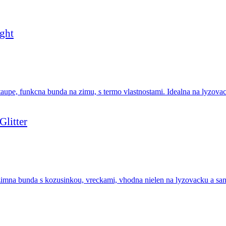
ght
litter