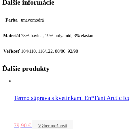
Ďalšie informácie
Farba
tmavomodrá
Materiál
78% bavlna, 19% polyamid, 3% elastan
Veľkosť
104/110, 116/122, 80/86, 92/98
Ďalšie produkty
Termo súprava s kvetinkami En*Fant Arctic Ic
79,90
€
Výber možností