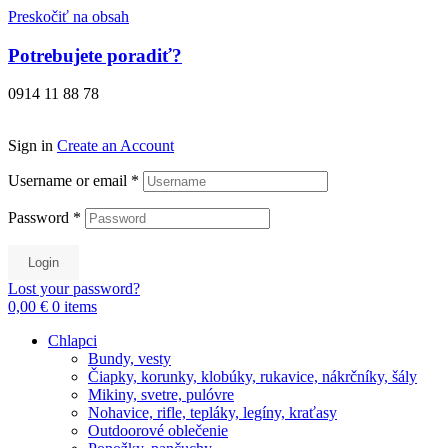
Preskočiť na obsah
Potrebujete poradiť?
0914 11 88 78
Sign in
Create an Account
Username or email
*
Password
*
Login
Lost your password?
0,00 €
0
items
Chlapci
Bundy, vesty
Čiapky, korunky, klobúky, rukavice, nákrčníky, šály
Mikiny, svetre, pulóvre
Nohavice, rifle, tepláky, legíny, kraťasy
Outdoorové oblečenie