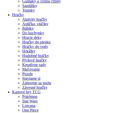
Gumáky a Termo čižmy
Sandálky
Tenisky
Hračky
Aktivity hračky
Autíčka, vláčiky
Bábiky
Do kuchynky
Hracie deky
Hračky do piesku
Hračky do vody
Hrkálky
Hudobné hračky
Plyšové hračky
Kreatívne sady
Maľovanie
Puzzle
Staviame si
Zahrajme sa spolu
Závesné hračky
Kartové hry TCG
Pokémon
Star Wars
Lorcana
One Piece