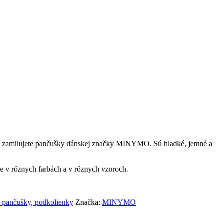
rčite zamilujete pančušky dánskej značky MINYMO. Sú hladké, jemné a
te v rôznych farbách a v rôznych vzoroch.
 pančušky, podkolienky
Značka:
MINYMO