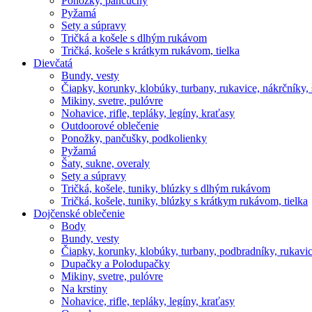
Ponožky, pančuchy
Pyžamá
Sety a súpravy
Tričká a košele s dlhým rukávom
Tričká, košele s krátkym rukávom, tielka
Dievčatá
Bundy, vesty
Čiapky, korunky, klobúky, turbany, rukavice, nákrčníky, 
Mikiny, svetre, pulóvre
Nohavice, rifle, tepláky, legíny, kraťasy
Outdoorové oblečenie
Ponožky, pančušky, podkolienky
Pyžamá
Šaty, sukne, overaly
Sety a súpravy
Tričká, košele, tuniky, blúzky s dlhým rukávom
Tričká, košele, tuniky, blúzky s krátkym rukávom, tielka
Dojčenské oblečenie
Body
Bundy, vesty
Čiapky, korunky, klobúky, turbany, podbradníky, rukavic
Dupačky a Polodupačky
Mikiny, svetre, pulóvre
Na krstiny
Nohavice, rifle, tepláky, legíny, kraťasy