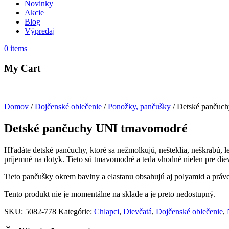
Novinky
Akcie
Blog
Výpredaj
0
items
My Cart
Domov
/
Dojčenské oblečenie
/
Ponožky, pančušky
/ Detské pančuc
Detské pančuchy UNI tmavomodré
Hľadáte detské pančuchy, ktoré sa nežmolkujú, nešteklia, neškrabú, 
príjemné na dotyk. Tieto sú tmavomodré a teda vhodné nielen pre diev
Tieto pančušky okrem bavlny a elastanu obsahujú aj polyamid a práve
Tento produkt nie je momentálne na sklade a je preto nedostupný.
SKU:
5082-778
Kategórie:
Chlapci
,
Dievčatá
,
Dojčenské oblečenie
,