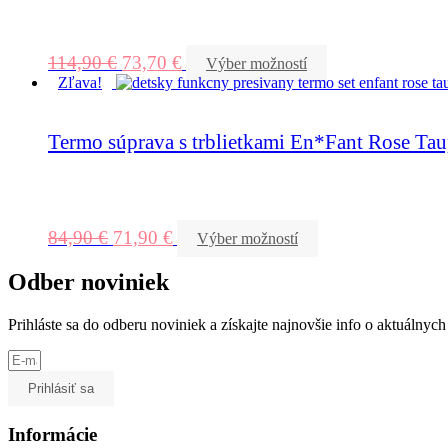
114,90
€
73,70
€
Výber možností
Zľava!
Termo súprava s trblietkami En*Fant Rose Ta
84,90
€
71,90
€
Výber možností
Odber noviniek
Prihláste sa do odberu noviniek a získajte najnovšie info o aktuálny
Prihlásiť sa
Informácie