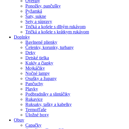
Overaly
Ponožky, pančušky
Pyžamká
Šaty, sukne
Sety a súpravy
Tričká a košele s dlhým rukávom
Tričká a košele s krátkym rukávom
Doplnky
Bavlnené plienky
Čelenky, korunky, turbany
Deky
Detské tielka
Kukly a čiapky
Mojkáčiky
Nočné lampy
Osušky a župany
Pančuchy
Plavky
Podbradníky a slintáčiky
Rukavice
Ruksaky, tašky a kabelky
Termofľaše
Úložné boxy
Obuv
Capačky