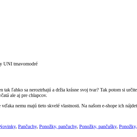
hy UNI tmavomodré
len tak ľahko sa neroztrhajú a držia krásne svoj tvar? Tak potom si u
čatá ale aj pre chlapcov.
 vďaka nemu majú tieto skvelé vlastnosti. Na našom e-shope ich nájde
Novinky
,
Pančuchy
,
Ponožky, pančuchy
,
Ponožky, pančušky
,
Ponožky,