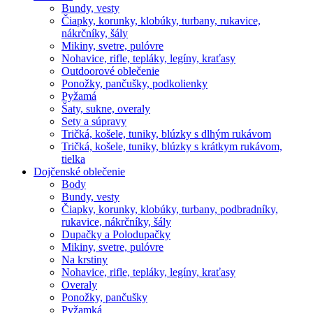
Bundy, vesty
Čiapky, korunky, klobúky, turbany, rukavice,
nákrčníky, šály
Mikiny, svetre, pulóvre
Nohavice, rifle, tepláky, legíny, kraťasy
Outdoorové oblečenie
Ponožky, pančušky, podkolienky
Pyžamá
Šaty, sukne, overaly
Sety a súpravy
Tričká, košele, tuniky, blúzky s dlhým rukávom
Tričká, košele, tuniky, blúzky s krátkym rukávom,
tielka
Dojčenské oblečenie
Body
Bundy, vesty
Čiapky, korunky, klobúky, turbany, podbradníky,
rukavice, nákrčníky, šály
Dupačky a Polodupačky
Mikiny, svetre, pulóvre
Na krstiny
Nohavice, rifle, tepláky, legíny, kraťasy
Overaly
Ponožky, pančušky
Pyžamká