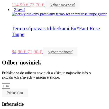
114,90
€
73,70
€
Výber možností
Zľava!
Termo súprava s trblietkami En*Fant Rose
Taupe
84,90
€
71,90
€
Výber možností
Odber noviniek
Prihláste sa do odberu noviniek a získajte najnovšie info o
aktuálnych zľavách v našom e-shope.
Prihlásiť sa
Informácie