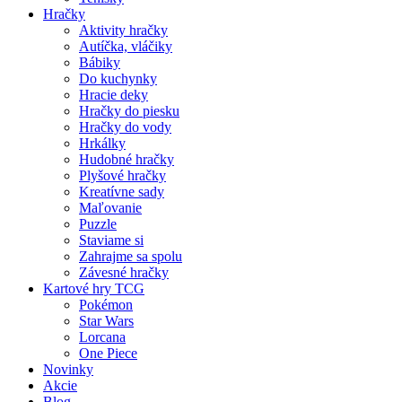
Hračky
Aktivity hračky
Autíčka, vláčiky
Bábiky
Do kuchynky
Hracie deky
Hračky do piesku
Hračky do vody
Hrkálky
Hudobné hračky
Plyšové hračky
Kreatívne sady
Maľovanie
Puzzle
Staviame si
Zahrajme sa spolu
Závesné hračky
Kartové hry TCG
Pokémon
Star Wars
Lorcana
One Piece
Novinky
Akcie
Blog