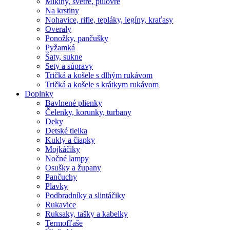
Mikiny, svetre, pulóvre
Na krstiny
Nohavice, rifle, tepláky, legíny, kraťasy
Overaly
Ponožky, pančušky
Pyžamká
Šaty, sukne
Sety a súpravy
Tričká a košele s dlhým rukávom
Tričká a košele s krátkym rukávom
Doplnky
Bavlnené plienky
Čelenky, korunky, turbany
Deky
Detské tielka
Kukly a čiapky
Mojkáčiky
Nočné lampy
Osušky a župany
Pančuchy
Plavky
Podbradníky a slintáčiky
Rukavice
Ruksaky, tašky a kabelky
Termofľaše