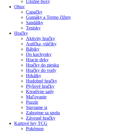
Úložné boxy
Obuv
Capačky
Gumáky a Termo čižmy
Sandálky
Tenisky
Hračky
Aktivity hračky
Autíčka, vláčiky
Bábiky
Do kuchynky
Hracie deky
Hračky do piesku
Hračky do vody
Hrkálky
Hudobné hračky
Plyšové hračky
Kreatívne sady
Maľovanie
Puzzle
Staviame si
Zahrajme sa spolu
Závesné hračky
Kartové hry TCG
Pokémon