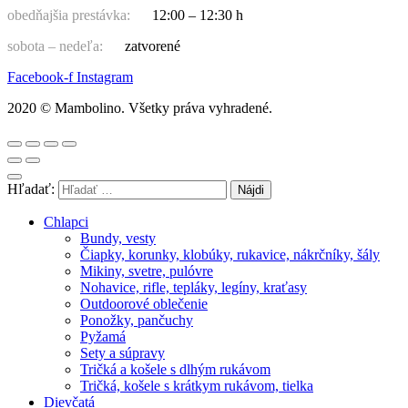
obedňajšia prestávka:
12:00 – 12:30 h
sobota – nedeľa:
zatvorené
Facebook-f
Instagram
2020 © Mambolino. Všetky práva vyhradené.
Hľadať:
Chlapci
Bundy, vesty
Čiapky, korunky, klobúky, rukavice, nákrčníky, šály
Mikiny, svetre, pulóvre
Nohavice, rifle, tepláky, legíny, kraťasy
Outdoorové oblečenie
Ponožky, pančuchy
Pyžamá
Sety a súpravy
Tričká a košele s dlhým rukávom
Tričká, košele s krátkym rukávom, tielka
Dievčatá