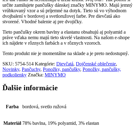
určite zamilujete pančušky dánskej značky MINYMO. Majú jemný
vrúbkovaný vzor a sú príjemné na dotyk. Tieto sú vo výhodnom
dvojbalení v bordovej a svetloružovej farbe. Pre dievčatá ako
stvorené. Vhodné balenie aj pre dvojičky.
Tieto pančušky okrem bavlny a elastanu obsahujú aj polyamid a
práve vďaka nemu majú tieto skvelé vlastnosti. Na našom e-shope
ich nájdete v rôznych farbách a v rôznych vzoroch.
Tento produkt nie je momentálne na sklade a je preto nedostupný.
SKU:
5754-514
Kategórie:
Dievčatá
,
Dojčenské oblečenie
,
Novinky
,
Pančuchy
,
Ponožky, pančušky
,
Ponožky, pančušky,
podkolienky
Značka:
MINYMO
Ďalšie informácie
Farba
bordová, svetlo ružová
Materiál
78% bavlna, 19% polyamid, 3% elastan