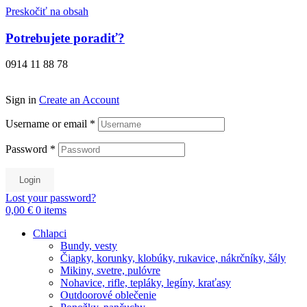
Preskočiť na obsah
Potrebujete poradiť?
0914 11 88 78
Sign in
Create an Account
Username or email
*
Password
*
Login
Lost your password?
0,00 €
0
items
Chlapci
Bundy, vesty
Čiapky, korunky, klobúky, rukavice, nákrčníky, šály
Mikiny, svetre, pulóvre
Nohavice, rifle, tepláky, legíny, kraťasy
Outdoorové oblečenie