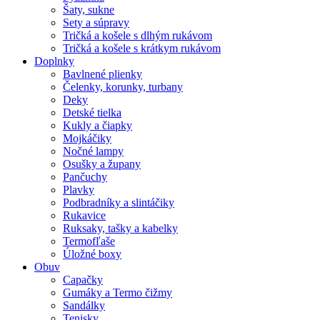
Šaty, sukne
Sety a súpravy
Tričká a košele s dlhým rukávom
Tričká a košele s krátkym rukávom
Doplnky
Bavlnené plienky
Čelenky, korunky, turbany
Deky
Detské tielka
Kukly a čiapky
Mojkáčiky
Nočné lampy
Osušky a župany
Pančuchy
Plavky
Podbradníky a slintáčiky
Rukavice
Ruksaky, tašky a kabelky
Termofľaše
Úložné boxy
Obuv
Capačky
Gumáky a Termo čižmy
Sandálky
Tenisky