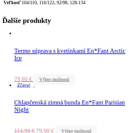
Veľkosť
104/110, 116/122, 92/98, 128-134
Ďalšie produkty
Termo súprava s kvetinkami En*Fant Arctic
Ice
79,90
€
Výber možností
Zľava!
Chlapčenská zimná bunda En*Fant Parisian
Night
114,90
€
79,90
€
Výber možností