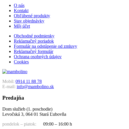
O nás
Kontakt
Obľúbené produkty
Stav objednávky
Môj účet
Obchodné podmienky
Reklamačný poriadok
Formulár na odstúpenie od zmluvy
Reklamačný formulár
Ochrana osobných údajov
Cookies
Mobil:
0914 11 88 78
E-mail:
info@mambolino.sk
Predajňa
Dom služieb (1. poschodie)
Levočská 3, 064 01 Stará Ľubovňa
pondelok – piatok:
09:00 – 16:00 h