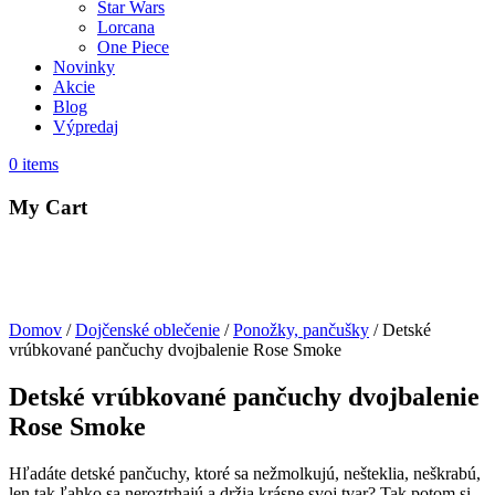
Star Wars
Lorcana
One Piece
Novinky
Akcie
Blog
Výpredaj
0
items
My Cart
Domov
/
Dojčenské oblečenie
/
Ponožky, pančušky
/ Detské
vrúbkované pančuchy dvojbalenie Rose Smoke
Detské vrúbkované pančuchy dvojbalenie
Rose Smoke
Hľadáte detské pančuchy, ktoré sa nežmolkujú, nešteklia, neškrabú,
len tak ľahko sa neroztrhajú a držia krásne svoj tvar? Tak potom si