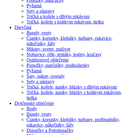
Ponožky, pančuchy
Pyžamá
Sety a súpravy
Tričká a košele s dlhým rukávom
Tričká, košele s krátkym rukávom, tielka
Dievčatá
Bundy, vesty
Čiapky, korunky, klobúky, turbany, rukavice,
nákrčníky, šály
Mikiny, svetre, pulóvre
Nohavice, rifle, tepláky, legíny, kraťasy
Outdoorové oblečenie
Ponožky, pančušky, podkolienky
Pyžamá
Šaty, sukne, overaly
Sety a súpravy
Tričká, košele, tuniky, blúzky s dlhým rukávom
Tričká, košele, tuniky, blúzky s krátkym rukávom,
tielka
Dojčenské oblečenie
Body
Bundy, vesty
Čiapky, korunky, klobúky, turbany, podbradníky,
rukavice, nákrčníky, šály
Dupačky a Polodupačky