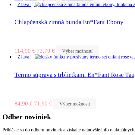
Zľava!
Chlapčenská zimná bunda En*Fant Ebony
114,90
€
73,70
€
Výber možností
Zľava!
Termo súprava s trblietkami En*Fant Rose Ta
84,90
€
71,90
€
Výber možností
Odber noviniek
Prihláste sa do odberu noviniek a získajte najnovšie info o aktuálny