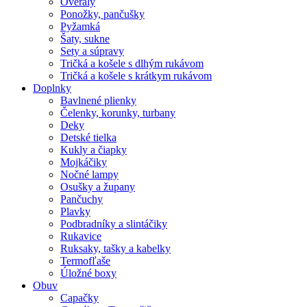
Overaly
Ponožky, pančušky
Pyžamká
Šaty, sukne
Sety a súpravy
Tričká a košele s dlhým rukávom
Tričká a košele s krátkym rukávom
Doplnky
Bavlnené plienky
Čelenky, korunky, turbany
Deky
Detské tielka
Kukly a čiapky
Mojkáčiky
Nočné lampy
Osušky a župany
Pančuchy
Plavky
Podbradníky a slintáčiky
Rukavice
Ruksaky, tašky a kabelky
Termofľaše
Úložné boxy
Obuv
Capačky