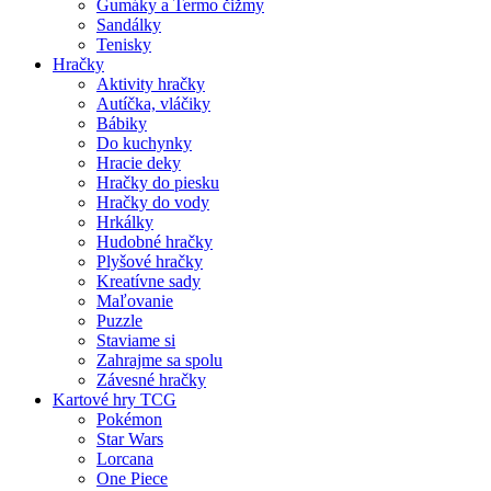
Gumáky a Termo čižmy
Sandálky
Tenisky
Hračky
Aktivity hračky
Autíčka, vláčiky
Bábiky
Do kuchynky
Hracie deky
Hračky do piesku
Hračky do vody
Hrkálky
Hudobné hračky
Plyšové hračky
Kreatívne sady
Maľovanie
Puzzle
Staviame si
Zahrajme sa spolu
Závesné hračky
Kartové hry TCG
Pokémon
Star Wars
Lorcana
One Piece