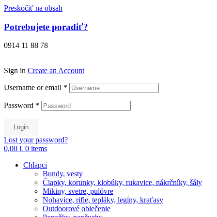
Preskočiť na obsah
Potrebujete poradiť?
0914 11 88 78
Sign in
Create an Account
Username or email
*
Password
*
Login
Lost your password?
0,00 €
0
items
Chlapci
Bundy, vesty
Čiapky, korunky, klobúky, rukavice, nákrčníky, šály
Mikiny, svetre, pulóvre
Nohavice, rifle, tepláky, legíny, kraťasy
Outdoorové oblečenie