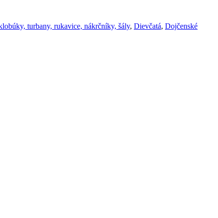
lobúky, turbany, rukavice, nákrčníky, šály
,
Dievčatá
,
Dojčenské