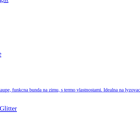
e
litter