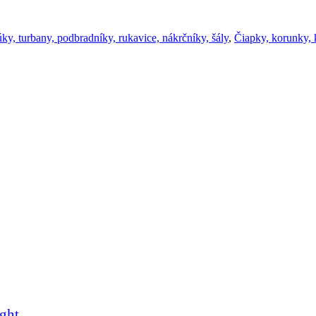
ky, turbany, podbradníky, rukavice, nákrčníky, šály
,
Čiapky, korunky, k
ght