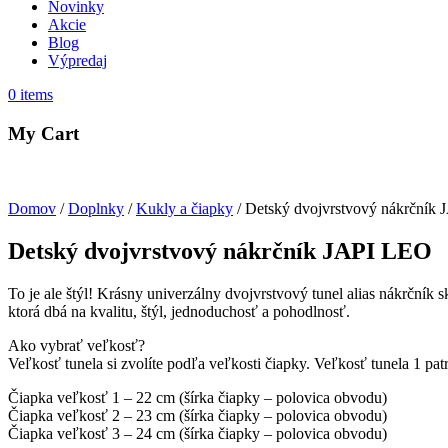
Novinky
Akcie
Blog
Výpredaj
0
items
My Cart
Domov
/
Doplnky
/
Kukly a čiapky
/ Detský dvojvrstvový nákrčník
Detský dvojvrstvový nákrčník JAPI LEO
To je ale štýl! Krásny univerzálny dvojvrstvový tunel alias nákrčník 
ktorá dbá na kvalitu, štýl, jednoduchosť a pohodlnosť.
Ako vybrať veľkosť?
Veľkosť tunela si zvolíte podľa veľkosti čiapky. Veľkosť tunela 1 patr
Čiapka veľkosť 1 – 22 cm (šírka čiapky – polovica obvodu)
Čiapka veľkosť 2 – 23 cm (šírka čiapky – polovica obvodu)
Čiapka veľkosť 3 – 24 cm (šírka čiapky – polovica obvodu)