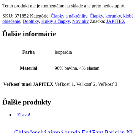
Tento produkt nie je momentálne na sklade a je preto nedostupný.
SKU:
371852
Kategórie:
Čiapky a nákrčníky
,
Čiapky, korunky, klobú
oblečenie
,
Doplnky
,
Kukly a čiapky
,
Novinky
Značka:
JAPITEX
Ďalšie informácie
Farba
leopardia
Materiál
96% bavlna, 4% elastan
Veľkosť tunel JAPITEX
Veľkosť 1, Veľkosť 2, Veľkosť 3
Ďalšie produkty
Zľava!
Chlapčenská zimná bunda En*Fant Parisian Ni