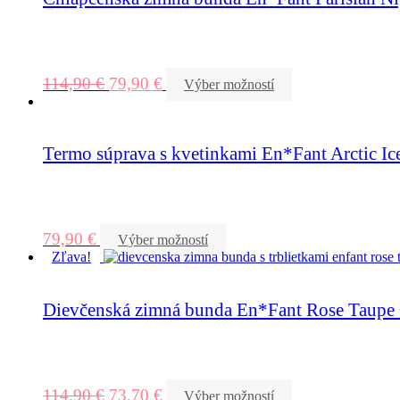
114,90
€
79,90
€
Výber možností
Termo súprava s kvetinkami En*Fant Arctic Ic
79,90
€
Výber možností
Zľava!
Dievčenská zimná bunda En*Fant Rose Taupe G
114,90
€
73,70
€
Výber možností