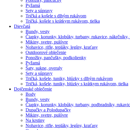
Ponožky, pančuchy
Pyžamá
Sety a súpravy
Tričká a košele s dlhým rukávom
Tričká, košele s krátkym rukávom, tielka
Dievčatá
Bundy, vesty
Čiapky, korunky, klobúky, turbany, rukavice, nákrčníky, 
Mikiny, svetre, pulóvre
Nohavice, rifle, tepláky, legíny, kraťasy
Outdoorové oblečenie
Ponožky, pančušky, podkolienky
Pyžamá
Šaty, sukne, overaly
Sety a súpravy
Tričká, košele, tuniky, blúzky s dlhým rukávom
Tričká, košele, tuniky, blúzky s krátkym rukávom, tielka
Dojčenské oblečenie
Body
Bundy, vesty
Čiapky, korunky, klobúky, turbany, podbradníky, rukavic
Dupačky a Polodupačky
Mikiny, svetre, pulóvre
Na krstiny
Nohavice, rifle, tepláky, legíny, kraťasy