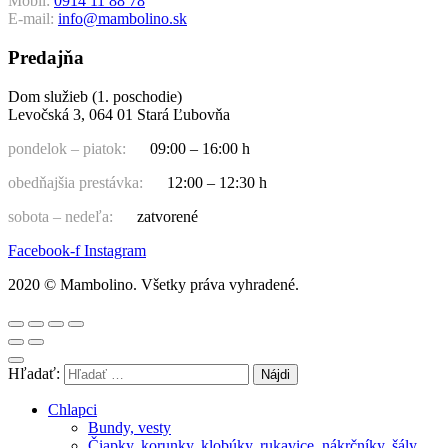
Mobil:
0914 11 88 78
E-mail:
info@mambolino.sk
Predajňa
Dom služieb (1. poschodie)
Levočská 3, 064 01 Stará Ľubovňa
pondelok – piatok:
09:00 – 16:00 h
obedňajšia prestávka:
12:00 – 12:30 h
sobota – nedeľa:
zatvorené
Facebook-f
Instagram
2020 © Mambolino. Všetky práva vyhradené.
Hľadať:
Chlapci
Bundy, vesty
Čiapky, korunky, klobúky, rukavice, nákrčníky, šály