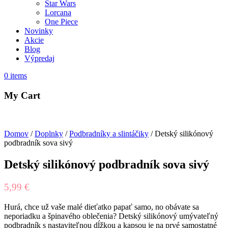
Star Wars
Lorcana
One Piece
Novinky
Akcie
Blog
Výpredaj
0
items
My Cart
Domov
/
Doplnky
/
Podbradníky a slintáčiky
/ Detský silikónový
podbradník sova sivý
Detský silikónový podbradník sova sivý
5,99
€
Hurá, chce už vaše malé dieťatko papať samo, no obávate sa
neporiadku a špinavého oblečenia? Detský silikónový umývateľný
podbradník s nastaviteľnou dĺžkou a kapsou je na prvé samostatné