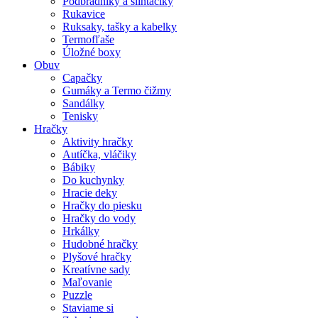
Podbradníky a slintáčiky
Rukavice
Ruksaky, tašky a kabelky
Termofľaše
Úložné boxy
Obuv
Capačky
Gumáky a Termo čižmy
Sandálky
Tenisky
Hračky
Aktivity hračky
Autíčka, vláčiky
Bábiky
Do kuchynky
Hracie deky
Hračky do piesku
Hračky do vody
Hrkálky
Hudobné hračky
Plyšové hračky
Kreatívne sady
Maľovanie
Puzzle
Staviame si