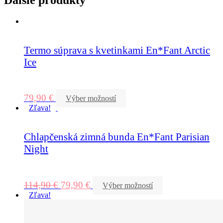
Termo súprava s kvetinkami En*Fant Arctic
Ice
79,90
€
Výber možností
Zľava!
Chlapčenská zimná bunda En*Fant Parisian
Night
114,90
€
79,90
€
Výber možností
Zľava!