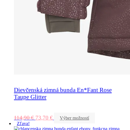
Dievčenská zimná bunda En*Fant Rose
Taupe Glitter
114,90
€
73,70
€
Výber možností
Zľava!