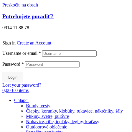
Preskočiť na obsah
Potrebujete poradiť?
0914 11 88 78
Sign in
Create an Account
Username or email
*
Password
*
Login
Lost your password?
0,00 €
0
items
Chlapci
Bundy, vesty
Čiapky, korunky, klobúky, rukavice, nákrčníky, šály
Mikiny, svetre, pulóvre
Nohavice, rifle, tepláky, legíny, kraťasy
Outdoorové oblečenie