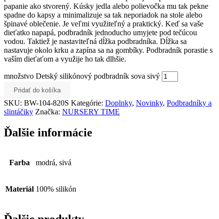
papanie ako stvorený. Kúsky jedla alebo polievočka mu tak pekne
spadne do kapsy a minimalizuje sa tak neporiadok na stole alebo
špinavé oblečenie. Je veľmi využiteľný a praktický. Keď sa vaše
dieťatko napapá, podbradník jednoducho umyjete pod tečúcou
vodou. Taktiež je nastaviteľná dĺžka podbradníka. Dĺžka sa
nastavuje okolo krku a zapína sa na gombíky. Podbradník porastie s
vaším dieťaťom a využije ho tak dlhšie.
množstvo Detský silikónový podbradník sova sivý
Pridať do košíka
SKU:
BW-104-820S
Kategórie:
Doplnky
,
Novinky
,
Podbradníky a
slintáčiky
Značka:
NURSERY TIME
Ďalšie informácie
Farba
modrá, sivá
Materiál
100% silikón
Ďalšie produkty