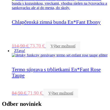
Chlapčenská zimná bunda En*Fant Ebony
114,90
€
73,70
€
Výber možností
Zľava!
Termo súprava s trblietkami En*Fant Rose
Taupe
84,90
€
71,90
€
Výber možností
Odber noviniek