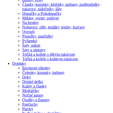
Čiapky, korunky, klobúky, turbany, podbradníky,
rukavice, nákrčníky, šály
Dupačky a Polodupačky
Mikiny, svetre, pulóvre
Na krstiny
Nohavice, rifle, tepláky, legíny, kraťasy
Overaly
Ponožky, pančušky
Pyžamká
Šaty, sukne
Sety a súpravy
Tričká a košele s dlhým rukávom
Tričká a košele s krátkym rukávom
Doplnky
Bavlnené plienky
Čelenky, korunky, turbany
Deky
Detské tielka
Kukly a čiapky
Mojkáčiky
Nočné lampy
Osušky a župany
Pančuchy
Plavky