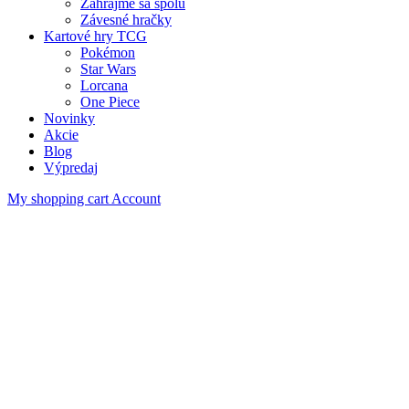
Zahrajme sa spolu
Závesné hračky
Kartové hry TCG
Pokémon
Star Wars
Lorcana
One Piece
Novinky
Akcie
Blog
Výpredaj
My shopping cart
Account