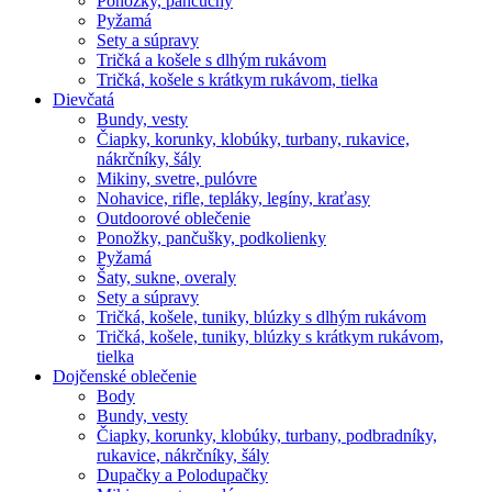
Ponožky, pančuchy
Pyžamá
Sety a súpravy
Tričká a košele s dlhým rukávom
Tričká, košele s krátkym rukávom, tielka
Dievčatá
Bundy, vesty
Čiapky, korunky, klobúky, turbany, rukavice,
nákrčníky, šály
Mikiny, svetre, pulóvre
Nohavice, rifle, tepláky, legíny, kraťasy
Outdoorové oblečenie
Ponožky, pančušky, podkolienky
Pyžamá
Šaty, sukne, overaly
Sety a súpravy
Tričká, košele, tuniky, blúzky s dlhým rukávom
Tričká, košele, tuniky, blúzky s krátkym rukávom,
tielka
Dojčenské oblečenie
Body
Bundy, vesty
Čiapky, korunky, klobúky, turbany, podbradníky,
rukavice, nákrčníky, šály
Dupačky a Polodupačky