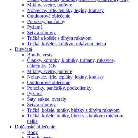
Mikiny, svetre, pulóvre
Nohavice, rifle, tepláky, legíny, kraťasy
Outdoorové oblečenie
Ponožky, pančuchy
Pyžamá
Sety a súpravy
Tričká a košele s dlhým rukávom
Tričká, košele s krátkym rukávom, tielka
Dievčatá
Bundy, vesty
Čiapky, korunky, klobúky, turbany, rukavice,
nákrčníky, šály
Mikiny, svetre, pulóvre
Nohavice, rifle, tepláky, legíny, kraťasy
Outdoorové oblečenie
Ponožky, pančušky, podkolienky
Pyžamá
Šaty, sukne, overaly
Sety a súpravy
Tričká, košele, tuniky, blúzky s dlhým rukávom
Tričká, košele, tuniky, blúzky s krátkym rukávom,
tielka
Dojčenské oblečenie
Body
Bundy, vesty