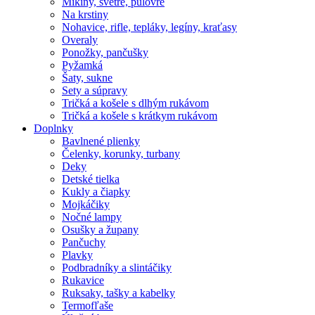
Mikiny, svetre, pulóvre
Na krstiny
Nohavice, rifle, tepláky, legíny, kraťasy
Overaly
Ponožky, pančušky
Pyžamká
Šaty, sukne
Sety a súpravy
Tričká a košele s dlhým rukávom
Tričká a košele s krátkym rukávom
Doplnky
Bavlnené plienky
Čelenky, korunky, turbany
Deky
Detské tielka
Kukly a čiapky
Mojkáčiky
Nočné lampy
Osušky a župany
Pančuchy
Plavky
Podbradníky a slintáčiky
Rukavice
Ruksaky, tašky a kabelky
Termofľaše