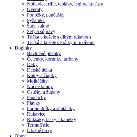
Nohavice, rifle, tepláky, legíny, kraťasy
Overaly
Ponožky, pančušky
Pyžamká
Šaty, sukne
Sety a súpravy
Tričká a košele s dlhým rukávom
Tričká a košele s krátkym rukávom
Doplnky
Bavlnené plienky
Čelenky, korunky, turbany
Deky
Detské tielka
Kukly a čiapky
Mojkáčiky
Nočné lampy
Osušky a župany
Pančuchy
Plavky
Podbradníky a slintáčiky
Rukavice
Ruksaky, tašky a kabelky
Termofľaše
Úložné boxy
Obuv