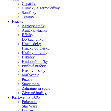
Capačky
Gumáky a Termo čižmy
Sandálky
Tenisky
Hračky
Aktivity hračky
Autíčka, vláčiky
Bábiky
Do kuchynky
Hracie deky
Hračky do piesku
Hračky do vody
Hrkálky
Hudobné hračky
Plyšové hračky
Kreatívne sady
Maľovanie
Puzzle
Staviame si
Zahrajme sa spolu
Závesné hračky
Kartové hry TCG
Pokémon
Star Wars
Lorcana