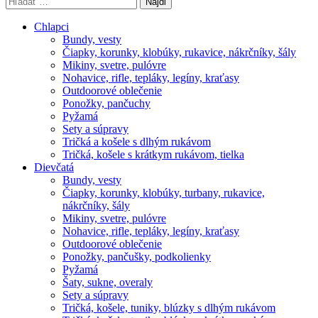
Hľadať:
Chlapci
Bundy, vesty
Čiapky, korunky, klobúky, rukavice, nákrčníky, šály
Mikiny, svetre, pulóvre
Nohavice, rifle, tepláky, legíny, kraťasy
Outdoorové oblečenie
Ponožky, pančuchy
Pyžamá
Sety a súpravy
Tričká a košele s dlhým rukávom
Tričká, košele s krátkym rukávom, tielka
Dievčatá
Bundy, vesty
Čiapky, korunky, klobúky, turbany, rukavice,
nákrčníky, šály
Mikiny, svetre, pulóvre
Nohavice, rifle, tepláky, legíny, kraťasy
Outdoorové oblečenie
Ponožky, pančušky, podkolienky
Pyžamá
Šaty, sukne, overaly
Sety a súpravy
Tričká, košele, tuniky, blúzky s dlhým rukávom