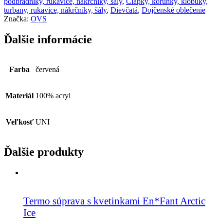
podbradníky, rukavice, nákrčníky, šály
,
Čiapky, korunky, klobúky,
turbany, rukavice, nákrčníky, šály
,
Dievčatá
,
Dojčenské oblečenie
Značka:
OVS
Ďalšie informácie
Farba
červená
Materiál
100% acryl
Veľkosť
UNI
Ďalšie produkty
Termo súprava s kvetinkami En*Fant Arctic
Ice