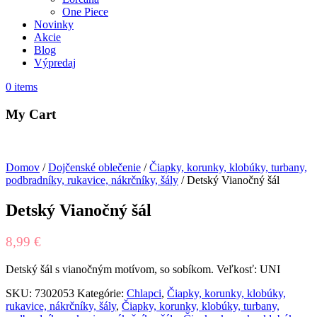
One Piece
Novinky
Akcie
Blog
Výpredaj
0
items
My Cart
Domov
/
Dojčenské oblečenie
/
Čiapky, korunky, klobúky, turbany,
podbradníky, rukavice, nákrčníky, šály
/ Detský Vianočný šál
Detský Vianočný šál
8,99
€
Detský šál s vianočným motívom, so sobíkom. Veľkosť: UNI
SKU:
7302053
Kategórie:
Chlapci
,
Čiapky, korunky, klobúky,
rukavice, nákrčníky, šály
,
Čiapky, korunky, klobúky, turbany,