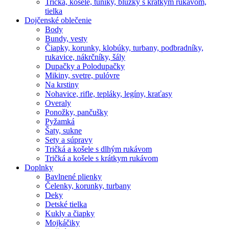
Tričká, košele, tuniky, blúzky s krátkym rukávom,
tielka
Dojčenské oblečenie
Body
Bundy, vesty
Čiapky, korunky, klobúky, turbany, podbradníky,
rukavice, nákrčníky, šály
Dupačky a Polodupačky
Mikiny, svetre, pulóvre
Na krstiny
Nohavice, rifle, tepláky, legíny, kraťasy
Overaly
Ponožky, pančušky
Pyžamká
Šaty, sukne
Sety a súpravy
Tričká a košele s dlhým rukávom
Tričká a košele s krátkym rukávom
Doplnky
Bavlnené plienky
Čelenky, korunky, turbany
Deky
Detské tielka
Kukly a čiapky
Mojkáčiky