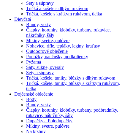
Sety a súpravy
Tričká a košele s dlhým rukávom
Tričká, košele s krátkym rukávom, tielka
Dievčatá
Bundy, vesty
Čiapky, korunky, klobúky, turbany, rukavice,
nákrčníky, šály
Mikiny, svetre, pulóvre
Nohavice, rifle, tepláky, legíny, kraťasy
Outdoorové oblečenie
Ponožky, pančušky, podkolienky
Pyžamá
Šaty, sukne, overaly
Sety a súpravy
Tričká, košele, tuniky, blúzky s dlhým rukávom
Tričká, košele, tuniky, blúzky s krátkym rukávom,
tielka
Dojčenské oblečenie
Body
Bundy, vesty
Čiapky, korunky, klobúky, turbany, podbradníky,
rukavice, nákrčníky, šály
Dupačky a Polodupačky
Mikiny, svetre, pulóvre
Na krstiny