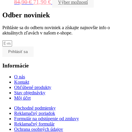
84,90
€
71,90
€
Výber možností
Odber noviniek
Prihláste sa do odberu noviniek a získajte najnovšie info o
aktuálnych zľavách v našom e-shope.
Prihlásiť sa
Informácie
O nás
Kontakt
Obľúbené produkty
Stav objednávky
Môj účet
Obchodné podmienky
Reklamačný poriadok
Formulár na odstúpenie od zmluvy
Reklamačný formulár
Ochrana osobných údajov