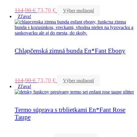
114,90
€
73,70
€
Výber možností
Zľava!
Chlapčenská zimná bunda En*Fant Ebony
114,90
€
73,70
€
Výber možností
Zľava!
Termo súprava s trblietkami En*Fant Rose
Taupe