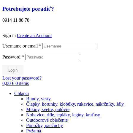
Preskočiť
Potrebujete poradiť?
na
obsah
0914 11 88 78
Sign in
Create an Account
Username or email
*
Password
*
Login
Lost your password?
0,00 €
0
items
Chlapci
Bundy, vesty
Čiapky, korunky, klobúky, rukavice, nákrčníky, šály
Mikiny, svetre, pulóvre
Nohavice, rifle, tepláky, legíny, kraťasy
Outdoorové oblečenie
Ponožky, pančuchy
Pyžamá