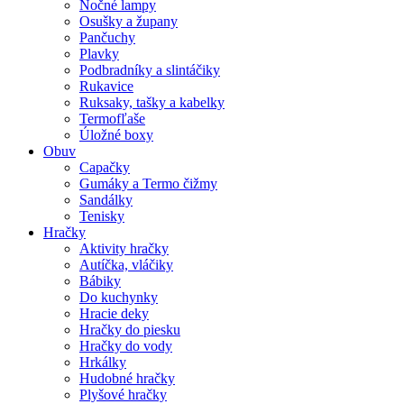
Nočné lampy
Osušky a župany
Pančuchy
Plavky
Podbradníky a slintáčiky
Rukavice
Ruksaky, tašky a kabelky
Termofľaše
Úložné boxy
Obuv
Capačky
Gumáky a Termo čižmy
Sandálky
Tenisky
Hračky
Aktivity hračky
Autíčka, vláčiky
Bábiky
Do kuchynky
Hracie deky
Hračky do piesku
Hračky do vody
Hrkálky
Hudobné hračky
Plyšové hračky