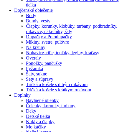
tielka
Dojčenské oblečenie
Body
Bundy, vesty
Čiapky, korunky, klobúky, turbany, podbradníky,
rukavice, nákrčníky, šály
Dupačky a Polodupačky
Mikiny, svetre, pulóvre
Na krstiny
Nohavice, rifle, tepláky, legíny, kraťasy
Overaly
Ponožky, pančušky
Pyžamká
Šaty, sukne
Sety a súpravy
Tričká a košele s dlhým rukávom
Tričká a košele s krátkym rukávom
Doplnky
Bavlnené plienky
Čelenky, korunky, turbany
Deky
Detské tielka
Kukly a čiapky
Mojkáčiky