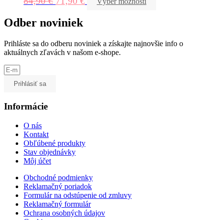
84,90
€
71,90
€
Výber možností
Odber noviniek
Prihláste sa do odberu noviniek a získajte najnovšie info o
aktuálnych zľavách v našom e-shope.
Prihlásiť sa
Informácie
O nás
Kontakt
Obľúbené produkty
Stav objednávky
Môj účet
Obchodné podmienky
Reklamačný poriadok
Formulár na odstúpenie od zmluvy
Reklamačný formulár
Ochrana osobných údajov