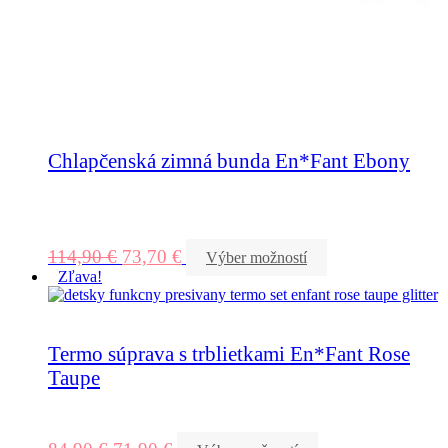
Chlapčenská zimná bunda En*Fant Ebony
114,90
€
73,70
€
Výber možností
Zľava!
Termo súprava s trblietkami En*Fant Rose
Taupe