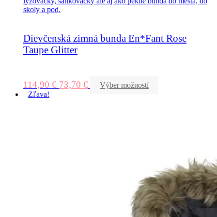
Dievčenská zimná bunda En*Fant Rose
Taupe Glitter
114,90
€
73,70
€
Výber možností
Zľava!