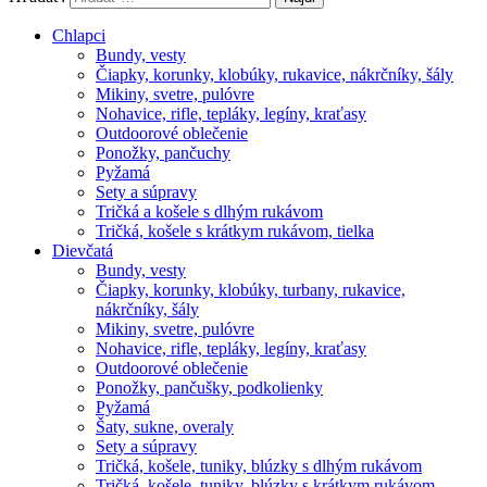
Chlapci
Bundy, vesty
Čiapky, korunky, klobúky, rukavice, nákrčníky, šály
Mikiny, svetre, pulóvre
Nohavice, rifle, tepláky, legíny, kraťasy
Outdoorové oblečenie
Ponožky, pančuchy
Pyžamá
Sety a súpravy
Tričká a košele s dlhým rukávom
Tričká, košele s krátkym rukávom, tielka
Dievčatá
Bundy, vesty
Čiapky, korunky, klobúky, turbany, rukavice,
nákrčníky, šály
Mikiny, svetre, pulóvre
Nohavice, rifle, tepláky, legíny, kraťasy
Outdoorové oblečenie
Ponožky, pančušky, podkolienky
Pyžamá
Šaty, sukne, overaly
Sety a súpravy
Tričká, košele, tuniky, blúzky s dlhým rukávom
Tričká, košele, tuniky, blúzky s krátkym rukávom,