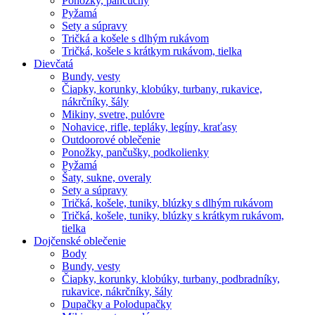
Ponožky, pančuchy
Pyžamá
Sety a súpravy
Tričká a košele s dlhým rukávom
Tričká, košele s krátkym rukávom, tielka
Dievčatá
Bundy, vesty
Čiapky, korunky, klobúky, turbany, rukavice,
nákrčníky, šály
Mikiny, svetre, pulóvre
Nohavice, rifle, tepláky, legíny, kraťasy
Outdoorové oblečenie
Ponožky, pančušky, podkolienky
Pyžamá
Šaty, sukne, overaly
Sety a súpravy
Tričká, košele, tuniky, blúzky s dlhým rukávom
Tričká, košele, tuniky, blúzky s krátkym rukávom,
tielka
Dojčenské oblečenie
Body
Bundy, vesty
Čiapky, korunky, klobúky, turbany, podbradníky,
rukavice, nákrčníky, šály
Dupačky a Polodupačky