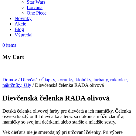
Star Wars
Lorcana
One Piece
Novinky
Akcie
Blog
Výpredaj
0
items
My Cart
Domov
/
Dievčatá
/
Čiapky, korunky, klobúky, turbany, rukavice,
nákrčníky, šály
/ Dievčenská čelenka RADA olivová
Dievčenská čelenka RADA olivová
Detská čelenka olivovej farby pre dievčatá a ich mamičky. Čelenka
osvieži každý outfit dievčatka a teraz sa dokonca môžu zladiť aj
mamičky so svojimi dcérkami alebo staršie a mladšie sestry.
Vek dieťaťa nie je smerodajný pri určovaní čelenky. Pri výbere