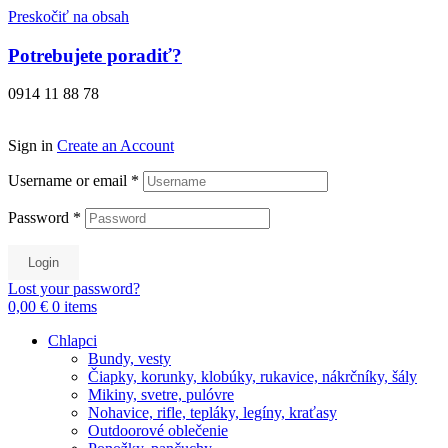
Preskočiť na obsah
Potrebujete poradiť?
0914 11 88 78
Sign in
Create an Account
Username or email
*
Password
*
Login
Lost your password?
0,00 €
0
items
Chlapci
Bundy, vesty
Čiapky, korunky, klobúky, rukavice, nákrčníky, šály
Mikiny, svetre, pulóvre
Nohavice, rifle, tepláky, legíny, kraťasy
Outdoorové oblečenie