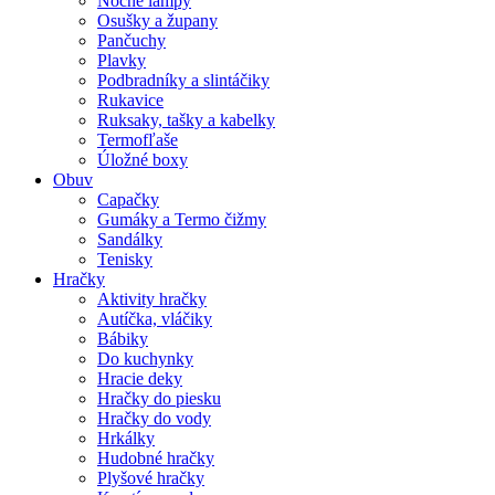
Nočné lampy
Osušky a župany
Pančuchy
Plavky
Podbradníky a slintáčiky
Rukavice
Ruksaky, tašky a kabelky
Termofľaše
Úložné boxy
Obuv
Capačky
Gumáky a Termo čižmy
Sandálky
Tenisky
Hračky
Aktivity hračky
Autíčka, vláčiky
Bábiky
Do kuchynky
Hracie deky
Hračky do piesku
Hračky do vody
Hrkálky
Hudobné hračky
Plyšové hračky