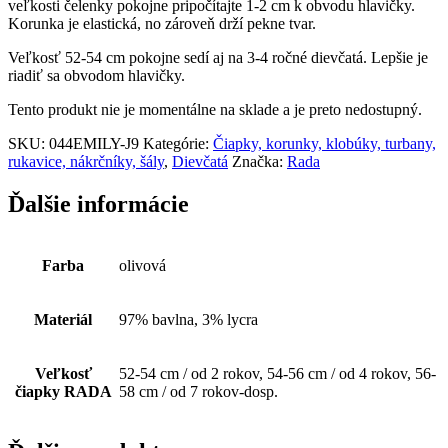
veľkosti čelenky pokojne pripočítajte 1-2 cm k obvodu hlavičky.
Korunka je elastická, no zároveň drží pekne tvar.
Veľkosť 52-54 cm pokojne sedí aj na 3-4 ročné dievčatá. Lepšie je
riadiť sa obvodom hlavičky.
Tento produkt nie je momentálne na sklade a je preto nedostupný.
SKU:
044EMILY-J9
Kategórie:
Čiapky, korunky, klobúky, turbany,
rukavice, nákrčníky, šály
,
Dievčatá
Značka:
Rada
Ďalšie informácie
Farba
olivová
Materiál
97% bavlna, 3% lycra
Veľkosť
52-54 cm / od 2 rokov, 54-56 cm / od 4 rokov, 56-
čiapky RADA
58 cm / od 7 rokov-dosp.