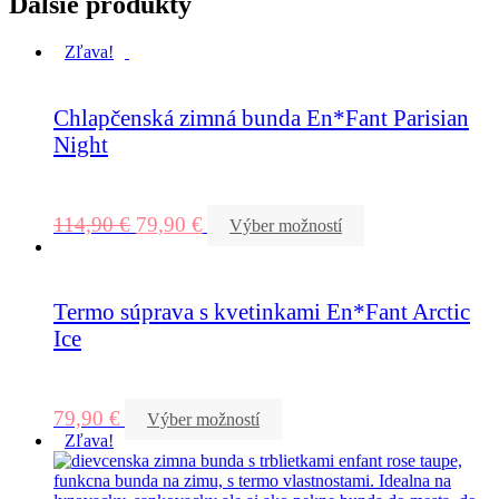
Ďalšie produkty
Zľava!
Chlapčenská zimná bunda En*Fant Parisian
Night
114,90
€
79,90
€
Výber možností
Termo súprava s kvetinkami En*Fant Arctic
Ice
79,90
€
Výber možností
Zľava!