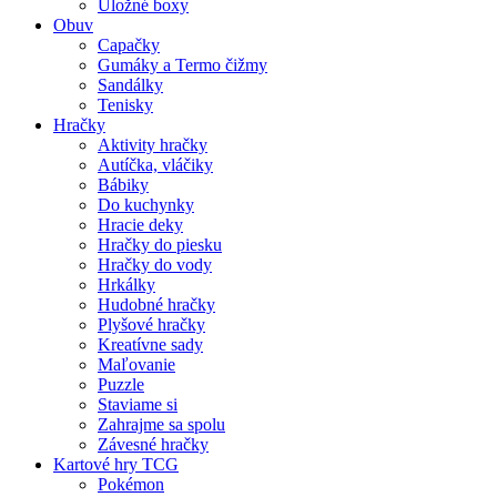
Úložné boxy
Obuv
Capačky
Gumáky a Termo čižmy
Sandálky
Tenisky
Hračky
Aktivity hračky
Autíčka, vláčiky
Bábiky
Do kuchynky
Hracie deky
Hračky do piesku
Hračky do vody
Hrkálky
Hudobné hračky
Plyšové hračky
Kreatívne sady
Maľovanie
Puzzle
Staviame si
Zahrajme sa spolu
Závesné hračky
Kartové hry TCG
Pokémon