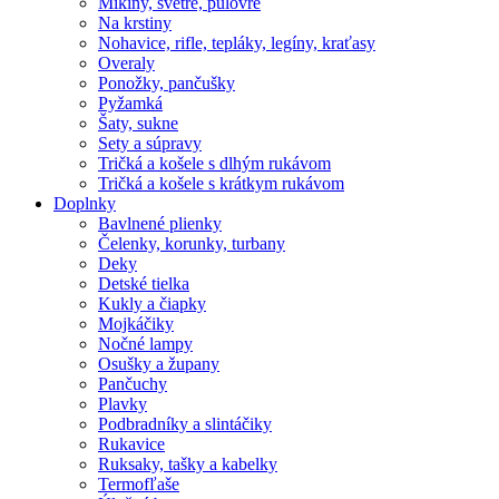
Mikiny, svetre, pulóvre
Na krstiny
Nohavice, rifle, tepláky, legíny, kraťasy
Overaly
Ponožky, pančušky
Pyžamká
Šaty, sukne
Sety a súpravy
Tričká a košele s dlhým rukávom
Tričká a košele s krátkym rukávom
Doplnky
Bavlnené plienky
Čelenky, korunky, turbany
Deky
Detské tielka
Kukly a čiapky
Mojkáčiky
Nočné lampy
Osušky a župany
Pančuchy
Plavky
Podbradníky a slintáčiky
Rukavice
Ruksaky, tašky a kabelky
Termofľaše