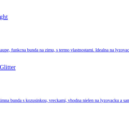
ght
litter