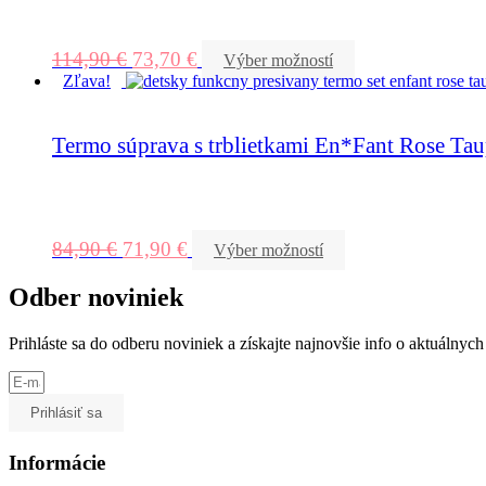
114,90
€
73,70
€
Výber možností
Zľava!
Termo súprava s trblietkami En*Fant Rose Ta
84,90
€
71,90
€
Výber možností
Odber noviniek
Prihláste sa do odberu noviniek a získajte najnovšie info o aktuálny
Prihlásiť sa
Informácie