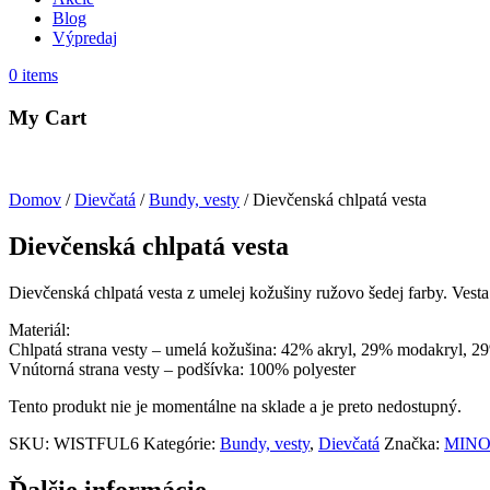
Blog
Výpredaj
0
items
My Cart
Domov
/
Dievčatá
/
Bundy, vesty
/ Dievčenská chlpatá vesta
Dievčenská chlpatá vesta
Dievčenská chlpatá vesta z umelej kožušiny ružovo šedej farby. Ves
Materiál:
Chlpatá strana vesty – umelá kožušina: 42% akryl, 29% modakryl, 29
Vnútorná strana vesty – podšívka: 100% polyester
Tento produkt nie je momentálne na sklade a je preto nedostupný.
SKU:
WISTFUL6
Kategórie:
Bundy, vesty
,
Dievčatá
Značka:
MINO
Ďalšie informácie