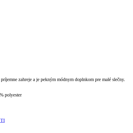
ta príjemne zahreje a je pekným módnym doplnkom pre malé slečny.
% polyester
TI