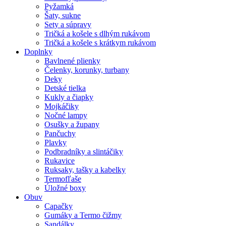
Pyžamká
Šaty, sukne
Sety a súpravy
Tričká a košele s dlhým rukávom
Tričká a košele s krátkym rukávom
Doplnky
Bavlnené plienky
Čelenky, korunky, turbany
Deky
Detské tielka
Kukly a čiapky
Mojkáčiky
Nočné lampy
Osušky a župany
Pančuchy
Plavky
Podbradníky a slintáčiky
Rukavice
Ruksaky, tašky a kabelky
Termofľaše
Úložné boxy
Obuv
Capačky
Gumáky a Termo čižmy
Sandálky