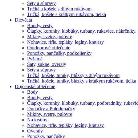
Sety a súpravy
Tričká a košele s dlhým rukávom
Tričká, košele s krátkym rukávom, tielka
Dievčatá
Bundy, vesty
Čiapky, korunky, klobúky, turbany, rukavice, nákrčníky, 
Mikiny, svetre, pulóvre
Nohavice, rifle, tepláky, legíny, kraťasy
Outdoorové oblečenie
Ponožky, pančušky, podkolienky
Pyžamá
Šaty, sukne, overaly
Sety a súpravy
Tričká, košele, tuniky, blúzky s dlhým rukávom
Tričká, košele, tuniky, blúzky s krátkym rukávom, tielka
Dojčenské oblečenie
Body
Bundy, vesty
Čiapky, korunky, klobúky, turbany, podbradníky, rukavic
Dupačky a Polodupačky
Mikiny, svetre, pulóvre
Na krstiny
Nohavice, rifle, tepláky, legíny, kraťasy
Overaly
Ponožky, pančušky