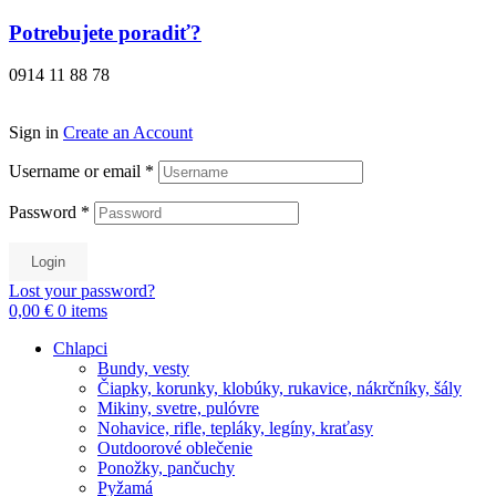
Preskočiť
Potrebujete poradiť?
na
obsah
0914 11 88 78
Sign in
Create an Account
Username or email
*
Password
*
Login
Lost your password?
0,00 €
0
items
Chlapci
Bundy, vesty
Čiapky, korunky, klobúky, rukavice, nákrčníky, šály
Mikiny, svetre, pulóvre
Nohavice, rifle, tepláky, legíny, kraťasy
Outdoorové oblečenie
Ponožky, pančuchy
Pyžamá