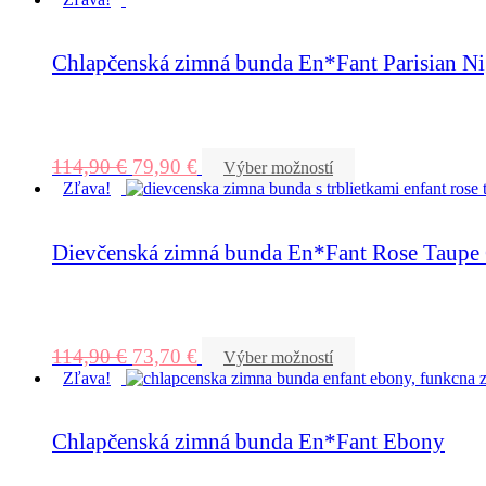
Chlapčenská zimná bunda En*Fant Parisian Ni
114,90
€
79,90
€
Výber možností
Zľava!
Dievčenská zimná bunda En*Fant Rose Taupe G
114,90
€
73,70
€
Výber možností
Zľava!
Chlapčenská zimná bunda En*Fant Ebony