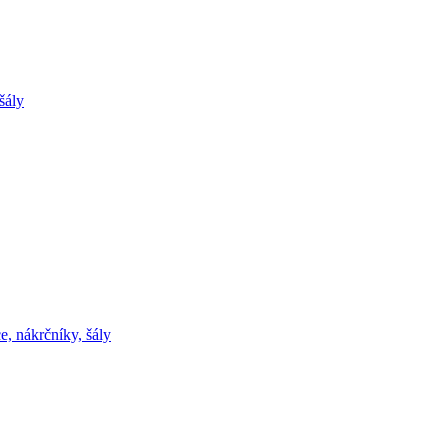
šály
e, nákrčníky, šály