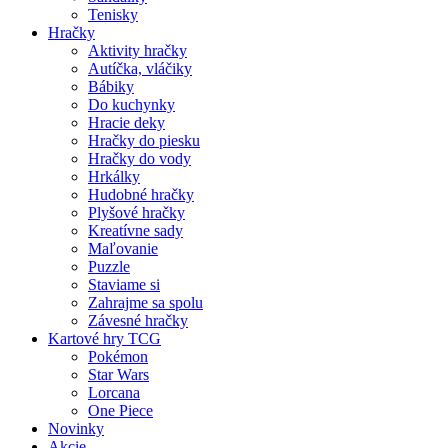
Tenisky
Hračky
Aktivity hračky
Autíčka, vláčiky
Bábiky
Do kuchynky
Hracie deky
Hračky do piesku
Hračky do vody
Hrkálky
Hudobné hračky
Plyšové hračky
Kreatívne sady
Maľovanie
Puzzle
Staviame si
Zahrajme sa spolu
Závesné hračky
Kartové hry TCG
Pokémon
Star Wars
Lorcana
One Piece
Novinky
Akcie