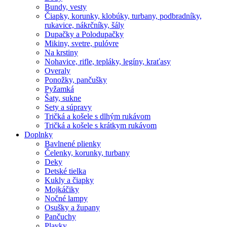
Bundy, vesty
Čiapky, korunky, klobúky, turbany, podbradníky,
rukavice, nákrčníky, šály
Dupačky a Polodupačky
Mikiny, svetre, pulóvre
Na krstiny
Nohavice, rifle, tepláky, legíny, kraťasy
Overaly
Ponožky, pančušky
Pyžamká
Šaty, sukne
Sety a súpravy
Tričká a košele s dlhým rukávom
Tričká a košele s krátkym rukávom
Doplnky
Bavlnené plienky
Čelenky, korunky, turbany
Deky
Detské tielka
Kukly a čiapky
Mojkáčiky
Nočné lampy
Osušky a župany
Pančuchy
Plavky