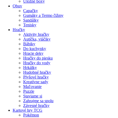
Úložné boxy
Obuv
Capačky
Gumáky a Termo čižmy
Sandálky
Tenisky
Hračky
Aktivity hračky
Autíčka, vláčiky
Bábiky
Do kuchynky
Hracie deky
Hračky do piesku
Hračky do vody
Hrkálky
Hudobné hračky
Plyšové hračky
Kreatívne sady
Maľovanie
Puzzle
Staviame si
Zahrajme sa spolu
Závesné hračky
Kartové hry TCG
Pokémon