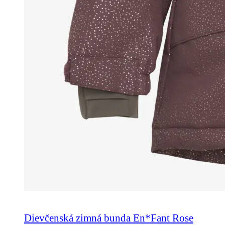
Dievčenská zimná bunda En*Fant Rose