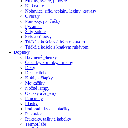
Mikiny, svetre, pulóvre
Na krstiny
Nohavice, rifle, tepláky, legíny, kraťasy
Overaly
Ponožky, pančušky
Pyžamká
Šaty, sukne
Sety a súpravy
Tričká a košele s dlhým rukávom
Tričká a košele s krátkym rukávom
Doplnky
Bavlnené plienky
Čelenky, korunky, turbany
Deky
Detské tielka
Kukly a čiapky
Mojkáčiky
Nočné lampy
Osušky a župany
Pančuchy
Plavky
Podbradníky a slintáčiky
Rukavice
Ruksaky, tašky a kabelky
Termofľaše