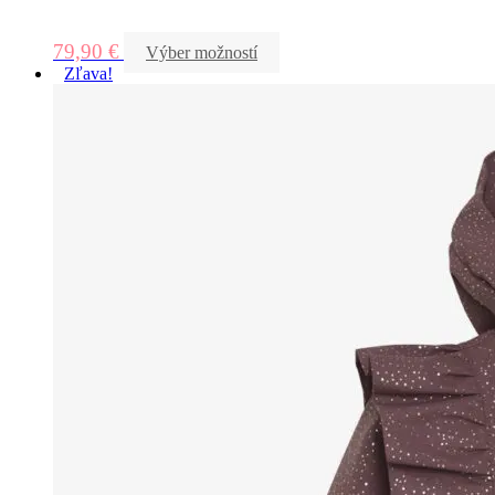
79,90
€
Výber možností
Zľava!