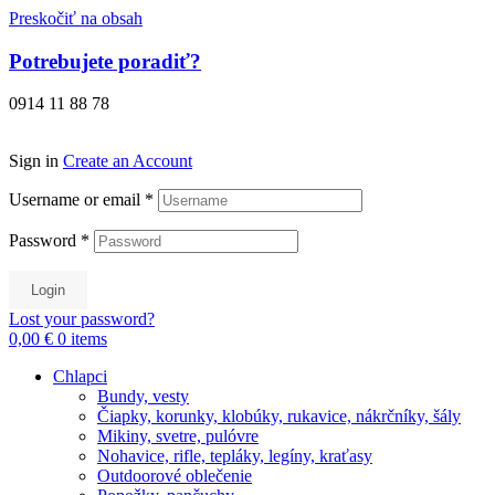
Preskočiť na obsah
Potrebujete poradiť?
0914 11 88 78
Sign in
Create an Account
Username or email
*
Password
*
Login
Lost your password?
0,00 €
0
items
Chlapci
Bundy, vesty
Čiapky, korunky, klobúky, rukavice, nákrčníky, šály
Mikiny, svetre, pulóvre
Nohavice, rifle, tepláky, legíny, kraťasy
Outdoorové oblečenie