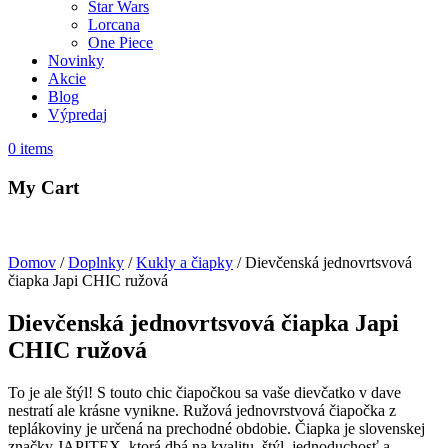
Star Wars
Lorcana
One Piece
Novinky
Akcie
Blog
Výpredaj
0
items
My Cart
Domov
/
Doplnky
/
Kukly a čiapky
/ Dievčenská jednovrtsvová
čiapka Japi CHIC ružová
Dievčenská jednovrtsvová čiapka Japi
CHIC ružová
To je ale štýl! S touto chic čiapočkou sa vaše dievčatko v dave
nestratí ale krásne vynikne. Ružová jednovrstvová čiapočka z
teplákoviny je určená na prechodné obdobie. Čiapka je slovenskej
značky JAPITEX, ktorá dbá na kvalitu, štýl, jednoduchosť a