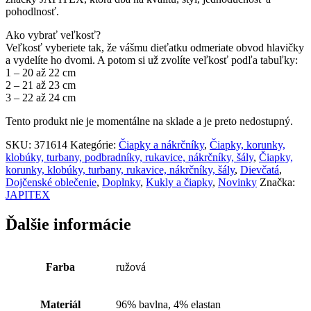
pohodlnosť.
Ako vybrať veľkosť?
Veľkosť vyberiete tak, že vášmu dieťatku odmeriate obvod hlavičky
a vydelíte ho dvomi. A potom si už zvolíte veľkosť podľa tabuľky:
1 – 20 až 22 cm
2 – 21 až 23 cm
3 – 22 až 24 cm
Tento produkt nie je momentálne na sklade a je preto nedostupný.
SKU:
371614
Kategórie:
Čiapky a nákrčníky
,
Čiapky, korunky,
klobúky, turbany, podbradníky, rukavice, nákrčníky, šály
,
Čiapky,
korunky, klobúky, turbany, rukavice, nákrčníky, šály
,
Dievčatá
,
Dojčenské oblečenie
,
Doplnky
,
Kukly a čiapky
,
Novinky
Značka:
JAPITEX
Ďalšie informácie
Farba
ružová
Materiál
96% bavlna, 4% elastan