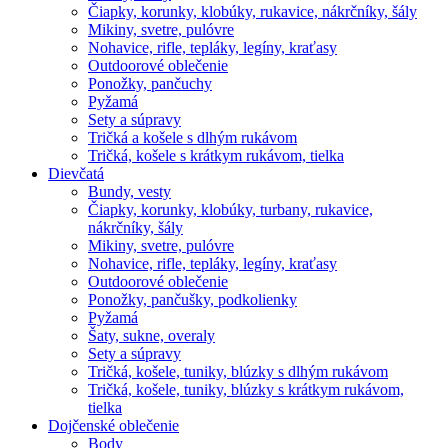
Čiapky, korunky, klobúky, rukavice, nákrčníky, šály
Mikiny, svetre, pulóvre
Nohavice, rifle, tepláky, legíny, kraťasy
Outdoorové oblečenie
Ponožky, pančuchy
Pyžamá
Sety a súpravy
Tričká a košele s dlhým rukávom
Tričká, košele s krátkym rukávom, tielka
Dievčatá
Bundy, vesty
Čiapky, korunky, klobúky, turbany, rukavice,
nákrčníky, šály
Mikiny, svetre, pulóvre
Nohavice, rifle, tepláky, legíny, kraťasy
Outdoorové oblečenie
Ponožky, pančušky, podkolienky
Pyžamá
Šaty, sukne, overaly
Sety a súpravy
Tričká, košele, tuniky, blúzky s dlhým rukávom
Tričká, košele, tuniky, blúzky s krátkym rukávom,
tielka
Dojčenské oblečenie
Body