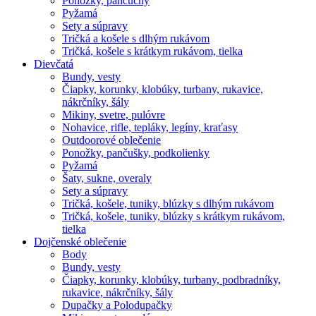
Ponožky, pančuchy
Pyžamá
Sety a súpravy
Tričká a košele s dlhým rukávom
Tričká, košele s krátkym rukávom, tielka
Dievčatá
Bundy, vesty
Čiapky, korunky, klobúky, turbany, rukavice,
nákrčníky, šály
Mikiny, svetre, pulóvre
Nohavice, rifle, tepláky, legíny, kraťasy
Outdoorové oblečenie
Ponožky, pančušky, podkolienky
Pyžamá
Šaty, sukne, overaly
Sety a súpravy
Tričká, košele, tuniky, blúzky s dlhým rukávom
Tričká, košele, tuniky, blúzky s krátkym rukávom,
tielka
Dojčenské oblečenie
Body
Bundy, vesty
Čiapky, korunky, klobúky, turbany, podbradníky,
rukavice, nákrčníky, šály
Dupačky a Polodupačky