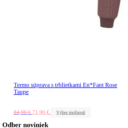
Termo súprava s trblietkami En*Fant Rose
Taupe
84,90
€
71,90
€
Výber možností
Odber noviniek