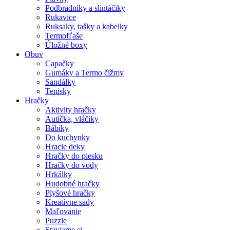
Podbradníky a slintáčiky
Rukavice
Ruksaky, tašky a kabelky
Termofľaše
Úložné boxy
Obuv
Capačky
Gumáky a Termo čižmy
Sandálky
Tenisky
Hračky
Aktivity hračky
Autíčka, vláčiky
Bábiky
Do kuchynky
Hracie deky
Hračky do piesku
Hračky do vody
Hrkálky
Hudobné hračky
Plyšové hračky
Kreatívne sady
Maľovanie
Puzzle
Staviame si