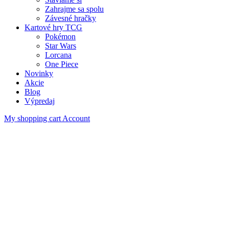
Zahrajme sa spolu
Závesné hračky
Kartové hry TCG
Pokémon
Star Wars
Lorcana
One Piece
Novinky
Akcie
Blog
Výpredaj
My shopping cart
Account