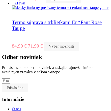
Zľava!
Termo súprava s trblietkami En*Fant Rose
Taupe
84,90
€
71,90
€
Výber možností
Odber noviniek
Prihláste sa do odberu noviniek a získajte najnovšie info o
aktuálnych zľavách v našom e-shope.
Prihlásiť sa
Informácie
O nás