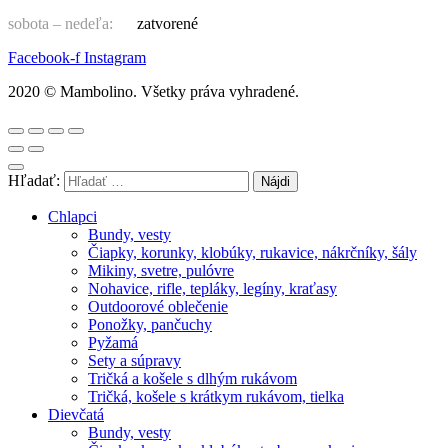
sobota – nedeľa:
zatvorené
Facebook-f
Instagram
2020 © Mambolino. Všetky práva vyhradené.
Hľadať:
Chlapci
Bundy, vesty
Čiapky, korunky, klobúky, rukavice, nákrčníky, šály
Mikiny, svetre, pulóvre
Nohavice, rifle, tepláky, legíny, kraťasy
Outdoorové oblečenie
Ponožky, pančuchy
Pyžamá
Sety a súpravy
Tričká a košele s dlhým rukávom
Tričká, košele s krátkym rukávom, tielka
Dievčatá
Bundy, vesty