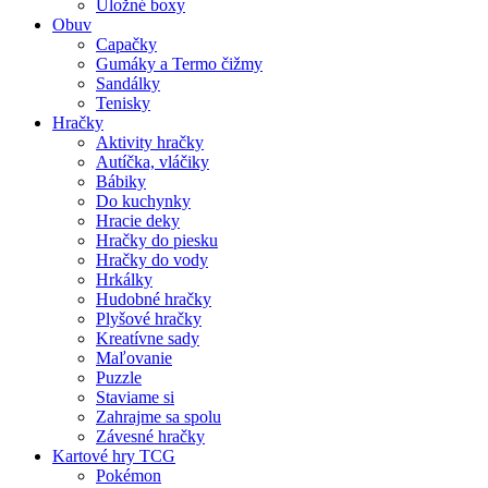
Úložné boxy
Obuv
Capačky
Gumáky a Termo čižmy
Sandálky
Tenisky
Hračky
Aktivity hračky
Autíčka, vláčiky
Bábiky
Do kuchynky
Hracie deky
Hračky do piesku
Hračky do vody
Hrkálky
Hudobné hračky
Plyšové hračky
Kreatívne sady
Maľovanie
Puzzle
Staviame si
Zahrajme sa spolu
Závesné hračky
Kartové hry TCG
Pokémon