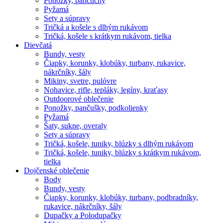
Ponožky, pančuchy
Pyžamá
Sety a súpravy
Tričká a košele s dlhým rukávom
Tričká, košele s krátkym rukávom, tielka
Dievčatá
Bundy, vesty
Čiapky, korunky, klobúky, turbany, rukavice,
nákrčníky, šály
Mikiny, svetre, pulóvre
Nohavice, rifle, tepláky, legíny, kraťasy
Outdoorové oblečenie
Ponožky, pančušky, podkolienky
Pyžamá
Šaty, sukne, overaly
Sety a súpravy
Tričká, košele, tuniky, blúzky s dlhým rukávom
Tričká, košele, tuniky, blúzky s krátkym rukávom,
tielka
Dojčenské oblečenie
Body
Bundy, vesty
Čiapky, korunky, klobúky, turbany, podbradníky,
rukavice, nákrčníky, šály
Dupačky a Polodupačky