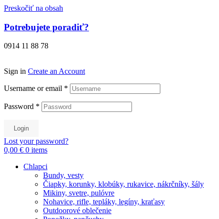
Preskočiť na obsah
Potrebujete poradiť?
0914 11 88 78
Sign in
Create an Account
Username or email
*
Password
*
Login
Lost your password?
0,00 €
0
items
Chlapci
Bundy, vesty
Čiapky, korunky, klobúky, rukavice, nákrčníky, šály
Mikiny, svetre, pulóvre
Nohavice, rifle, tepláky, legíny, kraťasy
Outdoorové oblečenie