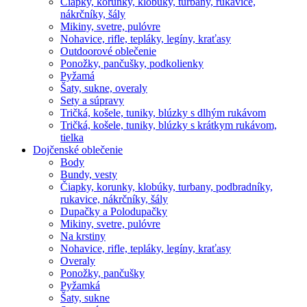
Čiapky, korunky, klobúky, turbany, rukavice,
nákrčníky, šály
Mikiny, svetre, pulóvre
Nohavice, rifle, tepláky, legíny, kraťasy
Outdoorové oblečenie
Ponožky, pančušky, podkolienky
Pyžamá
Šaty, sukne, overaly
Sety a súpravy
Tričká, košele, tuniky, blúzky s dlhým rukávom
Tričká, košele, tuniky, blúzky s krátkym rukávom,
tielka
Dojčenské oblečenie
Body
Bundy, vesty
Čiapky, korunky, klobúky, turbany, podbradníky,
rukavice, nákrčníky, šály
Dupačky a Polodupačky
Mikiny, svetre, pulóvre
Na krstiny
Nohavice, rifle, tepláky, legíny, kraťasy
Overaly
Ponožky, pančušky
Pyžamká
Šaty, sukne