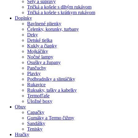
Sety a súpravy
Tričká a košele s dlhým rukávom
Tričká a košele s krátkym rukávom
Doplnky
Bavlnené plienky
Čelenky, korunky, turbany
Deky
Detské tielka
Kukly a čiapky
Mojkáčiky
Nočné lampy
Osušky a župany
Pančuchy
Plavky
Podbradníky a slintáčiky
Rukavice
Ruksaky, tašky a kabelky
Termofľaše
Úložné boxy
Obuv
Capačky
Gumáky a Termo čižmy
Sandálky
Tenisky
Hračky