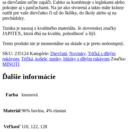
sa dievčatám určite zapáči. Ľahko sa kombinuje s legínkami alebo
pokojne aj s pančuchami. Na jar ako stvorená a takto máte krásny
outfit pre vaše dievčatko či už do škôlky, do školy alebo aj na
prechádzky.
Tunika je naozaj z kvalitného materiálu. Je slovenskej značky
JAPITEX, ktorá dbá na kvalitu, pohodlnosť a štýl.
Tento produkt nie je momentálne na sklade a je preto nedostupný.
SKU:
235124
Kategórie:
Dievčatá
,
Novinky
,
Tričká s dlhým
rukávom
,
Tričká, košele, tuniky, blúzky s dlhým rukávom
Značka:
MINOTI
Ďalšie informácie
Farba
lososová
Materiál
96% bavlna, 4% elastan
Veľkosť
110, 122, 128