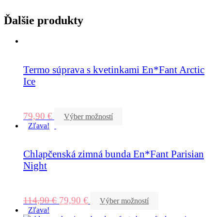
Ďalšie produkty
Termo súprava s kvetinkami En*Fant Arctic
Ice
79,90
€
Výber možností
Zľava!
Chlapčenská zimná bunda En*Fant Parisian
Night
114,90
€
79,90
€
Výber možností
Zľava!