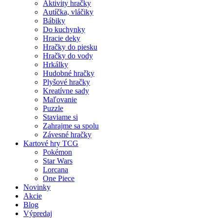
Aktivity hračky
Autíčka, vláčiky
Bábiky
Do kuchynky
Hracie deky
Hračky do piesku
Hračky do vody
Hrkálky
Hudobné hračky
Plyšové hračky
Kreatívne sady
Maľovanie
Puzzle
Staviame si
Zahrajme sa spolu
Závesné hračky
Kartové hry TCG
Pokémon
Star Wars
Lorcana
One Piece
Novinky
Akcie
Blog
Výpredaj