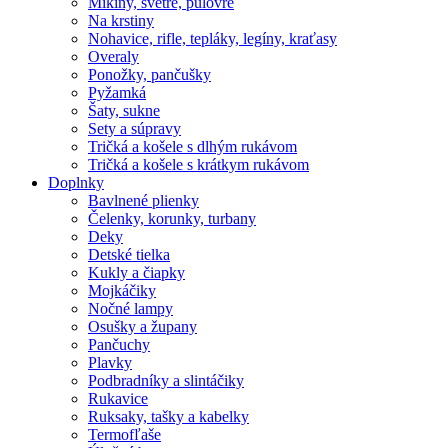
Mikiny, svetre, pulóvre
Na krstiny
Nohavice, rifle, tepláky, legíny, kraťasy
Overaly
Ponožky, pančušky
Pyžamká
Šaty, sukne
Sety a súpravy
Tričká a košele s dlhým rukávom
Tričká a košele s krátkym rukávom
Doplnky
Bavlnené plienky
Čelenky, korunky, turbany
Deky
Detské tielka
Kukly a čiapky
Mojkáčiky
Nočné lampy
Osušky a župany
Pančuchy
Plavky
Podbradníky a slintáčiky
Rukavice
Ruksaky, tašky a kabelky
Termofľaše