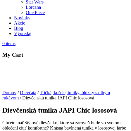
Star Wars
Lorcana
One Piece
Novinky
Akcie
Blog
Výpredaj
0
items
My Cart
Domov
/
Dievčatá
/
Tričká, košele, tuniky, blúzky s dlhým
rukávom
/ Dievčenská tunika JAPI Chic lososová
Dievčenská tunika JAPI Chic lososová
Chcete mať štýlové dievčatko, ktoré sa zároveň bude vo svojom
oblečení cítiť komfortne? Krásna bavlnená tunika v lososovej farbe