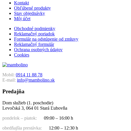
Kontakt
Obľúbené produkty
Stav objednávky
Môj účet
Obchodné podmienky
Reklamačný poriadok
Formulár na odstúpenie od zmluvy
Reklamačný formulár
Ochrana osobných údajov
Cookies
Mobil:
0914 11 88 78
E-mail:
info@mambolino.sk
Predajňa
Dom služieb (1. poschodie)
Levočská 3, 064 01 Stará Ľubovňa
pondelok – piatok:
09:00 – 16:00 h
obedňajšia prestávka:
12:00 – 12:30 h