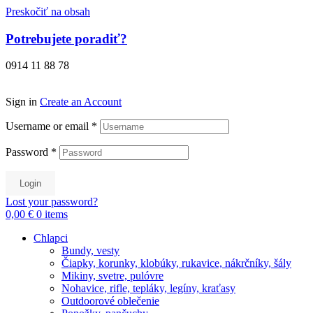
Preskočiť na obsah
Potrebujete poradiť?
0914 11 88 78
Sign in
Create an Account
Username or email
*
Password
*
Login
Lost your password?
0,00 €
0
items
Chlapci
Bundy, vesty
Čiapky, korunky, klobúky, rukavice, nákrčníky, šály
Mikiny, svetre, pulóvre
Nohavice, rifle, tepláky, legíny, kraťasy
Outdoorové oblečenie