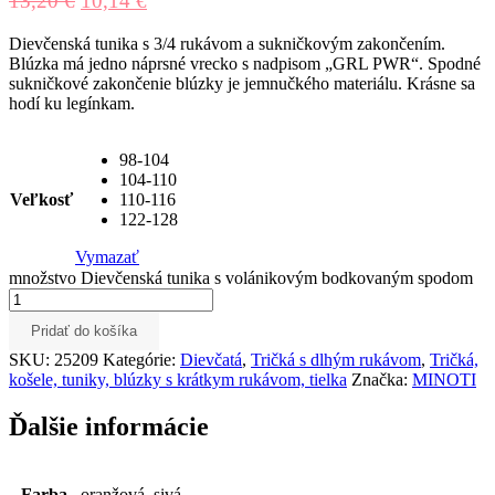
13,20
€
10,14
€
Dievčenská tunika s 3/4 rukávom a sukničkovým zakončením.
Blúzka má jedno náprsné vrecko s nadpisom „GRL PWR“. Spodné
sukničkové zakončenie blúzky je jemnučkého materiálu. Krásne sa
hodí ku legínkam.
98-104
104-110
Veľkosť
110-116
122-128
Vymazať
množstvo Dievčenská tunika s volánikovým bodkovaným spodom
Pridať do košíka
SKU:
25209
Kategórie:
Dievčatá
,
Tričká s dlhým rukávom
,
Tričká,
košele, tuniky, blúzky s krátkym rukávom, tielka
Značka:
MINOTI
Ďalšie informácie
Farba
oranžová, sivá