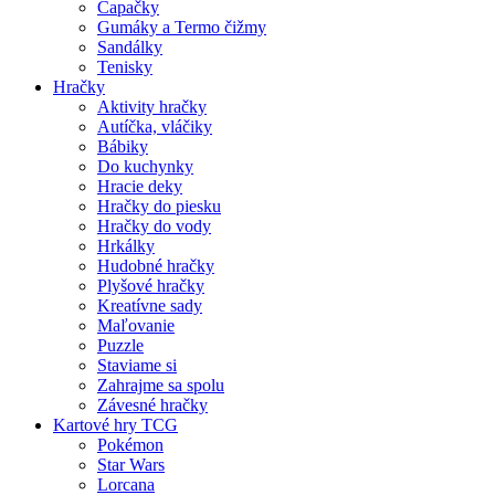
Capačky
Gumáky a Termo čižmy
Sandálky
Tenisky
Hračky
Aktivity hračky
Autíčka, vláčiky
Bábiky
Do kuchynky
Hracie deky
Hračky do piesku
Hračky do vody
Hrkálky
Hudobné hračky
Plyšové hračky
Kreatívne sady
Maľovanie
Puzzle
Staviame si
Zahrajme sa spolu
Závesné hračky
Kartové hry TCG
Pokémon
Star Wars
Lorcana