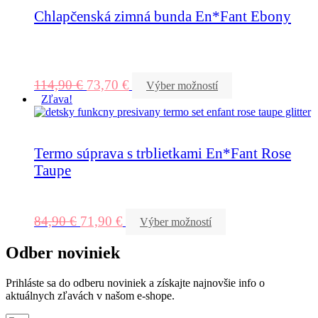
Chlapčenská zimná bunda En*Fant Ebony
114,90
€
73,70
€
Výber možností
Zľava!
Termo súprava s trblietkami En*Fant Rose
Taupe
84,90
€
71,90
€
Výber možností
Odber noviniek
Prihláste sa do odberu noviniek a získajte najnovšie info o
aktuálnych zľavách v našom e-shope.