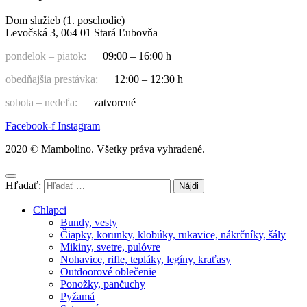
Dom služieb (1. poschodie)
Levočská 3, 064 01 Stará Ľubovňa
pondelok – piatok:
09:00 – 16:00 h
obedňajšia prestávka:
12:00 – 12:30 h
sobota – nedeľa:
zatvorené
Facebook-f
Instagram
2020 © Mambolino. Všetky práva vyhradené.
Hľadať:
Chlapci
Bundy, vesty
Čiapky, korunky, klobúky, rukavice, nákrčníky, šály
Mikiny, svetre, pulóvre
Nohavice, rifle, tepláky, legíny, kraťasy
Outdoorové oblečenie
Ponožky, pančuchy
Pyžamá