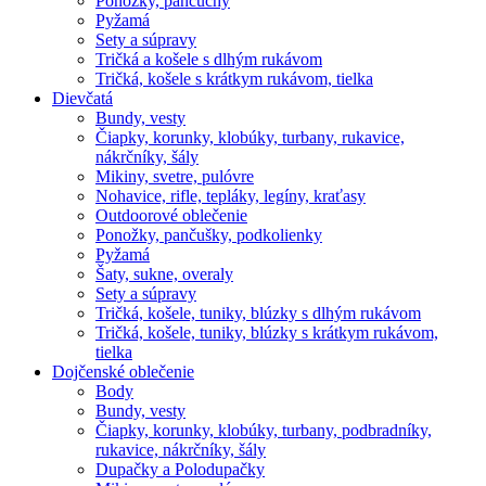
Ponožky, pančuchy
Pyžamá
Sety a súpravy
Tričká a košele s dlhým rukávom
Tričká, košele s krátkym rukávom, tielka
Dievčatá
Bundy, vesty
Čiapky, korunky, klobúky, turbany, rukavice,
nákrčníky, šály
Mikiny, svetre, pulóvre
Nohavice, rifle, tepláky, legíny, kraťasy
Outdoorové oblečenie
Ponožky, pančušky, podkolienky
Pyžamá
Šaty, sukne, overaly
Sety a súpravy
Tričká, košele, tuniky, blúzky s dlhým rukávom
Tričká, košele, tuniky, blúzky s krátkym rukávom,
tielka
Dojčenské oblečenie
Body
Bundy, vesty
Čiapky, korunky, klobúky, turbany, podbradníky,
rukavice, nákrčníky, šály
Dupačky a Polodupačky