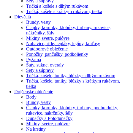
Sety a súpravy
Tričká a košele s dlhým rukávom
Tričká, košele s krátkym rukávom, tielka
Dievčatá
Bundy, vesty
Čiapky, korunky, klobúky, turbany, rukavice,
nákrčníky, šály
Mikiny, svetre, pulóvre
Nohavice, rifle, tepláky, legíny, kraťasy
Outdoorové oblečenie
Ponožky, pančušky, podkolienky
Pyžamá
Šaty, sukne, overaly
Sety a súpravy
Tričká, košele, tuniky, blúzky s dlhým rukávom
Tričká, košele, tuniky, blúzky s krátkym rukávom,
tielka
Dojčenské oblečenie
Body
Bundy, vesty
Čiapky, korunky, klobúky, turbany, podbradníky,
rukavice, nákrčníky, šály
Dupačky a Polodupačky
Mikiny, svetre, pulóvre
Na krstiny