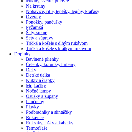
Mikiny, svetre, pulóvre
Na krstiny
Nohavice, rifle, tepláky, legíny, kraťasy
Overaly
Ponožky, pančušky
Pyžamká
Šaty, sukne
Sety a súpravy
Tričká a košele s dlhým rukávom
Tričká a košele s krátkym rukávom
Doplnky
Bavlnené plienky
Čelenky, korunky, turbany
Deky
Detské tielka
Kukly a čiapky
Mojkáčiky
Nočné lampy
Osušky a župany
Pančuchy
Plavky
Podbradníky a slintáčiky
Rukavice
Ruksaky, tašky a kabelky
Termofľaše