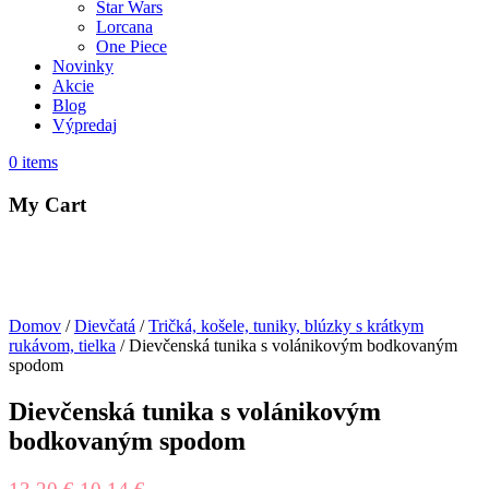
Star Wars
Lorcana
One Piece
Novinky
Akcie
Blog
Výpredaj
0
items
My Cart
Domov
/
Dievčatá
/
Tričká, košele, tuniky, blúzky s krátkym
rukávom, tielka
/ Dievčenská tunika s volánikovým bodkovaným
spodom
Dievčenská tunika s volánikovým
bodkovaným spodom