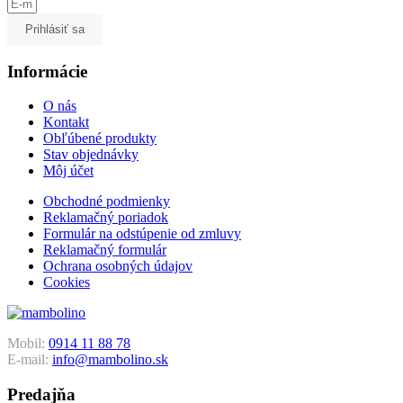
Prihlásiť sa
Informácie
O nás
Kontakt
Obľúbené produkty
Stav objednávky
Môj účet
Obchodné podmienky
Reklamačný poriadok
Formulár na odstúpenie od zmluvy
Reklamačný formulár
Ochrana osobných údajov
Cookies
Mobil:
0914 11 88 78
E-mail:
info@mambolino.sk
Predajňa