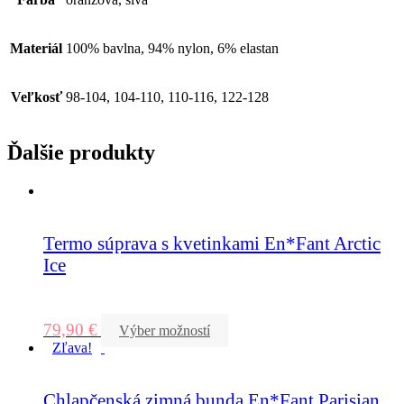
Materiál
100% bavlna, 94% nylon, 6% elastan
Veľkosť
98-104, 104-110, 110-116, 122-128
Ďalšie produkty
Termo súprava s kvetinkami En*Fant Arctic
Ice
79,90
€
Výber možností
Zľava!
Chlapčenská zimná bunda En*Fant Parisian