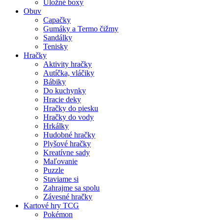
Úložné boxy
Obuv
Capačky
Gumáky a Termo čižmy
Sandálky
Tenisky
Hračky
Aktivity hračky
Autíčka, vláčiky
Bábiky
Do kuchynky
Hracie deky
Hračky do piesku
Hračky do vody
Hrkálky
Hudobné hračky
Plyšové hračky
Kreatívne sady
Maľovanie
Puzzle
Staviame si
Zahrajme sa spolu
Závesné hračky
Kartové hry TCG
Pokémon